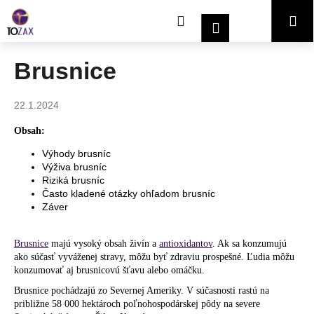
K
Prejsť
Hľadať
Nákupný
Me
na
o
Prihlásenie
obsah
Späť
Späť
š
í
košík
Brusnice
Č
k
o
22.1.2024
p
o
Obsah:
t
Výhody brusníc
r
Výživa brusníc
Riziká brusníc
e
Často kladené otázky ohľadom brusníc
b
Záver
u
j
Brusnice
majú vysoký obsah živín a
antioxidantov
. Ak sa konzumujú
e
ako súčasť vyváženej stravy, môžu byť zdraviu prospešné. Ľudia môžu
konzumovať aj brusnicovú šťavu alebo omáčku.
t
Brusnice pochádzajú zo Severnej Ameriky. V súčasnosti rastú na
e
približne 58 000 hektároch poľnohospodárskej pôdy na severe
n