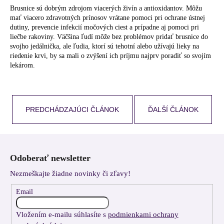
Brusnice sú dobrým zdrojom viacerých živín a antioxidantov. Môžu
mať viacero zdravotných prínosov vrátane pomoci pri ochrane ústnej
dutiny, prevencie infekcií močových ciest a prípadne aj pomoci pri
liečbe rakoviny. Väčšina ľudí môže bez problémov pridať brusnice do
svojho jedálnička, ale ľudia, ktorí sú tehotní alebo užívajú lieky na
riedenie krvi, by sa mali o zvýšení ich príjmu najprv poradiť so svojím
lekárom.
PREDCHÁDZAJÚCI ČLÁNOK
ĎALŠÍ ČLÁNOK
Z
á
Odoberať newsletter
p
Nezmeškajte žiadne novinky či zľavy!
ä
t
Email
i
Vložením e-mailu súhlasíte s
podmienkami ochrany
e