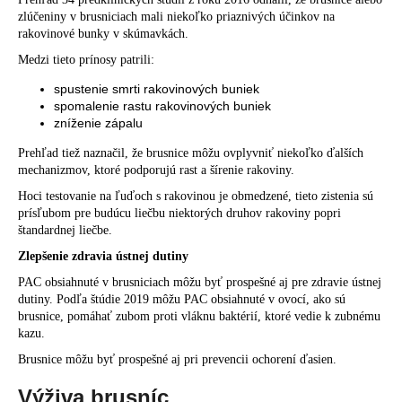
zlúčeniny v brusniciach mali niekoľko priaznivých účinkov na
rakovinové bunky v skúmavkách.
Medzi tieto prínosy patrili:
spustenie smrti rakovinových buniek
spomalenie rastu rakovinových buniek
zníženie zápalu
Prehľad tiež naznačil, že brusnice môžu ovplyvniť niekoľko ďalších
mechanizmov, ktoré podporujú rast a šírenie rakoviny.
Hoci testovanie na ľuďoch s rakovinou je obmedzené, tieto zistenia sú
prísľubom pre budúcu liečbu niektorých druhov rakoviny popri
štandardnej liečbe.
Zlepšenie zdravia ústnej dutiny
PAC obsiahnuté v brusniciach môžu byť prospešné aj pre zdravie ústnej
dutiny. Podľa štúdie 2019 môžu PAC obsiahnuté v ovocí, ako sú
brusnice, pomáhať zubom proti vláknu baktérií, ktoré vedie k zubnému
kazu.
Brusnice môžu byť prospešné aj pri prevencii ochorení ďasien.
Výživa brusníc