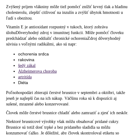
Zvýšený príjem vlákniny môže tiež pomôcť znížiť krvný tlak a hladinu
cholesterolu, zlepšiť citlivosť na inzulín a zvýšiť úbytok hmotnosti u
ľudí s obezitou.
Vitamín E je antioxidant rozpustný v tukoch, ktorý zohráva
úlohuDôveryhodný zdroj v imunitnej funkcii. Môže pomôcť človeku
predchádzať alebo oddialiť chronické ochoreniaZdroj dôveryhodný
súvisia s voľnými radikálmi, ako sú napr:
ochorenia srdca
rakovina
šedý zákal
Alzheimerova choroba
artritída
Diéta
Poľnohospodári zbierajú čerstvé brusnice v septembri a októbri, takže
jeseň je najlepší čas na ich nákup. Väčšinu roka sú k dispozícii aj
sušené, mrazené alebo konzervované.
Človek môže čerstvé brusnice chladiť alebo zamraziť a zjesť ich neskôr.
Niektoré brusnicové výrobky však môžu obsahovať pridané cukry.
Brusnice sú totiž dosť trpké a bez pridaného sladidla sa môžu
konzumovať ťažko. Je dôležité, aby človek skontroloval etiketu so