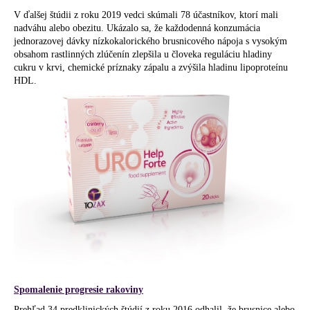
V ďalšej štúdii z roku 2019 vedci skúmali 78 účastníkov, ktorí mali
nadváhu alebo obezitu. Ukázalo sa, že každodenná konzumácia
jednorazovej dávky nízkokalorického brusnicového nápoja s vysokým
obsahom rastlinných zlúčenín zlepšila u človeka reguláciu hladiny
cukru v krvi, chemické príznaky zápalu a zvýšila hladinu lipoproteínu
HDL.
Spomalenie progresie rakoviny
Prehľad 34 predklinických štúdií z roku 2016 odhalil, že brusnice alebo