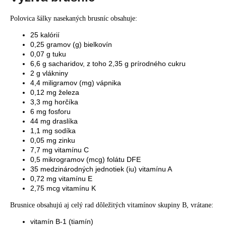
Polovica šálky nasekaných brusníc obsahuje:
25 kalórií
0,25 gramov (g) bielkovín
0,07 g tuku
6,6 g sacharidov, z toho 2,35 g prírodného cukru
2 g vlákniny
4,4 miligramov (mg) vápnika
0,12 mg železa
3,3 mg horčíka
6 mg fosforu
44 mg draslíka
1,1 mg sodíka
0,05 mg zinku
7,7 mg vitamínu C
0,5 mikrogramov (mcg) folátu DFE
35 medzinárodných jednotiek (iu) vitamínu A
0,72 mg vitamínu E
2,75 mcg vitamínu K
Brusnice obsahujú aj celý rad dôležitých vitamínov skupiny B, vrátane:
vitamín B-1 (tiamín)