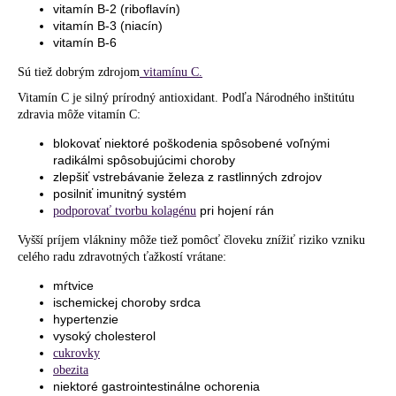
vitamín B-2 (riboflavín)
vitamín B-3 (niacín)
vitamín B-6
Sú tiež dobrým zdrojom
vitamínu C.
Vitamín C je silný prírodný antioxidant. Podľa Národného inštitútu
zdravia môže vitamín C:
blokovať niektoré poškodenia spôsobené voľnými
radikálmi spôsobujúcimi choroby
zlepšiť vstrebávanie železa z rastlinných zdrojov
posilniť imunitný systém
pri hojení rán
podporovať tvorbu kolagénu
Vyšší príjem vlákniny môže tiež pomôcť človeku znížiť riziko vzniku
celého radu zdravotných ťažkostí vrátane:
mŕtvice
ischemickej choroby srdca
hypertenzie
vysoký cholesterol
cukrovky
obezita
niektoré gastrointestinálne ochorenia