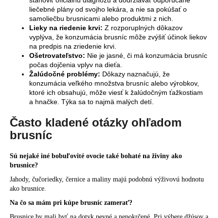
liečebné plány od svojho lekára, a nie sa pokúšať o
samoliečbu brusnicami alebo produktmi z nich.
Lieky na riedenie krvi:
Z rozporuplných dôkazov
vyplýva, že konzumácia brusníc môže zvýšiť účinok liekov
na predpis na zriedenie krvi.
Ošetrovateľstvo:
Nie je jasné, či má konzumácia brusníc
počas dojčenia vplyv na dieťa.
Žalúdočné problémy:
Dôkazy naznačujú, že
konzumácia veľkého množstva brusníc alebo výrobkov,
ktoré ich obsahujú, môže viesť k žalúdočným ťažkostiam
a hnačke. Týka sa to najmä malých detí.
Často kladené otázky ohľadom
brusníc
Sú nejaké iné bobuľovité ovocie také bohaté na živiny ako
brusnice?
Jahody, čučoriedky, černice a maliny majú podobnú výživovú hodnotu
ako brusnice.
Na čo sa mám pri kúpe brusníc zamerať?
Brusnice by mali byť na dotyk pevné a nepokrčené. Pri výbere džúsov a