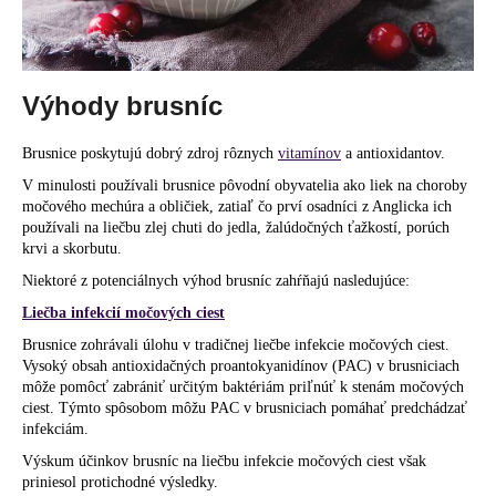
č
a
m
e
Výhody brusníc
Brusnice poskytujú dobrý zdroj rôznych
vitamínov
a antioxidantov.
V minulosti používali brusnice pôvodní obyvatelia ako liek na choroby
močového mechúra a obličiek, zatiaľ čo prví osadníci z Anglicka ich
používali na liečbu zlej chuti do jedla, žalúdočných ťažkostí, porúch
krvi a skorbutu.
Niektoré z potenciálnych výhod brusníc zahŕňajú nasledujúce:
Liečba infekcií močových ciest
Brusnice zohrávali úlohu v tradičnej liečbe infekcie močových ciest.
Vysoký obsah antioxidačných proantokyanidínov (PAC) v brusniciach
môže pomôcť zabrániť určitým baktériám priľnúť k stenám močových
ciest. Týmto spôsobom môžu PAC v brusniciach pomáhať predchádzať
infekciám.
Výskum účinkov brusníc na liečbu infekcie močových ciest však
priniesol protichodné výsledky.