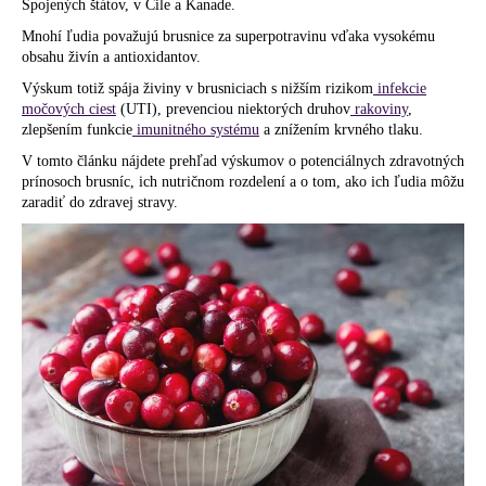
Spojených štátov, v Čile a Kanade.
á
Mnohí ľudia považujú brusnice za superpotravinu vďaka vysokému
j
obsahu živín a antioxidantov.
s
Výskum totiž spája živiny v brusniciach s nižším rizikom
infekcie
ť
močových ciest
(UTI), prevenciou niektorých druhov
rakoviny
,
zlepšením funkcie
imunitného systému
a znížením krvného tlaku.
?
V tomto článku nájdete prehľad výskumov o potenciálnych zdravotných
prínosoch brusníc, ich nutričnom rozdelení a o tom, ako ich ľudia môžu
zaradiť do zdravej stravy.
HĽADAŤ
O
d
p
o
r
ú