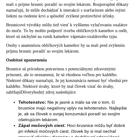
mali o príjme brusníc poradiť so svojím lekárom. Rozporuplné dôkazy
naznačujú, že môže dochádzať k interakcii s warfarínom alebo inými
liekmi na riedenie krvi a spôsobiť zvýšené protisvrbivé účinky.
Brusnicové výrobky môžu tiež viesť k vyššiemu vylučovaniu oxalátov
do moču. To by mohlo podporiť tvorbu obličkových kameňov u osôb,
ktoré sú náchylné na vznik kameňov vápenato-oxalátového typu.
Osoby s anamnézou obličkových kameňov by sa mali pred zvýšením
príjmu brusníc poradiť so svojím lekárom.
Osobitné upozornenia
Brusnice sú prírodnou potravinou s potenciálnymi zdravotnými
prínosmi, ale to neznamená, že sú vhodnou voľbou pre každého.
Niektoré dôkazy naznačujú, že jej konzumácia nemusí byť vhodná pre
každého. Niektoré úvahy, ktoré by mal človek vziať do úvahy,
zahŕňajúDôveryhodný zdroj nasledujúce:
Tehotenstvo:
Nie je jasné a málo sa vie o tom, či
brusnice majú negatívny vplyv na tehotenstvo. Najlepšie
je, ak sa človek o svojej konzumácii poradí so svojím
ošetrujúcim lekárom.
Zápal močových ciest:
Hoci brusnice môžu byť dobré
pri infekcii močových ciest, človek by si mal nechať
stanoviť oficiálnu diagnózu a dodržiavať odporúčané