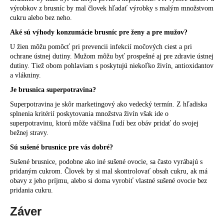
výrobkov z brusníc by mal človek hľadať výrobky s malým množstvom
cukru alebo bez neho.
Aké sú výhody konzumácie brusníc pre ženy a pre mužov?
U žien môžu pomôcť pri prevencii infekcií močových ciest a pri
ochrane ústnej dutiny. Mužom môžu byť prospešné aj pre zdravie ústnej
dutiny. Tiež obom pohlaviam s poskytujú niekoľko živín, antioxidantov
a vlákniny.
Je brusnica superpotravina?
Superpotravina je skôr marketingový ako vedecký termín. Z hľadiska
splnenia kritérií poskytovania množstva živín však ide o
superpotravinu, ktorú môže väčšina ľudí bez obáv pridať do svojej
bežnej stravy.
Sú sušené brusnice pre vás dobré?
Sušené brusnice, podobne ako iné sušené ovocie, sa často vyrábajú s
pridaným cukrom. Človek by si mal skontrolovať obsah cukru, ak má
obavy z jeho príjmu, alebo si doma vyrobiť vlastné sušené ovocie bez
pridania cukru.
Záver