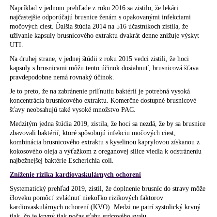
Napríklad v jednom prehľade z roku 2016 sa zistilo, že lekári
najčastejšie odporúčajú brusnice ženám s opakovanými infekciami
močových ciest. Ďalšia štúdia 2014 na 516 účastníkoch zistila, že
užívanie kapsuly brusnicového extraktu dvakrát denne znižuje výskyt
UTI.
Na druhej strane, v jednej štúdii z roku 2015 vedci zistili, že hoci
kapsuly s brusnicami môžu tento účinok dosiahnuť, brusnicová šťava
pravdepodobne nemá rovnaký účinok.
Je to preto, že na zabránenie priľnutiu baktérií je potrebná vysoká
koncentrácia brusnicového extraktu. Komerčne dostupné brusnicové
šťavy neobsahujú také vysoké množstvo PAC.
Medzitým jedna štúdia 2019, zistila, že hoci sa nezdá, že by sa brusnice
zbavovali baktérií, ktoré spôsobujú infekciu močových ciest,
kombinácia brusnicového extraktu s kyselinou kaprylovou získanou z
kokosového oleja a výťažkom z oreganovej silice viedla k odstráneniu
najbežnejšej baktérie Escherichia coli.
Zníženie rizika kardiovaskulárnych ochorení
Systematický prehľad 2019, zistil, že doplnenie brusníc do stravy môže
človeku pomôcť zvládnuť niekoľko rizikových faktorov
kardiovaskulárnych ochorení (KVO). Medzi ne patrí systolický krvný
tlak, čo je krvný tlak počas sťahu srdcového svalu.