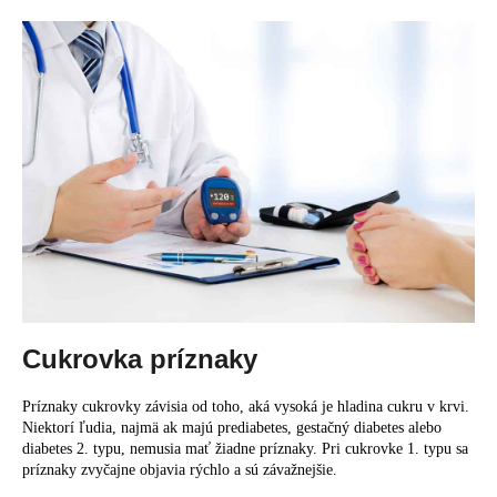
č
a
m
e
Cukrovka príznaky
Príznaky cukrovky závisia od toho, aká vysoká je hladina cukru v krvi.
Niektorí ľudia, najmä ak majú prediabetes, gestačný diabetes alebo
diabetes 2. typu, nemusia mať žiadne príznaky. Pri cukrovke 1. typu sa
príznaky zvyčajne objavia rýchlo a sú závažnejšie.