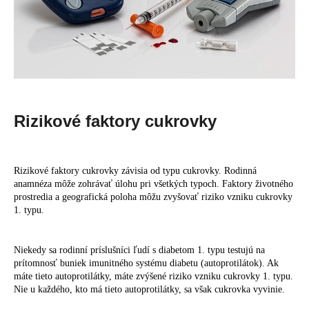
Rizikové faktory cukrovky
Rizikové faktory cukrovky závisia od typu cukrovky. Rodinná
anamnéza môže zohrávať úlohu pri všetkých typoch. Faktory životného
prostredia a geografická poloha môžu zvyšovať riziko vzniku cukrovky
1. typu.
Niekedy sa rodinní príslušníci ľudí s diabetom 1. typu testujú na
prítomnosť buniek imunitného systému diabetu (autoprotilátok). Ak
máte tieto autoprotilátky, máte zvýšené riziko vzniku cukrovky 1. typu.
Nie u každého, kto má tieto autoprotilátky, sa však cukrovka vyvinie.