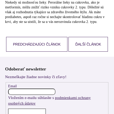
Niekedy sú možnosťou lieky. Perorálne lieky na cukrovku, ako je
metformín, môžu znížiť riziko vzniku cukrovky 2. typu. Dôležité sú
však aj rozhodnutia týkajúce sa zdravého životného štýlu. Ak máte
prediabetes, aspoň raz ročne si nechajte skontrolovať hladinu cukru v
krvi, aby ste sa uistili, že sa u vás nerozvinula cukrovka 2. typu.
PREDCHÁDZAJÚCI ČLÁNOK
ĎALŠÍ ČLÁNOK
Z
á
Odoberať newsletter
p
Nezmeškajte žiadne novinky či zľavy!
ä
t
Email
i
Vložením e-mailu súhlasíte s
podmienkami ochrany
e
osobných údajov