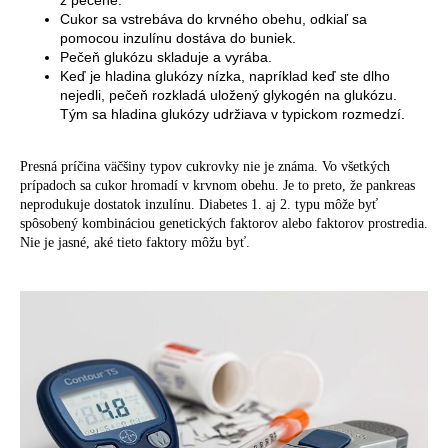
Cukor sa vstrebáva do krvného obehu, odkiaľ sa
pomocou inzulínu dostáva do buniek.
Pečeň glukózu skladuje a vyrába.
Keď je hladina glukózy nízka, napríklad keď ste dlho
nejedli, pečeň rozkladá uložený glykogén na glukózu.
Tým sa hladina glukózy udržiava v typickom rozmedzí.
Presná príčina väčšiny typov cukrovky nie je známa. Vo všetkých
prípadoch sa cukor hromadí v krvnom obehu. Je to preto, že pankreas
neprodukuje dostatok inzulínu. Diabetes 1. aj 2. typu môže byť
spôsobený kombináciou genetických faktorov alebo faktorov prostredia.
Nie je jasné, aké tieto faktory môžu byť.