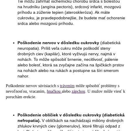
Tie môžu zahŕňať ischemickú chorobu srdca s bolesťou
na hrudníku (angína pectoris), srdcový infarkt, mozgovú
príhodu a zúženie tepien (ateroskleróza). Ak máte
cukrovku, je pravdepodobnejšie, že budete mať ochorenie
srdca alebo mozgovú príhodu.
Poškodenie nervov v dôsledku cukrovky
(diabetická
neuropatia). Príliš veľa cukru môže poškodiť steny
drobných ciev (kapilár), ktoré vyživujú nervy, najmä v
nohách. To môže spôsobiť brnenie, necitlivosť, pálenie
alebo bolesť, ktorá sa zvyčajne začína na špičkách prstov
na nohách alebo na rukách a postupne sa šíri smerom
nahor.
Poškodenie nervov súvisiacich s
trávením
môže spôsobiť problémy s
nevoľnosťou, vracaním,
hnačkou
alebo
zápchou
. U mužov môže viesť k
poruchám erekcie.
Poškodenie obličiek v dôsledku cukrovky (diabetická
nefropatia).
V obličkách sa nachádzajú milióny drobných
zhlukov krvných ciev (glomerulov), ktoré filtrujú odpad z