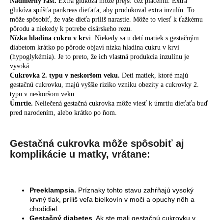
Nadmerný rast.
Extra glukóza môže prejsť cez placentu. Extra
glukóza spúšťa pankreas dieťaťa, aby produkoval extra inzulín. To
môže spôsobiť, že vaše dieťa príliš narastie. Môže to viesť k ťažkému
pôrodu a niekedy k potrebe cisárskeho rezu.
Nízka hladina cukru v kr
vi. Niekedy sa u detí matiek s gestačným
diabetom krátko po pôrode objaví nízka hladina cukru v krvi
(hypoglykémia). Je to preto, že ich vlastná produkcia inzulínu je
vysoká.
Cukrovka 2. typu v neskoršom veku.
Deti matiek, ktoré majú
gestačnú cukrovku, majú vyššie riziko vzniku obezity a cukrovky 2.
typu v neskoršom veku.
Úmrtie.
Neliečená gestačná cukrovka môže viesť k úmrtiu dieťaťa buď
pred narodením, alebo krátko po ňom.
Gestačná cukrovka môže spôsobiť aj
komplikácie u matky, vrátane:
Preeklampsia.
Príznaky tohto stavu zahŕňajú vysoký
krvný tlak, príliš veľa bielkovín v moči a opuchy nôh a
chodidiel.
Gestačný diabetes
. Ak ste mali gestačnú cukrovku v