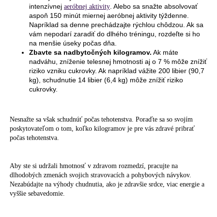
intenzívnej
. Alebo sa snažte absolvovať
aeróbnej aktivity
aspoň 150 minút miernej aeróbnej aktivity týždenne.
Napríklad sa denne prechádzajte rýchlou chôdzou. Ak sa
vám nepodarí zaradiť do dlhého tréningu, rozdeľte si ho
na menšie úseky počas dňa.
Zbavte sa nadbytočných kilogramov.
Ak máte
nadváhu, zníženie telesnej hmotnosti aj o 7 % môže znížiť
riziko vzniku cukrovky. Ak napríklad vážite 200 libier (90,7
kg), schudnutie 14 libier (6,4 kg) môže znížiť riziko
cukrovky.
Nesnažte sa však schudnúť počas tehotenstva. Poraďte sa so svojím
poskytovateľom o tom, koľko kilogramov je pre vás zdravé pribrať
počas tehotenstva.
Aby ste si udržali hmotnosť v zdravom rozmedzí, pracujte na
dlhodobých zmenách svojich stravovacích a pohybových návykov.
Nezabúdajte na výhody chudnutia, ako je zdravšie srdce, viac energie a
vyššie sebavedomie.