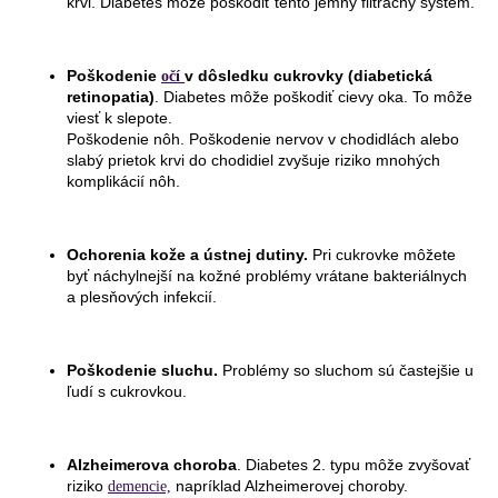
krvi. Diabetes môže poškodiť tento jemný filtračný systém.
Poškodenie
v dôsledku cukrovky (diabetická
očí
retinopatia)
. Diabetes môže poškodiť cievy oka. To môže
viesť k slepote.
Poškodenie nôh. Poškodenie nervov v chodidlách alebo
slabý prietok krvi do chodidiel zvyšuje riziko mnohých
komplikácií nôh.
Ochorenia kože a ústnej dutiny.
Pri cukrovke môžete
byť náchylnejší na kožné problémy vrátane bakteriálnych
a plesňových infekcií.
Poškodenie sluchu.
Problémy so sluchom sú častejšie u
ľudí s cukrovkou.
Alzheimerova choroba
. Diabetes 2. typu môže zvyšovať
riziko
napríklad Alzheimerovej choroby.
demencie,