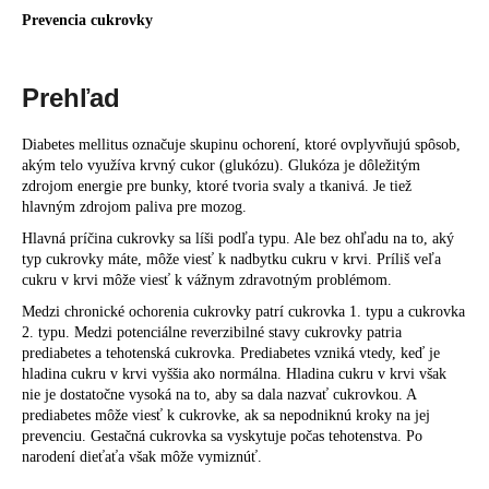
Prevencia cukrovky
á
j
s
Prehľad
ť
?
Diabetes mellitus označuje skupinu ochorení, ktoré ovplyvňujú spôsob,
akým telo využíva krvný cukor (glukózu). Glukóza je dôležitým
zdrojom energie pre bunky, ktoré tvoria svaly a tkanivá. Je tiež
hlavným zdrojom paliva pre mozog.
Hlavná príčina cukrovky sa líši podľa typu. Ale bez ohľadu na to, aký
HĽADAŤ
typ cukrovky máte, môže viesť k nadbytku cukru v krvi. Príliš veľa
cukru v krvi môže viesť k vážnym zdravotným problémom.
Medzi chronické ochorenia cukrovky patrí cukrovka 1. typu a cukrovka
2. typu. Medzi potenciálne reverzibilné stavy cukrovky patria
O
prediabetes a tehotenská cukrovka. Prediabetes vzniká vtedy, keď je
d
hladina cukru v krvi vyššia ako normálna. Hladina cukru v krvi však
p
nie je dostatočne vysoká na to, aby sa dala nazvať cukrovkou. A
o
prediabetes môže viesť k cukrovke, ak sa nepodniknú kroky na jej
prevenciu. Gestačná cukrovka sa vyskytuje počas tehotenstva. Po
r
narodení dieťaťa však môže vymiznúť.
ú