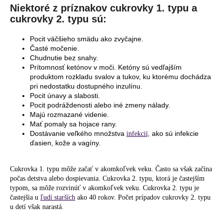
Niektoré z príznakov cukrovky 1. typu a
cukrovky 2. typu sú:
Pocit väčšieho smädu ako zvyčajne.
Časté močenie.
Chudnutie bez snahy.
Prítomnosť ketónov v moči. Ketóny sú vedľajším
produktom rozkladu svalov a tukov, ku ktorému dochádza
pri nedostatku dostupného inzulínu.
Pocit únavy a slabosti.
Pocit podráždenosti alebo iné zmeny nálady.
Majú rozmazané videnie.
Mať pomaly sa hojace rany.
Dostávanie veľkého množstva
ako sú infekcie
infekcií,
ďasien, kože a vagíny.
Cukrovka 1. typu môže začať v akomkoľvek veku. Často sa však začína
počas detstva alebo dospievania. Cukrovka 2. typu, ktorá je častejším
typom, sa môže rozvinúť v akomkoľvek veku. Cukrovka 2. typu je
častejšia u
ľudí starších
ako 40 rokov. Počet prípadov cukrovky 2. typu
u detí však narastá.