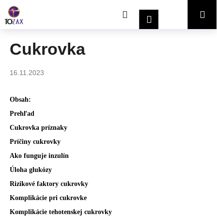
K
Prejsť
Hľadať
Nákupný
Me
na
o
Prihlásenie
obsah
Späť
Späť
š
í
košík
Cukrovka
Č
k
o
16.11.2023
p
o
Obsah:
t
r
Prehľad
e
Cukrovka príznaky
b
Príčiny cukrovky
u
Ako funguje inzulín
j
Úloha glukózy
e
Rizikové faktory cukrovky
t
Komplikácie pri cukrovke
e
Komplikácie tehotenskej cukrovky
n