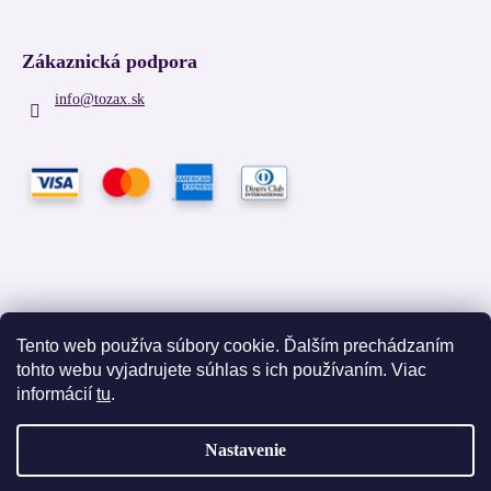
Zákaznická podpora
info
@
tozax.sk
Tento web používa súbory cookie. Ďalším prechádzaním
tohto webu vyjadrujete súhlas s ich používaním. Viac
Facebook
informácií
tu
.
Nastavenie
Vytvoril Shoptet