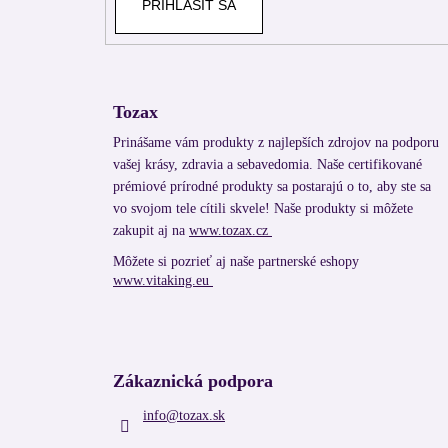
PRIHLÁSIŤ SA
Tozax
Prinášame vám produkty z najlepších zdrojov na podporu
vašej krásy, zdravia a sebavedomia. Naše certifikované
prémiové prírodné produkty sa postarajú o to, aby ste sa
vo svojom tele cítili skvele! Naše produkty si môžete
zakupit aj na
www.tozax.cz
Môžete si pozrieť aj naše partnerské eshopy
www.vitaking.eu
Zákaznická podpora
info
@
tozax.sk