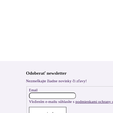
Z
á
Odoberať newsletter
p
Nezmeškajte žiadne novinky či zľavy!
ä
t
Email
i
Vložením e-mailu súhlasíte s
podmienkami ochrany 
e