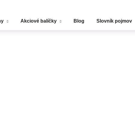
ny
Akciové balíčky
Blog
Slovník pojmov
Čo potrebujete nájsť?
HĽADAŤ
Odporúčame