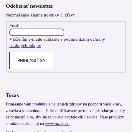
á
Odoberať newsletter
p
Nezmeškajte žiadne novinky či zľavy!
ä
t
Email
i
Vložením e-mailu súhlasíte s
podmienkami ochrany
e
osobných údajov
PRIHLÁSIŤ SA
Tozax
Prinášame vám produkty z najlepších zdrojov na podporu vašej krásy,
zdravia a sebavedomia. Naše certifikované prémiové prírodné produkty
sa postarajú o to, aby ste sa vo svojom tele cítili skvele! Naše produkty
si môžete zakupit aj na
www.tozax.cz