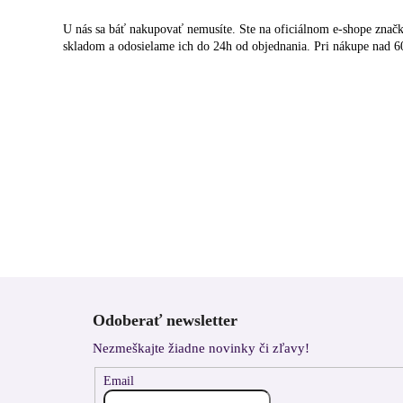
U nás sa báť nakupovať nemusíte. Ste na oficiálnom e-shope zna
skladom a odosielame ich do 24h od objednania. Pri nákupe nad 6
Z
á
Odoberať newsletter
p
Nezmeškajte žiadne novinky či zľavy!
ä
t
Email