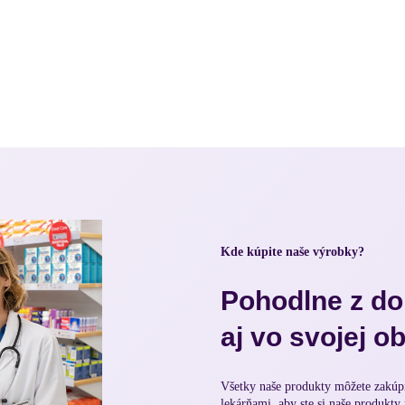
Kde kúpite naše výrobky?
Pohodlne z d
aj vo svojej o
Všetky naše produkty môžete zakúpi
lekárňami, aby ste si naše produkty 