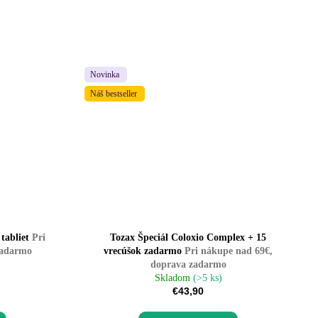
Novinka
Náš bestseller
 tabliet
Pri
Tozax Špeciál Coloxio Complex + 15
zadarmo
vrecúšok zadarmo
Pri nákupe nad 69€,
doprava zadarmo
Skladom
(>5 ks)
€43,90