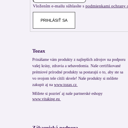
i
Vložením e-mailu súhlasíte s
podmienkami ochrany 
e
PRIHLÁSIŤ SA
Tozax
Prinášame vám produkty z najlepších zdrojov na podporu
vašej krásy, zdravia a sebavedomia. Naše certifikované
prémiové prírodné produkty sa postarajú o to, aby ste sa
vo svojom tele cítili skvele! Naše produkty si môžete
zakupit aj na
www.tozax.cz
Môžete si pozrieť aj naše partnerské eshopy
www.vitaking.eu
Zákaznická podpora