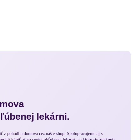
omova
bľúbenej lekárni.
ť z pohodlia domova cez náš e-shop. Spolupracujeme aj s
mohli kúpiť aj vo svojej obľúbenej lekárni, na ktorú ste zvyknutí.