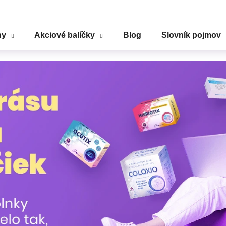
ny
Akciové balíčky
Blog
Slovník pojmov
Čo potrebujete nájsť?
HĽADAŤ
Odporúčame