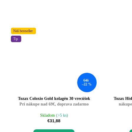
Náš bestseller
Tip
€41
–22 %
Tozax Coloxio Gold kolagén 30 vrecúšok
Tozax His
Pri nákupe nad 69€, doprava zadarmo
nákupe
Skladom
(>5 ks)
€31,88