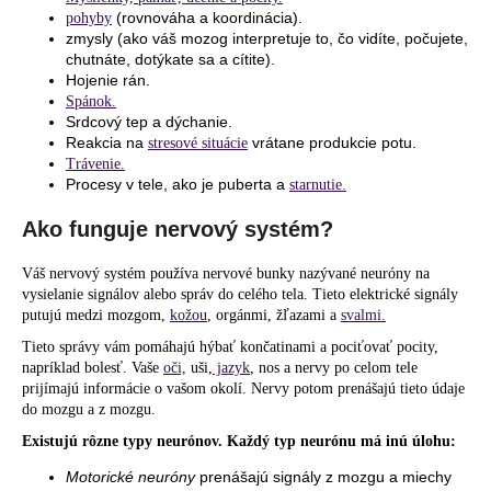
(rovnováha a koordinácia).
pohyby
zmysly (ako váš mozog interpretuje to, čo vidíte, počujete,
chutnáte, dotýkate sa a cítite).
Hojenie rán.
Spánok.
Srdcový tep a dýchanie.
Reakcia na
vrátane produkcie potu.
stresové situácie
Trávenie.
Procesy v tele, ako je puberta a
starnutie.
Ako funguje nervový systém?
Váš nervový systém používa nervové bunky nazývané neuróny na
vysielanie signálov alebo správ do celého tela. Tieto elektrické signály
putujú medzi mozgom,
kožou
, orgánmi, žľazami a
svalmi.
Tieto správy vám pomáhajú hýbať končatinami a pociťovať pocity,
napríklad bolesť. Vaše
oči,
uši,
jazyk
, nos a nervy po celom tele
prijímajú informácie o vašom okolí. Nervy potom prenášajú tieto údaje
do mozgu a z mozgu.
Existujú rôzne typy neurónov. Každý typ neurónu má inú úlohu:
Motorické neuróny
prenášajú signály z mozgu a miechy