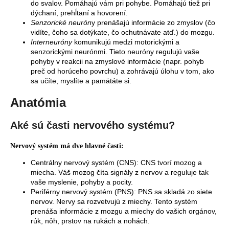
do svalov. Pomáhajú vám pri pohybe. Pomáhajú tiež pri
dýchaní, prehĺtaní a hovorení.
Senzorické neurón
y prenášajú informácie zo zmyslov (čo
vidíte, čoho sa dotýkate, čo ochutnávate atď.) do mozgu.
Interneuróny
komunikujú medzi motorickými a
senzorickými neurónmi. Tieto neuróny regulujú vaše
pohyby v reakcii na zmyslové informácie (napr. pohyb
preč od horúceho povrchu) a zohrávajú úlohu v tom, ako
sa učíte, myslíte a pamätáte si.
Anatómia
Aké sú časti nervového systému?
Nervový systém má dve hlavné časti:
Centrálny nervový systém (CNS): CNS tvorí mozog a
miecha. Váš mozog číta signály z nervov a reguluje tak
vaše myslenie, pohyby a pocity.
Periférny nervový systém (PNS): PNS sa skladá zo siete
nervov. Nervy sa rozvetvujú z miechy. Tento systém
prenáša informácie z mozgu a miechy do vašich orgánov,
rúk, nôh, prstov na rukách a nohách.