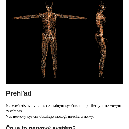
á
j
s
ť
?
HĽADAŤ
O
Prehľad
d
p
Nervová sústava v tele s centrálnym systémom a periférnym nervovým
o
systémom.
r
Váš nervový systém obsahuje mozog, miechu a nervy.
ú
Čo je to nervový systém?