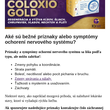
Aké sú bežné príznaky alebo symptómy
ochorení nervového systému?
Príznaky a symptómy ochorení nervového systému sa líšia podľa
typu, ale môžu zahŕňať:
Zmeny pohybu a koordinácie.
Strata pamäti.
Bolesť, necitlivosť alebo pocit pichania v bruchu.
Zmeny správania a nálady.
Ťažkosti s myslením a uvažovaním.
Záchvaty.
Niektoré stavy, ako napríklad mozgová príhoda, sú naliehavé lekárske
stavy, ktoré si vyžadujú rýchlu liečbu.
Ak spozorujete nasledujúce príznaky kontaktujte číslo záchrannej