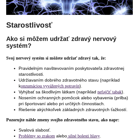
Starostlivosť
Ako si môžem udržať zdravý nervový
systém?
Svoj nervový systém si môžete udržať zdravý tak, že:
Pravidelným navštevovaním poskytovateľa zdravotnej
starostlivosti.
Udržiavaním dobrého zdravotného stavu (napríklad
k
).
onzumáciou vyvážených potravín
Vyhýbať sa škodlivým látkam (napríklad
).
nefajčiť tabak
Nosením ochranných pomôcok alebo vybavenia (prilba)
pri športovaní alebo pri určitých činnostiach.
Riešenie akýchkoľvek základných zdravotných ťažkostí.
Pozorujte náhle zmeny svojho zdravotného stavu, ako napr:
Svalová slabosť.
alebo
.
Problémy so zrakom
silné bolesti hlavy