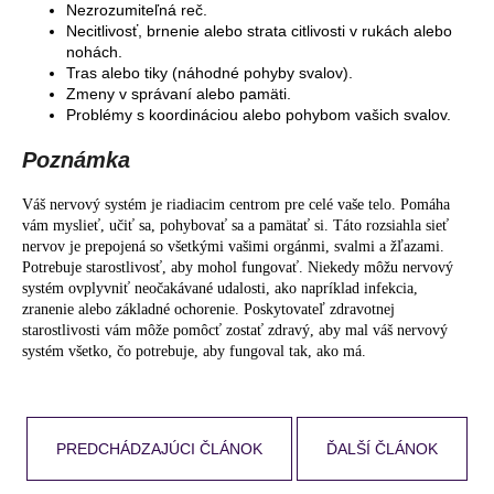
Nezrozumiteľná reč.
Necitlivosť, brnenie alebo strata citlivosti v rukách alebo
nohách.
Tras alebo tiky (náhodné pohyby svalov).
Zmeny v správaní alebo pamäti.
Problémy s koordináciou alebo pohybom vašich svalov.
Poznámka
Váš nervový systém je riadiacim centrom pre celé vaše telo. Pomáha
vám myslieť, učiť sa, pohybovať sa a pamätať si. Táto rozsiahla sieť
nervov je prepojená so všetkými vašimi orgánmi, svalmi a žľazami.
Potrebuje starostlivosť, aby mohol fungovať. Niekedy môžu nervový
systém ovplyvniť neočakávané udalosti, ako napríklad infekcia,
zranenie alebo základné ochorenie. Poskytovateľ zdravotnej
starostlivosti vám môže pomôcť zostať zdravý, aby mal váš nervový
systém všetko, čo potrebuje, aby fungoval tak, ako má.
PREDCHÁDZAJÚCI ČLÁNOK
ĎALŠÍ ČLÁNOK