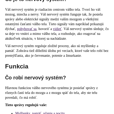
č
a
Váš nervový systém je riadiacim centrom vášho tela. Tvorí ho váš
m
mozog, miecha a nervy. Váš nervový systém funguje tak, že posiela
e
správy alebo elektrické signály medzi vaším mozgom a všetkými
ostatnými časťami vášho tela. Tieto signály vám napríklad prikazujú
dýchať,
pohybovať sa
, hovoriť a
vidieť
. Váš nervový systém sleduje, čo
sa deje vo vnútri a mimo vášho tela, a rozhoduje, ako reagovať na
akúkoľvek situáciu, v ktorej sa nachádzate.
Váš nervový systém reguluje zložité procesy, ako sú myšlienky a
pamäť. Zohráva tiež dôležitú úlohu pri veciach, ktoré vaše telo robí bez
premýšľania, ako je červenanie, potenie a žmurkanie.
Funkcia
Čo robí nervový systém?
Hlavnou funkciou vášho nervového systému je posielať správy z
rôznych častí tela do mozgu a z mozgu späť do tela, aby ste telu
povedali, čo má robiť.
Tieto správy regulujú vaše:
Myšlienky, pamäť, učenie a pocity.