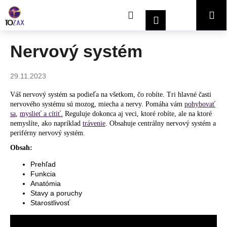
K
Prejsť
Hľadať
Nákupný
Me
na
o
Prihlásenie
obsah
Späť
Späť
š
í
košík
Nervový systém
Č
k
o
29.11.2023
p
o
Váš nervový systém sa podieľa na všetkom, čo robíte. Tri hlavné časti
nervového systému sú mozog, miecha a nervy. Pomáha vám
pohybovať
t
sa
,
myslieť a cítiť.
Reguluje dokonca aj veci, ktoré robíte, ale na ktoré
r
nemyslíte, ako napríklad
trávenie
. Obsahuje centrálny nervový systém a
e
periférny nervový systém.
b
Obsah:
u
Prehľad
j
Funkcia
Anatómia
e
Stavy a poruchy
t
Starostlivosť
e
n