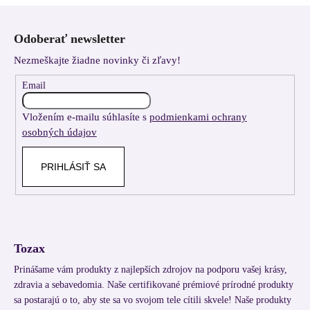
Z
á
Odoberať newsletter
p
Nezmeškajte žiadne novinky či zľavy!
ä
t
Email
i
Vložením e-mailu súhlasíte s
podmienkami ochrany
e
osobných údajov
PRIHLÁSIŤ SA
Tozax
Prinášame vám produkty z najlepších zdrojov na podporu vašej krásy,
zdravia a sebavedomia. Naše certifikované prémiové prírodné produkty
sa postarajú o to, aby ste sa vo svojom tele cítili skvele! Naše produkty