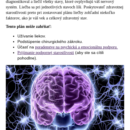
diagnostikoval a liečil všetky stavy, ktoré ovplyvňujú váš nervový
systém. Liečba sa pri jednotlivých stavoch líši. Poskytovateľ zdravotnej
starostlivosti preto pri zostavovaní plánu liečby zohľadní niekoľko
faktorov, ako je váš vek a celkový zdravotný stav.
Tento plán môže zahŕňať:
Užívanie liekov.
Podstúpenie chirurgického zákroku.
Účasť na
poradenstve na psychickú a emocionálnu podporu.
(aby ste sa cítili
Prijímanie podpornej starostlivosti
pohodlne).