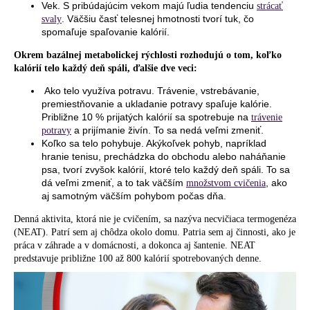
Vek. S pribúdajúcim vekom majú ľudia tendenciu
strácať
. Väčšiu časť telesnej hmotnosti tvorí tuk, čo
svaly
spomaľuje spaľovanie kalórií.
Okrem bazálnej metabolickej rýchlosti rozhodujú o tom, koľko
kalórií telo každý deň spáli, ďalšie dve veci:
Ako telo využíva potravu. Trávenie, vstrebávanie,
premiestňovanie a ukladanie potravy spaľuje kalórie.
Približne 10 % prijatých kalórií sa spotrebuje na
trávenie
a prijímanie živín. To sa nedá veľmi zmeniť.
potravy
Koľko sa telo pohybuje. Akýkoľvek pohyb, napríklad
hranie tenisu, prechádzka do obchodu alebo naháňanie
psa, tvorí zvyšok kalórií, ktoré telo každý deň spáli. To sa
dá veľmi zmeniť, a to tak väčším
, ako
množstvom cvičenia
aj samotným väčším pohybom počas dňa.
Denná aktivita, ktorá nie je cvičením, sa nazýva necvičiaca termogenéza
(NEAT). Patrí sem aj chôdza okolo domu. Patria sem aj činnosti, ako je
práca v záhrade a v domácnosti, a dokonca aj šantenie. NEAT
predstavuje približne 100 až 800 kalórií spotrebovaných denne.