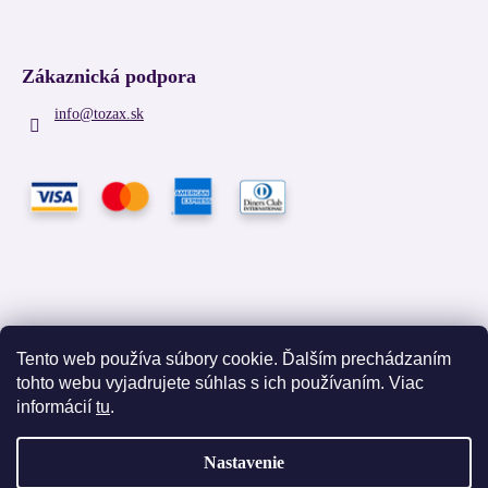
Zákaznická podpora
info
@
tozax.sk
Tento web používa súbory cookie. Ďalším prechádzaním
tohto webu vyjadrujete súhlas s ich používaním. Viac
Facebook
informácií
tu
.
Nastavenie