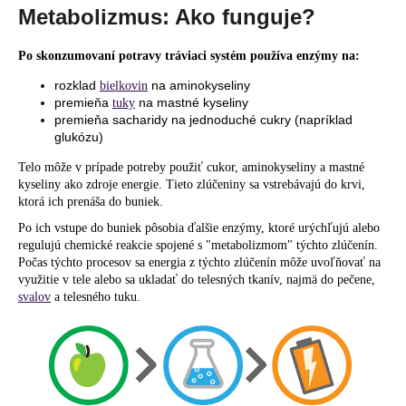
Metabolizmus: Ako funguje?
Po skonzumovaní potravy tráviaci systém používa enzýmy na:
rozklad
na aminokyseliny
bielkovin
premieňa
na mastné kyseliny
tuky
premieňa sacharidy na jednoduché cukry (napríklad
glukózu)
Telo môže v prípade potreby použiť cukor, aminokyseliny a mastné
kyseliny ako zdroje energie. Tieto zlúčeniny sa vstrebávajú do krvi,
ktorá ich prenáša do buniek.
Po ich vstupe do buniek pôsobia ďalšie enzýmy, ktoré urýchľujú alebo
regulujú chemické reakcie spojené s "metabolizmom" týchto zlúčenín.
Počas týchto procesov sa energia z týchto zlúčenín môže uvoľňovať na
využitie v tele alebo sa ukladať do telesných tkanív, najmä do pečene,
svalov
a telesného tuku.