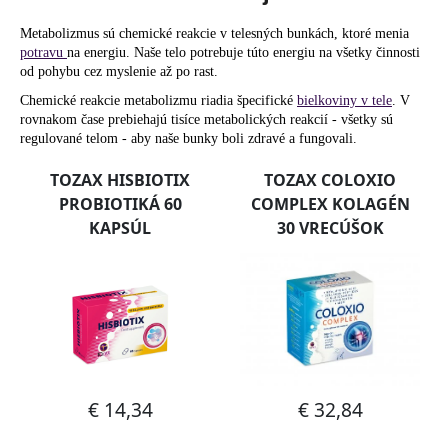
č
a
Metabolizmus sú chemické reakcie v telesných bunkách, ktoré menia
m
potravu
na energiu. Naše telo potrebuje túto energiu na všetky činnosti
e
od pohybu cez myslenie až po rast.
Chemické reakcie metabolizmu riadia špecifické
bielkoviny v tele
. V
rovnakom čase prebiehajú tisíce metabolických reakcií - všetky sú
regulované telom - aby naše bunky boli zdravé a fungovali.