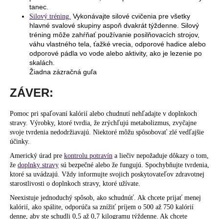
tanec.
Vykonávajte silové cvičenia pre všetky
Silový tréning.
hlavné svalové skupiny aspoň dvakrát týždenne. Silový
tréning môže zahŕňať používanie posilňovacích strojov,
váhu vlastného tela, ťažké vrecia, odporové hadice alebo
odporové pádla vo vode alebo aktivity, ako je lezenie po
skalách.
Žiadna zázračná guľa
ZÁVER:
Pomoc pri spaľovaní kalórií alebo chudnutí nehľadajte v doplnkoch
stravy. Výrobky, ktoré tvrdia, že zrýchľujú metabolizmus, zvyčajne
svoje tvrdenia nedodržiavajú. Niektoré môžu spôsobovať zlé vedľajšie
účinky.
Americký úrad pre
kontrolu potravín
a liečiv nepožaduje dôkazy o tom,
že
doplnky stravy
sú bezpečné alebo že fungujú. Spochybňujte tvrdenia,
ktoré sa uvádzajú. Vždy informujte svojich poskytovateľov zdravotnej
starostlivosti o doplnkoch stravy, ktoré užívate.
Neexistuje jednoduchý spôsob, ako schudnúť. Ak chcete prijať menej
kalórií, ako spálite, odporúča sa znížiť príjem o 500 až 750 kalórií
denne, aby ste schudli 0,5 až 0,7 kilogramu týždenne. Ak chcete