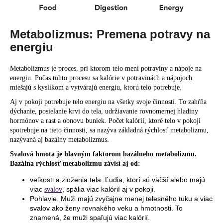
Metabolizmus: Premena potravy na
energiu
Metabolizmus je proces, pri ktorom telo mení potraviny a nápoje na
energiu. Počas tohto procesu sa kalórie v potravinách a nápojoch
miešajú s kyslíkom a vytvárajú energiu, ktorú telo potrebuje.
Aj v pokoji potrebuje telo energiu na všetky svoje činnosti. To zahŕňa
dýchanie, posielanie krvi do tela, udržiavanie rovnomernej hladiny
hormónov a rast a obnovu buniek. Počet kalórií, ktoré telo v pokoji
spotrebuje na tieto činnosti, sa nazýva základná rýchlosť metabolizmu,
nazývaná aj bazálny metabolizmus.
Svalová hmota je hlavným faktorom bazálneho metabolizmu.
Bazálna rýchlosť metabolizmu závisí aj od:
veľkosti a zloženia tela. Ľudia, ktorí sú väčší alebo majú
viac
, spália viac kalórií aj v pokoji.
svalov
Pohlavie. Muži majú zvyčajne menej telesného tuku a viac
svalov ako ženy rovnakého veku a hmotnosti. To
znamená, že muži spaľujú viac kalórií.