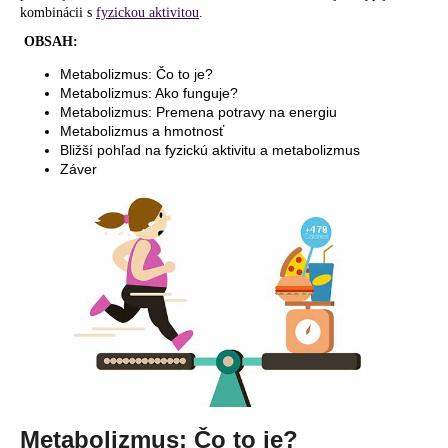
kombinácii s
fyzickou aktivitou
.
á
OBSAH:
j
s
Metabolizmus: Čo to je?
Metabolizmus: Ako funguje?
ť
Metabolizmus: Premena potravy na energiu
?
Metabolizmus a hmotnosť
Bližší pohľad na fyzickú aktivitu a metabolizmus
Záver
HĽADAŤ
O
d
p
o
r
ú
Metabolizmus: Čo to je?