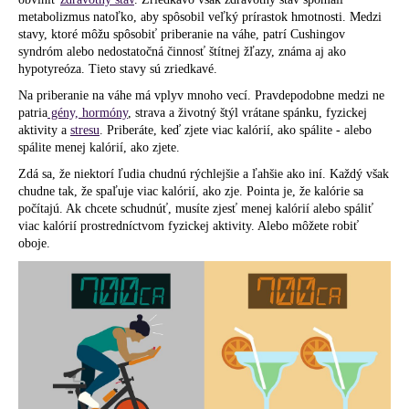
metabolizmus natoľko, aby spôsobil veľký prírastok hmotnosti. Medzi
stavy, ktoré môžu spôsobiť priberanie na váhe, patrí Cushingov
syndróm alebo nedostatočná činnosť štítnej žľazy, známa aj ako
hypotyreóza. Tieto stavy sú zriedkavé.
Na priberanie na váhe má vplyv mnoho vecí. Pravdepodobne medzi ne
patria
gény, hormóny
, strava a životný štýl vrátane spánku, fyzickej
aktivity a
stresu
. Priberáte, keď zjete viac kalórií, ako spálite - alebo
spálite menej kalórií, ako zjete.
Zdá sa, že niektorí ľudia chudnú rýchlejšie a ľahšie ako iní. Každý však
chudne tak, že spaľuje viac kalórií, ako zje. Pointa je, že kalórie sa
počítajú. Ak chcete schudnúť, musíte zjesť menej kalórií alebo spáliť
viac kalórií prostredníctvom fyzickej aktivity. Alebo môžete robiť
oboje.