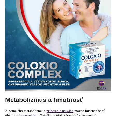
Metabolizmus a hmotnosť
Z pomalého metabolizmu a
priberania na váhe
možno budete chcieť
obviniť
zdravotný stav
. Zriedkavo však zdravotný stav spomalí