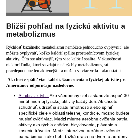
Bližší pohľad na fyzickú aktivitu a
metabolizmus
Rýchlosť bazálneho metabolizmu nemôžete jednoducho ovplyvniť, ale
môžete ovplyvniť, koľko kalórií spálite prostredníctvom fyzickej
aktivity. Čím ste aktívnejší, tým viac kalórií spálite. V skutočnosti
niektorí ľudia, ktorí sa zdajú mať rýchly metabolizmus, sú
pravdepodobne len aktívnejší - a možno sa viac vrtia - ako ostatní.
Ak chcete spáliť viac kalórií, Usmernenia o fyzickej aktivite pre
Američanov odporúčajú nasledovné:
Ako všeobecný cieľ si stanovte aspoň 30
Aeróbna aktivita.
minút miernej fyzickej aktivity každý deň. Ak chcete
schudnúť, udržať si stratu hmotnosti alebo splniť
špecifické ciele v oblasti telesnej kondície, možno budete
musieť cvičiť viac. Medzi mierne aeróbne cvičenia patria
aktivity ako rýchla chôdza, bicyklovanie, plávanie a
kosenie trávnika. Medzi intenzívne aeróbne cvičenie
patria činnosti ako beh, ťažká práca na dvore a aeróbny