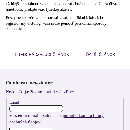
rýchlejšie dosiahnuť svoje ciele v oblasti chudnutia a udržať si úbytok
hmotnosti, pridajte viac fyzickej aktivity.
Poskytovateľ zdravotnej starostlivosti, napríklad lekár alebo
registrovaný dietológ, vám môže pomôcť preskúmať spôsoby
chudnutia.
PREDCHÁDZAJÚCI ČLÁNOK
ĎALŠÍ ČLÁNOK
Z
á
Odoberať newsletter
p
Nezmeškajte žiadne novinky či zľavy!
ä
t
Email
i
Vložením e-mailu súhlasíte s
podmienkami ochrany
e
osobných údajov