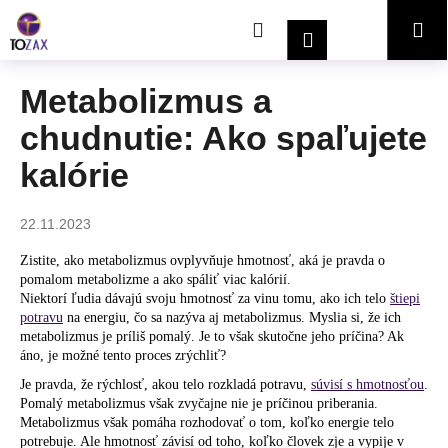
K
Prejsť
Hľadať
Nákupný
Me
na
o
Prihlásenie
obsah
Späť
Späť
š
í
košík
Metabolizmus a
Č
k
chudnutie: Ako spaľujete
o
p
kalórie
o
t
22.11.2023
r
e
Zistite, ako metabolizmus ovplyvňuje hmotnosť, aká je pravda o
pomalom metabolizme a ako spáliť viac kalórií.
b
Niektorí ľudia dávajú svoju hmotnosť za vinu tomu, ako ich telo
štiepi
u
potravu
na energiu, čo sa nazýva aj metabolizmus. Myslia si, že ich
metabolizmus je príliš pomalý. Je to však skutočne jeho príčina? Ak
j
áno, je možné tento proces zrýchliť?
e
Je pravda, že rýchlosť, akou telo rozkladá potravu,
súvisí s hmotnosťou
.
t
Pomalý metabolizmus však zvyčajne nie je príčinou priberania.
e
Metabolizmus však pomáha rozhodovať o tom, koľko energie telo
potrebuje. Ale hmotnosť závisí od toho, koľko človek zje a vypije v
n