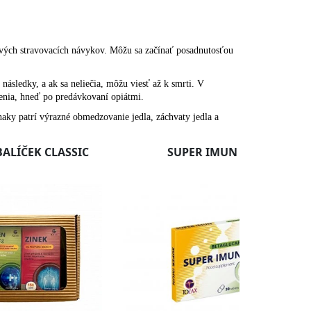
avých stravovacích návykov. Môžu sa začínať posadnutosťou
sledky, a ak sa neliečia, môžu viesť až k smrti. V
renia, hneď po predávkovaní opiátmi.
ky patrí výrazné obmedzovanie jedla, záchvaty jedla a