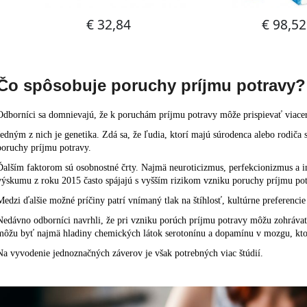
Čo spôsobuje poruchy príjmu potravy?
Odborníci sa domnievajú, že k poruchám príjmu potravy môže prispievať viacer
Jedným z nich je genetika. Zdá sa, že ľudia, ktorí majú súrodenca alebo rodiča
poruchy príjmu potravy.
Ďalším faktorom sú osobnostné črty. Najmä neuroticizmus, perfekcionizmus a im
výskumu z roku 2015 často spájajú s vyšším rizikom vzniku poruchy príjmu pot
Medzi ďalšie možné príčiny patrí vnímaný tlak na štíhlosť, kultúrne preferencie
Nedávno odborníci navrhli, že pri vzniku porúch príjmu potravy môžu zohrávať 
môžu byť najmä hladiny chemických látok serotonínu a dopamínu v mozgu, ktoré
Na vyvodenie jednoznačných záverov je však potrebných viac štúdií.