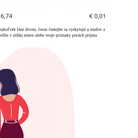
koľvek fáze života, čoraz častejšie sa vyskytujú u mužov a
iečbu v nižšej miere alebo svoje príznaky porúch príjmu