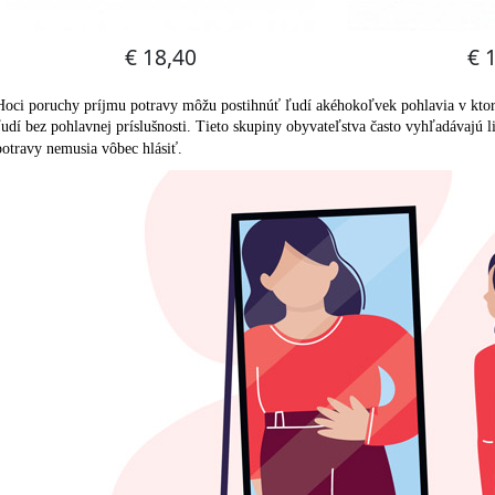
Hoci poruchy príjmu potravy môžu postihnúť ľudí akéhokoľvek pohlavia v ktorej
ľudí bez pohlavnej príslušnosti. Tieto skupiny obyvateľstva často vyhľadávajú l
potravy nemusia vôbec hlásiť.