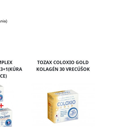
ania)