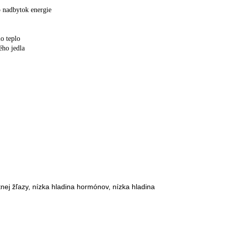
bo nadbytok energie
lo teplo
ho jedla
tnej žľazy, nízka hladina hormónov, nízka hladina