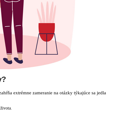
y?
zahŕňa extrémne zameranie na otázky týkajúce sa jedla
života.