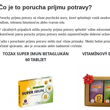
Čo je to porucha príjmu potravy?
Poruchy príjmu potravy sú rôzne psychické stavy, ktoré spôsobujú vznik nezdr
jedlom, telesnou hmotnosťou alebo tvarom tela.
V závažných prípadoch môžu poruchy príjmu potravy spôsobiť vážne zdravotné ná
skutočnosti patria poruchy príjmu potravy medzi najsmrteľnejšie duševné ocho
Ľudia s poruchami príjmu potravy môžu mať rôzne príznaky. Medzi bežné prízna
očistné správanie, ako je zvracanie alebo nadmerné cvičenie.