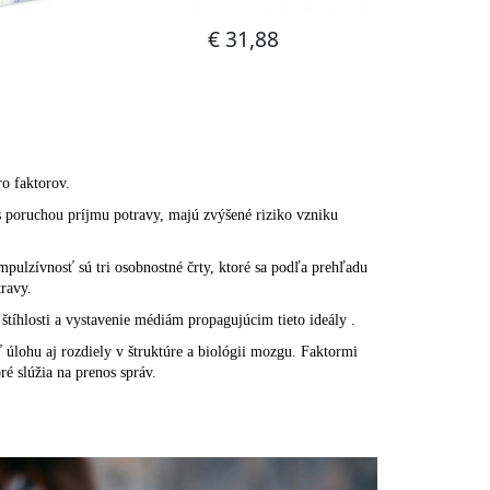
o faktorov.
 s poruchou príjmu potravy, majú zvýšené riziko vzniku
pulzívnosť sú tri osobnostné črty, ktoré sa podľa prehľadu
ravy.
 štíhlosti a vystavenie médiám propagujúcim tieto ideály .
úlohu aj rozdiely v štruktúre a biológii mozgu. Faktormi
 slúžia na prenos správ.