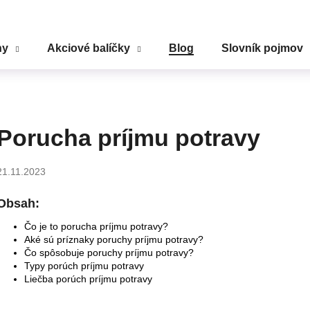
ny
Akciové balíčky
Blog
Slovník pojmov
Čo potrebujete nájsť?
HĽADAŤ
Porucha príjmu potravy
21.11.2023
Odporúčame
Obsah:
Čo je to porucha príjmu potravy?
Aké sú príznaky poruchy príjmu potravy?
Čo spôsobuje poruchy príjmu potravy?
Typy porúch príjmu potravy
Liečba porúch príjmu potravy