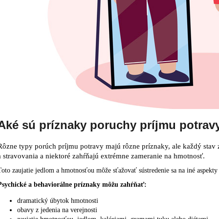
Aké sú príznaky poruchy príjmu potrav
Rôzne typy porúch príjmu potravy majú rôzne príznaky, ale každý stav 
a stravovania a niektoré zahŕňajú extrémne zameranie na hmotnosť.
Toto zaujatie jedlom a hmotnosťou môže sťažovať sústredenie sa na iné aspekty 
Psychické a behaviorálne príznaky môžu zahŕňať:
dramatický úbytok hmotnosti
obavy z jedenia na verejnosti