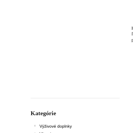
Preskočiť
kategórie
Kategórie
Výživové doplnky