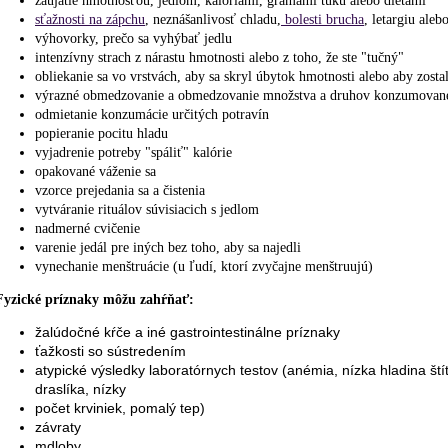
zaujatie hmotnosťou, jedlom, kalóriami, gramami tuku alebo diétami
sťažnosti na zápchu
, neznášanlivosť chladu,
bolesti brucha
, letargiu ale
výhovorky, prečo sa vyhýbať jedlu
intenzívny strach z nárastu hmotnosti alebo z toho, že ste "tučný"
obliekanie sa vo vrstvách, aby sa skryl úbytok hmotnosti alebo aby zosta
výrazné obmedzovanie a obmedzovanie množstva a druhov konzumované
odmietanie konzumácie určitých potravín
popieranie pocitu hladu
vyjadrenie potreby "spáliť" kalórie
opakované váženie sa
vzorce prejedania sa a čistenia
vytváranie rituálov súvisiacich s jedlom
nadmerné cvičenie
varenie jedál pre iných bez toho, aby sa najedli
vynechanie menštruácie (u ľudí, ktorí zvyčajne menštruujú)
Fyzické príznaky môžu zahŕňať:
žalúdočné kŕče a iné gastrointestinálne príznaky
ťažkosti so sústredením
atypické výsledky laboratórnych testov (anémia, nízka hladina ští
draslíka, nízky
počet krviniek, pomalý tep)
závraty
mdloby