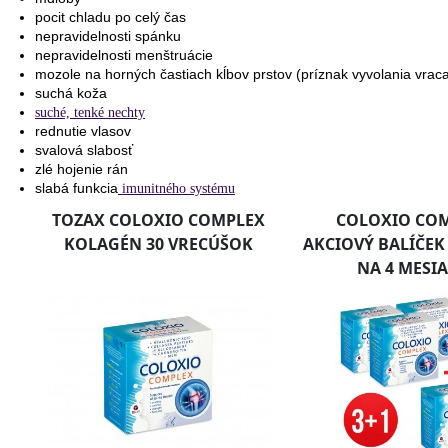
pocit chladu po celý čas
nepravidelnosti spánku
nepravidelnosti menštruácie
mozole na horných častiach kĺbov prstov (príznak vyvolania vrac
suchá koža
suché, tenké nechty
rednutie vlasov
svalová slabosť
zlé hojenie rán
slabá funkcia
imunitného systému