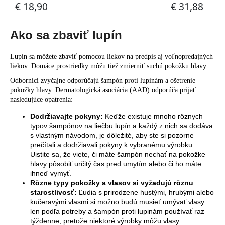
Ako sa zbaviť lupín
Lupín sa môžete zbaviť pomocou liekov na predpis aj voľnopredajných
liekov. Domáce prostriedky môžu tiež zmierniť
suchú pokožku hlavy
.
Odborníci zvyčajne odporúčajú šampón proti lupinám a ošetrenie
pokožky hlavy. D
ermatologická asociácia (AAD)
odporúča prijať
nasledujúce opatrenia:
Dodržiavajte pokyny:
Keďže existuje mnoho rôznych
typov šampónov na liečbu lupín a každý z nich sa dodáva
s vlastným návodom, je dôležité, aby ste si pozorne
prečítali a dodržiavali pokyny k vybranému výrobku.
Uistite sa, že viete, či máte šampón nechať na pokožke
hlavy pôsobiť určitý čas pred umytím alebo či ho máte
ihneď vymyť.
Rôzne typy pokožky a vlasov si vyžadujú rôznu
starostlivosť:
Ľudia s prirodzene hustými, hrubými alebo
kučeravými vlasmi si možno budú musieť umývať vlasy
len podľa potreby a šampón proti lupinám používať raz
týždenne, pretože niektoré výrobky môžu vlasy