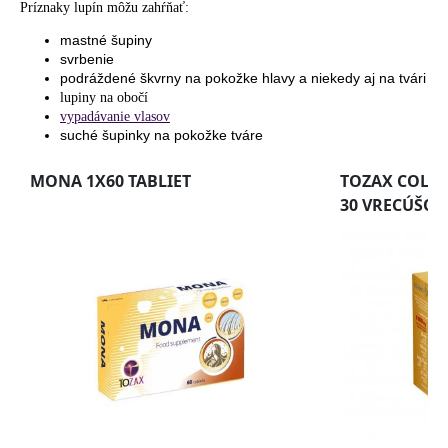
Príznaky lupín môžu
zahŕňať
:
mastné šupiny
svrbenie
podráždené škvrny na pokožke hlavy a niekedy aj na tvári
lupiny na obočí
vypadávanie vlasov
suché šupinky na pokožke tváre