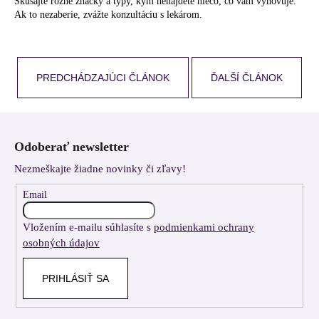
Skúšajte rôzne značky a typy, kým nenájdete niečo, čo vám vyhovuje.
Ak to nezaberie, zvážte konzultáciu s lekárom.
PREDCHÁDZAJÚCI ČLÁNOK
ĎALŠÍ ČLÁNOK
Z
á
Odoberať newsletter
p
Nezmeškajte žiadne novinky či zľavy!
ä
t
Email
i
Vložením e-mailu súhlasíte s
podmienkami ochrany
e
osobných údajov
PRIHLÁSIŤ SA