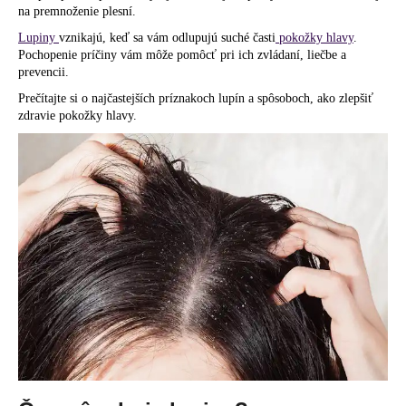
na premnoženie plesní.
á
Lupiny
vznikajú, keď sa vám odlupujú suché časti
pokožky hlavy
.
j
Pochopenie príčiny vám môže pomôcť pri ich zvládaní, liečbe a
s
prevencii.
ť
Prečítajte si o najčastejších príznakoch lupín a spôsoboch, ako zlepšiť
?
zdravie pokožky hlavy.
HĽADAŤ
O
d
p
o
r
ú