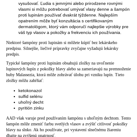
vysušovať. Ľudia s jemnými alebo prirodzene rovnými
vlasmi si môžu potrebovať umývať vlasy denne a šampón
proti lupinám používať dvakrát týždenne. Najlepším
opatrením môže byť konzultácia s certifikovaným
dermatológom, ktorý vám odporučí najlepšie výrobky pre
váš typ vlasov a pokožky a frekvenciu ich používania.
Niektoré šampóny proti lupinám si môžete kúpiť bez lekárskeho
predpisu. Silnejšie, liečivé prípravky zvyčajne vyžadujú lekársky
predpis.
Typické šampóny proti lupinám obsahujú zložky na uvoľnenie
lupinových šupín z pokožky hlavy alebo sa zameriavajú na premnoženie
huby Malassezia, ktorá môže zohrávať úlohu pri vzniku lupín. Tieto
zložky môžu
zahŕňať
:
ketokonazol
sulfid selénu
uhoľný decht
pyritión zinku
AAD
však varuje pred používaním šampónu s uhoľným dechtom. Tento
šampón môže zmeniť farbu svetlých vlasov a zvýšiť citlivosť pokožky
hlavy na slnko. Ak ho používate, pri vystavení slnečnému žiareniu
dbajte na zvýšenú opatrnosť.