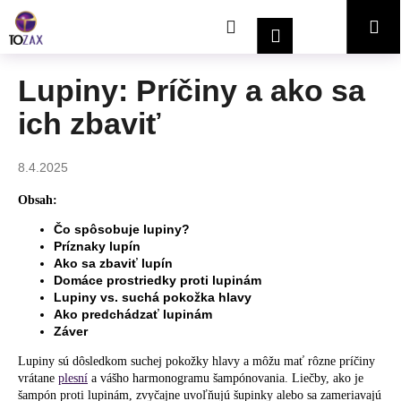
K
Prejsť
Hľadať
Nákupný
Me
na
o
Prihlásenie
obsah
Späť
Späť
š
í
košík
Lupiny: Príčiny a ako sa
Č
k
ich zbaviť
o
p
o
8.4.2025
t
Obsah:
r
Čo spôsobuje lupiny?
e
Príznaky lupín
b
Ako sa zbaviť lupín
u
Domáce prostriedky proti lupinám
Lupiny vs. suchá pokožka hlavy
j
Ako predchádzať lupinám
e
Záver
t
Lupiny sú dôsledkom suchej pokožky hlavy a môžu mať rôzne príčiny
e
vrátane
plesní
a vášho harmonogramu šampónovania. Liečby, ako je
šampón proti lupinám, zvyčajne uvoľňujú šupinky alebo sa zameriavajú
n