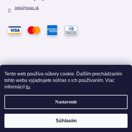
info
@
tozax.sk
Tento web používa súbory cookie. Ďalším prechádzaním
tohto webu vyjadrujete súhlas s ich používaním. Viac
Facebook
informácií
tu
.
Nastavenie
Vytvoril Shoptet
Súhlasím
Copyright 2026
TOZAX
. Všetky práva vyhradené.