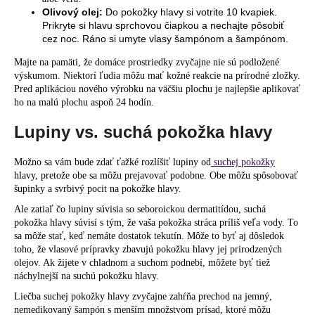
Olivový olej:
Do pokožky hlavy si votrite 10 kvapiek.
Prikryte si hlavu sprchovou čiapkou a nechajte pôsobiť
cez noc. Ráno si umyte vlasy šampónom a šampónom.
Majte na pamäti, že domáce prostriedky zvyčajne nie sú podložené
výskumom. Niektorí ľudia môžu mať kožné reakcie na prírodné zložky.
Pred aplikáciou nového výrobku na väčšiu plochu je najlepšie aplikovať
ho na malú plochu aspoň 24 hodín.
Lupiny vs. suchá pokožka hlavy
Možno sa vám bude zdať ťažké rozlíšiť lupiny od
suchej pokožky
hlavy, pretože obe sa môžu prejavovať podobne. Obe môžu spôsobovať
šupinky a svrbivý pocit na pokožke hlavy.
Ale zatiaľ čo lupiny súvisia so seboroickou dermatitídou, suchá
pokožka hlavy súvisí s tým, že vaša pokožka stráca príliš veľa vody. To
sa môže stať, keď nemáte dostatok tekutín. Môže to byť aj dôsledok
toho, že vlasové prípravky zbavujú pokožku hlavy jej prirodzených
olejov. Ak žijete v chladnom a suchom podnebí, môžete byť tiež
náchylnejší na suchú pokožku hlavy.
Liečba suchej pokožky hlavy zvyčajne zahŕňa prechod na jemný,
nemedikovaný šampón s menším množstvom prísad, ktoré môžu