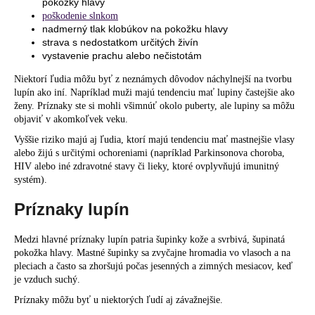
pokožky hlavy
poškodenie slnkom
nadmerný tlak klobúkov na pokožku hlavy
strava s nedostatkom určitých živín
vystavenie prachu alebo nečistotám
Niektorí ľudia môžu byť z neznámych dôvodov náchylnejší na tvorbu
lupín ako iní. Napríklad muži majú tendenciu mať lupiny častejšie ako
ženy. Príznaky ste si mohli všimnúť okolo puberty, ale lupiny sa môžu
objaviť v akomkoľvek veku.
Vyššie riziko majú aj ľudia, ktorí majú tendenciu mať mastnejšie vlasy
alebo žijú s určitými ochoreniami (napríklad Parkinsonova choroba,
HIV alebo iné zdravotné stavy či lieky, ktoré ovplyvňujú imunitný
systém).
Príznaky lupín
Medzi hlavné príznaky lupín patria šupinky kože a svrbivá, šupinatá
pokožka hlavy. Mastné šupinky sa zvyčajne hromadia vo vlasoch a na
pleciach a často sa zhoršujú počas jesenných a zimných mesiacov, keď
je vzduch suchý.
Príznaky môžu byť u niektorých ľudí aj závažnejšie.