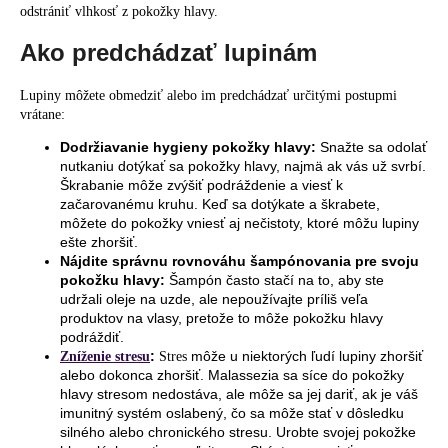
odstrániť vlhkosť z pokožky hlavy.
Ako predchádzať lupinám
Lupiny môžete obmedziť alebo im predchádzať určitými postupmi
vrátane:
Dodržiavanie hygieny pokožky hlavy:
Snažte sa odolať
nutkaniu dotýkať sa pokožky hlavy, najmä ak vás už svrbí.
Škrabanie môže zvýšiť podráždenie a viesť k
začarovanému kruhu. Keď sa dotýkate a škrabete,
môžete do pokožky vniesť aj nečistoty, ktoré môžu lupiny
ešte zhoršiť.
Nájdite správnu rovnováhu šampónovania pre svoju
pokožku hlavy:
Šampón často stačí na to, aby ste
udržali oleje na uzde, ale nepoužívajte príliš veľa
produktov na vlasy, pretože to môže pokožku hlavy
podráždiť.
:
môže u niektorých ľudí lupiny zhoršiť
Zníženie stresu
Stres
alebo dokonca zhoršiť. Malassezia sa síce do pokožky
hlavy stresom nedostáva, ale môže sa jej dariť, ak je váš
imunitný systém oslabený, čo sa môže stať v dôsledku
silného alebo chronického stresu. Urobte svojej pokožke