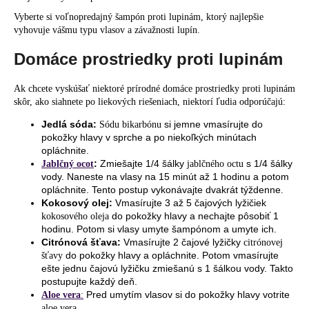
Vyberte si voľnopredajný šampón proti lupinám, ktorý najlepšie
vyhovuje vášmu typu vlasov a závažnosti lupín.
Domáce prostriedky proti lupinám
Ak chcete vyskúšať niektoré
prírodné domáce prostriedky proti lupinám
skôr, ako siahnete po liekových riešeniach, niektorí ľudia odporúčajú:
Jedlá sóda:
si jemne vmasírujte do
Sódu bikarbónu
pokožky hlavy v sprche a po niekoľkých minútach
opláchnite.
:
Zmiešajte 1/4 šálky
s 1/4 šálky
Jablčný ocot
jablčného octu
vody. Naneste na vlasy na 15 minút až 1 hodinu a potom
opláchnite. Tento postup vykonávajte dvakrát týždenne.
Kokosový olej:
Vmasírujte 3 až 5 čajových lyžičiek
do pokožky hlavy a nechajte pôsobiť 1
kokosového oleja
hodinu. Potom si vlasy umyte šampónom a umyte ich.
Citrónová šťava:
Vmasírujte 2 čajové lyžičky
citrónovej
do pokožky hlavy a opláchnite. Potom vmasírujte
šťavy
ešte jednu čajovú lyžičku zmiešanú s 1 šálkou vody. Takto
postupujte každý deň.
Pred umytím vlasov si do pokožky hlavy votrite
Aloe vera
:
.
aloe vera