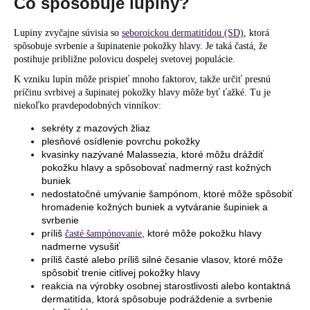
č
Čo spôsobuje lupiny?
a
m
Lupiny zvyčajne súvisia so
seboroickou dermatitídou (SD)
, ktorá
e
spôsobuje svrbenie a šupinatenie pokožky hlavy. Je taká častá, že
postihuje približne polovicu dospelej svetovej populácie.
K vzniku lupín môže prispieť mnoho faktorov, takže určiť presnú
príčinu svrbivej a šupinatej pokožky hlavy môže byť ťažké. Tu je
niekoľko pravdepodobných vinníkov:
sekréty z mazových žliaz
plesňové osídlenie povrchu pokožky
kvasinky nazývané Malassezia, ktoré môžu dráždiť
pokožku hlavy a spôsobovať nadmerný rast kožných
buniek
nedostatočné umývanie šampónom, ktoré môže spôsobiť
hromadenie kožných buniek a vytváranie šupiniek a
svrbenie
príliš
, ktoré môže pokožku hlavy
časté šampónovanie
nadmerne vysušiť
príliš časté alebo príliš silné česanie vlasov, ktoré môže
spôsobiť trenie citlivej pokožky hlavy
reakcia na výrobky osobnej starostlivosti alebo kontaktná
dermatitída, ktorá spôsobuje podráždenie a svrbenie