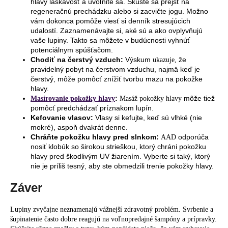
hlavy láskavosť a uvoľnite sa. Skúste sa prejsť na
regeneračnú prechádzku alebo si zacvičte jogu. Možno
vám dokonca pomôže viesť si denník stresujúcich
udalostí. Zaznamenávajte si, aké sú a ako ovplyvňujú
vaše lupiny. Takto sa môžete v budúcnosti vyhnúť
potenciálnym spúšťačom.
Chodiť na čerstvý vzduch:
Výskum
že
ukazuje,
pravidelný pobyt na čerstvom vzduchu, najmä keď je
čerstvý, môže pomôcť znížiť tvorbu mazu na pokožke
hlavy.
:
môže tiež
Masírovanie pokožky hlavy
Masáž pokožky hlavy
pomôcť predchádzať príznakom lupín.
Kefovanie vlasov:
Vlasy si kefujte, keď sú vlhké (nie
mokré), aspoň dvakrát denne.
Chráňte pokožku hlavy pred slnkom:
odporúča
AAD
nosiť klobúk so širokou strieškou, ktorý chráni pokožku
hlavy pred škodlivým UV žiarením. Vyberte si taký, ktorý
nie je príliš tesný, aby ste obmedzili trenie pokožky hlavy.
Záver
Lupiny zvyčajne neznamenajú vážnejší zdravotný problém. Svrbenie a
šupinatenie často dobre reagujú na voľnopredajné šampóny a prípravky.