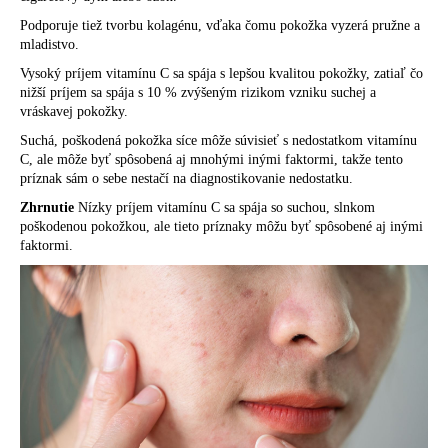
Podporuje tiež tvorbu kolagénu, vďaka čomu pokožka vyzerá pružne a
mladistvo.
Vysoký príjem vitamínu C sa spája s lepšou kvalitou pokožky, zatiaľ čo
nižší príjem sa spája s 10 % zvýšeným rizikom vzniku suchej a
vráskavej pokožky.
Suchá, poškodená pokožka síce môže súvisieť s nedostatkom vitamínu
C, ale môže byť spôsobená aj mnohými inými faktormi, takže tento
príznak sám o sebe nestačí na diagnostikovanie nedostatku.
Zhrnutie
Nízky príjem vitamínu C sa spája so suchou, slnkom
poškodenou pokožkou, ale tieto príznaky môžu byť spôsobené aj inými
faktormi.