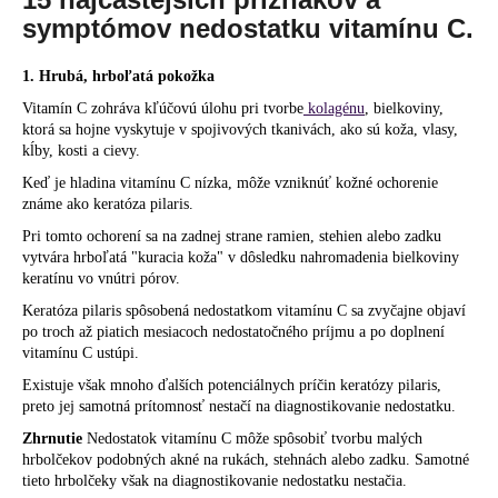
č
symptómov nedostatku vitamínu C.
a
m
e
1. Hrubá, hrboľatá pokožka
Vitamín C zohráva kľúčovú úlohu pri tvorbe
kolagénu
, bielkoviny,
ktorá sa hojne vyskytuje v spojivových tkanivách, ako sú koža, vlasy,
kĺby, kosti a cievy.
Keď je hladina vitamínu C nízka, môže vzniknúť kožné ochorenie
známe ako keratóza pilaris.
Pri tomto ochorení sa na zadnej strane ramien, stehien alebo zadku
vytvára hrboľatá "kuracia koža" v dôsledku nahromadenia bielkoviny
keratínu vo vnútri pórov.
Keratóza pilaris spôsobená nedostatkom vitamínu C sa zvyčajne objaví
po troch až piatich mesiacoch nedostatočného príjmu a po doplnení
vitamínu C ustúpi.
Existuje však mnoho ďalších potenciálnych príčin keratózy pilaris,
preto jej samotná prítomnosť nestačí na diagnostikovanie nedostatku.
Zhrnutie
Nedostatok vitamínu C môže spôsobiť tvorbu malých
hrbolčekov podobných akné na rukách, stehnách alebo zadku. Samotné
tieto hrbolčeky však na diagnostikovanie nedostatku nestačia.