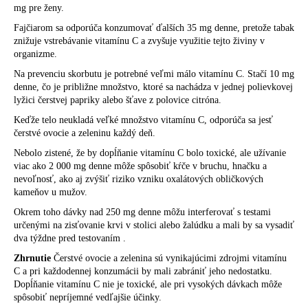
mg pre ženy.
Fajčiarom sa odporúča konzumovať ďalších 35 mg denne, pretože tabak
znižuje vstrebávanie vitamínu C a zvyšuje využitie tejto živiny v
organizme.
Na prevenciu skorbutu je potrebné veľmi málo vitamínu C. Stačí 10 mg
denne, čo je približne množstvo, ktoré sa nachádza v jednej polievkovej
lyžici čerstvej papriky alebo šťave z polovice citróna.
Keďže telo neukladá veľké množstvo vitamínu C, odporúča sa jesť
čerstvé ovocie a zeleninu každý deň.
Nebolo zistené, že by dopĺňanie vitamínu C bolo toxické, ale užívanie
viac ako 2 000 mg denne môže spôsobiť kŕče v bruchu, hnačku a
nevoľnosť, ako aj zvýšiť riziko vzniku oxalátových obličkových
kameňov u mužov.
Okrem toho dávky nad 250 mg denne môžu interferovať s testami
určenými na zisťovanie krvi v stolici alebo žalúdku a mali by sa vysadiť
dva týždne pred testovaním .
Zhrnutie
Čerstvé ovocie a zelenina sú vynikajúcimi zdrojmi vitamínu
C a pri každodennej konzumácii by mali zabrániť jeho nedostatku.
Dopĺňanie vitamínu C nie je toxické, ale pri vysokých dávkach môže
spôsobiť nepríjemné vedľajšie účinky.