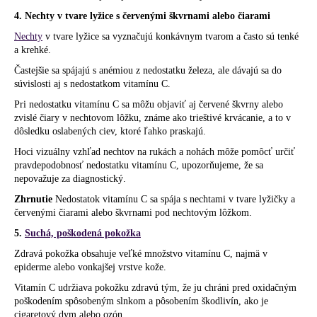
4. Nechty v tvare lyžice s červenými škvrnami alebo čiarami
Nechty
v tvare lyžice sa vyznačujú konkávnym tvarom a často sú tenké
a krehké.
Častejšie sa spájajú s anémiou z nedostatku železa, ale dávajú sa do
súvislosti aj s nedostatkom vitamínu C.
Pri nedostatku vitamínu C sa môžu objaviť aj červené škvrny alebo
zvislé čiary v nechtovom lôžku, známe ako trieštivé krvácanie, a to v
dôsledku oslabených ciev, ktoré ľahko praskajú.
Hoci vizuálny vzhľad nechtov na rukách a nohách môže pomôcť určiť
pravdepodobnosť nedostatku vitamínu C, upozorňujeme, že sa
nepovažuje za diagnostický.
Zhrnutie
Nedostatok vitamínu C sa spája s nechtami v tvare lyžičky a
červenými čiarami alebo škvrnami pod nechtovým lôžkom.
5.
Suchá, poškodená pokožka
Zdravá pokožka obsahuje veľké množstvo vitamínu C, najmä v
epiderme alebo vonkajšej vrstve kože.
Vitamín C udržiava pokožku zdravú tým, že ju chráni pred oxidačným
poškodením spôsobeným slnkom a pôsobením škodlivín, ako je
cigaretový dym alebo ozón.