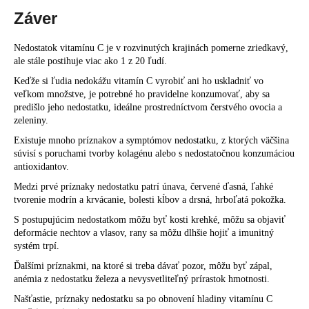
Záver
Nedostatok vitamínu C je v rozvinutých krajinách pomerne zriedkavý,
ale stále postihuje viac ako 1 z 20 ľudí.
Keďže si ľudia nedokážu vitamín C vyrobiť ani ho uskladniť vo
veľkom množstve, je potrebné ho pravidelne konzumovať, aby sa
predišlo jeho nedostatku, ideálne prostredníctvom čerstvého ovocia a
zeleniny.
Existuje mnoho príznakov a symptómov nedostatku, z ktorých väčšina
súvisí s poruchami tvorby kolagénu alebo s nedostatočnou konzumáciou
antioxidantov.
Medzi prvé príznaky nedostatku patrí únava, červené ďasná, ľahké
tvorenie modrín a krvácanie, bolesti kĺbov a drsná, hrboľatá pokožka.
S postupujúcim nedostatkom môžu byť kosti krehké, môžu sa objaviť
deformácie nechtov a vlasov, rany sa môžu dlhšie hojiť a imunitný
systém trpí.
Ďalšími príznakmi, na ktoré si treba dávať pozor, môžu byť zápal,
anémia z nedostatku železa a nevysvetliteľný prírastok hmotnosti.
Našťastie, príznaky nedostatku sa po obnovení hladiny vitamínu C