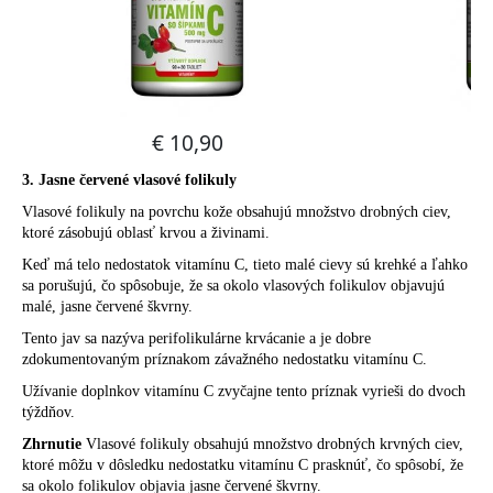
3. Jasne červené vlasové folikuly
Vlasové folikuly na povrchu kože obsahujú množstvo drobných ciev,
ktoré zásobujú oblasť krvou a živinami.
Keď má telo nedostatok vitamínu C, tieto malé cievy sú krehké a ľahko
sa porušujú, čo spôsobuje, že sa okolo vlasových folikulov objavujú
malé, jasne červené škvrny.
Tento jav sa nazýva perifolikulárne krvácanie a je dobre
zdokumentovaným príznakom závažného nedostatku vitamínu C.
Užívanie doplnkov vitamínu C zvyčajne tento príznak vyrieši do dvoch
týždňov.
Zhrnutie
Vlasové folikuly obsahujú množstvo drobných krvných ciev,
ktoré môžu v dôsledku nedostatku vitamínu C prasknúť, čo spôsobí, že
sa okolo folikulov objavia jasne červené škvrny.