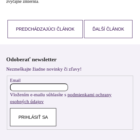
zvyčajne zmiernia.
PREDCHÁDZAJÚCI ČLÁNOK
ĎALŠÍ ČLÁNOK
Z
á
Odoberať newsletter
p
Nezmeškajte žiadne novinky či zľavy!
ä
t
Email
i
Vložením e-mailu súhlasíte s
podmienkami ochrany
e
osobných údajov
PRIHLÁSIŤ SA