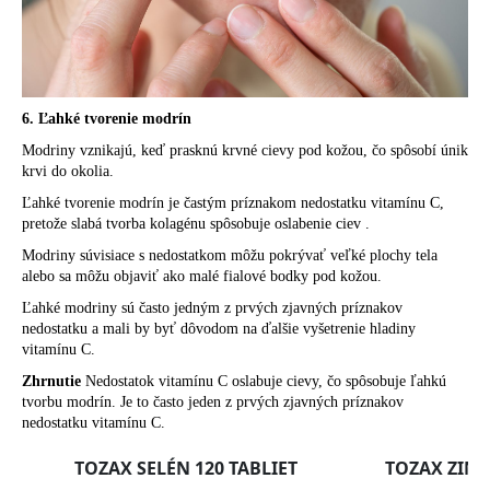
6. Ľahké tvorenie modrín
Modriny vznikajú, keď prasknú krvné cievy pod kožou, čo spôsobí únik
krvi do okolia.
Ľahké tvorenie modrín je častým príznakom nedostatku vitamínu C,
pretože slabá tvorba kolagénu spôsobuje oslabenie ciev .
Modriny súvisiace s nedostatkom môžu pokrývať veľké plochy tela
alebo sa môžu objaviť ako malé fialové bodky pod kožou.
Ľahké modriny sú často jedným z prvých zjavných príznakov
nedostatku a mali by byť dôvodom na ďalšie vyšetrenie hladiny
vitamínu C.
Zhrnutie
Nedostatok vitamínu C oslabuje cievy, čo spôsobuje ľahkú
tvorbu modrín. Je to často jeden z prvých zjavných príznakov
nedostatku vitamínu C.