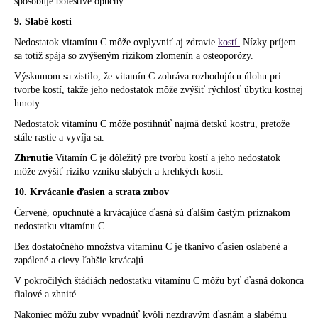
spôsobuje bolestivé opuchy.
9. Slabé kosti
Nedostatok vitamínu C môže ovplyvniť aj zdravie
kostí.
Nízky príjem
sa totiž spája so zvýšeným rizikom zlomenín a osteoporózy.
Výskumom sa zistilo, že vitamín C zohráva rozhodujúcu úlohu pri
tvorbe kostí, takže jeho nedostatok môže zvýšiť rýchlosť úbytku kostnej
hmoty.
Nedostatok vitamínu C môže postihnúť najmä detskú kostru, pretože
stále rastie a vyvíja sa.
Zhrnutie
Vitamín C je dôležitý pre tvorbu kostí a jeho nedostatok
môže zvýšiť riziko vzniku slabých a krehkých kostí.
10. Krvácanie ďasien a strata zubov
Červené, opuchnuté a krvácajúce ďasná sú ďalším častým príznakom
nedostatku vitamínu C.
Bez dostatočného množstva vitamínu C je tkanivo ďasien oslabené a
zapálené a cievy ľahšie krvácajú.
V pokročilých štádiách nedostatku vitamínu C môžu byť ďasná dokonca
fialové a zhnité.
Nakoniec môžu zuby vypadnúť kvôli nezdravým ďasnám a slabému