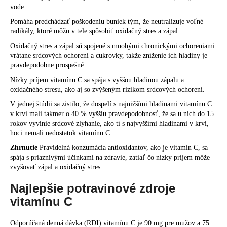
vode.
Pomáha predchádzať poškodeniu buniek tým, že neutralizuje voľné
radikály, ktoré môžu v tele spôsobiť oxidačný stres a zápal.
Oxidačný stres a zápal sú spojené s mnohými chronickými ochoreniami
vrátane srdcových ochorení a cukrovky, takže zníženie ich hladiny je
pravdepodobne prospešné .
Nízky príjem vitamínu C sa spája s vyššou hladinou zápalu a
oxidačného stresu, ako aj so zvýšeným rizikom srdcových ochorení.
V jednej štúdii sa zistilo, že dospelí s najnižšími hladinami vitamínu C
v krvi mali takmer o 40 % vyššiu pravdepodobnosť, že sa u nich do 15
rokov vyvinie srdcové zlyhanie, ako tí s najvyššími hladinami v krvi,
hoci nemali nedostatok vitamínu C.
Zhrnutie
Pravidelná konzumácia antioxidantov, ako je vitamín C, sa
spája s priaznivými účinkami na zdravie, zatiaľ čo nízky príjem môže
zvyšovať zápal a oxidačný stres.
Najlepšie potravinové zdroje
vitamínu C
Odporúčaná denná dávka (RDI) vitamínu C je 90 mg pre mužov a 75