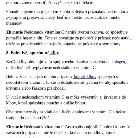
dokonca znovu otvoriť, čo zvyšuje riziko infekcie.
Pomalé hojenie rán je jedným z pokročilejších príznakov nedostatku a
zvyčajne sa prejaví až vtedy, keď má niekto nedostatok už mnoho
mesiacov .
Zhrnutie
Nedostatok vitamínu C narúša tvorbu tkaniva, čo spôsobuje
pomalšie hojenie rán. Toto sa považuje za pokročilý príznak nedostatku,
takže sa pravdepodobne najskôr objavia iné príznaky a symptómy.
8. Bolestivé, opuchnuté
kĺby
Keďže kĺby obsahujú veľa spojivového tkaniva bohatého na
kolagén
,
môžu byť tiež ovplyvnené nedostatkom vitamínu C.
Bolo zaznamenaných mnoho prípadov
bolesti kĺbov
spojených s
nedostatkom vitamínu C, často dostatočne silných na to, aby spôsobili
krívanie alebo ťažkosti pri chôdzi.
U ľudí s nedostatkom vitamínu C sa môže vyskytnúť aj krvácanie do
kĺbov, ktoré spôsobuje opuchy a ďalšie bolesti.
Oba tieto príznaky sa však dajú liečiť doplnkami vitamínu C a bežne
ustúpia do jedného týždňa.
Zhrnutie
Nedostatok vitamínu C často spôsobuje silné bolesti kĺbov. V
závažných prípadoch môže dôjsť ku krvácaniu do kĺbov, ktoré