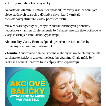
2. Chlpy na tele v tvare vývrtky
Nedostatok vitamínu C môže tiež spôsobiť, že vlasy rastú v ohnutých
alebo stočených tvaroch v dôsledku chýb, ktoré vznikajú v
bielkovinovej štruktúre vlasov počas ich rastu.
Vlasy v tvare vývrtky sú jedným z charakteristických príznakov
nedostatku vitamínu C, ale nemusia byť zjavné, pretože tieto poškodené
vlasy sa častejšie lámu alebo vypadávajú.
Abnormality vlasov často ustúpia do jedného mesiaca od liečby
primeraným množstvom vitamínu C.
Zhrnutie
Abnormálne ohnuté, stočené alebo vývrtkovité chĺpky na tele
sú charakteristickým znakom nedostatku vitamínu C, ale môže byť
ťažké ich odhaliť, pretože tieto chĺpky skôr vypadávajú.