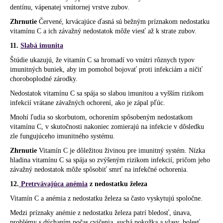
dentínu, vápenatej vnútornej vrstve zubov.
Zhrnutie
Červené, krvácajúce ďasná sú bežným príznakom nedostatku
vitamínu C a ich závažný nedostatok môže viesť až k strate zubov.
11.
Slabá imunita
Štúdie ukazujú, že vitamín C sa hromadí vo vnútri rôznych typov
imunitných buniek, aby im pomohol bojovať proti infekciám a ničiť
choroboplodné zárodky.
Nedostatok vitamínu C sa spája so slabou imunitou a vyšším rizikom
infekcií vrátane závažných ochorení, ako je zápal pľúc.
Mnohí ľudia so skorbutom, ochorením spôsobeným nedostatkom
vitamínu C, v skutočnosti nakoniec zomierajú na infekcie v dôsledku
zle fungujúceho imunitného systému.
Zhrnutie
Vitamín C je dôležitou živinou pre imunitný systém. Nízka
hladina vitamínu C sa spája so zvýšeným rizikom infekcií, pričom jeho
závažný nedostatok môže spôsobiť smrť na infekčné ochorenia.
12.
Pretrvávajúca anémia
z nedostatku železa
Vitamín C a anémia z nedostatku železa sa často vyskytujú spoločne.
Medzi príznaky anémie z nedostatku železa patrí bledosť, únava,
problémy s dýchaním počas cvičenia, suchá pokožka a vlasy, bolesť