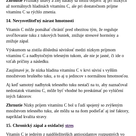
Zhrnutie
Príznaky únavy a zlej nálady sa môžu objaviť aj pri nízkych
až normálnych hladinách vitamínu C, ale pri dostatočnom príjme
vitamínu C sa rýchlo zmenia.
14. Nevysvetliteľný nárast hmotnosti
Vitamín C môže pomáhať chrániť pred obezitou tým, že reguluje
uvoľňovanie tuku z tukových buniek, znižuje stresové hormóny a
znižuje zápal.
Výskumom sa zistila dôsledná súvislosť medzi nízkym príjmom
vitamínu C a nadbytočným telesným tukom, ale nie je jasné, či ide o
vzťah príčiny a následku.
Zaujímavé je, že nízka hladina vitamínu C v krvi súvisí s vyšším
množstvom brušného tuku, a to aj u jedincov s normálnou hmotnosťou.
Aj keď samotný nadbytok telesného tuku nestačí na to, aby naznačoval
nedostatok vitamínu C, môže byť vhodné ho preskúmať po vylúčení
iných faktorov.
Zhrnutie
Nízky príjem vitamínu C bol u ľudí spojený so zvýšeným
množstvom telesného tuku, ale môžu sa na ňom podieľať aj iné faktory,
napríklad kvalita stravy.
15. Chronický zápal a oxidačný
stres
Vitamín C je jedným z najdôležitejších antioxidantov rozpustných vo