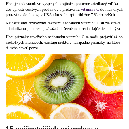
Hoci je nedostatok vo vyspelých krajinách pomerne zriedkavý vďaka
á
dostupnosti čerstvých produktov a pridávaniu
vitamínu C
do niektorých
j
potravín a doplnkov, v USA ním stále trpí približne 7 % dospelých.
s
Najčastejšími rizikovými faktormi nedostatku vitamínu C sú zlá strava,
ť
alkoholizmus, anorexia, závažné duševné ochorenia, fajčenie a dialýza.
?
Hoci príznaky závažného nedostatku vitamínu C sa môžu prejaviť až po
niekoľkých mesiacoch, existujú niektoré nenápadné príznaky, na ktoré
si treba dávať pozor.
HĽADAŤ
O
d
p
o
r
ú
15 najčastejších príznakov a