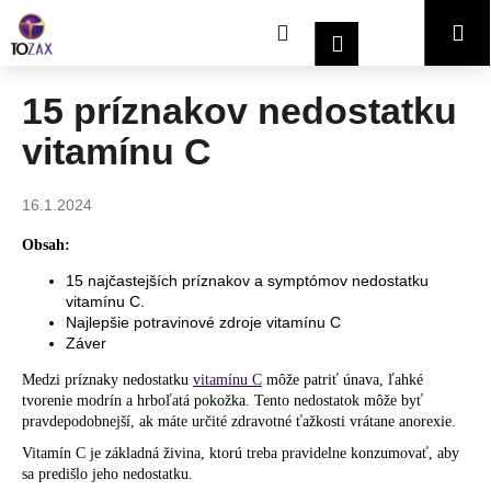
K
Prejsť
Hľadať
Nákupný
Me
na
o
Prihlásenie
obsah
Späť
Späť
š
í
košík
15 príznakov nedostatku
Č
k
vitamínu C
o
p
o
16.1.2024
t
Obsah:
r
15 najčastejších príznakov a symptómov nedostatku
e
vitamínu C.
b
Najlepšie potravinové zdroje vitamínu C
u
Záver
j
Medzi príznaky nedostatku
vitamínu C
môže patriť únava, ľahké
e
tvorenie modrín a hrboľatá pokožka. Tento nedostatok môže byť
pravdepodobnejší, ak máte určité zdravotné ťažkosti vrátane anorexie.
t
Vitamín C je základná živina, ktorú treba pravidelne konzumovať, aby
e
sa predišlo jeho nedostatku.
n