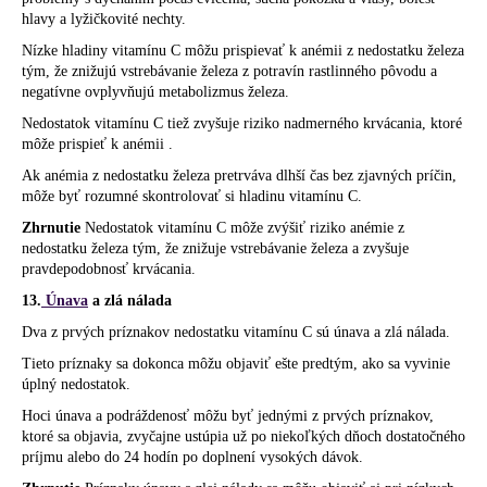
hlavy a lyžičkovité nechty.
Nízke hladiny vitamínu C môžu prispievať k anémii z nedostatku železa
tým, že znižujú vstrebávanie železa z potravín rastlinného pôvodu a
negatívne ovplyvňujú metabolizmus železa.
Nedostatok vitamínu C tiež zvyšuje riziko nadmerného krvácania, ktoré
môže prispieť k anémii .
Ak anémia z nedostatku železa pretrváva dlhší čas bez zjavných príčin,
môže byť rozumné skontrolovať si hladinu vitamínu C.
Zhrnutie
Nedostatok vitamínu C môže zvýšiť riziko anémie z
nedostatku železa tým, že znižuje vstrebávanie železa a zvyšuje
pravdepodobnosť krvácania.
13.
Únava
a zlá nálada
Dva z prvých príznakov nedostatku vitamínu C sú únava a zlá nálada.
Tieto príznaky sa dokonca môžu objaviť ešte predtým, ako sa vyvinie
úplný nedostatok.
Hoci únava a podráždenosť môžu byť jednými z prvých príznakov,
ktoré sa objavia, zvyčajne ustúpia už po niekoľkých dňoch dostatočného
príjmu alebo do 24 hodín po doplnení vysokých dávok.