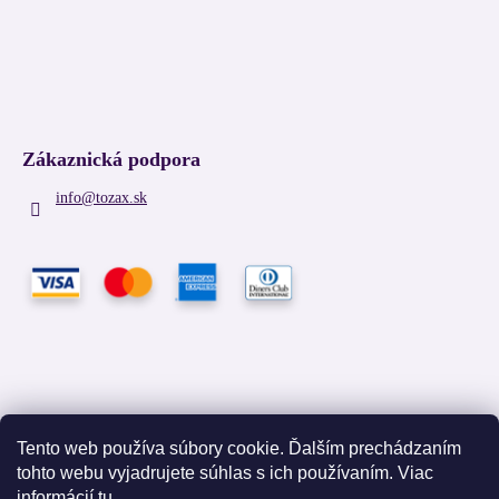
Zákaznická podpora
info
@
tozax.sk
Tento web používa súbory cookie. Ďalším prechádzaním
tohto webu vyjadrujete súhlas s ich používaním. Viac
Facebook
informácií
tu
.