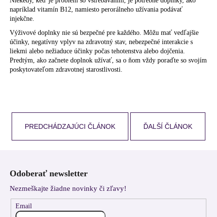
Niekedy, keď je problém so vstrebávaním, je potrebné doplnky, ako
napríklad vitamín B12, namiesto perorálneho užívania podávať
injekčne.
Výživové doplnky nie sú bezpečné pre každého. Môžu mať vedľajšie
účinky, negatívny vplyv na zdravotný stav, nebezpečné interakcie s
liekmi alebo nežiaduce účinky počas tehotenstva alebo dojčenia.
Predtým, ako začnete doplnok užívať, sa o ňom vždy poraďte so svojím
poskytovateľom zdravotnej starostlivosti.
PREDCHÁDZAJÚCI ČLÁNOK
ĎALŠÍ ČLÁNOK
Z
á
Odoberať newsletter
p
Nezmeškajte žiadne novinky či zľavy!
ä
t
Email