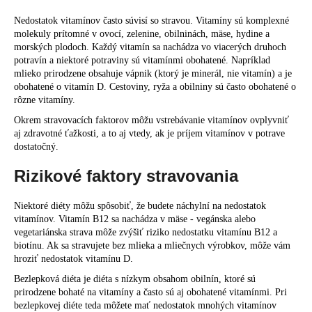
Nedostatok vitamínov často súvisí so stravou. Vitamíny sú komplexné
molekuly prítomné v ovocí, zelenine, obilninách, mäse, hydine a
morských plodoch. Každý vitamín sa nachádza vo viacerých druhoch
potravín a niektoré potraviny sú vitamínmi obohatené. Napríklad
mlieko prirodzene obsahuje vápnik (ktorý je minerál, nie vitamín) a je
obohatené o vitamín D. Cestoviny, ryža a obilniny sú často obohatené o
rôzne vitamíny.
Okrem stravovacích faktorov môžu vstrebávanie vitamínov ovplyvniť
aj zdravotné ťažkosti, a to aj vtedy, ak je príjem vitamínov v potrave
dostatočný.
Rizikové faktory stravovania
Niektoré diéty môžu spôsobiť, že budete náchylní na nedostatok
vitamínov. Vitamín B12 sa nachádza v mäse - vegánska alebo
vegetariánska strava môže zvýšiť riziko nedostatku vitamínu B12 a
biotínu. Ak sa stravujete bez mlieka a mliečnych výrobkov, môže vám
hroziť nedostatok vitamínu D.
Bezlepková diéta je diéta s nízkym obsahom obilnín, ktoré sú
prirodzene bohaté na vitamíny a často sú aj obohatené vitamínmi. Pri
bezlepkovej diéte teda môžete mať nedostatok mnohých vitamínov