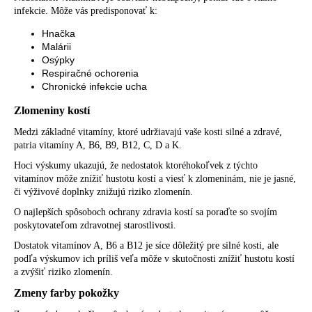
infekcie. Môže vás predisponovať k:
Hnačka
Malárii
Osýpky
Respiračné ochorenia
Chronické infekcie ucha
Zlomeniny kostí
Medzi základné vitamíny, ktoré udržiavajú vaše kosti silné a zdravé,
patria vitamíny A, B6, B9, B12, C, D a K.
Hoci výskumy ukazujú, že nedostatok ktoréhokoľvek z týchto
vitamínov môže znížiť hustotu kostí a viesť k zlomeninám, nie je jasné,
či výživové doplnky znižujú riziko zlomenín.
O najlepších spôsoboch ochrany zdravia kostí sa poraďte so svojím
poskytovateľom zdravotnej starostlivosti.
Dostatok vitamínov A, B6 a B12 je síce dôležitý pre silné kosti, ale
podľa výskumov ich príliš veľa môže v skutočnosti znížiť hustotu kostí
a zvýšiť riziko zlomenín.
Zmeny farby pokožky