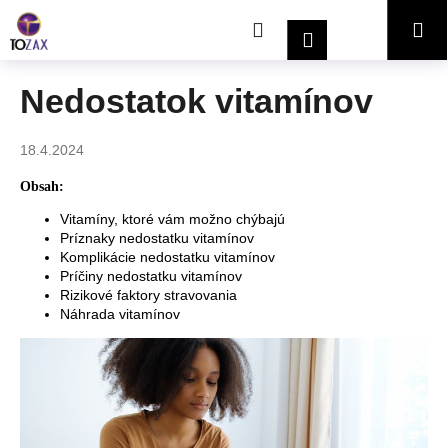
K
Prejsť
Hľadať
Nákupný
Me
na
o
Prihlásenie
obsah
Späť
Späť
š
í
košík
Nedostatok vitamínov
Č
k
o
18.4.2024
p
o
Obsah:
t
Vitamíny, ktoré vám možno chýbajú
r
Príznaky nedostatku vitamínov
Komplikácie nedostatku vitamínov
e
Príčiny nedostatku vitamínov
b
Rizikové faktory stravovania
u
Náhrada vitamínov
j
e
t
e
n