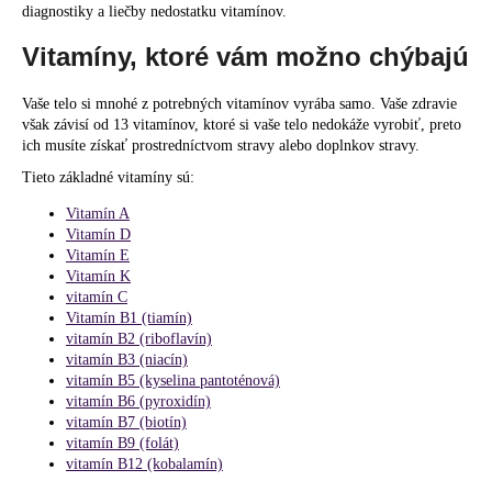
č
diagnostiky a liečby nedostatku vitamínov.
a
m
Vitamíny, ktoré vám možno chýbajú
e
Vaše telo si mnohé z potrebných vitamínov vyrába samo. Vaše zdravie
však závisí od 13 vitamínov, ktoré si vaše telo nedokáže vyrobiť, preto
ich musíte získať prostredníctvom stravy alebo doplnkov stravy.
Tieto základné vitamíny sú:
Vitamín A
Vitamín D
Vitamín E
Vitamín K
vitamín C
Vitamín B1 (tiamín)
vitamín B2 (riboflavín)
vitamín B3 (niacín)
vitamín B5 (kyselina pantoténová)
vitamín B6 (pyroxidín)
vitamín B7 (biotín)
vitamín B9 (folát)
vitamín B12 (kobalamín)