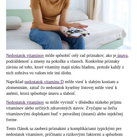
á
j
s
ť
?
Nedostatok vitamínov
môže spôsobiť celý rad príznakov, ako je
únava
,
podráždenosť a zmeny na pokožke a vlasoch. Konkrétne príznaky
závisia od toho, ktoré vitamíny majú nízku hladinu, pretože každý z
HĽADAŤ
nich zohráva vo vašom tele inú úlohu.
Napríklad
nedostatok vitamínu D
môže viesť k slabým kostiam a
zlomeninám, zatiaľ čo nedostatok kyseliny listovej môže viesť k
anémii, ktorá spôsobuje únavu a slabosť.
O
Nedostatok vitamínov
sa môže vyvinúť v dôsledku nízkeho príjmu
d
vitamínov alebo určitých zdravotných stavov. Zvyčajne sa liečia
p
vitamínovými doplnkami buď v perorálnej (ústami) alebo injekčnej
o
forme.
r
Tento článok sa zaoberá príznakmi a komplikáciami typickými pre
ú
nedostatok vitamínov, príčinami a rizikovými faktormi a spôsobom