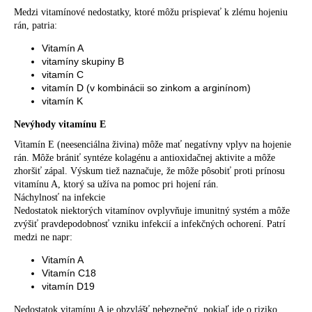
Medzi vitamínové nedostatky, ktoré môžu prispievať k zlému hojeniu
rán, patria:
Vitamín A
vitamíny skupiny B
vitamín C
vitamín D (v kombinácii so zinkom a arginínom)
vitamín K
Nevýhody vitamínu E
Vitamín E (neesenciálna živina) môže mať negatívny vplyv na hojenie
rán. Môže brániť syntéze kolagénu a antioxidačnej aktivite a môže
zhoršiť zápal. Výskum tiež naznačuje, že môže pôsobiť proti prínosu
vitamínu A, ktorý sa užíva na pomoc pri hojení rán.
Náchylnosť na infekcie
Nedostatok niektorých vitamínov ovplyvňuje imunitný systém a môže
zvýšiť pravdepodobnosť vzniku infekcií a infekčných ochorení. Patrí
medzi ne napr:
Vitamín A
Vitamín C18
vitamín D19
Nedostatok vitamínu A je obzvlášť nebezpečný, pokiaľ ide o riziko