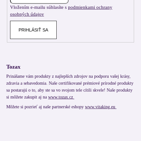
i
Vložením e-mailu súhlasíte s
podmienkami ochrany
e
osobných údajov
PRIHLÁSIŤ SA
Tozax
Prinášame vám produkty z najlepších zdrojov na podporu vašej krásy,
zdravia a sebavedomia. Naše certifikované prémiové prírodné produkty
sa postarajú o to, aby ste sa vo svojom tele cítili skvele! Naše produkty
si môžete zakupit aj na
www.tozax.cz
Môžete si pozrieť aj naše partnerské eshopy
www.vitaking.eu