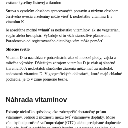
vrátane kyseliny listovej a tiamínu.
Strava s vysokým obsahom spracovaných potravín a nízkym obsahom
čerstvého ovocia a zeleniny môže viesť k nedostatku vitamínu E a
vitamínu K.
Je absolútne možné vyhnúť sa nedostatku vitamínov, ak ste vegetarián,
vegán alebo bezlepkár. Vyžaduje si to však starostlivé plánovanie.
Poradenstvo od registrovaného dietológa vám môže pomôcť.
Slnečné svetlo
Vitamín D sa nachádza v potravinách, ako sú morské plody, vajcia a
mliečne výrobky. Dôležitým zdrojom vitamínu D je však aj slnečné
žiarenie.30 A nedostatok slnečného žiarenia môže mať za následok
nedostatok vitamínu D. V geografických oblastiach, ktoré majú chladné
podnebie, je to v zime pomerne bežné.
Náhrada vitamínov
Existuje niekoľko spôsobov, ako zabezpečiť dostatočný prísun
vitamínov. Jednou z možností môžu byť vitamínové doplnky. Môže
vám byť odporučené voľnopredajné (OTC) alebo predpísané doplnenie.