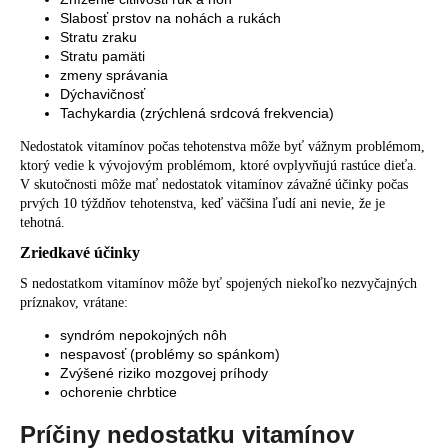
Slabosť prstov na nohách a rukách
Stratu zraku
Stratu pamäti
zmeny správania
Dýchavičnosť
Tachykardia (zrýchlená srdcová frekvencia)
Nedostatok vitamínov počas tehotenstva môže byť vážnym problémom,
ktorý vedie k vývojovým problémom, ktoré ovplyvňujú rastúce dieťa.
V skutočnosti môže mať nedostatok vitamínov závažné účinky počas
prvých 10 týždňov tehotenstva, keď väčšina ľudí ani nevie, že je
tehotná.
Zriedkavé účinky
S nedostatkom vitamínov môže byť spojených niekoľko nezvyčajných
príznakov, vrátane:
syndróm nepokojných nôh
nespavosť (problémy so spánkom)
Zvýšené riziko mozgovej príhody
ochorenie chrbtice
Príčiny nedostatku vitamínov