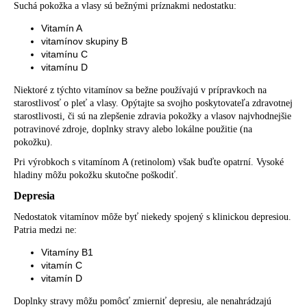
Suchá pokožka a vlasy sú bežnými príznakmi nedostatku:
Vitamín A
vitamínov skupiny B
vitamínu C
vitamínu D
Niektoré z týchto vitamínov sa bežne používajú v prípravkoch na
starostlivosť o pleť a vlasy. Opýtajte sa svojho poskytovateľa zdravotnej
starostlivosti, či sú na zlepšenie zdravia pokožky a vlasov najvhodnejšie
potravinové zdroje, doplnky stravy alebo lokálne použitie (na
pokožku).
Pri výrobkoch s vitamínom A (retinolom) však buďte opatrní. Vysoké
hladiny môžu pokožku skutočne poškodiť.
Depresia
Nedostatok vitamínov môže byť niekedy spojený s klinickou depresiou.
Patria medzi ne:
Vitamíny B1
vitamín C
vitamín D
Doplnky stravy môžu pomôcť zmierniť depresiu, ale nenahrádzajú