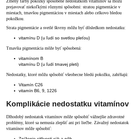
Zmeny farby pokožky spôsobené nedostatkom vitamínov sa môžu
prejavovať niekoľkými rôznymi spôsobmi: stratou pigmentácie v
miestach, tmavšou pigmentáciou v miestach alebo celkovo bledou
pokožkou.
Strata pigmentácie a svetlé škvrny môžu byť dôsledkom nedostatku:
vitamínu D (u ľudí so svetlou pleťou)
Tmavšia pigmentácia môže byť spôsobená:
vitamínom B
vitamínu D (u ľudí tmavej pleti)
Nedostatky, ktoré môžu spôsobiť všeobecne bledú pokožku, zahŕňajú:
Vitamín C26
vitamín B6, 9, 1226
Komplikácie nedostatku vitamínov
Dlhodobý nedostatok vitamínov môže spôsobiť vážnejšie zdravotné
problémy, ktoré sa nemusia zlepšiť ani pri liečbe. Závažný nedostatok
vitamínov môže spôsobiť:
Zníženie citlivosti rúk a nôh