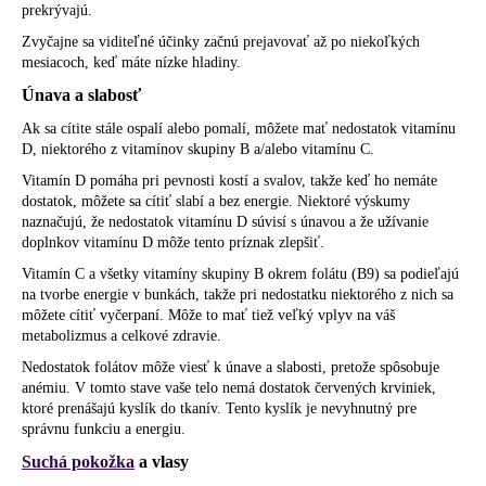
prekrývajú.
Zvyčajne sa viditeľné účinky začnú prejavovať až po niekoľkých
mesiacoch, keď máte nízke hladiny.
Únava a slabosť
Ak sa cítite stále ospalí alebo pomalí, môžete mať nedostatok vitamínu
D, niektorého z vitamínov skupiny B a/alebo vitamínu C.
Vitamín D pomáha pri pevnosti kostí a svalov, takže keď ho nemáte
dostatok, môžete sa cítiť slabí a bez energie. Niektoré výskumy
naznačujú, že nedostatok vitamínu D súvisí s únavou a že užívanie
doplnkov vitamínu D môže tento príznak zlepšiť.
Vitamín C a všetky vitamíny skupiny B okrem folátu (B9) sa podieľajú
na tvorbe energie v bunkách, takže pri nedostatku niektorého z nich sa
môžete cítiť vyčerpaní. Môže to mať tiež veľký vplyv na váš
metabolizmus a celkové zdravie.
Nedostatok folátov môže viesť k únave a slabosti, pretože spôsobuje
anémiu. V tomto stave vaše telo nemá dostatok červených krviniek,
ktoré prenášajú kyslík do tkanív. Tento kyslík je nevyhnutný pre
správnu funkciu a energiu.
Suchá pokožka
a vlasy