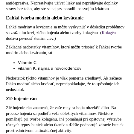
antidepresíva. Neprestávajte užívať lieky ani nepridávajte doplnky
stravy bez toho, aby ste sa najprv poradili so svojím lekárom.
Ľahká tvorba modrín alebo krvácanie
Ľahké modriny a krvácanie sa môžu vyskytnúť v dôsledku problémov
so zrážaním krvi, zlého hojenia alebo tvorby kolagénu. (
Kolagén
dodáva pevnosť stenám ciev.)
Základné nedostatky vitamínov, ktoré môžu prispieť k ľahkej tvorbe
modrín alebo krvácaniu, sú:
Vitamín C
vitamín K, najmä u novorodencov
Nedostatok týchto vitamínov je však pomerne zriedkavý. Ak začnete
ľahko modrať alebo krvácať, nepredpokladajte, že to spôsobuje ich
nedostatok.
Zlé hojenie rán
Zlé hojenie rán znamená, že vaše rany sa hojia obzvlášť dlho. Na
procese hojenia sa podieľa veľa dôležitých vitamínov. Niektoré
pomáhajú pri tvorbe kolagénu, iné pomáhajú pri opätovnej výstavbe
rôznych typov buniek alebo tkanív a ďalšie podporujú zdravie buniek
prostredníctvom antioxidačnej aktivity.