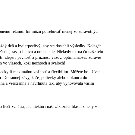
ebnému režimu. Iní môžu potrebovať menej zo zdravotných
ždý deň a byť trpezlivý, aby ste dosiahli výsledky. Kolagén
ečenie, rast, obnovu a omladenie. Niekedy to, na čo naše telo
tí, zlepšiť pevnosť a pružnosť väzov, optimalizovať zdravie
 vo vlasoch, koži nechtoch a svaloch!
poskytli maximálnu voľnosť a flexibilitu. Môžete ho užívať
eň. Do rannej kávy, kaše, polievky alebo dokonca do
lná a všestranná a navrhnutá tak, aby vyhovovala vašim
lieči zvnútra, ale niektorí naši zákazníci hlásia zmeny v