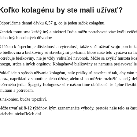
Koľko kolagénu by ste mali užívať?
Odporúčame dennú dávku
6,57 g
, čo je jeden sáčok colagénu.
Napriek tomu sme každý iný a niektorí ľudia môžu potrebovať viac kvôli cvič
alebo iných osobných dôvodov.
Kľúčom k úspechu je dôslednosť a vytrvalosť, takže stačí užívať svoju porciu ka
je bielkovina a bielkoviny sú stavebnými prvkami, ktoré naše telo využíva na li
potrebuje bielkoviny, nie je vždy viditeľné navonok. Môže sa zvýšiť hustota kos
mozgu, srdca a iných orgánov. Kolagénové bielkoviny sa nemusia prejavovať len
Pokiaľ ide o spôsob užívania kolagénu, naše prášky sú navrhnuté tak, aby vám 
naraz, napríklad v smoothie alebo džúse, alebo si ho môžete rozložiť na celý d
večerného jedla. Špagety Bolognese sú v našom tíme obľúbené. Je úplne flexibi
chutiam a potrebám.
A nakoniec, buďte trpezliví.
Môže trvať až 8-12 týždňov, kým zaznamenáte výhody, pretože naše telo sa často 
priebehu niekoľkých dní.