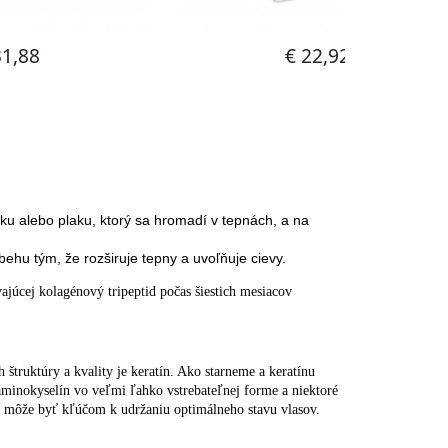
ku alebo plaku, ktorý sa hromadí v tepnách, a na
hu tým, že rozširuje tepny a uvoľňuje cievy.
ajúcej kolagénový tripeptid počas šiestich mesiacov
 štruktúry a kvality je keratín. Ako starneme a keratínu
 aminokyselín vo veľmi ľahko vstrebateľnej forme a niektoré
ok môže byť kľúčom k udržaniu optimálneho stavu vlasov.