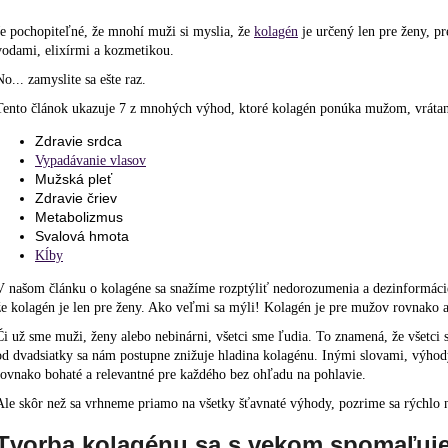
Je pochopiteľné, že mnohí muži si myslia, že
kolagén
je určený len pre ženy, p
vodami, elixírmi a kozmetikou.
No... zamyslite sa ešte raz.
Tento článok ukazuje 7 z mnohých výhod, ktoré kolagén ponúka mužom, vrátan
Zdravie srdca
Vypadávanie vlasov
Mužská pleť
Zdravie čriev
Metabolizmus
Svalová hmota
Kĺby
V našom článku o kolagéne sa snažíme rozptýliť nedorozumenia a dezinformácie
že kolagén je len pre ženy. Ako veľmi sa mýli! Kolagén je pre mužov rovnako 
Či už sme muži, ženy alebo nebinárni, všetci sme ľudia. To znamená, že všetci
od dvadsiatky sa nám postupne znižuje hladina kolagénu. Inými slovami, výho
rovnako bohaté a relevantné pre každého bez ohľadu na pohlavie.
Ale skôr než sa vrhneme priamo na všetky šťavnaté výhody, pozrime sa rýchlo n
Tvorba kolagénu sa s vekom spomaľuj