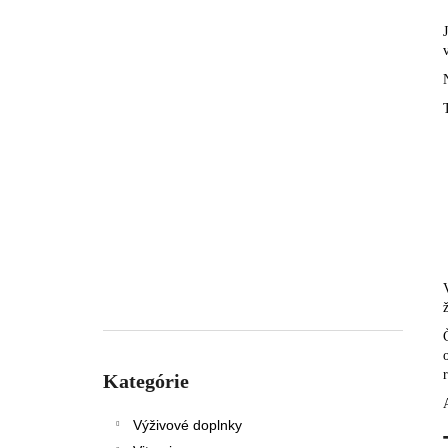
Preskočiť
kategórie
Kategórie
Výživové doplnky