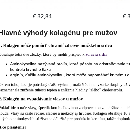
Hlavné výhody kolagénu pre mužov
1. Kolagén môže pomôcť chrániť zdravie mužského srdca
Obsahuje totiž dve zložky, ktoré by mohli prispieť k
zdraviu srdca:
Aminokyselina nazývaná prolín, ktorá pôsobí na odstraňovanie tu
kontrolu krvného tlaku
arginín, ďalšiu aminokyselinu, ktorá môže napomáhať krvnému obe
Okrem toho, hoci je potrebný ďalší výskum, malá štúdia na vzorke skupiny užív
zaznamenala zníženie tuhosti tepien a zníženie hladiny "zlého" cholesterolu.
2. Kolagén na vypadávanie vlasov u mužov
Pokiaľ ide o naše vlasy, špecifickou bielkovinou zodpovednou za udržiavanie ich
ubúda, vlasy sú často redšie, slabšie a niekedy aj hrubšie. Kolagén obsahuje 18
z týchto aminokyselín sú životne dôležité pre produkciu keratínu, takže dopln
A čo plešatenie?