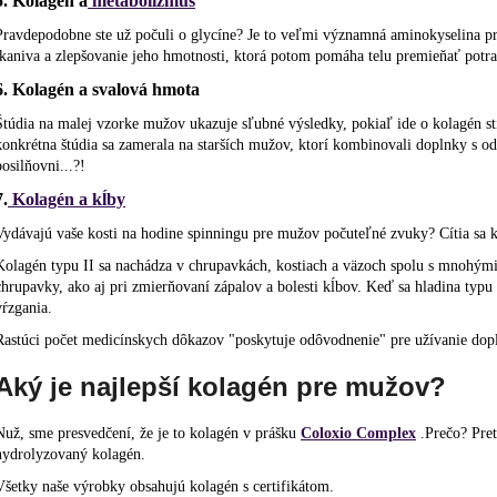
5. Kolagén a
metabolizmus
Pravdepodobne ste už počuli o glycíne? Je to veľmi významná aminokyselina p
tkaniva a zlepšovanie jeho hmotnosti, ktorá potom pomáha telu premieňať potra
6. Kolagén a svalová hmota
Štúdia na malej vzorke mužov ukazuje sľubné výsledky, pokiaľ ide o kolagén st
konkrétna štúdia sa zamerala na starších mužov, ktorí kombinovali doplnky s 
posilňovni...?!
7.
Kolagén a kĺby
Vydávajú vaše kosti na hodine spinningu pre mužov počuteľné zvuky? Cítia sa k
Kolagén typu II sa nachádza v chrupavkách, kostiach a väzoch spolu s mnohými 
chrupavky, ako aj pri zmierňovaní zápalov a bolesti kĺbov. Keď sa hladina typu II
vŕzgania.
Rastúci počet medicínskych dôkazov "poskytuje odôvodnenie" pre užívanie dopl
Aký je najlepší kolagén pre mužov?
Nuž, sme presvedčení, že je to kolagén v prášku
Coloxio Complex
.Prečo? Pret
hydrolyzovaný kolagén.
Všetky naše výrobky obsahujú kolagén s certifikátom.