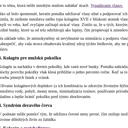
Je to téma, ktorá môže mnohým mužom naháňať strach.
Vypadávanie vlasov.
Ako už bolo spomenuté, keratín pomáha udržiavať vlasy silné a podporovať ich 
zistila, že zníženie množstva istého typu kolagénu XVII v blízkosti stoniek vla
myši vo veku, keď zvyčajne začínajú strácať vlasy. Zistilo sa, že u tých, kto
kožné bunky, ktoré sa od tela odtrhávajú ako lupiny, čím prispievajú k zmenšov
Na základe toho, že aminokyseliny sú nevyhnutné na stimuláciu a podporu vlas
zabezpečiť, aby vaša strava obsahovala kvalitný zdroj týchto bielkovín, aby ste 
hlavu.
3. Kolagén pre mužskú pokožku
Kolagén sa nachádza v dermis pokožky, kde rastú nové bunky. Pomáha nahrádza
plochy povrchu pokožky však klesá približne o jedno percento ročne. Keď sa to s
tvorbu jemných liniek a vrások.
Užívanie kolagénových doplnkov (a ich kombinácia so zdravým životným štýlom
množstva vody, pohyb, menej stresu, minimalizácia toxínov, používanie príro
hladinu a lepšie brániť pokožku pred týmto zhoršovaním.
4. Syndróm deravého čreva
V podstate môže pomôcť tým, že udržiava črevné steny pevné, čím znižuje možn
životne dôležitých živín zo žalúdka.