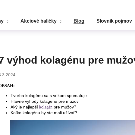
ny
Akciové balíčky
Blog
Slovník pojmov
Čo potrebujete nájsť?
HĽADAŤ
7 výhod kolagénu pre mužo
8.3.2024
Odporúčame
OBSAH:
Tvorba kolagénu sa s vekom spomaľuje
Hlavné výhody kolagénu pre mužov
Aký je najlepší
pre mužov?
kolagén
Koľko kolagénu by ste mali užívať?