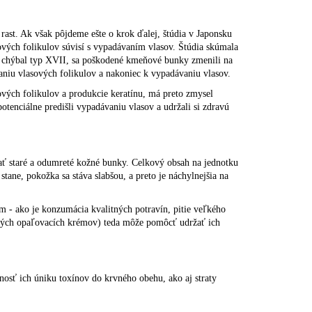
rast. Ak však pôjdeme ešte o krok ďalej, štúdia v Japonsku
sových folikulov súvisí s vypadávaním vlasov. Štúdia skúmala
rým chýbal typ XVII, sa poškodené kmeňové bunky zmenili na
aniu vlasových folikulov a nakoniec k vypadávaniu vlasov.
ových folikulov a produkcie keratínu, má preto zmysel
potenciálne predišli vypadávaniu vlasov a udržali si zdravú
ť staré a odumreté kožné bunky. Celkový obsah na jednotku
tane, pokožka sa stáva slabšou, a preto je náchylnejšia na
 - ako je konzumácia kvalitných potravín, pitie veľkého
dných opaľovacích krémov) teda môže pomôcť udržať ich
osť ich úniku toxínov do krvného obehu, ako aj straty