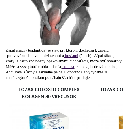
á
j
s
ť
?
Zápal šliach (tendinitída) je stav, pri ktorom dochádza k zápalu
spojivového tkaniva medzi svalmi a
kosťami
(šliach). Zápal šliach,
ktorý je často spôsobený opakovanými činnosťami, môže byť bolestivý.
HĽADAŤ
Môže sa vyskytnúť v oblasti lakťa,
kolena
, ramena, bedrového kĺbu,
Achillovej šľachy a základne palca. Odpočinok a vyhýbanie sa
namáhavým činnostiam pomáhajú šľachám pri hojení.
O
d
p
o
r
ú