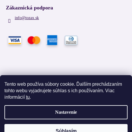
Zákaznická podpora
info
@
tozax.sk
Tento web používa súbory cookie. Ďalším prechádzaním
tohto webu vyjadrujete súhlas s ich používaním. Viac
Facebook
informácií
tu
.
Nastavenie
Vytvoril Shoptet
Súhlasím
Copyright 2026
TOZAX
. Všetky práva vyhradené.