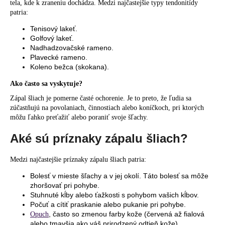
tela, kde k zraneniu dochádza. Medzi najčastejšie typy tendonitídy
patria:
Tenisový lakeť.
Golfový lakeť.
Nadhadzovačské rameno.
Plavecké rameno.
Koleno bežca (skokana).
Ako často sa vyskytuje?
Zápal šliach je pomerne časté ochorenie. Je to preto, že ľudia sa
zúčastňujú na povolaniach, činnostiach alebo koníčkoch, pri ktorých
môžu ľahko preťažiť alebo poraniť svoje šľachy.
Aké sú príznaky zápalu šliach?
Medzi najčastejšie príznaky zápalu šliach patria:
Bolesť v mieste šľachy a v jej okolí. Táto bolesť sa môže
zhoršovať pri pohybe.
Stuhnuté kĺby alebo ťažkosti s pohybom vašich kĺbov.
Počuť a cítiť praskanie alebo pukanie pri pohybe.
, často so zmenou farby kože (červená až fialová
Opuch
alebo tmavšia ako váš prirodzený odtieň kože).