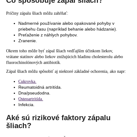
Čo spôsobuje zápal šliach?
Príčiny zápalu šliach môžu zahŕňať:
Nadmerné používanie alebo opakované pohyby v
priebehu času (napríklad behanie alebo hádzanie).
Preťaženie z náhlych pohybov.
Zranenie.
Okrem toho môže byť zápal šliach vedľajším účinkom liekov,
vrátane statínov alebo liekov znižujúcich hladinu cholesterolu alebo
fluorochinolónových antibiotík.
Zápal šliach môžu spôsobiť aj niektoré základné ochorenia, ako napr:
Cukrovka.
Reumatoidná artritída.
Dna/pseudodna.
Osteoartritída.
Infekcia.
Aké sú rizikové faktory zápalu
šliach?