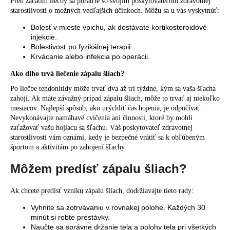
Pred začatím liečby sa poraďte so svojím poskytovateľom zdravotnej
starostlivosti o možných vedľajších účinkoch. Môžu sa u vás vyskytnúť:
Bolesť v mieste vpichu, ak dostávate kortikosteroidové
injekcie.
Bolestivosť po fyzikálnej terapii.
Krvácanie alebo infekcia po operácii.
Ako dlho trvá liečenie zápalu šliach?
Po liečbe tendonitídy môže trvať dva až tri týždne, kým sa vaša šľacha
zahojí. Ak máte závažný prípad zápalu šliach, môže to trvať aj niekoľko
mesiacov. Najlepší spôsob, ako urýchliť čas hojenia, je odpočívať.
Nevykonávajte namáhavé cvičenia ani činnosti, ktoré by mohli
zaťažovať vašu hojiacu sa šľachu. Váš poskytovateľ zdravotnej
starostlivosti vám oznámi, kedy je bezpečné vrátiť sa k obľúbeným
športom a aktivitám po zahojení šľachy.
Môžem predísť zápalu šliach?
Ak chcete predísť vzniku zápalu šliach, dodržiavajte tieto rady:
Vyhnite sa zotrvávaniu v rovnakej polohe. Každých 30
minút si robte prestávky.
Naučte sa správne držanie tela a polohy tela pri všetkých