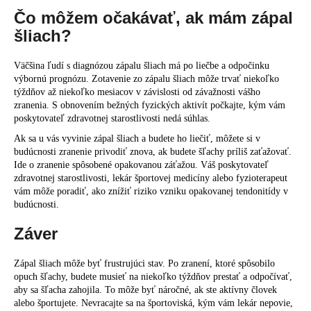
Čo môžem očakávať, ak mám zápal
šliach?
Väčšina ľudí s diagnózou zápalu šliach má po liečbe a odpočinku
výbornú prognózu. Zotavenie zo zápalu šliach môže trvať niekoľko
týždňov až niekoľko mesiacov v závislosti od závažnosti vášho
zranenia. S obnovením bežných fyzických aktivít počkajte, kým vám
poskytovateľ zdravotnej starostlivosti nedá súhlas.
Ak sa u vás vyvinie zápal šliach a budete ho liečiť, môžete si v
budúcnosti zranenie privodiť znova, ak budete šľachy príliš zaťažovať.
Ide o zranenie spôsobené opakovanou záťažou. Váš poskytovateľ
zdravotnej starostlivosti, lekár športovej medicíny alebo fyzioterapeut
vám môže poradiť, ako znížiť riziko vzniku opakovanej tendonitídy v
budúcnosti.
Záver
Zápal šliach môže byť frustrujúci stav. Po zranení, ktoré spôsobilo
opuch šľachy, budete musieť na niekoľko týždňov prestať a odpočívať,
aby sa šľacha zahojila. To môže byť náročné, ak ste aktívny človek
alebo športujete. Nevracajte sa na športoviská, kým vám lekár nepovie,