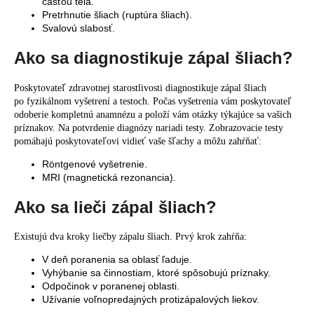
časťou tela.
Pretrhnutie šliach (ruptúra šliach).
Svalovú slabosť.
Ako sa diagnostikuje zápal šliach?
Poskytovateľ zdravotnej starostlivosti diagnostikuje zápal šliach
po fyzikálnom vyšetrení a testoch. Počas vyšetrenia vám poskytovateľ
odoberie kompletnú anamnézu a položí vám otázky týkajúce sa vašich
príznakov. Na potvrdenie diagnózy nariadi testy. Zobrazovacie testy
pomáhajú poskytovateľovi vidieť vaše šľachy a môžu zahŕňať:
Röntgenové vyšetrenie.
MRI (magnetická rezonancia).
Ako sa lieči zápal šliach?
Existujú dva kroky liečby zápalu šliach. Prvý krok zahŕňa:
V deň poranenia sa oblasť ľaduje.
Vyhýbanie sa činnostiam, ktoré spôsobujú príznaky.
Odpočinok v poranenej oblasti.
Užívanie voľnopredajných protizápalových liekov.