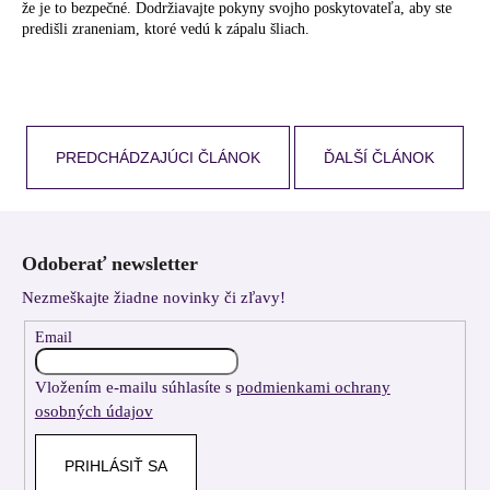
že je to bezpečné. Dodržiavajte pokyny svojho poskytovateľa, aby ste
predišli zraneniam, ktoré vedú k zápalu šliach.
PREDCHÁDZAJÚCI ČLÁNOK
ĎALŠÍ ČLÁNOK
Z
á
Odoberať newsletter
p
Nezmeškajte žiadne novinky či zľavy!
ä
t
Email
i
Vložením e-mailu súhlasíte s
podmienkami ochrany
e
osobných údajov
PRIHLÁSIŤ SA