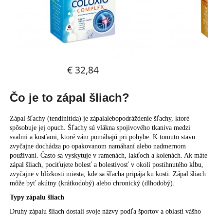
č
a
m
e
Čo je to zápal šliach?
Zápal šľachy (tendinitída) je zápalalebopodráždenie šľachy, ktoré
spôsobuje jej opuch. Šľachy sú vlákna spojivového tkaniva medzi
svalmi a kosťami, ktoré vám pomáhajú pri pohybe. K tomuto stavu
zvyčajne dochádza po opakovanom namáhaní alebo nadmernom
používaní. Často sa vyskytuje v ramenách, lakťoch a kolenách. Ak máte
zápal šliach, pociťujete bolesť a bolestivosť v okolí postihnutého kĺbu,
zvyčajne v blízkosti miesta, kde sa šľacha pripája ku kosti. Zápal šliach
môže byť akútny (krátkodobý) alebo chronický (dlhodobý).
Typy zápalu šliach
Druhy zápalu šliach dostali svoje názvy podľa športov a oblasti vášho