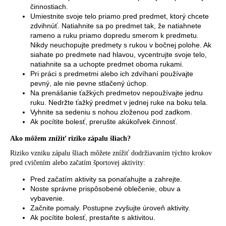
činnostiach.
Umiestnite svoje telo priamo pred predmet, ktorý chcete
zdvihnúť. Natiahnite sa po predmet tak, že natiahnete
rameno a ruku priamo dopredu smerom k predmetu.
Nikdy neuchopujte predmety s rukou v bočnej polohe. Ak
siahate po predmete nad hlavou, vycentrujte svoje telo,
natiahnite sa a uchopte predmet oboma rukami.
Pri práci s predmetmi alebo ich zdvíhaní používajte
pevný, ale nie pevne stlačený úchop.
Na prenášanie ťažkých predmetov nepoužívajte jednu
ruku. Nedržte ťažký predmet v jednej ruke na boku tela.
Vyhnite sa sedeniu s nohou zloženou pod zadkom.
Ak pocítite bolesť, prerušte akúkoľvek činnosť.
Ako môžem znížiť riziko zápalu šliach?
Riziko vzniku zápalu šliach môžete znížiť dodržiavaním týchto krokov
pred cvičením alebo začatím športovej aktivity:
Pred začatím aktivity sa ponaťahujte a zahrejte.
Noste správne prispôsobené oblečenie, obuv a
vybavenie.
Začnite pomaly. Postupne zvyšujte úroveň aktivity.
Ak pocítite bolesť, prestaňte s aktivitou.