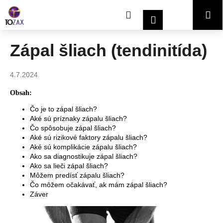
K
Prejsť
Hľadať
Nákupný
Me
na
o
Prihlásenie
obsah
Späť
Späť
š
í
košík
Zápal šliach (tendinitída)
Č
k
o
4.7.2024
p
o
Obsah:
t
Čo je to zápal šliach?
r
Aké sú príznaky zápalu šliach?
Čo spôsobuje zápal šliach?
e
Aké sú rizikové faktory zápalu šliach?
b
Aké sú komplikácie zápalu šliach?
u
Ako sa diagnostikuje zápal šliach?
Ako sa lieči zápal šliach?
j
Môžem predísť zápalu šliach?
e
Čo môžem očakávať, ak mám zápal šliach?
Záver
t
e
n