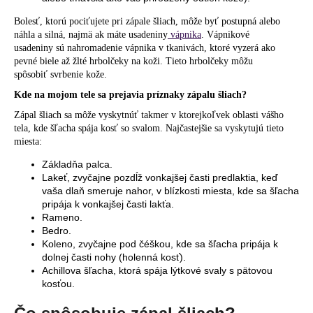
Bolesť, ktorú pociťujete pri zápale šliach, môže byť postupná alebo
náhla a silná, najmä ak máte usadeniny
vápnika
. Vápnikové
usadeniny sú nahromadenie vápnika v tkanivách, ktoré vyzerá ako
pevné biele až žlté hrbolčeky na koži. Tieto hrbolčeky môžu
spôsobiť svrbenie kože.
Kde na mojom tele sa prejavia príznaky zápalu šliach?
Zápal šliach sa môže vyskytnúť takmer v ktorejkoľvek oblasti vášho
tela, kde šľacha spája kosť so svalom. Najčastejšie sa vyskytujú tieto
miesta:
Základňa palca.
Lakeť, zvyčajne pozdĺž vonkajšej časti predlaktia, keď
vaša dlaň smeruje nahor, v blízkosti miesta, kde sa šľacha
pripája k vonkajšej časti lakťa.
Rameno.
Bedro.
Koleno, zvyčajne pod čéškou, kde sa šľacha pripája k
dolnej časti nohy (holenná kosť).
Achillova šľacha, ktorá spája lýtkové svaly s pätovou
kosťou.