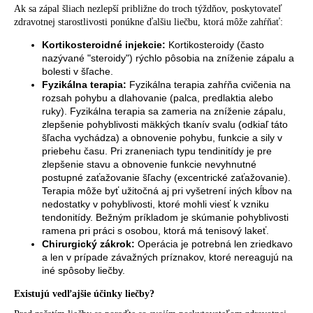
Ak sa zápal šliach nezlepší približne do troch týždňov, poskytovateľ
zdravotnej starostlivosti ponúkne ďalšiu liečbu, ktorá môže zahŕňať:
Kortikosteroidné injekcie:
Kortikosteroidy (často
nazývané "steroidy") rýchlo pôsobia na zníženie zápalu a
bolesti v šľache.
Fyzikálna terapia:
Fyzikálna terapia zahŕňa cvičenia na
rozsah pohybu a dlahovanie (palca, predlaktia alebo
ruky). Fyzikálna terapia sa zameria na zníženie zápalu,
zlepšenie pohyblivosti mäkkých tkanív svalu (odkiaľ táto
šľacha vychádza) a obnovenie pohybu, funkcie a sily v
priebehu času. Pri zraneniach typu tendinitídy je pre
zlepšenie stavu a obnovenie funkcie nevyhnutné
postupné zaťažovanie šľachy (excentrické zaťažovanie).
Terapia môže byť užitočná aj pri vyšetrení iných kĺbov na
nedostatky v pohyblivosti, ktoré mohli viesť k vzniku
tendonitídy. Bežným príkladom je skúmanie pohyblivosti
ramena pri práci s osobou, ktorá má tenisový lakeť.
Chirurgický zákrok:
Operácia je potrebná len zriedkavo
a len v prípade závažných príznakov, ktoré nereagujú na
iné spôsoby liečby.
Existujú vedľajšie účinky liečby?