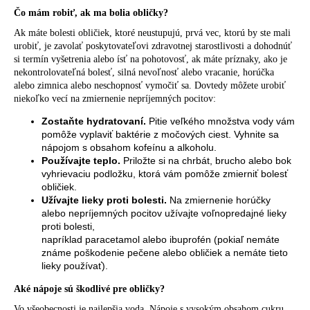
Čo mám robiť, ak ma bolia obličky?
Ak máte bolesti obličiek, ktoré neustupujú, prvá vec, ktorú by ste mali
urobiť, je zavolať poskytovateľovi zdravotnej starostlivosti a dohodnúť
si termín vyšetrenia alebo ísť na pohotovosť, ak máte príznaky, ako je
nekontrolovateľná bolesť, silná nevoľnosť alebo vracanie, horúčka
alebo zimnica alebo neschopnosť vymočiť sa. Dovtedy môžete urobiť
niekoľko vecí na zmiernenie nepríjemných pocitov:
Zostaňte hydratovaní.
Pitie veľkého množstva vody vám
pomôže vyplaviť baktérie z močových ciest. Vyhnite sa
nápojom s obsahom kofeínu a alkoholu.
Používajte teplo.
Priložte si na chrbát, brucho alebo bok
vyhrievaciu podložku, ktorá vám pomôže zmierniť bolesť
obličiek.
Užívajte
lieky proti bolesti
.
Na zmiernenie horúčky
alebo nepríjemných pocitov užívajte voľnopredajné lieky
proti bolesti,
napríklad paracetamol alebo ibuprofén (pokiaľ nemáte
známe poškodenie pečene alebo obličiek a nemáte tieto
lieky používať).
Aké nápoje sú škodlivé pre obličky?
Vo všeobecnosti je najlepšia voda. Nápoje s vysokým obsahom cukru