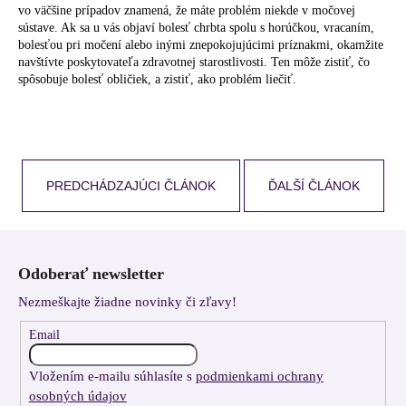
vo väčšine prípadov znamená, že máte problém niekde v močovej
sústave. Ak sa u vás objaví bolesť chrbta spolu s horúčkou, vracaním,
bolesťou pri močení alebo inými znepokojujúcimi príznakmi, okamžite
navštívte poskytovateľa zdravotnej starostlivosti. Ten môže zistiť, čo
spôsobuje bolesť obličiek, a zistiť, ako problém liečiť.
PREDCHÁDZAJÚCI ČLÁNOK
ĎALŠÍ ČLÁNOK
Z
á
Odoberať newsletter
p
Nezmeškajte žiadne novinky či zľavy!
ä
t
Email
i
Vložením e-mailu súhlasíte s
podmienkami ochrany
e
osobných údajov