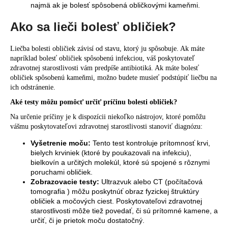
najmä ak je bolesť spôsobená obličkovými kameňmi.
Ako sa lieči bolesť obličiek?
Liečba bolesti obličiek závisí od stavu, ktorý ju spôsobuje. Ak máte
napríklad bolesť obličiek spôsobenú infekciou, váš poskytovateľ
zdravotnej starostlivosti vám predpíše antibiotiká. Ak máte bolesť
obličiek spôsobenú kameňmi, možno budete musieť podstúpiť liečbu na
ich odstránenie.
Aké testy môžu pomôcť určiť príčinu bolesti obličiek?
Na určenie príčiny je k dispozícii niekoľko nástrojov, ktoré pomôžu
vášmu poskytovateľovi zdravotnej starostlivosti stanoviť diagnózu:
Vyšetrenie moču
:
Tento test kontroluje prítomnosť krvi,
bielych krviniek (ktoré by poukazovali na infekciu),
bielkovín a určitých molekúl, ktoré sú spojené s rôznymi
poruchami obličiek.
Zobrazovacie testy:
Ultrazvuk alebo CT (počítačová
tomografia ) môžu poskytnúť obraz fyzickej štruktúry
obličiek a močových ciest. Poskytovateľovi zdravotnej
starostlivosti môže tiež povedať, či sú prítomné kamene, a
určiť, či je prietok moču dostatočný.