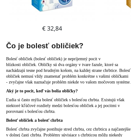
č
a
m
e
Čo je bolesť obličiek?
Bolesť obličiek (bolesť obličiek) je nepríjemný pocit v
blízkosti obličiek. Obličky sú dva orgány v tvare fazule, ktoré sa
nachádzajú tesne pod hrudným košom, na každej strane chrbtice. Bolesť
obličiek nemusí vždy znamenať problém konkrétne s vašimi obličkami
- zvyčajne však naznačuje problém niekde vo vašom močovom systéme.
Aký je to pocit, keď vás bolia obličky?
Ľudia si často mýlia bolesť obličiek s bolesťou chrbta. Existujú však
niektoré kľúčové rozdiely medzi bolesťou obličiek a jej pocitmi v
porovnaní s bolesťou chrbta.
Bolesť obličiek a bolesť chrbta
Bolesť chrbta zvyčajne postihuje stred chrbta, cez chrbticu a najčastejšie
v dolnej časti chrbta. Problémy súvisiace s chrbticou môžu niekedy