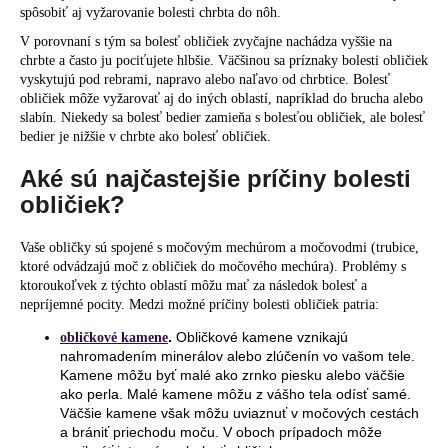
spôsobiť aj vyžarovanie bolesti chrbta do nôh.
V porovnaní s tým sa bolesť obličiek zvyčajne nachádza vyššie na
chrbte a často ju pociťujete hlbšie. Väčšinou sa príznaky bolesti obličiek
vyskytujú pod rebrami, napravo alebo naľavo od chrbtice. Bolesť
obličiek môže vyžarovať aj do iných oblastí, napríklad do brucha alebo
slabín. Niekedy sa bolesť bedier zamieňa s bolesťou obličiek, ale bolesť
bedier je nižšie v chrbte ako bolesť obličiek.
Aké sú najčastejšie príčiny bolesti
obličiek?
Vaše obličky sú spojené s močovým mechúrom a močovodmi (trubice,
ktoré odvádzajú moč z obličiek do močového mechúra). Problémy s
ktoroukoľvek z týchto oblastí môžu mať za následok bolesť a
nepríjemné pocity. Medzi možné príčiny bolesti obličiek patria:
.
Obličkové kamene vznikajú
obličkové kamene
nahromadením minerálov alebo zlúčenín vo vašom tele.
Kamene môžu byť malé ako zrnko piesku alebo väčšie
ako perla. Malé kamene môžu z vášho tela odísť samé.
Väčšie kamene však môžu uviaznuť v močových cestách
a brániť priechodu moču. V oboch prípadoch môže