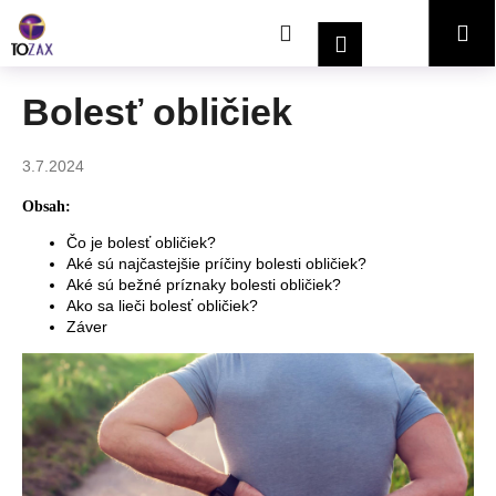
K
Prejsť
Hľadať
Nákupný
Me
na
o
Prihlásenie
obsah
Späť
Späť
š
í
košík
Bolesť obličiek
Č
k
o
3.7.2024
p
o
Obsah:
t
Čo je bolesť obličiek?
r
Aké sú najčastejšie príčiny bolesti obličiek?
Aké sú bežné príznaky bolesti obličiek?
e
Ako sa lieči bolesť obličiek?
b
Záver
u
j
e
t
e
n