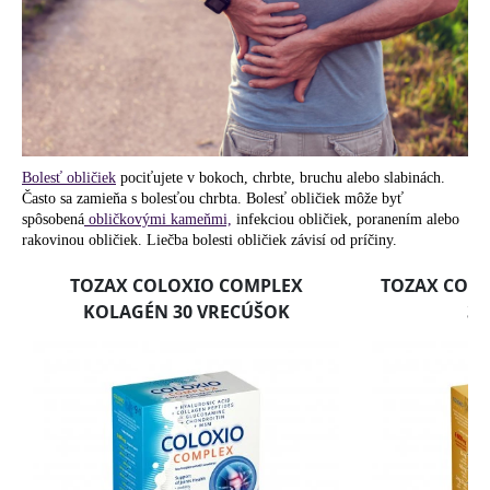
á
j
s
ť
?
Bolesť obličiek
pociťujete v bokoch, chrbte, bruchu alebo slabinách.
Často sa zamieňa s bolesťou chrbta. Bolesť obličiek môže byť
spôsobená
obličkovými kameňmi,
infekciou obličiek, poranením alebo
rakovinou obličiek. Liečba bolesti obličiek závisí od príčiny.
HĽADAŤ
O
d
p
o
r
ú