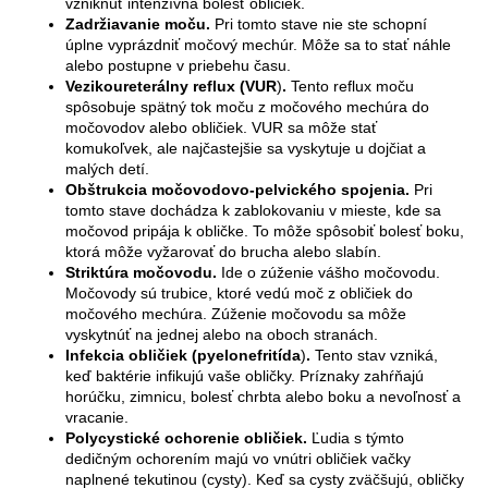
vzniknúť intenzívna bolesť obličiek.
Zadržiavanie moču
.
Pri tomto stave nie ste schopní
úplne vyprázdniť močový mechúr. Môže sa to stať náhle
alebo postupne v priebehu času.
Vezikoureterálny reflux (VUR
)
.
Tento reflux moču
spôsobuje spätný tok moču z močového mechúra do
močovodov alebo obličiek. VUR sa môže stať
komukoľvek, ale najčastejšie sa vyskytuje u dojčiat a
malých detí.
Obštrukcia močovodovo-pelvického spojenia
.
Pri
tomto stave dochádza k zablokovaniu v mieste, kde sa
močovod pripája k obličke. To môže spôsobiť bolesť boku,
ktorá môže vyžarovať do brucha alebo slabín.
Striktúra močovodu.
Ide o zúženie vášho močovodu.
Močovody sú trubice, ktoré vedú moč z obličiek do
močového mechúra. Zúženie močovodu sa môže
vyskytnúť na jednej alebo na oboch stranách.
Infekcia obličiek (pyelonefritída
)
.
Tento stav vzniká,
keď baktérie infikujú vaše obličky. Príznaky zahŕňajú
horúčku, zimnicu, bolesť chrbta alebo boku a nevoľnosť a
vracanie.
Polycystické ochorenie obličiek
.
Ľudia s týmto
dedičným ochorením majú vo vnútri obličiek vačky
naplnené tekutinou (cysty). Keď sa cysty zväčšujú, obličky