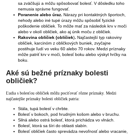
sa zväčšujú a môžu spôsobovať bolesť. V dôsledku toho
nemusia správne fungovať.
Poranenie alebo úraz.
Nárazy pri kontaktných športoch,
nehody alebo iné tupé úrazy môžu spôsobiť fyzické
poškodenie obličiek. To môže mať za následok krv v moči
alebo v okolí obličiek, ako aj únik moču z obličiek.
Rakovina obličiek (obličiek
)
.
Najčastejší typ rakoviny
obličiek, karcinóm z obličkových buniek, zvyčajne
postihuje ľudí vo veku 60 alebo 70 rokov. Medzi príznaky
môže patriť krv v moči, bolesť boku alebo výskyt hrčky na
boku.
Aké sú bežné príznaky bolesti
obličiek?
Ľudia s bolesťou obličiek môžu pociťovať rôzne príznaky. Medzi
najčastejšie príznaky bolesti obličiek patria:
Stála, tupá bolesť v chrbte.
Bolesť v bokoch, pod hrudným košom alebo v bruchu.
Silná alebo ostrá bolesť, ktorá prichádza vo vlnách.
Bolesť, ktorá sa šíri do oblasti slabín.
Bolesť obličiek často sprevádza nevoľnosť alebo vracanie,