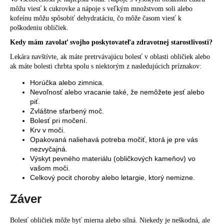
môžu viesť k cukrovke a nápoje s veľkým množstvom soli alebo
kofeínu môžu spôsobiť dehydratáciu, čo môže časom viesť k
poškodeniu obličiek.
Kedy mám zavolať svojho poskytovateľa zdravotnej starostlivosti?
Lekára navštívte, ak máte pretrvávajúcu bolesť v oblasti obličiek alebo
ak máte bolesti chrbta spolu s niektorým z nasledujúcich príznakov:
Horúčka alebo zimnica.
Nevoľnosť alebo vracanie také, že nemôžete jesť alebo
piť.
Zvláštne sfarbený moč.
Bolesť pri močení.
Krv v moči.
Opakovaná naliehavá potreba močiť, ktorá je pre vás
nezvyčajná.
Výskyt pevného materiálu (obličkových kameňov) vo
vašom moči.
Celkový pocit choroby alebo letargie, ktorý nemizne.
Záver
Bolesť obličiek môže byť mierna alebo silná. Niekedy je neškodná, ale