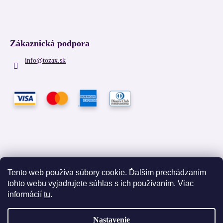
Zákaznická podpora
info
@
tozax.sk
Tento web používa súbory cookie. Ďalším prechádzaním
tohto webu vyjadrujete súhlas s ich používaním. Viac
Facebook
informácií
tu
.
Nastavenie