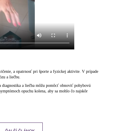
enie, a opatrnosť pri športe a fyzickej aktivite. V prípade
ózu a liečbu.
a diagnostika a liečba môžu pomôcť obnoviť pohybovú
a symptómoch opuchu kolena, aby sa mohlo čo najskôr
ĎALŠÍ ČLÁNOK