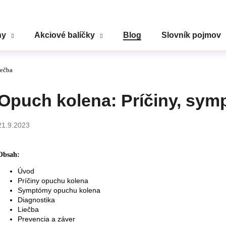
ny
Akciové balíčky
Blog
Slovník pojmov
Čo potrebujete nájsť?
iečba
HĽADAŤ
Opuch kolena: Príčiny, sym
21.9.2023
Odporúčame
Obsah:
Úvod
Príčiny opuchu kolena
Symptómy opuchu kolena
Diagnostika
Liečba
Prevencia a záver