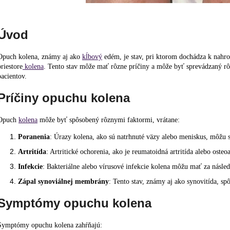
Úvod
Opuch kolena, známy aj ako
kĺbový
edém, je stav, pri ktorom dochádza k nah
priestore
kolena
. Tento stav môže mať rôzne príčiny a môže byť sprevádzaný 
pacientov.
Príčiny opuchu kolena
Opuch
kolena
môže byť spôsobený rôznymi faktormi, vrátane:
Poranenia
: Úrazy kolena, ako sú natrhnuté väzy alebo meniskus, môžu 
Artritída
: Artritické ochorenia, ako je reumatoidná artritída alebo osteo
Infekcie
: Bakteriálne alebo vírusové infekcie kolena môžu mať za násle
Zápal synoviálnej membrány
: Tento stav, známy aj ako synovitída, 
Symptómy opuchu kolena
Symptómy opuchu kolena zahŕňajú: