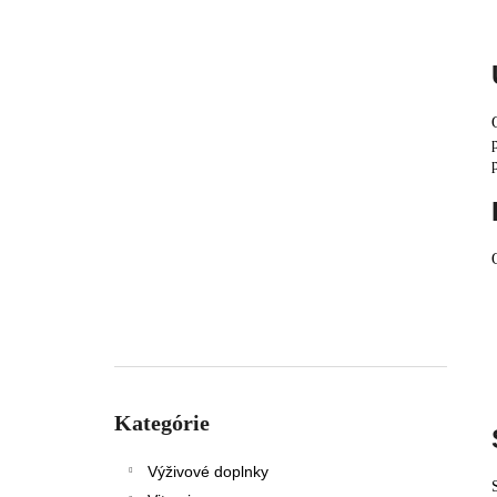
Preskočiť
kategórie
Kategórie
Výživové doplnky