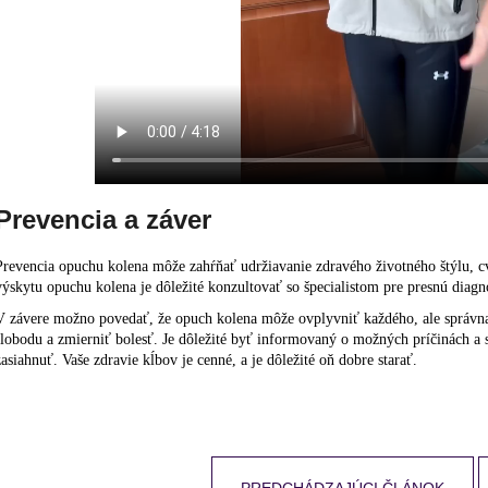
Prevencia a záver
Prevencia opuchu kolena môže zahŕňať udržiavanie zdravého životného štýlu, cvič
výskytu opuchu kolena je dôležité konzultovať so špecialistom pre presnú diagn
V závere možno povedať, že opuch kolena môže ovplyvniť každého, ale správn
slobodu a zmierniť bolesť. Je dôležité byť informovaný o možných príčinách 
zasiahnuť. Vaše zdravie kĺbov je cenné, a je dôležité oň dobre starať.
PREDCHÁDZAJÚCI ČLÁNOK