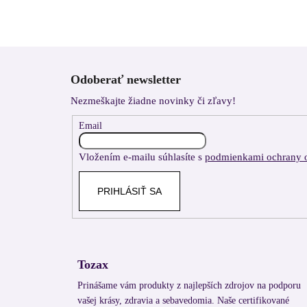
Z
á
Odoberať newsletter
p
Nezmeškajte žiadne novinky či zľavy!
ä
t
Email
i
Vložením e-mailu súhlasíte s
podmienkami ochrany 
e
PRIHLÁSIŤ SA
Tozax
Prinášame vám produkty z najlepších zdrojov na podporu
vašej krásy, zdravia a sebavedomia. Naše certifikované