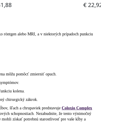
ko röntgen alebo MRI, a v niektorých prípadoch punkciu
lena môžu pomôcť zmierniť opuch.
 symptómov.
funkciu kolena.
ný chirurgický zákrok.
bov, šľach a chrupaviek predstavuje
Coloxio Complex
bových schopnostiach. Nezabudnite, že tento výnimočný
e mohli získať potrebnú starostlivosť pre vaše kĺby a