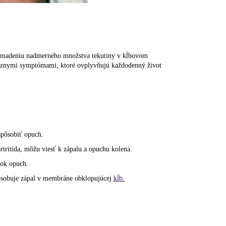
romadeniu nadmerného množstva tekutiny v kĺbovom
rôznymi symptómami, ktoré ovplyvňujú každodenný život
spôsobiť opuch.
artritída, môžu viesť k zápalu a opuchu kolena.
dok opuch.
spôsobuje zápal v membráne obklopujúcej
kĺb.