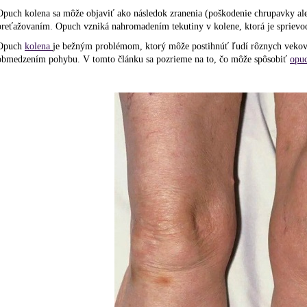
Opuch kolena sa môže objaviť ako následok zranenia (poškodenie chrupavky al
preťažovaním. Opuch
vzniká nahromadením tekutiny v kolene, ktorá je spriev
Opuch
kolena
je bežným problémom, ktorý môže postihnúť ľudí rôznych vekový
obmedzením pohybu. V tomto článku sa pozrieme na to, čo môže spôsobiť
opuc