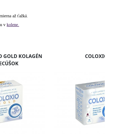
mierna až ťažká.
bu v
kolene.