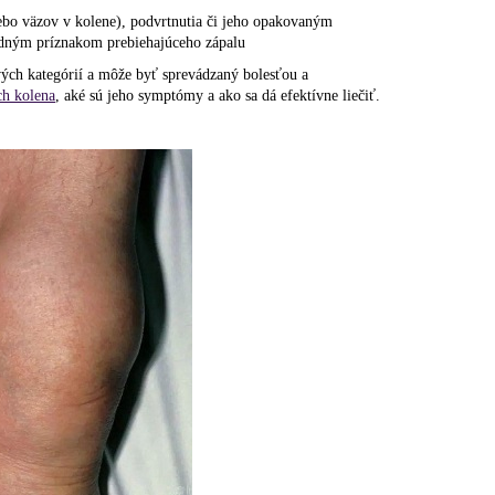
ebo väzov v kolene), podvrtnutia či jeho opakovaným
odným príznakom prebiehajúceho zápalu
ch kategórií a môže byť sprevádzaný bolesťou a
h kolena
, aké sú jeho symptómy a ako sa dá efektívne liečiť.