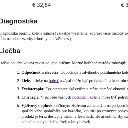
Diagnostika
Diagnostika opuchu kolena zahŕňa fyzikálne vyšetrenie, zobrazovacie metódy a
kĺbu na odber vzorky tekutiny na ďalšie testy.
Liečba
Liečba opuchu kolena závisí od jeho príčiny. Možné liečebné metódy zahŕňajú:
Odpočinok a elevácia
: Odpočinok a zdvihnutie postihnutého ko
Lieky
: Lieky na
bolesť
a zápal môžu byť predpísané na kontrolu
Fyzioterapia
: Fyzioterapeutické cvičenia môžu pomôcť obnoviť 
Chirurgia
: V prípade vážnych
poškodení kolena
môže byť potreb
Výživový doplnok
s účinným zložením zameraným na podporu kĺ
spoľahlivého spoločníka pre každého, kto túži po zdravých pohy
produkt je teraz dostupný nielen v lekárňach, ale aj
online
, aby st
pohodlie pohybu kdekoľvek a kedykoľvek.