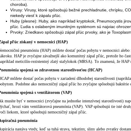
choroba).
Vírusy: Vírusy, ktoré spôsobujú bežné prechladnutie, chrípku, C
niekedy viesť k zápalu pľúc.
Huby (plesne): Huby, ako napríklad kryptokok, Pneumocystis jirove
pľúc. Ľudia s oslabeným imunitným systémom sú najviac ohroz
Prvoky: Zriedkavo spôsobujú zápal pľúc prvoky, ako je Toxoplas
Zápal pľúc získaný v nemocnici (HAP)
Nemocničnú pneumóniu (HAP) môžete dostať počas pobytu v nemocnici alebo z
zákroku. HAP je zvyčajne závažnejší ako komunitný zápal pľúc, pretože ho často
napríklad meticilín-rezistentný zlatý stafylokok (MRSA). To znamená, že HAP mô
Pneumónia spojená so zdravotnou starostlivosťou (HCAP)
HCAP môžete dostať počas pobytu v zariadení dlhodobej starostlivosti (naprí
pobytom. Podobne ako nemocničný zápal pľúc ho zvyčajne spôsobujú baktérie o
Pneumónia spojená s ventilátorom (VAP)
Ak musíte byť v nemocnici (zvyčajne na jednotke intenzívnej starostlivosti) na
dýchať, hrozí vám ventilátorová pneumónia (VAP). VAP spôsobujú tie isté druh
voči liekom, ktoré spôsobujú nemocničný zápal pľúc.
Aspiračná pneumónia
Aspirácia nastáva vtedy, keď sa tuhá strava, tekutiny, sliny alebo zvratky dosta