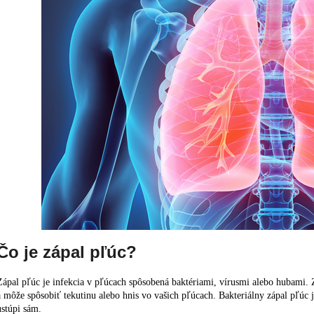
Čo je zápal pľúc?
Zápal pľúc je infekcia v pľúcach spôsobená baktériami, vírusmi alebo hubami.
a môže spôsobiť tekutinu alebo hnis vo vašich pľúcach. Bakteriálny zápal pľúc j
ustúpi sám.