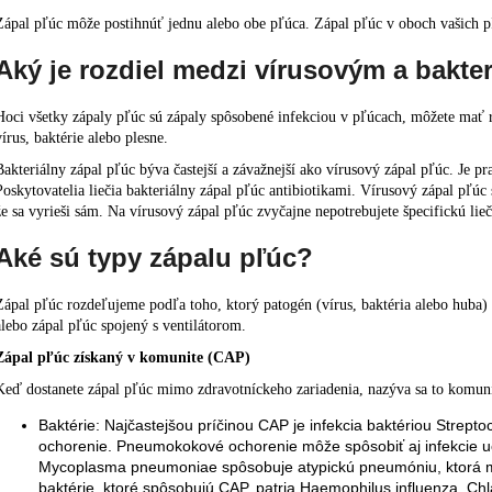
Zápal pľúc môže postihnúť jednu alebo obe pľúca. Zápal pľúc v oboch vašich pľ
Aký je rozdiel medzi vírusovým a bakt
Hoci všetky zápaly pľúc sú zápaly spôsobené infekciou v pľúcach, môžete mať rô
vírus, baktérie alebo plesne.
Bakteriálny zápal pľúc býva častejší a závažnejší ako vírusový zápal pľúc. Je p
Poskytovatelia liečia bakteriálny zápal pľúc antibiotikami. Vírusový zápal pľú
že sa vyrieši sám. Na vírusový zápal pľúc zvyčajne nepotrebujete špecifickú lie
Aké sú typy zápalu pľúc?
Zápal pľúc rozdeľujeme podľa toho, ktorý patogén (vírus, baktéria alebo huba)
alebo zápal pľúc spojený s ventilátorom.
Zápal pľúc získaný v komunite (CAP)
Keď dostanete zápal pľúc mimo zdravotníckeho zariadenia, nazýva sa to komunit
Baktérie: Najčastejšou príčinou CAP je infekcia baktériou Str
ochorenie. Pneumokokové ochorenie môže spôsobiť aj infekcie uch
Mycoplasma pneumoniae spôsobuje atypickú pneumóniu, ktorá má
baktérie, ktoré spôsobujú CAP, patria Haemophilus influenza, C