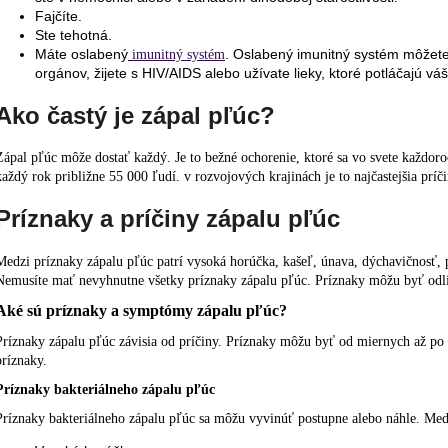
Fajčíte.
Ste tehotná.
Máte oslabený
. Oslabený imunitný systém môžete 
imunitný systém
orgánov, žijete s HIV/AIDS alebo užívate lieky, ktoré potláčajú vá
Ako častý je zápal pľúc?
Zápal pľúc môže dostať každý. Je to bežné ochorenie, ktoré sa vo svete každor
každý rok približne 55 000 ľudí. v rozvojových krajinách je to najčastejšia príč
Príznaky a príčiny zápalu pľúc
Medzi príznaky zápalu pľúc patrí vysoká horúčka, kašeľ, únava, dýchavičnosť, p
Nemusíte mať nevyhnutne všetky príznaky zápalu pľúc. Príznaky môžu byť odliš
Aké sú príznaky a symptómy zápalu pľúc?
Príznaky zápalu pľúc závisia od príčiny. Príznaky môžu byť od miernych až po 
príznaky.
Príznaky bakteriálneho zápalu pľúc
Príznaky bakteriálneho zápalu pľúc sa môžu vyvinúť postupne alebo náhle. Med