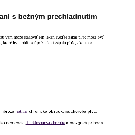
naní s bežným prechladnutím
nózu vám môže stanoviť len lekár. Keďže zápal pľúc môže byť
h, ktoré by mohli byť príznakmi zápalu pľúc, ako napr:
 fibróza,
, chronická obštrukčná choroba pľúc,
astma
 ako demencia,
a mozgová príhoda
Parkinsonova choroba