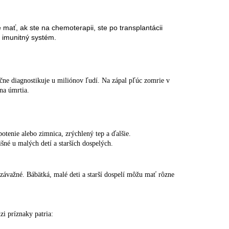
mať, ak ste na chemoterapii, ste po transplantácii
š imunitný systém.
očne diagnostikuje u miliónov ľudí. Na zápal pľúc zomrie v
ina úmrtia.
otenie alebo zimnica, zrýchlený tep a ďalšie.
né u malých detí a starších dospelých.
závažné. Bábätká, malé deti a starší dospelí môžu mať rôzne
zi príznaky patria: