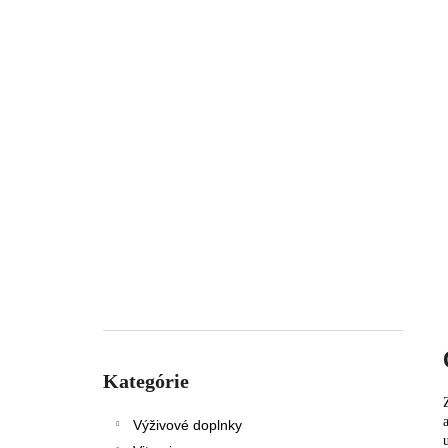
Preskočiť
kategórie
Kategórie
Výživové doplnky