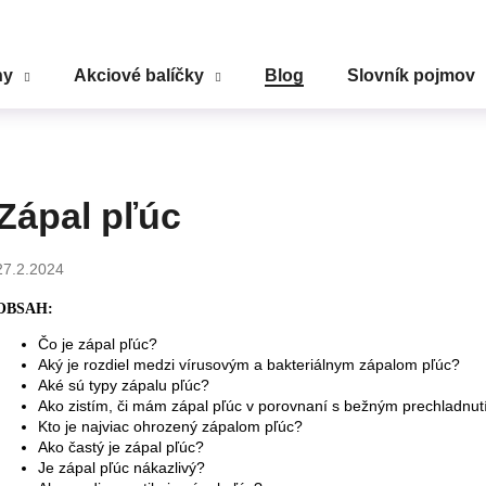
ny
Akciové balíčky
Blog
Slovník pojmov
Čo potrebujete nájsť?
HĽADAŤ
Zápal pľúc
27.2.2024
Odporúčame
OBSAH:
Čo je zápal pľúc?
Aký je rozdiel medzi vírusovým a bakteriálnym zápalom pľúc?
Aké sú typy zápalu pľúc?
Ako zistím, či mám zápal pľúc v porovnaní s bežným prechladnu
Kto je najviac ohrozený zápalom pľúc?
Ako častý je zápal pľúc?
Je zápal pľúc nákazlivý?