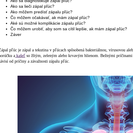
Ako sa diagnostikuje zápal pľúc?
Ako sa lieči zápal pľúc?
Ako môžem predísť zápalu pľúc?
Čo môžem očakávať, ak mám zápal pľúc?
Aké sú možné komplikácie zápalu pľúc?
Čo môžem urobiť, aby som sa cítil lepšie, ak mám zápal pľúc?
Záver
Zápal pľúc je zápal a tekutina v pľúcach spôsobená bakteriálnou, vírusovou al
horúčku a
kašeľ
so žltým, zeleným alebo krvavým hlienom. Bežnými príčinami
závisí od príčiny a závažnosti zápalu pľúc.