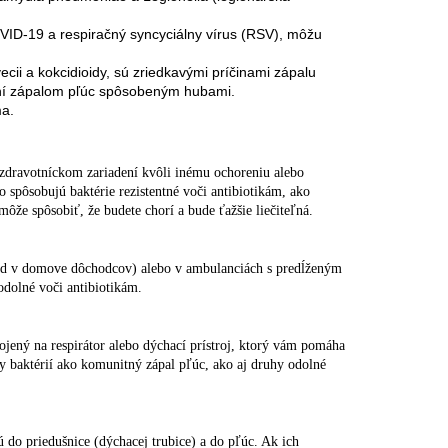
OVID-19 a respiračný syncyciálny vírus (RSV), môžu
cii a kokcidioidy, sú zriedkavými príčinami zápalu
ení zápalom pľúc spôsobeným hubami.
ma.
dravotníckom zariadení kvôli inému ochoreniu alebo
 spôsobujú baktérie rezistentné voči antibiotikám, ako
že spôsobiť, že budete chorí a bude ťažšie liečiteľná.
klad v domove dôchodcov) alebo v ambulanciách s predĺženým
dolné voči antibiotikám.
pojený na respirátor alebo dýchací prístroj, ktorý vám pomáha
y baktérií ako komunitný zápal pľúc, ako aj druhy odolné
nú do priedušnice (dýchacej trubice) a do pľúc. Ak ich