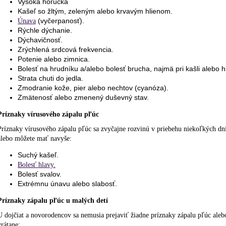
Vysoká horúčka
Kašeľ so žltým, zeleným alebo krvavým hlienom.
(vyčerpanosť).
Únava
Rýchle dýchanie.
Dýchavičnosť.
Zrýchlená srdcová frekvencia.
Potenie alebo zimnica.
Bolesť na hrudníku a/alebo bolesť brucha, najmä pri kašli alebo 
Strata chuti do jedla.
Zmodranie kože, pier alebo nechtov (cyanóza).
Zmätenosť alebo zmenený duševný stav.
Príznaky vírusového zápalu pľúc
Príznaky vírusového zápalu pľúc sa zvyčajne rozvinú v priebehu niekoľkých d
alebo môžete mať navyše:
Suchý kašeľ.
Bolesť hlavy.
Bolesť svalov.
Extrémnu únavu alebo slabosť.
Príznaky zápalu pľúc u malých detí
U dojčiat a novorodencov sa nemusia prejaviť žiadne príznaky zápalu pľúc aleb
vrátane: