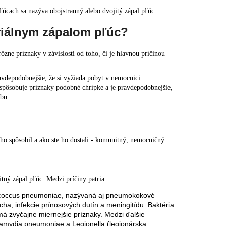
úcach sa nazýva obojstranný alebo dvojitý zápal pľúc.
eriálnym zápalom pľúc?
zne príznaky v závislosti od toho, či je hlavnou príčinou
ravdepodobnejšie, že si vyžiada pobyt v nemocnici.
c spôsobuje príznaky podobné chrípke a je pravdepodobnejšie,
čbu.
 ho spôsobil a ako ste ho dostali - komunitný, nemocničný
ný zápal pľúc. Medzi príčiny patria:
eptococcus pneumoniae, nazývaná aj pneumokokové
a, infekcie prínosových dutín a meningitídu. Baktéria
 zvyčajne miernejšie príznaky. Medzi ďalšie
hlamydia pneumoniae a Legionella (legionárska