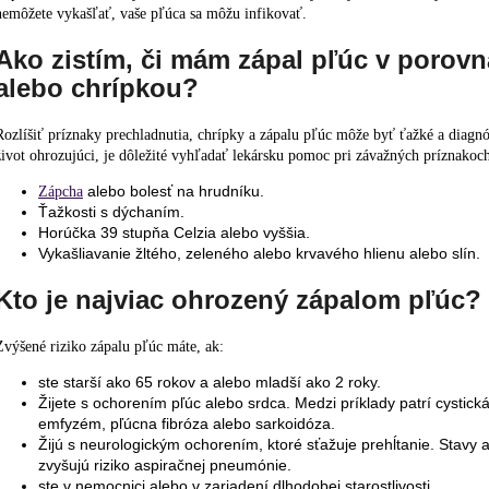
nemôžete vykašľať, vaše pľúca sa môžu infikovať.
Ako zistím, či mám zápal pľúc v porov
alebo chrípkou?
Rozlíšiť príznaky prechladnutia, chrípky a zápalu pľúc môže byť ťažké a diag
život ohrozujúci, je dôležité vyhľadať lekársku pomoc pri závažných príznakoc
alebo bolesť na hrudníku.
Zápcha
Ťažkosti s dýchaním.
Horúčka 39 stupňa Celzia alebo vyššia.
Vykašliavanie žltého, zeleného alebo krvavého hlienu alebo slín.
Kto je najviac ohrozený zápalom pľúc?
Zvýšené riziko zápalu pľúc máte, ak:
ste starší ako 65 rokov a alebo mladší ako 2 roky.
Žijete s ochorením pľúc alebo srdca. Medzi príklady patrí cystická
emfyzém, pľúcna fibróza alebo sarkoidóza.
Žijú s neurologickým ochorením, ktoré sťažuje prehĺtanie. Stavy
zvyšujú riziko aspiračnej pneumónie.
ste v nemocnici alebo v zariadení dlhodobej starostlivosti.