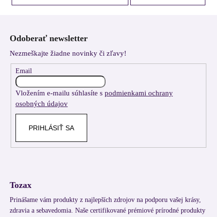
Z
á
Odoberať newsletter
p
Nezmeškajte žiadne novinky či zľavy!
ä
t
Email
i
Vložením e-mailu súhlasíte s
podmienkami ochrany
e
osobných údajov
PRIHLÁSIŤ SA
Tozax
Prinášame vám produkty z najlepších zdrojov na podporu vašej krásy,
zdravia a sebavedomia. Naše certifikované prémiové prírodné produkty