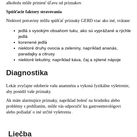
alkoholu môže priniesť úľavu od príznakov.
Spúšťacie faktory stravovania
Niektoré potraviny môžu spúšťať príznaky GERD viac ako iné, vrátane:
jedlá s vysokým obsahom tuku, ako sú vyprážané a rýchle
jedlá
korenené jedlá
niektoré druhy ovocia a zeleniny, napríklad ananás,
paradajky a citrusy
niektoré tekutiny, napríklad káva, čaj a sýtené nápoje
Diagnostika
Lekár zvyčajne odoberie vašu anamnézu a vykoná fyzikálne vyšetrenie,
aby posúdil vaše príznaky.
Ak máte alarmujúce príznaky, napríklad bolesť na hrudníku alebo
problémy s prehĺtaním, môže vás odporučiť ku gastroenterológovi
alebo požiadať o iné určité vyšetrenia .
Liečba