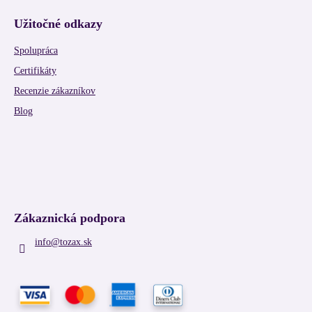
Užitočné odkazy
Spolupráca
Certifikáty
Recenzie zákazníkov
Blog
Zákaznická podpora
info
@
tozax.sk