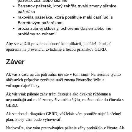
pažerák zúži alebo stiahne
Barrettov pažerák, ktorý zahŕňa trvalé zmeny sliznice
pažeráka
rakovina pažeráka, ktorá postihuje malú časť ľudí s
Barrettovým pažerákom
erózia zubnej skloviny, ochorenie ďasien alebo iné
problémy so zubami
Aby ste znížili pravdepodobnosť komplikácií, je dôležité prijať
opatrenia na prevenciu, zvládanie a liečbu príznakov GERD.
Záver
Ak vás z času na čas páli žáha, nie ste v tom sami. Na riešenie týchto
občasných prípadov zvyčajne stačí zmena životného štýlu a
voľnopredajné lieky.
Ak vás však pálenie záhy trápi častejšie ako dvakrát týždenne a
nepomáhajú ani malé zmeny životného štýlu, možno máte do činenia s
GERD.
Ak ste dostali diagnózu GERD, váš lekár vám pomôže nájsť liečebný
plán, ktorý vám bude vyhovovať.
Nedovoľte, aby vám pretrvávajúce pálenie záhy prekážalo v živote. Ak