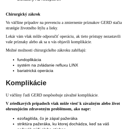
Chirurgický zákrok
Vo väčšine prípadov na prevenciu a zmiernenie príznakov GERD stačia
stratégie životného štýlu a lieky.
Lekár vám však môže odporučiť operáciu, ak tieto prístupy nezastavili
vaše príznaky alebo ak sa u vás objavili komplikácie.
Možné možnosti chirurgického zákroku zahŕňajú:
fundoplikácia
systém na zvládanie refluxu LINX
bariatrická operácia
Komplikácie
U väčšiny ľudí GERD nespôsobuje závažné komplikácie.
V zriedkavých prípadoch však môže viesť k závažným alebo život
ohrozujúcim zdravotným problémom, ako napr:
ezofagitída, čo je zápal pažeráka
striktúra pažeráka, ku ktorej dochádza, keď sa váš