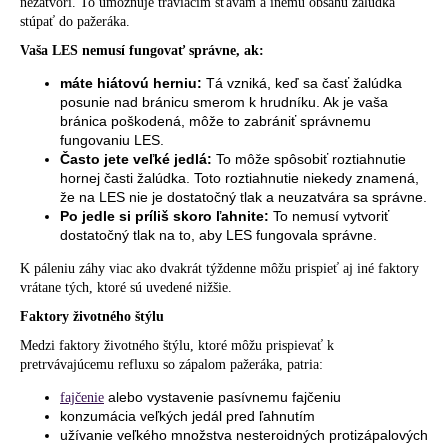
nezatvorí. To umožňuje tráviacim šťavám a inému obsahu žalúdka
stúpať do pažeráka.
Vaša LES nemusí fungovať správne, ak:
máte hiátovú herniu:
Tá vzniká, keď sa časť žalúdka
posunie nad bránicu smerom k hrudníku. Ak je vaša
bránica poškodená, môže to zabrániť správnemu
fungovaniu LES.
Často jete veľké jedlá:
To môže spôsobiť roztiahnutie
hornej časti žalúdka. Toto roztiahnutie niekedy znamená,
že na LES nie je dostatočný tlak a neuzatvára sa správne.
Po jedle si príliš skoro ľahnite:
To nemusí vytvoriť
dostatočný tlak na to, aby LES fungovala správne.
K páleniu záhy viac ako dvakrát týždenne môžu prispieť aj iné faktory
vrátane tých, ktoré sú uvedené nižšie.
Faktory životného štýlu
Medzi faktory životného štýlu, ktoré môžu prispievať k
pretrvávajúcemu refluxu so zápalom pažeráka, patria:
alebo vystavenie pasívnemu fajčeniu
fajčenie
konzumácia veľkých jedál pred ľahnutím
užívanie veľkého množstva nesteroidných protizápalových