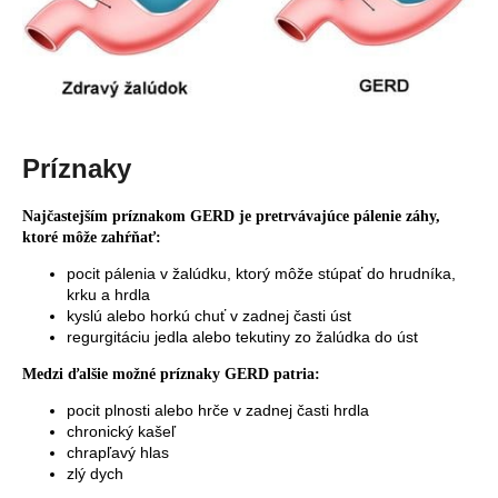
č
a
m
e
Príznaky
Najčastejším príznakom GERD je pretrvávajúce pálenie záhy,
ktoré môže zahŕňať:
pocit pálenia v žalúdku, ktorý môže stúpať do hrudníka,
krku a hrdla
kyslú alebo horkú chuť v zadnej časti úst
regurgitáciu jedla alebo tekutiny zo žalúdka do úst
Medzi ďalšie možné príznaky GERD patria:
pocit plnosti alebo hrče v zadnej časti hrdla
chronický kašeľ
chrapľavý hlas
zlý dych