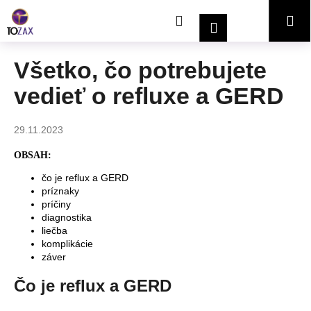
K
Prejsť
Hľadať
Nákupný
Me
na
o
Prihlásenie
obsah
Späť
Späť
š
í
košík
Všetko, čo potrebujete
Č
k
vedieť o refluxe a GERD
o
p
o
29.11.2023
t
OBSAH:
r
čo je reflux a GERD
e
príznaky
b
príčiny
u
diagnostika
liečba
j
komplikácie
e
záver
t
Čo je reflux a GERD
e
n