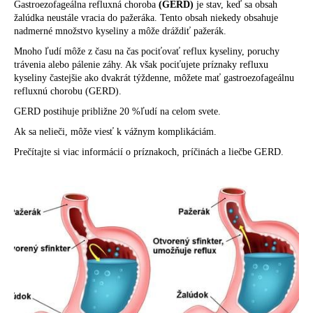
Gastroezofageálna refluxná choroba
(GERD)
je stav, keď sa obsah
á
žalúdka neustále vracia do pažeráka. Tento obsah niekedy obsahuje
nadmerné množstvo kyseliny a môže dráždiť pažerák.
j
s
Mnoho ľudí môže z času na čas pociťovať reflux kyseliny, poruchy
trávenia alebo pálenie záhy. Ak však pociťujete príznaky refluxu
ť
kyseliny častejšie ako dvakrát týždenne, môžete mať gastroezofageálnu
?
refluxnú chorobu (GERD).
GERD postihuje približne 20 %ľudí na celom svete.
Ak sa nelieči, môže viesť k vážnym komplikáciám.
Prečítajte si viac informácií o príznakoch, príčinách a liečbe GERD.
HĽADAŤ
O
d
p
o
r
ú