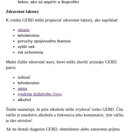
liekov, ako sú aspirín a ibuprofén
Zdravotné faktory
K vzniku GERD môžu prispievať zdravotné faktory, ako napríklad:
obezita
tehotenstvo
poruchy spojivového tkaniva
vyšší vek
iné ochorenia
Medzi ďalšie zdravotné stavy, ktoré môžu zhoršiť príznaky GERD,
patria:
úzkosť
tehotenstvo
astma
syndróm dráždivého čreva
alkohol
Štúdie naznačujú, že pitie alkoholu môže zvyšovať riziko GERD. Čím
väčšie je množstvo alkoholu a frekvencia jeho konzumácie, tým väčšia
je táto súvislosť.
Ak ste dostali diagnózu GERD, obmedzenie alebo zastavenie príjmu