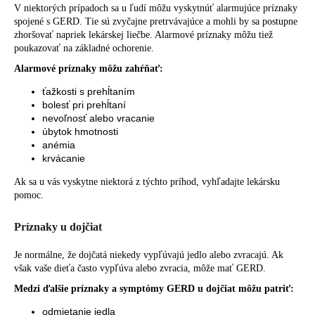
V niektorých prípadoch sa u ľudí môžu vyskytnúť alarmujúce príznaky
spojené s GERD. Tie sú zvyčajne pretrvávajúce a mohli by sa postupne
zhoršovať napriek lekárskej liečbe. Alarmové príznaky môžu tiež
poukazovať na základné ochorenie.
Alarmové príznaky môžu zahŕňať:
ťažkosti s prehĺtaním
bolesť pri prehĺtaní
nevoľnosť alebo vracanie
úbytok hmotnosti
anémia
krvácanie
Ak sa u vás vyskytne niektorá z týchto príhod, vyhľadajte lekársku
pomoc.
Príznaky u dojčiat
Je normálne, že dojčatá niekedy vypľúvajú jedlo alebo zvracajú. Ak
však vaše dieťa často vypľúva alebo zvracia, môže mať GERD.
Medzi ďalšie príznaky a symptómy GERD u dojčiat môžu patriť:
odmietanie jedla