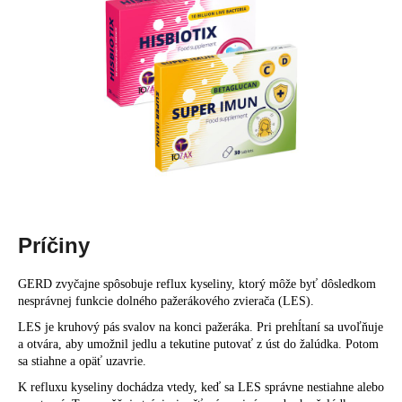
Príčiny
GERD zvyčajne spôsobuje reflux kyseliny, ktorý môže byť dôsledkom
nesprávnej funkcie dolného pažerákového zvierača (LES).
LES je kruhový pás svalov na konci pažeráka. Pri prehĺtaní sa uvoľňuje
a otvára, aby umožnil jedlu a tekutine putovať z úst do žalúdka. Potom
sa stiahne a opäť uzavrie.
K refluxu kyseliny dochádza vtedy, keď sa LES správne nestiahne alebo