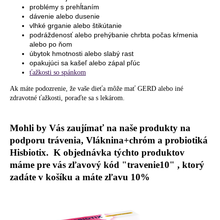
problémy s prehĺtaním
dávenie alebo dusenie
vlhké grganie alebo štikútanie
podráždenosť alebo prehýbanie chrbta počas kŕmenia
alebo po ňom
úbytok hmotnosti alebo slabý rast
opakujúci sa kašeľ alebo zápal pľúc
ťažkosti so spánkom
Ak máte podozrenie, že vaše dieťa môže mať GERD alebo iné
zdravotné ťažkosti, poraďte sa s lekárom.
Mohli by Vás zaujímať na naše produkty na
podporu trávenia, Vláknina+chróm a probiotiká
Hisbiotix. K objednávka týchto produktov
máme pre vás zľavový kód "travenie10" , ktorý
zadáte v košíku a máte zľavu 10%