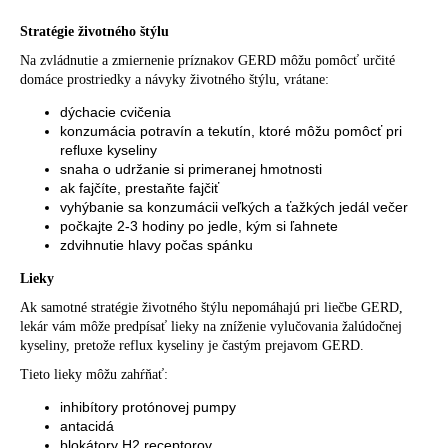
Stratégie životného štýlu
Na zvládnutie a zmiernenie príznakov GERD môžu pomôcť určité
domáce prostriedky a návyky životného štýlu, vrátane:
dýchacie cvičenia
konzumácia potravín a tekutín, ktoré môžu pomôcť pri
refluxe kyseliny
snaha o udržanie si primeranej hmotnosti
ak fajčíte, prestaňte fajčiť
vyhýbanie sa konzumácii veľkých a ťažkých jedál večer
počkajte 2-3 hodiny po jedle, kým si ľahnete
zdvihnutie hlavy počas spánku
Lieky
Ak samotné stratégie životného štýlu nepomáhajú pri liečbe GERD,
lekár vám môže predpísať lieky na zníženie vylučovania žalúdočnej
kyseliny, pretože reflux kyseliny je častým prejavom GERD.
Tieto lieky môžu zahŕňať:
inhibítory protónovej pumpy
antacidá
blokátory H2 receptorov