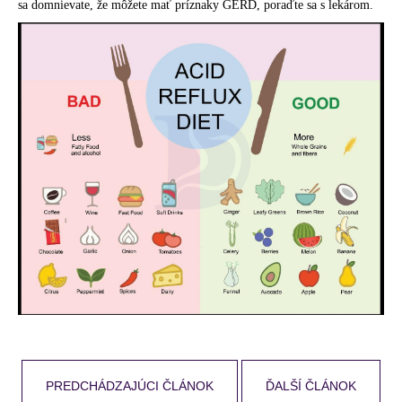
sa domnievate, že môžete mať príznaky GERD, poraďte sa s lekárom.
PREDCHÁDZAJÚCI ČLÁNOK
ĎALŠÍ ČLÁNOK