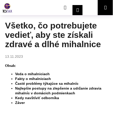
K
Prejsť
Hľadať
Nákupný
Me
na
o
Prihlásenie
obsah
Späť
Späť
š
í
košík
Všetko, čo potrebujete
Č
k
vedieť, aby ste získali
o
p
zdravé a dlhé mihalnice
o
t
13.11.2023
r
e
Obsah:
b
Veda o mihalniciach
Fakty o mihalniciach
u
Časté problémy týkajúce sa mihalníc
j
Najlepšie postupy na zlepšenie a udržanie zdravia
e
mihalníc v domácich podmienkach
Kedy navštíviť odborníka
t
Záver
e
n