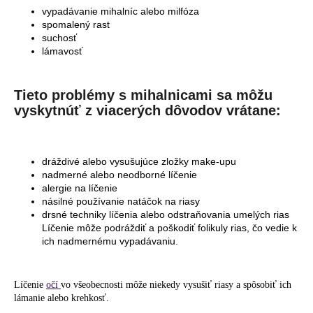
vypadávanie mihalníc alebo milfóza
spomalený rast
suchosť
lámavosť
Tieto problémy s mihalnicami sa môžu
vyskytnúť z viacerých dôvodov vrátane:
dráždivé alebo vysušujúce zložky make-upu
nadmerné alebo neodborné líčenie
alergie na líčenie
násilné používanie natáčok na riasy
drsné techniky líčenia alebo odstraňovania umelých rias
Líčenie môže podráždiť a poškodiť folikuly rias, čo vedie k
ich nadmernému vypadávaniu.
Líčenie
očí
vo všeobecnosti môže niekedy vysušiť riasy a spôsobiť ich
lámanie alebo krehkosť.