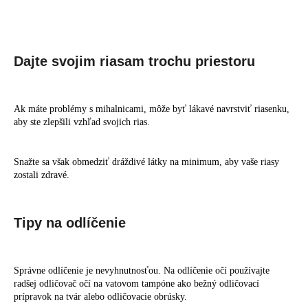
Dajte svojim riasam trochu priestoru
Ak máte problémy s mihalnicami, môže byť lákavé navrstviť riasenku,
aby ste zlepšili vzhľad svojich rias.
Snažte sa však obmedziť dráždivé látky na minimum, aby vaše riasy
zostali zdravé.
Tipy na odlíčenie
Správne odlíčenie je nevyhnutnosťou. Na odlíčenie očí používajte
radšej odličovač očí na vatovom tampóne ako bežný odličovací
prípravok na tvár alebo odličovacie obrúsky.