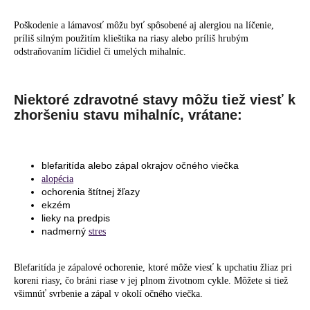
Poškodenie a lámavosť môžu byť spôsobené aj alergiou na líčenie,
príliš silným použitím klieštika na riasy alebo príliš hrubým
odstraňovaním líčidiel či umelých mihalníc.
Niektoré zdravotné stavy môžu tiež viesť k
zhoršeniu stavu mihalníc, vrátane:
blefaritída alebo zápal okrajov očného viečka
alopécia
ochorenia štítnej žľazy
ekzém
lieky na predpis
nadmerný
stres
Blefaritída je zápalové ochorenie, ktoré môže viesť k upchatiu žliaz pri
koreni riasy, čo bráni riase v jej plnom životnom cykle. Môžete si tiež
všimnúť svrbenie a zápal v okolí očného viečka.