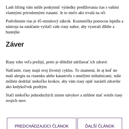
Lash lifting vám môže poskytnúť výsledky predlžovania rias s vašimi
vlastnými prirodzenými riasami. Je to niečo ako trvalá na oči.
Podvihnutie rias je 45-minútový zákrok. Kozmetička pomocou lepidla a
nástroja na natáčanie vytlačí vaše riasy nahor, aby vyzerali dlhšie a
hustejšie.
Záver
Riasy toho veľa prežijú, preto je dôležité udržiavať ich zdravé.
Našťastie, riasy majú svoj životný cyklus. To znamená, že aj keď ste
mali alergiu na riasenku alebo katastrofu s umelými mihalnicami, stále
môžete dodržať niekoľko krokov, aby vám riasy opäť narástli zdravšie
ako kedykoľvek predtým.
Stačí niekoľko jednoduchých zmien návykov a môžete mať svieže riasy
svojich snov.
PREDCHÁDZAJÚCI ČLÁNOK
ĎALŠÍ ČLÁNOK