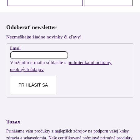
Z
á
Odoberať newsletter
p
Nezmeškajte žiadne novinky či zľavy!
ä
t
Email
i
Vložením e-mailu súhlasíte s
podmienkami ochrany
e
osobných údajov
PRIHLÁSIŤ SA
Tozax
Prinášame vám produkty z najlepších zdrojov na podporu vašej krásy,
zdravia a sebavedomia. Naše certifikované prémiové prírodné produkty