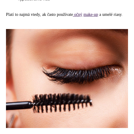
č
a
m
Platí to najmä vtedy, ak často používate
očný
make-up
a umelé riasy.
e