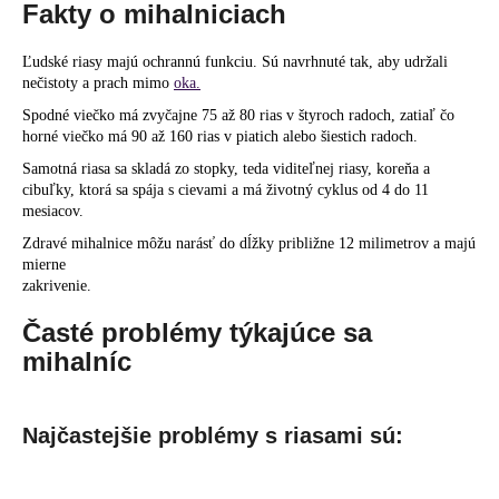
Fakty o mihalniciach
Ľudské riasy majú ochrannú funkciu. Sú navrhnuté tak, aby udržali
nečistoty a prach mimo
oka.
Spodné viečko má zvyčajne 75 až 80 rias v štyroch radoch, zatiaľ čo
horné viečko má 90 až 160 rias v piatich alebo šiestich radoch.
Samotná riasa sa skladá zo stopky, teda viditeľnej riasy, koreňa a
cibuľky, ktorá sa spája s cievami a má životný cyklus od 4 do 11
mesiacov.
Zdravé mihalnice môžu narásť do dĺžky približne 12 milimetrov a majú
mierne
zakrivenie.
Časté problémy týkajúce sa
mihalníc
Najčastejšie problémy s riasami sú: