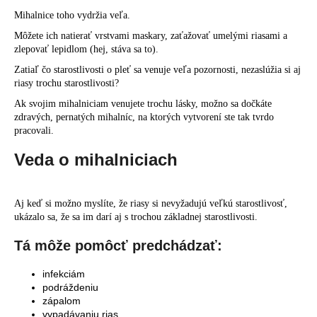
á
Mihalnice toho vydržia veľa.
j
Môžete ich natierať vrstvami maskary, zaťažovať umelými riasami a
zlepovať lepidlom (hej, stáva sa to).
s
ť
Zatiaľ čo starostlivosti o pleť sa venuje veľa pozornosti, nezaslúžia si aj
riasy trochu starostlivosti?
?
Ak svojim mihalniciam venujete trochu lásky, možno sa dočkáte
zdravých, pernatých mihalníc, na ktorých vytvorení ste tak tvrdo
pracovali.
Veda o mihalniciach
HĽADAŤ
Aj keď si možno myslíte, že riasy si nevyžadujú veľkú starostlivosť,
ukázalo sa, že sa im darí aj s trochou základnej starostlivosti.
O
d
Tá môže pomôcť predchádzať:
p
o
infekciám
r
podráždeniu
ú
zápalom
vypadávaniu rias