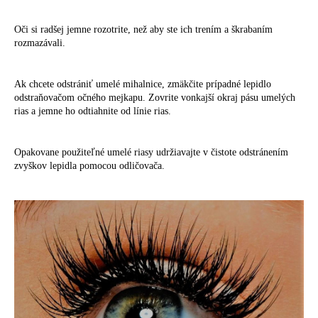
Oči si radšej jemne rozotrite, než aby ste ich trením a škrabaním
rozmazávali.
Ak chcete odstrániť umelé mihalnice, zmäkčite prípadné lepidlo
odstraňovačom očného mejkapu. Zovrite vonkajší okraj pásu umelých
rias a jemne ho odtiahnite od línie rias.
Opakovane použiteľné umelé riasy udržiavajte v čistote odstránením
zvyškov lepidla pomocou odličovača.