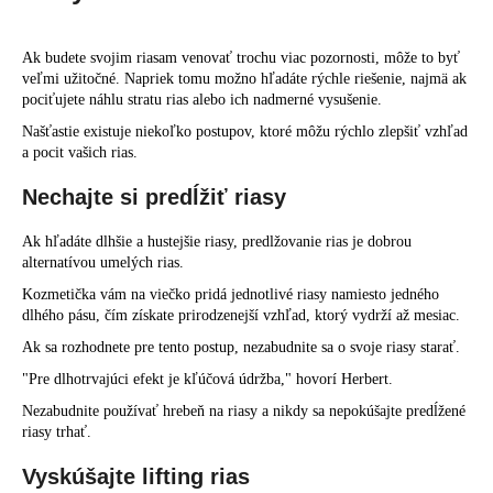
Ak budete svojim riasam venovať trochu viac pozornosti, môže to byť
veľmi užitočné. Napriek tomu možno hľadáte rýchle riešenie, najmä ak
pociťujete náhlu stratu rias alebo ich nadmerné vysušenie.
Našťastie existuje niekoľko postupov, ktoré môžu rýchlo zlepšiť vzhľad
a pocit vašich rias.
Nechajte si predĺžiť riasy
Ak hľadáte dlhšie a hustejšie riasy, predlžovanie rias je dobrou
alternatívou umelých rias.
Kozmetička vám na viečko pridá jednotlivé riasy namiesto jedného
dlhého pásu, čím získate prirodzenejší vzhľad, ktorý vydrží až mesiac.
Ak sa rozhodnete pre tento postup, nezabudnite sa o svoje riasy starať.
"Pre dlhotrvajúci efekt je kľúčová údržba," hovorí Herbert.
Nezabudnite používať hrebeň na riasy a nikdy sa nepokúšajte predĺžené
riasy trhať.
Vyskúšajte lifting rias