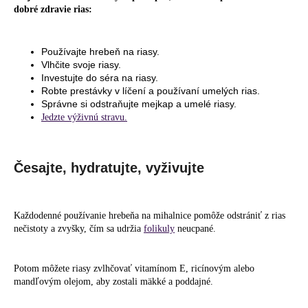
dobré zdravie rias:
Používajte hrebeň na riasy.
Vlhčite svoje riasy.
Investujte do séra na riasy.
Robte prestávky v líčení a používaní umelých rias.
Správne si odstraňujte mejkap a umelé riasy.
Jedzte výživnú stravu.
Česajte, hydratujte, vyživujte
Každodenné používanie hrebeňa na mihalnice pomôže odstrániť z rias
nečistoty a zvyšky, čím sa udržia
folikuly
neucpané.
Potom môžete riasy zvlhčovať vitamínom E, ricínovým alebo
mandľovým olejom, aby zostali mäkké a poddajné.