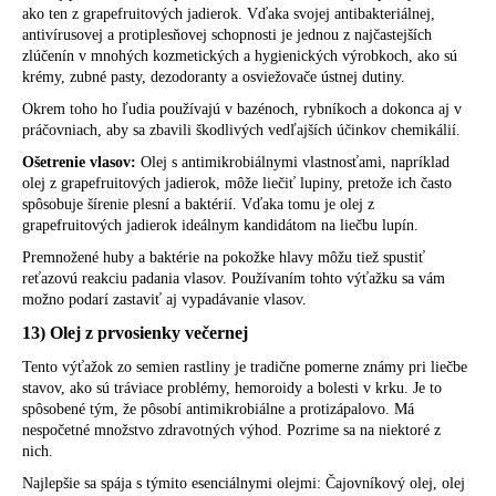
ako ten z grapefruitových jadierok. Vďaka svojej antibakteriálnej,
antivírusovej a protiplesňovej schopnosti je jednou z najčastejších
zlúčenín v mnohých kozmetických a hygienických výrobkoch, ako sú
krémy, zubné pasty, dezodoranty a osviežovače ústnej dutiny.
Okrem toho ho ľudia používajú v bazénoch, rybníkoch a dokonca aj v
práčovniach, aby sa zbavili škodlivých vedľajších účinkov chemikálií.
Ošetrenie vlasov:
Olej s antimikrobiálnymi vlastnosťami, napríklad
olej z grapefruitových jadierok, môže liečiť lupiny, pretože ich často
spôsobuje šírenie plesní a baktérií. Vďaka tomu je olej z
grapefruitových jadierok ideálnym kandidátom na liečbu lupín.
Premnožené huby a baktérie na pokožke hlavy môžu tiež spustiť
reťazovú reakciu padania vlasov. Používaním tohto výťažku sa vám
možno podarí zastaviť aj vypadávanie vlasov.
13) Olej z prvosienky večernej
Tento výťažok zo semien rastliny je tradične pomerne známy pri liečbe
stavov, ako sú tráviace problémy, hemoroidy a bolesti v krku. Je to
spôsobené tým, že pôsobí antimikrobiálne a protizápalovo. Má
nespočetné množstvo zdravotných výhod. Pozrime sa na niektoré z
nich.
Najlepšie sa spája s týmito esenciálnymi olejmi: Čajovníkový olej, olej