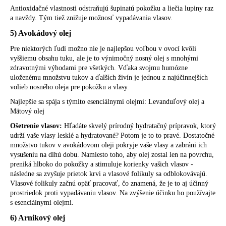
Antioxidačné vlastnosti odstraňujú šupinatú pokožku a liečia lupiny raz
a navždy. Tým tiež znižuje možnosť vypadávania vlasov.
5) Avokádový olej
Pre niektorých ľudí možno nie je najlepšou voľbou v ovocí kvôli
vyššiemu obsahu tuku, ale je to výnimočný nosný olej s mnohými
zdravotnými výhodami pre všetkých. Vďaka svojmu humózne
uloženému množstvu tukov a ďalších živín je jednou z najúčinnejších
volieb nosného oleja pre pokožku a vlasy.
Najlepšie sa spája s týmito esenciálnymi olejmi: Levanduľový olej a
Mätový olej
Ošetrenie vlasov:
Hľadáte skvelý prírodný hydratačný prípravok, ktorý
udrží vaše vlasy lesklé a hydratované? Potom je to to pravé. Dostatočné
množstvo tukov v avokádovom oleji pokryje vaše vlasy a zabráni ich
vysušeniu na dlhú dobu. Namiesto toho, aby olej zostal len na povrchu,
preniká hlboko do pokožky a stimuluje korienky vašich vlasov -
následne sa zvyšuje prietok krvi a vlasové folikuly sa odblokovávajú.
Vlasové folikuly začnú opäť pracovať, čo znamená, že je to aj účinný
prostriedok proti vypadávaniu vlasov. Na zvýšenie účinku ho používajte
s esenciálnymi olejmi.
6) Arnikový olej