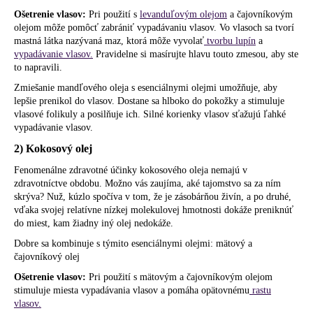
Ošetrenie vlasov:
Pri použití s
levanduľovým olejom
a čajovníkovým
olejom môže pomôcť zabrániť vypadávaniu vlasov. Vo vlasoch sa tvorí
mastná látka nazývaná maz, ktorá môže vyvolať
tvorbu lupín
a
vypadávanie vlasov.
Pravidelne si masírujte hlavu touto zmesou, aby ste
to napravili.
Zmiešanie mandľového oleja s esenciálnymi olejmi umožňuje, aby
lepšie prenikol do vlasov. Dostane sa hlboko do pokožky a stimuluje
vlasové folikuly a posilňuje ich. Silné korienky vlasov sťažujú ľahké
vypadávanie vlasov.
2) Kokosový olej
Fenomenálne zdravotné účinky kokosového oleja nemajú v
zdravotníctve obdobu. Možno vás zaujíma, aké tajomstvo sa za ním
skrýva? Nuž, kúzlo spočíva v tom, že je zásobárňou živín, a po druhé,
vďaka svojej relatívne nízkej molekulovej hmotnosti dokáže preniknúť
do miest, kam žiadny iný olej nedokáže.
Dobre sa kombinuje s týmito esenciálnymi olejmi: mätový a
čajovníkový olej
Ošetrenie vlasov:
Pri použití s mätovým a čajovníkovým olejom
stimuluje miesta vypadávania vlasov a pomáha opätovnému
rastu
vlasov.