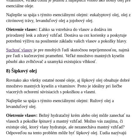
vitamínov, vďaka čomu je jednou z najlepších volieb ako nosný olej pre
esenciálne oleje.
Najlepšie sa spája s týmito esenciálnymi olejmi: eukalyptový olej, olej z
citrónovej trávy, levanduľový olej a jojobový olej.
Ošetrenie vlasov:
Ľahko sa vstrebáva do vlasov a dodáva im
prirodzený lesk a zdravý vzhľad. Dostáva sa cez korienky a poskytuje
potrebnú výživu na posilnenie základu vašich vlasov a pokožky hlavy.
Suchosť vlasov
je pre mnohých ľudí skutočnou nepríjemnosťou, najmä
pre ľudí s kučeravými prameňmi. Veľké množstvo mastných kyselín
pôsobí ako zvlhčovač a uzamyká existujúcu vlhkosť.
8) Šípkový olej
Rovnako ako všetky ostatné nosné oleje, aj šípkový olej obsahuje dobré
množstvo mastných kyselín a vitamínov. Preto je ideálny pri liečbe
viacerých ochorení súvisiacich s pokožkou a vlasmi.
Najlepšie sa spája s týmito esenciálnymi olejmi: Ružový olej a
levanduľový olej.
Ošetrenie vlasov:
Bežný hydratačný krém alebo olej môže zanechať na
vlasoch a pokožke špinavý a mastný vzhľad. Možno vás zaujíma, či
existuje olej, ktorý vlasy hydratuje, ale nezanecháva mastný vzhľad?
Odpoveďou na tento problém môže byť šípkový olej. Ľudia nazývajú