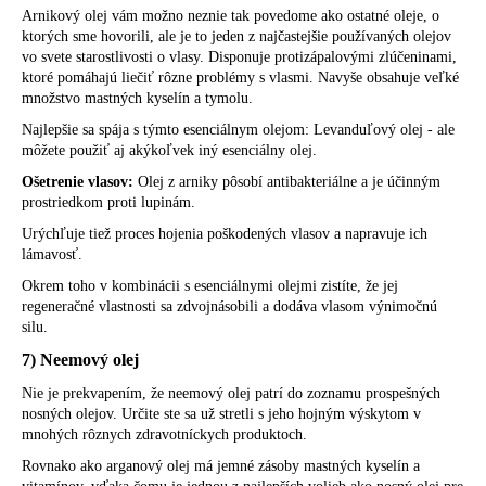
Arnikový olej vám možno neznie tak povedome ako ostatné oleje, o
ktorých sme hovorili, ale je to jeden z najčastejšie používaných olejov
vo svete starostlivosti o vlasy. Disponuje protizápalovými zlúčeninami,
ktoré pomáhajú liečiť rôzne problémy s vlasmi. Navyše obsahuje veľké
množstvo mastných kyselín a tymolu.
Najlepšie sa spája s týmto esenciálnym olejom: Levanduľový olej - ale
môžete použiť aj akýkoľvek iný esenciálny olej.
Ošetrenie vlasov:
Olej z arniky pôsobí antibakteriálne a je účinným
prostriedkom proti lupinám.
Urýchľuje tiež proces hojenia poškodených vlasov a napravuje ich
lámavosť.
Okrem toho v kombinácii s esenciálnymi olejmi zistíte, že jej
regeneračné vlastnosti sa zdvojnásobili a dodáva vlasom výnimočnú
silu.
7) Neemový olej
Nie je prekvapením, že neemový olej patrí do zoznamu prospešných
nosných olejov. Určite ste sa už stretli s jeho hojným výskytom v
mnohých rôznych zdravotníckych produktoch.
Rovnako ako arganový olej má jemné zásoby mastných kyselín a