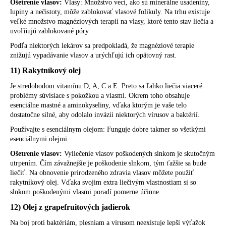
Ošetrenie vlasov:
Vlasy: Množstvo vecí, ako sú minerálne usadeniny,
lupiny a nečistoty, môže zablokovať vlasové folikuly. Na trhu existuje
veľké množstvo magnéziových terapií na vlasy, ktoré tento stav liečia a
uvoľňujú zablokované póry.
Podľa niektorých lekárov sa predpokladá, že magnéziové terapie
znižujú vypadávanie vlasov a urýchľujú ich opätovný rast.
11) Rakytníkový olej
Je stredobodom vitamínu D, A, C a E. Preto sa ľahko liečia viaceré
problémy súvisiace s pokožkou a vlasmi. Okrem toho obsahuje
esenciálne mastné a aminokyseliny, vďaka ktorým je vaše telo
dostatočne silné, aby odolalo invázii niektorých vírusov a baktérií.
Používajte s esenciálnym olejom: Funguje dobre takmer so všetkými
esenciálnymi olejmi.
Ošetrenie vlasov:
Vyliečenie vlasov poškodených slnkom je skutočným
utrpením. Čím závažnejšie je poškodenie slnkom, tým ťažšie sa bude
liečiť. Na obnovenie prirodzeného zdravia vlasov môžete použiť
rakytníkový olej. Vďaka svojim extra liečivým vlastnostiam si so
slnkom poškodenými vlasmi poradí pomerne účinne.
12) Olej z grapefruitových jadierok
Na boj proti baktériám, plesniam a vírusom neexistuje lepší výťažok