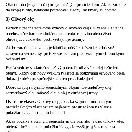
Okrem toho je výnimočným hydratačným prostriedkom. Ak ho zaradíte
do svojej rutiny, nebudete potrebovať žiadny iný umelý zvlhčovač.
3) Olivový olej
Bezkonkurenčné zdravotné výhody olivového oleja sú všade. Či už ide
o nebezpečné kardiovaskulárne ochorenia, rakovinu alebo život
ohrozujúcu
cukrovku
, proti všetkým je účinný.
Ak ho zaradíte do svojho jedálnička, udržíte si fyzické a duševné
zdravie na večné časy, pretože vás ochráni pred viacerými chronickými
ochoreniami.
Podľa vedcov sa skutočný liečivý potenciál olivového oleja ešte len
objaví. Každý deň nový výskum týkajúci sa používania olivového oleja
dokazuje niečo prospešnejšie ako ten predchádzajúci.
Dobre sa spája s týmito esenciálnymi olejmi: Levanduľový olej,
rozmarínový olej, mätový olej a olej z citrónovej trávy.
Ošetrenie vlasov:
Olivový olej je vďaka svojim mimoriadnym
protizápalovým vlastnostiam najlepším prostriedkom na vlasy a
pokožku hlavy postihnutú lupinami.
Ak sa používa s účinným esenciálnym olejom, ako je čajovníkový olej,
nielenže lieči šupinatú pokožku hlavy, ale zvyšuje aj šancu na rast