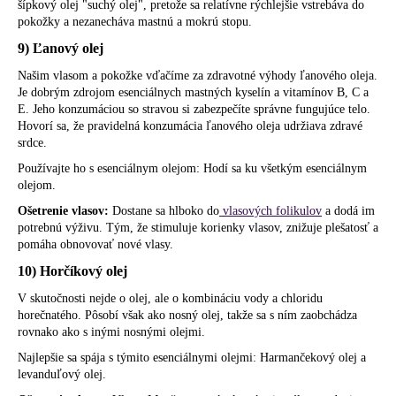
šípkový olej "suchý olej", pretože sa relatívne rýchlejšie vstrebáva do
pokožky a nezanecháva mastnú a mokrú stopu.
9) Ľanový olej
Našim vlasom a pokožke vďačíme za zdravotné výhody ľanového oleja.
Je dobrým zdrojom esenciálnych mastných kyselín a vitamínov B, C a
E. Jeho konzumáciou so stravou si zabezpečíte správne fungujúce telo.
Hovorí sa, že pravidelná konzumácia ľanového oleja udržiava zdravé
srdce.
Používajte ho s esenciálnym olejom: Hodí sa ku všetkým esenciálnym
olejom.
Ošetrenie vlasov:
Dostane sa hlboko do
vlasových folikulov
a dodá im
potrebnú výživu. Tým, že stimuluje korienky vlasov, znižuje plešatosť a
pomáha obnovovať nové vlasy.
10) Horčíkový olej
V skutočnosti nejde o olej, ale o kombináciu vody a chloridu
horečnatého. Pôsobí však ako nosný olej, takže sa s ním zaobchádza
rovnako ako s inými nosnými olejmi.
Najlepšie sa spája s týmito esenciálnymi olejmi: Harmančekový olej a
levanduľový olej.