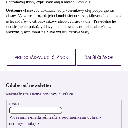
z citrónovej trávy, cyprusový olej a levanduľový olej.
Ošetrenie vlasov:
Je dokázané, že prvosienkový olej podporuje rast
vlasov. Vytvorte si roztok jeho kombináciou s esenciálnym olejom, ako
je levanduľový, citrónovníkový alebo cyprusový olej. Pravidelne ho
vmasírujte do pokožky hlavy a budete svedkami toho, ako vám z
predtým lysých miest na hlave vyrastú čerstvé vlasy.
PREDCHÁDZAJÚCI ČLÁNOK
ĎALŠÍ ČLÁNOK
Z
á
Odoberať newsletter
p
Nezmeškajte žiadne novinky či zľavy!
ä
t
Email
i
Vložením e-mailu súhlasíte s
podmienkami ochrany
e
osobných údajov