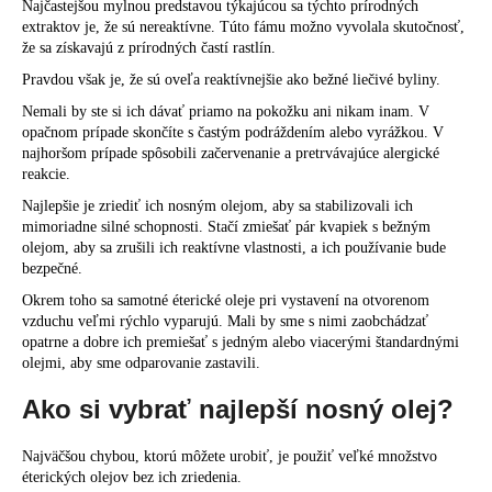
Najčastejšou mylnou predstavou týkajúcou sa týchto prírodných
extraktov je, že sú nereaktívne. Túto fámu možno vyvolala skutočnosť,
že sa získavajú z prírodných častí rastlín.
Pravdou však je, že sú oveľa reaktívnejšie ako bežné liečivé byliny.
Nemali by ste si ich dávať priamo na pokožku ani nikam inam. V
opačnom prípade skončíte s častým podráždením alebo vyrážkou. V
najhoršom prípade spôsobili začervenanie a pretrvávajúce alergické
reakcie.
Najlepšie je zriediť ich nosným olejom, aby sa stabilizovali ich
mimoriadne silné schopnosti. Stačí zmiešať pár kvapiek s bežným
olejom, aby sa zrušili ich reaktívne vlastnosti, a ich používanie bude
bezpečné.
Okrem toho sa samotné éterické oleje pri vystavení na otvorenom
vzduchu veľmi rýchlo vyparujú. Mali by sme s nimi zaobchádzať
opatrne a dobre ich premiešať s jedným alebo viacerými štandardnými
olejmi, aby sme odparovanie zastavili.
Ako si vybrať najlepší nosný olej?
Najväčšou chybou, ktorú môžete urobiť, je použiť veľké množstvo
éterických olejov bez ich zriedenia.