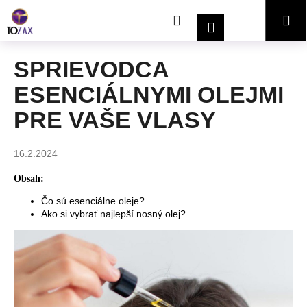
K
Prejsť
Hľadať
Nákupný
Me
na
o
Prihlásenie
obsah
Späť
Späť
š
í
košík
SPRIEVODCA
Č
k
ESENCIÁLNYMI OLEJMI
o
p
PRE VAŠE VLASY
o
t
16.2.2024
r
e
Obsah:
b
Čo sú esenciálne oleje?
Ako si vybrať najlepší nosný olej?
u
j
e
t
e
n