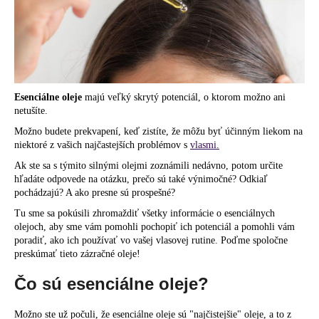
á
j
s
ť
?
Esenciálne oleje
majú veľký skrytý potenciál, o ktorom možno ani
netušíte.
Možno budete prekvapení, keď zistíte, že môžu byť účinným liekom na
niektoré z vašich najčastejších problémov s
vlasmi.
HĽADAŤ
Ak ste sa s týmito silnými olejmi zoznámili nedávno, potom určite
hľadáte odpovede na otázku, prečo sú také výnimočné? Odkiaľ
pochádzajú? A ako presne sú prospešné?
Tu sme sa pokúsili zhromaždiť všetky informácie o esenciálnych
O
olejoch, aby sme vám pomohli pochopiť ich potenciál a pomohli vám
d
poradiť, ako ich používať vo vašej vlasovej rutine. Poďme spoločne
preskúmať tieto zázračné oleje!
p
o
Čo sú esenciálne oleje?
r
ú
Možno ste už počuli, že esenciálne oleje sú "najčistejšie" oleje, a to z