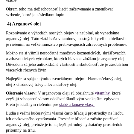
vlasov.
Okrem toho má tiež schopnosť liečiť začervenanie a zmenšovať
svrbenie, ktoré je následkom lupín.
4) Arganový olej
Rozprávanie o výhodách nosných olejov je neúplné, ak vynecháme
arganový olej. Táto zlatá baňa vitamínov, mastných kyselín a bielkovín
je riešením na veľké množstvo pretrvávajúcich zdravotných problémov.
Možno ste si všimli nespočetné množstvo kozmetických, skrášľovacích
a zdravotníckych výrobkov, ktorých hlavnou zložkou je arganový olej.
Dôvodom sú jeho antioxidačné vlastnosti a skutočnosť, že je zásobárňou
viacerých rôznych živín.
Najlepšie sa spája s týmito esenciálnymi olejmi: Harmančekový olej,
olej z citrónovej trávy a levanduľový olej.
Ošetrenie vlasov:
V arganovom oleji sú obsiahnuté
vitamíny,
ktoré
zvyšujú schopnosť vlasov odolávať škodlivým vonkajším vplyvom.
Preto je ideálnym riešením pre
slabé a lámavé vlasy.
Ľudia s veľmi kučeravými vlasmi často hľadajú prostriedky na liečbu
ich opakovaného vysušovania. Prestaňte hľadať a začnite používať
arganový olej, pretože je to najlepší prírodný hydratačný prostriedok
prítomný na trhu.