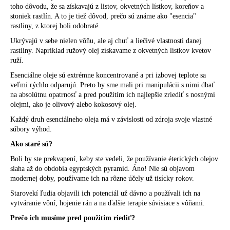
č
toho dôvodu, že sa získavajú z listov, okvetných lístkov, koreňov a
a
stoniek rastlín. A to je tiež dôvod, prečo sú známe ako "esencia"
m
rastliny, z ktorej boli odobraté.
e
Ukrývajú v sebe nielen vôňu, ale aj chuť a liečivé vlastnosti danej
rastliny. Napríklad ružový olej získavame z okvetných lístkov kvetov
ruží.
Esenciálne oleje sú extrémne koncentrované a pri izbovej teplote sa
veľmi rýchlo odparujú. Preto by sme mali pri manipulácii s nimi dbať
na absolútnu opatrnosť a pred použitím ich najlepšie zriediť s nosnými
olejmi, ako je olivový alebo kokosový olej.
Každý druh esenciálneho oleja má v závislosti od zdroja svoje vlastné
súbory výhod.
Ako staré sú?
Boli by ste prekvapení, keby ste vedeli, že používanie éterických olejov
siaha až do obdobia egyptských pyramíd. Áno! Nie sú objavom
modernej doby, používame ich na rôzne účely už tisícky rokov.
Starovekí ľudia objavili ich potenciál už dávno a používali ich na
vytváranie vôní, hojenie rán a na ďalšie terapie súvisiace s vôňami.
Prečo ich musíme pred použitím riediť?