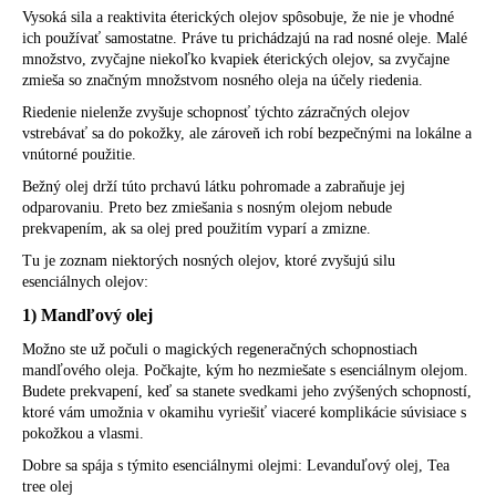
Vysoká sila a reaktivita éterických olejov spôsobuje, že nie je vhodné
ich používať samostatne. Práve tu prichádzajú na rad nosné oleje. Malé
množstvo, zvyčajne niekoľko kvapiek éterických olejov, sa zvyčajne
zmieša so značným množstvom nosného oleja na účely riedenia.
Riedenie nielenže zvyšuje schopnosť týchto zázračných olejov
vstrebávať sa do pokožky, ale zároveň ich robí bezpečnými na lokálne a
vnútorné použitie.
Bežný olej drží túto prchavú látku pohromade a zabraňuje jej
odparovaniu. Preto bez zmiešania s nosným olejom nebude
prekvapením, ak sa olej pred použitím vyparí a zmizne.
Tu je zoznam niektorých nosných olejov, ktoré zvyšujú silu
esenciálnych olejov:
1) Mandľový olej
Možno ste už počuli o magických regeneračných schopnostiach
mandľového oleja. Počkajte, kým ho nezmiešate s esenciálnym olejom.
Budete prekvapení, keď sa stanete svedkami jeho zvýšených schopností,
ktoré vám umožnia v okamihu vyriešiť viaceré komplikácie súvisiace s
pokožkou a vlasmi.
Dobre sa spája s týmito esenciálnymi olejmi: Levanduľový olej, Tea
tree olej