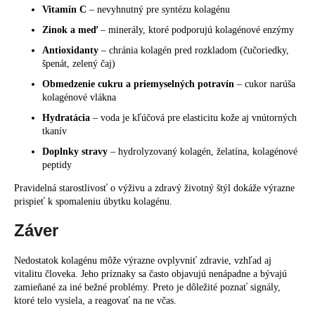
Vitamín C
– nevyhnutný pre syntézu kolagénu
Zinok a meď
– minerály, ktoré podporujú kolagénové enzýmy
Antioxidanty
– chránia kolagén pred rozkladom (čučoriedky,
špenát, zelený čaj)
Obmedzenie cukru a priemyselných potravín
– cukor narúša
kolagénové vlákna
Hydratácia
– voda je kľúčová pre elasticitu kože aj vnútorných
tkanív
Doplnky stravy
– hydrolyzovaný kolagén, želatína, kolagénové
peptidy
Pravidelná starostlivosť o výživu a zdravý životný štýl dokáže výrazne
prispieť k spomaleniu úbytku kolagénu.
Záver
Nedostatok kolagénu môže výrazne ovplyvniť zdravie, vzhľad aj
vitalitu človeka. Jeho príznaky sa často objavujú nenápadne a bývajú
zamieňané za iné bežné problémy. Preto je dôležité poznať signály,
ktoré telo vysiela, a reagovať na ne včas.