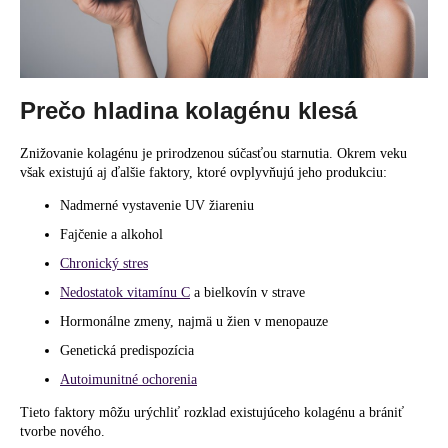
č
a
m
e
Prečo hladina kolagénu klesá
Znižovanie kolagénu je prirodzenou súčasťou starnutia. Okrem veku
však existujú aj ďalšie faktory, ktoré ovplyvňujú jeho produkciu:
Nadmerné vystavenie UV žiareniu
Fajčenie a alkohol
Chronický stres
Nedostatok vitamínu C
a bielkovín v strave
Hormonálne zmeny, najmä u žien v menopauze
Genetická predispozícia
Autoimunitné ochorenia
Tieto faktory môžu urýchliť rozklad existujúceho kolagénu a brániť
tvorbe nového.