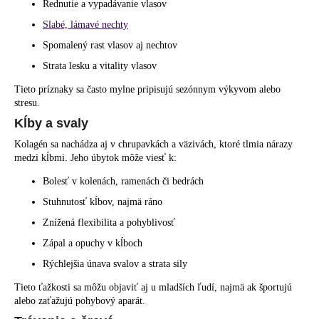
Rednutie a vypadávanie vlasov
Slabé, lámavé nechty
Spomalený rast vlasov aj nechtov
Strata lesku a vitality vlasov
Tieto príznaky sa často mylne pripisujú sezónnym výkyvom alebo
stresu.
Kĺby a svaly
Kolagén sa nachádza aj v chrupavkách a väzivách, ktoré tlmia nárazy
medzi kĺbmi. Jeho úbytok môže viesť k:
Bolesť v kolenách, ramenách či bedrách
Stuhnutosť kĺbov, najmä ráno
Znížená flexibilita a pohyblivosť
Zápal a opuchy v kĺboch
Rýchlejšia únava svalov a strata sily
Tieto ťažkosti sa môžu objaviť aj u mladších ľudí, najmä ak športujú
alebo zaťažujú pohybový aparát.