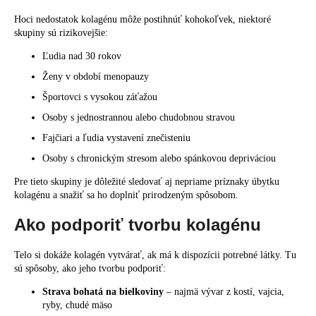
Hoci nedostatok kolagénu môže postihnúť kohokoľvek, niektoré
skupiny sú rizikovejšie:
Ľudia nad 30 rokov
Ženy v období menopauzy
Športovci s vysokou záťažou
Osoby s jednostrannou alebo chudobnou stravou
Fajčiari a ľudia vystavení znečisteniu
Osoby s chronickým stresom alebo spánkovou depriváciou
Pre tieto skupiny je dôležité sledovať aj nepriame príznaky úbytku
kolagénu a snažiť sa ho doplniť prirodzeným spôsobom.
Ako podporiť tvorbu kolagénu
Telo si dokáže kolagén vytvárať, ak má k dispozícii potrebné látky. Tu
sú spôsoby, ako jeho tvorbu podporiť:
Strava bohatá na bielkoviny
– najmä vývar z kostí, vajcia,
ryby, chudé mäso