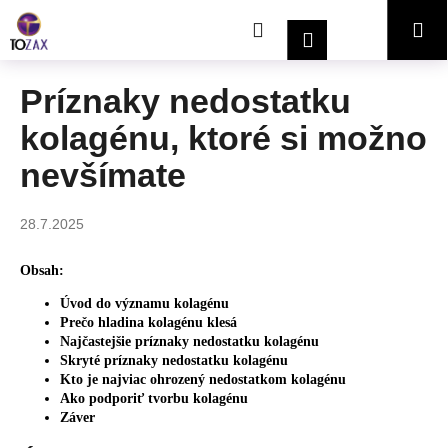
K
Prejsť
Hľadať
Nákupný
Me
na
o
Prihlásenie
obsah
Späť
Späť
š
í
košík
Príznaky nedostatku
Č
k
kolagénu, ktoré si možno
o
p
nevšímate
o
t
28.7.2025
r
e
Obsah:
b
Úvod do významu kolagénu
u
Prečo hladina kolagénu klesá
j
Najčastejšie príznaky nedostatku kolagénu
Skryté príznaky nedostatku kolagénu
e
Kto je najviac ohrozený nedostatkom kolagénu
t
Ako podporiť tvorbu kolagénu
e
Záver
n