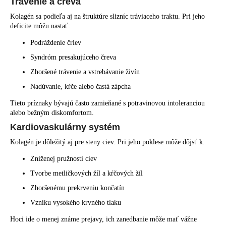
Trávenie a črevá
Kolagén sa podieľa aj na štruktúre slizníc tráviaceho traktu. Pri jeho
deficite môžu nastať:
Podráždenie čriev
Syndróm presakujúceho čreva
Zhoršené trávenie a vstrebávanie živín
Nadúvanie, kŕče alebo častá zápcha
Tieto príznaky bývajú často zamieňané s potravinovou intoleranciou
alebo bežným diskomfortom.
Kardiovaskulárny systém
Kolagén je dôležitý aj pre steny ciev. Pri jeho poklese môže dôjsť k:
Zníženej pružnosti ciev
Tvorbe metličkových žíl a kŕčových žíl
Zhoršenému prekrveniu končatín
Vzniku vysokého krvného tlaku
Hoci ide o menej známe prejavy, ich zanedbanie môže mať vážne