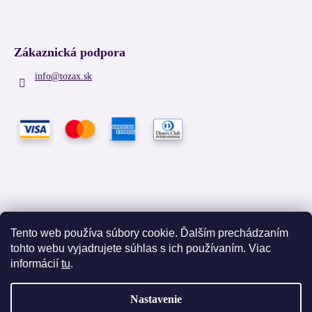
Zákaznická podpora
info
@
tozax.sk
Tento web používa súbory cookie. Ďalším prechádzaním
tohto webu vyjadrujete súhlas s ich používaním. Viac
Facebook
informácií
tu
.
Nastavenie