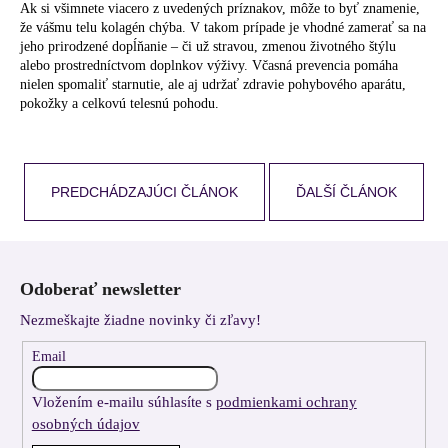
Ak si všimnete viacero z uvedených príznakov, môže to byť znamenie,
že vášmu telu kolagén chýba. V takom prípade je vhodné zamerať sa na
jeho prirodzené dopĺňanie – či už stravou, zmenou životného štýlu
alebo prostredníctvom doplnkov výživy. Včasná prevencia pomáha
nielen spomaliť starnutie, ale aj udržať zdravie pohybového aparátu,
pokožky a celkovú telesnú pohodu.
PREDCHÁDZAJÚCI ČLÁNOK
ĎALŠÍ ČLÁNOK
Z
á
Odoberať newsletter
p
Nezmeškajte žiadne novinky či zľavy!
ä
t
Email
i
Vložením e-mailu súhlasíte s
podmienkami ochrany
e
osobných údajov