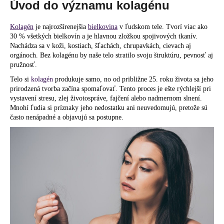
Úvod do významu kolagénu
á
j
Kolagén
je najrozšírenejšia
bielkovina
v ľudskom tele. Tvorí viac ako
s
30 % všetkých bielkovín a je hlavnou zložkou spojivových tkanív.
Nachádza sa v koži, kostiach, šľachách, chrupavkách, cievach aj
ť
orgánoch. Bez kolagénu by naše telo stratilo svoju štruktúru, pevnosť aj
?
pružnosť.
Telo si
kolagén
produkuje samo, no od približne 25. roku života sa jeho
prirodzená tvorba začína spomaľovať. Tento proces je ešte rýchlejší pri
vystavení stresu, zlej životospráve, fajčení alebo nadmernom slnení.
Mnohí ľudia si príznaky jeho nedostatku ani neuvedomujú, pretože sú
HĽADAŤ
často nenápadné a objavujú sa postupne.
O
d
p
o
r
ú