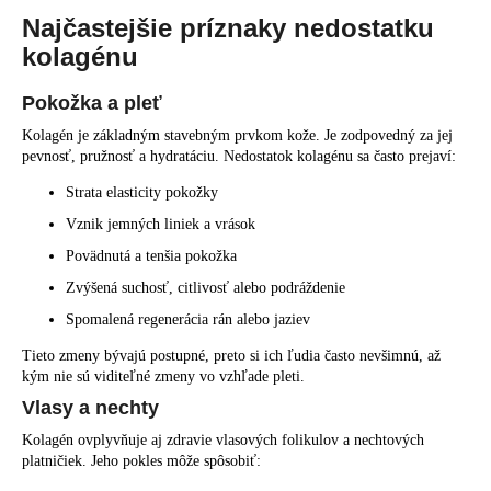
Najčastejšie príznaky nedostatku
kolagénu
Pokožka a pleť
Kolagén je základným stavebným prvkom kože. Je zodpovedný za jej
pevnosť, pružnosť a hydratáciu. Nedostatok kolagénu sa často prejaví:
Strata elasticity pokožky
Vznik jemných liniek a vrások
Povädnutá a tenšia pokožka
Zvýšená suchosť, citlivosť alebo podráždenie
Spomalená regenerácia rán alebo jaziev
Tieto zmeny bývajú postupné, preto si ich ľudia často nevšimnú, až
kým nie sú viditeľné zmeny vo vzhľade pleti.
Vlasy a nechty
Kolagén ovplyvňuje aj zdravie vlasových folikulov a nechtových
platničiek. Jeho pokles môže spôsobiť: