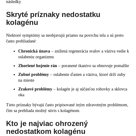
následky.
Skryté príznaky nedostatku
kolagénu
Niektoré symptómy sa neobjavujú priamo na povrchu tela a sú preto
často prehliadané:
Chronická únava
– znížená regenerácia svalov a väziva vedie k
oslabeniu organizmu
Zhoršené hojenie rán
– poranené tkanivo sa obnovuje pomalšie
Zubné problémy
– oslabenie ďasien a väziva, ktoré drží zuby
na mieste
Zrakové problémy
– kolagén je aj súčasťou rohovky a sklovca
oka
Tieto príznaky bývajú často pripisované iným zdravotným problémom,
čím sa prehliada možný súvis s kolagénom.
Kto je najviac ohrozený
nedostatkom kolagénu