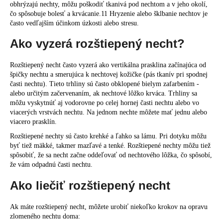
obhrýzajú nechty, môžu poškodiť tkanivá pod nechtom a v jeho okolí,
čo spôsobuje bolesť a krvácanie.11 Hryzenie alebo šklbanie nechtov je
často vedľajším účinkom úzkosti alebo stresu.
Ako vyzerá rozštiepený necht?
Rozštiepený necht často vyzerá ako vertikálna prasklina začínajúca od
špičky nechtu a smerujúca k nechtovej kožičke (pás tkanív pri spodnej
časti nechtu). Tieto trhliny sú často obklopené bielym zafarbením -
alebo určitým začervenaním, ak nechtové lôžko krváca. Trhliny sa
môžu vyskytnúť aj vodorovne po celej hornej časti nechtu alebo vo
viacerých vrstvách nechtu. Na jednom nechte môžete mať jednu alebo
viacero prasklín.
Rozštiepené nechty sú často krehké a ľahko sa lámu. Pri dotyku môžu
byť tiež mäkké, takmer mazľavé a tenké. Rozštiepené nechty môžu tiež
spôsobiť, že sa necht začne oddeľovať od nechtového lôžka, čo spôsobí,
že vám odpadnú časti nechtu.
Ako liečiť rozštiepený necht
Ak máte rozštiepený necht, môžete urobiť niekoľko krokov na opravu
zlomeného nechtu doma: