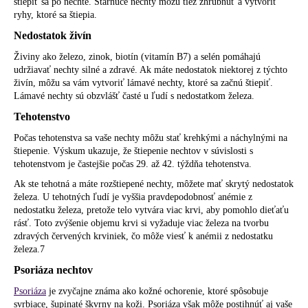
štiepiť sa po nechte. Starnúce nechty môžu tiež zhrubnúť a vytvoriť
ryhy, ktoré sa štiepia.
Nedostatok živín
Živiny ako železo, zinok, biotín (vitamín B7) a selén pomáhajú
udržiavať nechty silné a zdravé. Ak máte nedostatok niektorej z týchto
živín, môžu sa vám vytvoriť lámavé nechty, ktoré sa začnú štiepiť.
Lámavé nechty sú obzvlášť časté u ľudí s nedostatkom železa.
Tehotenstvo
Počas tehotenstva sa vaše nechty môžu stať krehkými a náchylnými na
štiepenie. Výskum ukazuje, že štiepenie nechtov v súvislosti s
tehotenstvom je častejšie počas 29. až 42. týždňa tehotenstva.
Ak ste tehotná a máte rozštiepené nechty, môžete mať skrytý nedostatok
železa. U tehotných ľudí je vyššia pravdepodobnosť anémie z
nedostatku železa, pretože telo vytvára viac krvi, aby pomohlo dieťaťu
rásť. Toto zvýšenie objemu krvi si vyžaduje viac železa na tvorbu
zdravých červených krviniek, čo môže viesť k anémii z nedostatku
železa.7
Psoriáza nechtov
Psoriáza
je zvyčajne známa ako kožné ochorenie, ktoré spôsobuje
svrbiace, šupinaté škvrny na koži. Psoriáza však môže postihnúť aj vaše