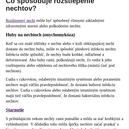
Čo spôsobuje rozštiepenie
č
a
nechtov?
m
e
Rozštiepený necht
môže byť spôsobený rôznymi základnými
zdravotnými stavmi alebo poškodením nechtu.
Huby na nechtoch (onychomykóza)
Keď sa cez malé trhlinky v nechte alebo v koži obklopujúcej necht
dostane do nechtu huba, môže to spôsobiť plesňovú infekciu nechtu.
Infekcia môže spôsobiť, že nechty budú krehké, odfarbené a
deformované. Ako huby rastú, poškodzujú necht, čo vedie k jeho
rozštiepeniu alebo oddeleniu od nechtového lôžka (mäsitá časť pod
nechtom).
Ľudia s cukrovkou, oslabeným imunitným systémom alebo poranením
nechtov majú väčšiu pravdepodobnosť, že dostanú hubovú infekciu
nechtov. Ľudia s cukrovkou alebo oslabeným imunitným systémom
majú tiež väčšiu pravdepodobnosť, že dostanú bakteriálnu infekciu
nechtov.
Starnutie
S pribúdajúcim vekom nechty rastú pomalšie a môžu sa stať krehkými a
vyblednutými. V dôsledku toho môžu špičky nechtov začať praskať a