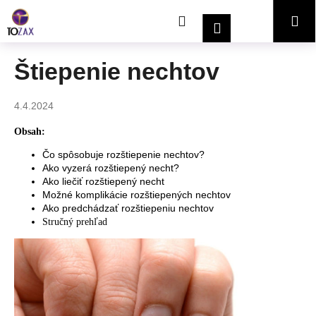
K
Prejsť
Hľadať
Nákupný
Me
na
o
Prihlásenie
obsah
Späť
Späť
š
í
košík
Štiepenie nechtov
Č
k
o
4.4.2024
p
o
Obsah:
t
Čo spôsobuje rozštiepenie nechtov?
r
Ako vyzerá rozštiepený necht?
Ako liečiť rozštiepený necht
e
Možné komplikácie rozštiepených nechtov
b
Ako predchádzať rozštiepeniu nechtov
u
Stručný prehľad
j
e
t
e
n