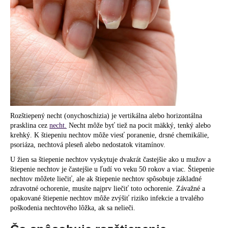
á
j
s
ť
?
Rozštiepený necht (onychoschizia) je vertikálna alebo horizontálna
HĽADAŤ
prasklina cez
necht.
Necht môže byť tiež na pocit mäkký, tenký alebo
krehký. K štiepeniu nechtov môže viesť poranenie, drsné chemikálie,
psoriáza, nechtová pleseň alebo nedostatok vitamínov.
O
U žien sa štiepenie nechtov vyskytuje dvakrát častejšie ako u mužov a
štiepenie nechtov je častejšie u ľudí vo veku 50 rokov a viac. Štiepenie
d
nechtov môžete liečiť, ale ak štiepenie nechtov spôsobuje základné
p
zdravotné ochorenie, musíte najprv liečiť toto ochorenie. Závažné a
o
opakované štiepenie nechtov môže zvýšiť riziko infekcie a trvalého
r
poškodenia nechtového lôžka, ak sa nelieči.
ú