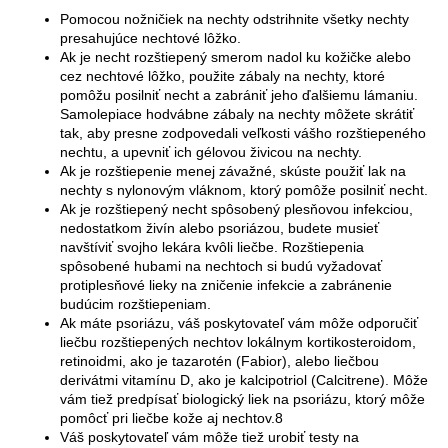
Pomocou nožničiek na nechty odstrihnite všetky nechty
presahujúce nechtové lôžko.
Ak je necht rozštiepený smerom nadol ku kožičke alebo
cez nechtové lôžko, použite zábaly na nechty, ktoré
pomôžu posilniť necht a zabrániť jeho ďalšiemu lámaniu.
Samolepiace hodvábne zábaly na nechty môžete skrátiť
tak, aby presne zodpovedali veľkosti vášho rozštiepeného
nechtu, a upevniť ich gélovou živicou na nechty.
Ak je rozštiepenie menej závažné, skúste použiť lak na
nechty s nylonovým vláknom, ktorý pomôže posilniť necht.
Ak je rozštiepený necht spôsobený plesňovou infekciou,
nedostatkom živín alebo psoriázou, budete musieť
navštíviť svojho lekára kvôli liečbe. Rozštiepenia
spôsobené hubami na nechtoch si budú vyžadovať
protiplesňové lieky na zničenie infekcie a zabránenie
budúcim rozštiepeniam.
Ak máte psoriázu, váš poskytovateľ vám môže odporučiť
liečbu rozštiepených nechtov lokálnym kortikosteroidom,
retinoidmi, ako je tazarotén (Fabior), alebo liečbou
derivátmi vitamínu D, ako je kalcipotriol (Calcitrene). Môže
vám tiež predpísať biologický liek na psoriázu, ktorý môže
pomôcť pri liečbe kože aj nechtov.8
Váš poskytovateľ vám môže tiež urobiť testy na