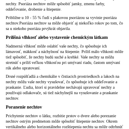
nechty. Psoriáza nechtov môže spôsobiť jamky, zmenu farby,
oddeľovanie, drobenie a štiepenie.
Približne u 10 - 55 % ľudí s plakovou psoriázou sa vyvinie psoriáza
nechtov.Psoriáza nechtov sa môže objaviť aj niekoľko rokov po tom, čo
sa u niekoho psoriáza prvýkrát objavila.
Prílišná vlhkosť alebo vystavenie chemickým látkam
Nadmerná vlhkosť môže oslabiť vaše nechty, čo spôsobuje ich
lámavosť, mäkkosť a náchylnosť na štiepenie. Príliš málo vlhkosti môže
tiež spôsobiť, že nechty budú suché a krehké. Vaše nechty sa môžu
stretnúť s príliš veľkou vlhkosťou pri umývaní riadu, častom umývaní
rúk alebo upratovaní.
Drsné rozpúšťadlá a chemikálie v čistiacich prostriedkoch a lakoch na
nechty môžu vaše nechty vysušovať, čo spôsobuje ich oddeľovanie a
praskanie. Ľudia, ktorí si pravidelne nechávajú upravovať nechty a
používajú odlakovače, sú tiež náchylnejší na vysušovanie a praskanie
nechtov.
Poranenie nechtov
Prichytenie nechtov o látku, rozbitie prstov o dvere alebo porezanie
nechtov ostrým predmetom môže spôsobiť štiepenie nechtov. Okrem
vertikálneho alebo horizontálneho rozštiepenia nechtu sa môže odtrhnúť