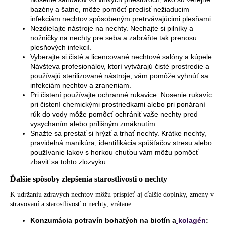
bazény a šatne, môže pomôcť predísť nežiaducim
infekciám nechtov spôsobeným pretrvávajúcimi plesňami.
Nezdieľajte nástroje na nechty. Nechajte si pilníky a
nožničky na nechty pre seba a zabráňte tak prenosu
plesňových infekcií.
Vyberajte si čisté a licencované nechtové salóny a kúpele.
Návšteva profesionálov, ktorí vytvárajú čisté prostredie a
používajú sterilizované nástroje, vám pomôže vyhnúť sa
infekciám nechtov a zraneniam.
Pri čistení používajte ochranné rukavice. Nosenie rukavíc
pri čistení chemickými prostriedkami alebo pri ponáraní
rúk do vody môže pomôcť ochrániť vaše nechty pred
vysychaním alebo prílišným zmäknutím.
Snažte sa prestať si hrýzť a trhať nechty. Krátke nechty,
pravidelná manikúra, identifikácia spúšťačov stresu alebo
používanie lakov s horkou chuťou vám môžu pomôcť
zbaviť sa tohto zlozvyku.
Ďalšie spôsoby zlepšenia starostlivosti o nechty
K udržaniu zdravých nechtov môžu prispieť aj ďalšie doplnky, zmeny v
stravovaní a starostlivosť o nechty, vrátane:
Konzumácia potravín bohatých na biotín a
kolagén
: