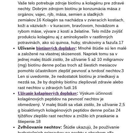
Vaše telo potrebuje zdroje biotínu a kolagénu pre zdravé
nechty. Dobrým zdrojom biotínu je konzumácia mäsa z
orgánov, vajec, rýb, mäsa, semien a sladkých
zemiakov.16 Kolagén sa nachádza v zvieracích kostiach,
koži a väzivách - v kuracom, bravčovom, hovädzom a
rybom mäse, vývare z kostí a želatíne. Telo môže zvýšiť
produkciu kolagénu aj z aminokyselín v rastlinných
potravinách, ako sú quinoa, huby, strukoviny a fazuľa.17
Užívanie
:
Mnohé štúdie sú len malé
biotínových doplnkov
a založené na vlastnej skúsenosti. Napriek tomu sa v
jednej malej štúdii zistilo, že užívanie 5 až 10 miligramov
(mg) biotínu denne počas troch až šiestich mesiacov
pomohlo účastníkom zlepšiť pevnosť a tvrdosť nechtov.3
Len si uvedomte, že nedostatok biotínu je zriedkavý a
nezdá sa, že by doplnky biotínu zlepšovali zdravie alebo
rast nechtov u zdravých ľudí.16
:
Výskum účinnosti
Užívanie kolagénových doplnkov
kolagénových peptidov na pevnosť nechtov je
obmedzený. V malej štúdii sa však zistilo, že užívanie 2,5
g bioaktívnych kolagénových peptidov denne počas 24
týždňov zlepšilo rast nechtov a znížilo ich praskanie a
štiepenie.18
Zvlhčovanie nechtov:
Štúdie ukazujú, že používanie
hydratačných prípravkov na nechty s obsahom alfa-