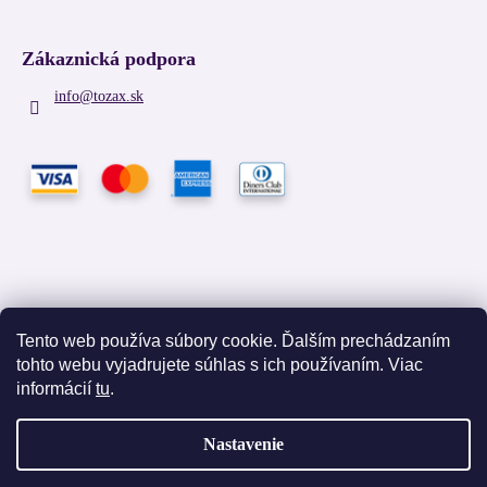
Zákaznická podpora
info
@
tozax.sk
Tento web používa súbory cookie. Ďalším prechádzaním
tohto webu vyjadrujete súhlas s ich používaním. Viac
Facebook
informácií
tu
.
Nastavenie
Vytvoril Shoptet