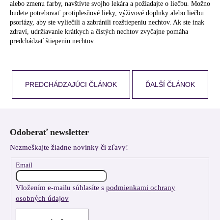
alebo zmenu farby, navštívte svojho lekára a požiadajte o liečbu. Možno
budete potrebovať protiplesňové lieky, výživové doplnky alebo liečbu
psoriázy, aby ste vyliečili a zabránili rozštiepeniu nechtov. Ak ste inak
zdraví, udržiavanie krátkych a čistých nechtov zvyčajne pomáha
predchádzať štiepeniu nechtov.
PREDCHÁDZAJÚCI ČLÁNOK
ĎALŠÍ ČLÁNOK
Z
á
Odoberať newsletter
p
Nezmeškajte žiadne novinky či zľavy!
ä
t
Email
i
Vložením e-mailu súhlasíte s
podmienkami ochrany
e
osobných údajov