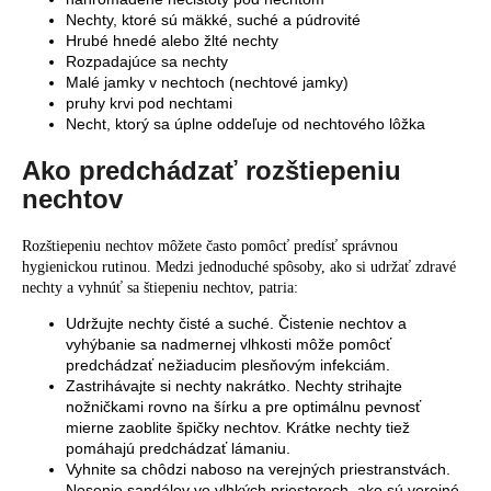
Nechty, ktoré sú mäkké, suché a púdrovité
Hrubé hnedé alebo žlté nechty
Rozpadajúce sa nechty
Malé jamky v nechtoch (nechtové jamky)
pruhy krvi pod nechtami
Necht, ktorý sa úplne oddeľuje od nechtového lôžka
Ako predchádzať rozštiepeniu
nechtov
Rozštiepeniu nechtov môžete často pomôcť predísť správnou
hygienickou rutinou. Medzi jednoduché spôsoby, ako si udržať zdravé
nechty a vyhnúť sa štiepeniu nechtov, patria:
Udržujte nechty čisté a suché. Čistenie nechtov a
vyhýbanie sa nadmernej vlhkosti môže pomôcť
predchádzať nežiaducim plesňovým infekciám.
Zastrihávajte si nechty nakrátko. Nechty strihajte
nožničkami rovno na šírku a pre optimálnu pevnosť
mierne zaoblite špičky nechtov. Krátke nechty tiež
pomáhajú predchádzať lámaniu.
Vyhnite sa chôdzi naboso na verejných priestranstvách.
Nosenie sandálov vo vlhkých priestoroch, ako sú verejné