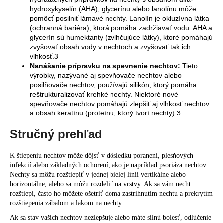
hydroxykyselín (AHA), glycerínu alebo lanolínu môže
pomôcť posilniť lámavé nechty. Lanolín je okluzívna látka
(ochranná bariéra), ktorá pomáha zadržiavať vodu. AHA a
glycerín sú humektanty (zvlhčujúce látky), ktoré pomáhajú
zvyšovať obsah vody v nechtoch a zvyšovať tak ich
vlhkosť.3
Nanášanie prípravku na spevnenie nechtov:
Tieto
výrobky, nazývané aj spevňovače nechtov alebo
posilňovače nechtov, používajú silikón, ktorý pomáha
reštrukturalizovať krehké nechty. Niektoré nové
spevňovače nechtov pomáhajú zlepšiť aj vlhkosť nechtov
a obsah keratínu (proteínu, ktorý tvorí nechty).3
Stručný prehľad
K štiepeniu nechtov môže dôjsť v dôsledku poranení, plesňových
infekcií alebo základných ochorení, ako je napríklad psoriáza nechtov.
Nechty sa môžu rozštiepiť v jednej bielej línii vertikálne alebo
horizontálne, alebo sa môžu rozdeliť na vrstvy. Ak sa vám necht
rozštiepi, často ho môžete ošetriť doma zastrihnutím nechtu a prekrytím
rozštiepenia zábalom a lakom na nechty.
Ak sa stav vašich nechtov nezlepšuje alebo máte silnú bolesť, odlúčenie