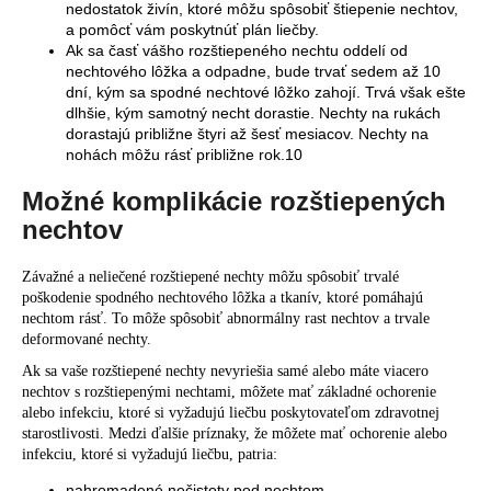
nedostatok živín, ktoré môžu spôsobiť štiepenie nechtov,
a pomôcť vám poskytnúť plán liečby.
Ak sa časť vášho rozštiepeného nechtu oddelí od
nechtového lôžka a odpadne, bude trvať sedem až 10
dní, kým sa spodné nechtové lôžko zahojí. Trvá však ešte
dlhšie, kým samotný necht dorastie. Nechty na rukách
dorastajú približne štyri až šesť mesiacov. Nechty na
nohách môžu rásť približne rok.10
Možné komplikácie rozštiepených
nechtov
Závažné a neliečené rozštiepené nechty môžu spôsobiť trvalé
poškodenie spodného nechtového lôžka a tkanív, ktoré pomáhajú
nechtom rásť. To môže spôsobiť abnormálny rast nechtov a trvale
deformované nechty.
Ak sa vaše rozštiepené nechty nevyriešia samé alebo máte viacero
nechtov s rozštiepenými nechtami, môžete mať základné ochorenie
alebo infekciu, ktoré si vyžadujú liečbu poskytovateľom zdravotnej
starostlivosti. Medzi ďalšie príznaky, že môžete mať ochorenie alebo
infekciu, ktoré si vyžadujú liečbu, patria:
nahromadené nečistoty pod nechtom