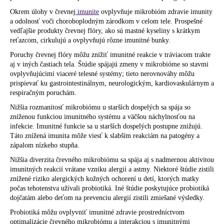
Okrem úlohy v črevnej
imunite
ovplyvňuje mikrobióm zdravie imunity
a odolnosť voči choroboplodným zárodkom v celom tele. Prospešné
vedľajšie produkty črevnej flóry, ako sú mastné kyseliny s krátkym
reťazcom, cirkulujú a ovplyvňujú rôzne imunitné bunky.
Poruchy črevnej flóry môžu znížiť imunitné reakcie v tráviacom trakte
aj v iných častiach tela. Štúdie spájajú zmeny v mikrobióme so stavmi
ovplyvňujúcimi viaceré telesné systémy; tieto nerovnováhy môžu
prispievať ku gastrointestinálnym, neurologickým, kardiovaskulárnym a
respiračným poruchám.
Nižšia rozmanitosť mikrobiómu u starších dospelých sa spája so
zníženou funkciou imunitného systému a väčšou náchylnosťou na
infekcie. Imunitné funkcie sa u starších dospelých postupne znižujú.
Táto znížená imunita môže viesť k slabším reakciám na patogény a
zápalom nízkeho stupňa.
Nižšia diverzita črevného mikrobiómu sa spája aj s nadmernou aktivitou
imunitných reakcií vrátane vzniku alergií a astmy. Niektoré štúdie zistili
znížené riziko alergických kožných ochorení u detí, ktorých matky
počas tehotenstva užívali probiotiká. Iné štúdie poskytujúce probiotiká
dojčatám alebo deťom na prevenciu alergií zistili zmiešané výsledky.
Probiotiká môžu ovplyvniť imunitné zdravie prostredníctvom
optimalizácie črevného mikrobiómu a interakciou s imunitnými