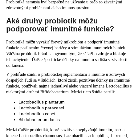
Probiotiká nemusia byť bezpečné na užívanie u osôb so závažnými
zdravotnými problémami alebo imunosupresiou.
Aké druhy probiotík môžu
podporovať imunitné funkcie?
Probiotiká môžu vyvážiť črevný mikrobióm a podporiť imunitné
funkcie posilnením črevnej bariéry a stimuláciou imunitných buniek.
Väčšina probiotík bráni patogénom tým, že súťaží o zdroje a blokuje
ich uchytenie. Ďalšie špecifické účinky na imunitu sa líšia v závislosti
od kmeňa.
V prehľade štúdií o probiotickej suplementácii a imunite u zdravých
dospelých ľudí sa v štúdiách, ktoré zistili pozitívne účinky na imunitné
funkcie, používali najmä jednotlivé alebo viaceré kmene Lactobacillus s
niektorými druhmi Bifidobacterium. Medzi tieto štúdie patrili:
Lactobacillus plantarum
Lactobacillus paracasei
Lactobacillus casei
Bifidobacterium lactis
Medzi ďalšie probiotiká, ktoré pozitívne ovplyvňujú imunitu, patria
kmene Lactobacillus rhamnosus, Lactobacillus acidophilus, L. reuteri,