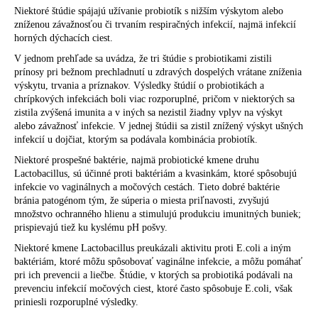
Niektoré štúdie spájajú užívanie probiotík s nižším výskytom alebo
zníženou závažnosťou či trvaním respiračných infekcií, najmä infekcií
horných dýchacích ciest.
V jednom prehľade sa uvádza, že tri štúdie s probiotikami zistili
prínosy pri bežnom prechladnutí u zdravých dospelých vrátane zníženia
výskytu, trvania a príznakov. Výsledky štúdií o probiotikách a
chrípkových infekciách boli viac rozporuplné, pričom v niektorých sa
zistila zvýšená imunita a v iných sa nezistil žiadny vplyv na výskyt
alebo závažnosť infekcie. V jednej štúdii sa zistil znížený výskyt ušných
infekcií u dojčiat, ktorým sa podávala kombinácia probiotík.
Niektoré prospešné baktérie, najmä probiotické kmene druhu
Lactobacillus, sú účinné proti baktériám a kvasinkám, ktoré spôsobujú
infekcie vo vaginálnych a močových cestách. Tieto dobré baktérie
bránia patogénom tým, že súperia o miesta priľnavosti, zvyšujú
množstvo ochranného hlienu a stimulujú produkciu imunitných buniek;
prispievajú tiež ku kyslému pH pošvy.
Niektoré kmene Lactobacillus preukázali aktivitu proti E.coli a iným
baktériám, ktoré môžu spôsobovať vaginálne infekcie, a môžu pomáhať
pri ich prevencii a liečbe. Štúdie, v ktorých sa probiotiká podávali na
prevenciu infekcií močových ciest, ktoré často spôsobuje E.coli, však
priniesli rozporuplné výsledky.