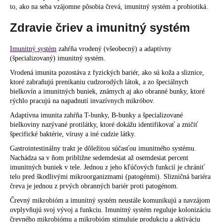
č
to, ako na seba vzájomne pôsobia črevá, imunitný systém a probiotiká.
a
m
Zdravie čriev a imunitný systém
e
Imunitný systém
zahŕňa vrodený (všeobecný) a adaptívny
(špecializovaný) imunitný systém.
Vrodená imunita pozostáva z fyzických bariér, ako sú koža a sliznice,
ktoré zabraňujú prenikaniu cudzorodých látok, a zo špeciálnych
bielkovín a imunitných buniek, známych aj ako obranné bunky, ktoré
rýchlo pracujú na napadnutí invazívnych mikróbov.
Adaptívna imunita zahŕňa T-bunky, B-bunky a špecializované
bielkoviny nazývané protilátky, ktoré dokážu identifikovať a zničiť
špecifické baktérie, vírusy a iné cudzie látky.
Gastrointestinálny trakt je dôležitou súčasťou imunitného systému.
Nachádza sa v ňom približne sedemdesiat až osemdesiat percent
imunitných buniek v tele. Jednou z jeho kľúčových funkcií je chrániť
telo pred škodlivými mikroorganizmami (patogénmi). Slizničná bariéra
čreva je jednou z prvých obranných bariér proti patogénom.
Črevný mikrobióm a imunitný systém neustále komunikujú a navzájom
ovplyvňujú svoj vývoj a funkciu. Imunitný systém reguluje kolonizáciu
črevného mikrobiómu a mikrobióm stimuluje produkciu a aktiváciu