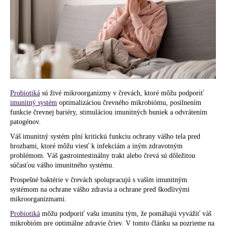
á
j
s
ť
?
Probiotiká
sú živé mikroorganizmy v črevách, ktoré môžu podporiť
imunitný systém
optimalizáciou črevného mikrobiómu, posilnením
funkcie črevnej bariéry, stimuláciou imunitných buniek a odvrátením
HĽADAŤ
patogénov.
Váš imunitný systém plní kritickú funkciu ochrany vášho tela pred
hrozbami, ktoré môžu viesť k infekciám a iným zdravotným
problémom. Váš gastrointestinálny trakt alebo črevá sú dôležitou
O
súčasťou vášho imunitného systému.
d
Prospešné baktérie v črevách spolupracujú s vaším imunitným
p
systémom na ochrane vášho zdravia a ochrane pred škodlivými
o
mikroorganizmami.
r
Probiotiká
môžu podporiť vašu imunitu tým, že pomáhajú vyvážiť váš
ú
mikrobióm pre optimálne zdravie čriev. V tomto článku sa pozrieme na