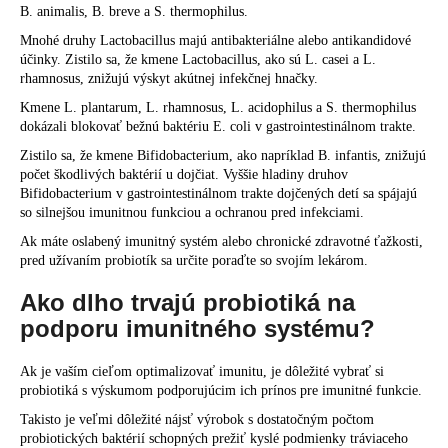
B. animalis, B. breve a S. thermophilus.
Mnohé druhy Lactobacillus majú antibakteriálne alebo antikandidové
účinky. Zistilo sa, že kmene Lactobacillus, ako sú L. casei a L.
rhamnosus, znižujú výskyt akútnej infekčnej hnačky.
Kmene L. plantarum, L. rhamnosus, L. acidophilus a S. thermophilus
dokázali blokovať bežnú baktériu E. coli v gastrointestinálnom trakte.
Zistilo sa, že kmene Bifidobacterium, ako napríklad B. infantis, znižujú
počet škodlivých baktérií u dojčiat. Vyššie hladiny druhov
Bifidobacterium v gastrointestinálnom trakte dojčených detí sa spájajú
so silnejšou imunitnou funkciou a ochranou pred infekciami.
Ak máte oslabený imunitný systém alebo chronické zdravotné ťažkosti,
pred užívaním probiotík sa určite poraďte so svojím lekárom.
Ako dlho trvajú probiotiká na
podporu imunitného systému?
Ak je vaším cieľom optimalizovať imunitu, je dôležité vybrať si
probiotiká s výskumom podporujúcim ich prínos pre imunitné funkcie.
Takisto je veľmi dôležité nájsť výrobok s dostatočným počtom
probiotických baktérií schopných prežiť kyslé podmienky tráviaceho