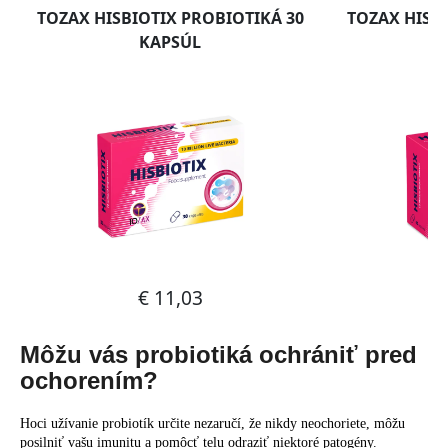
Môžu vás probiotiká ochrániť pred
ochorením?
Hoci užívanie probiotík určite nezaručí, že nikdy neochoriete, môžu
posilniť vašu imunitu a pomôcť telu odraziť niektoré patogény.