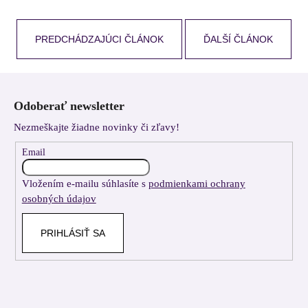
PREDCHÁDZAJÚCI ČLÁNOK
ĎALŠÍ ČLÁNOK
Z
á
Odoberať newsletter
p
Nezmeškajte žiadne novinky či zľavy!
ä
t
Email
i
Vložením e-mailu súhlasíte s
podmienkami ochrany
e
osobných údajov
PRIHLÁSIŤ SA