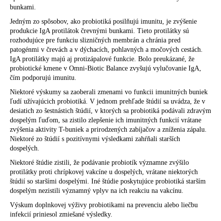
bunkami.
Jedným zo spôsobov, ako probiotiká posilňujú imunitu, je zvýšenie
produkcie IgA protilátok črevnými bunkami. Tieto protilátky sú
rozhodujúce pre funkciu slizničných membrán a chránia pred
patogénmi v črevách a v dýchacích, pohlavných a močových cestách.
IgA protilátky majú aj protizápalové funkcie. Bolo preukázané, že
probiotické kmene v Omni-Biotic Balance zvyšujú vylučovanie IgA,
čím podporujú imunitu.
Niektoré výskumy sa zaoberali zmenami vo funkcii imunitných buniek
ľudí užívajúcich probiotiká. V jednom prehľade štúdií sa uvádza, že v
desiatich zo šestnástich štúdií, v ktorých sa probiotiká podávali zdravým
dospelým ľuďom, sa zistilo zlepšenie ich imunitných funkcií vrátane
zvýšenia aktivity T-buniek a prirodzených zabíjačov a zníženia zápalu.
Niektoré zo štúdií s pozitívnymi výsledkami zahŕňali starších
dospelých.
Niektoré štúdie zistili, že podávanie probiotík významne zvýšilo
protilátky proti chrípkovej vakcíne u dospelých, vrátane niektorých
štúdií so staršími dospelými. Iné štúdie poskytujúce probiotiká starším
dospelým nezistili významný vplyv na ich reakciu na vakcínu.
Výskum doplnkovej výživy probiotikami na prevenciu alebo liečbu
infekcií priniesol zmiešané výsledky.