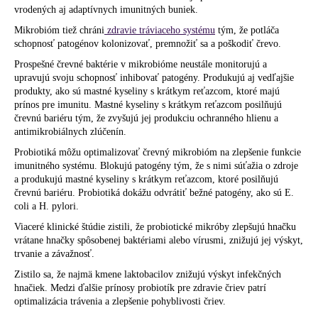
vrodených aj adaptívnych imunitných buniek.
Mikrobióm tiež chráni
zdravie tráviaceho systému
tým, že potláča
schopnosť patogénov kolonizovať, premnožiť sa a poškodiť črevo.
Prospešné črevné baktérie v mikrobióme neustále monitorujú a
upravujú svoju schopnosť inhibovať patogény. Produkujú aj vedľajšie
produkty, ako sú mastné kyseliny s krátkym reťazcom, ktoré majú
prínos pre imunitu. Mastné kyseliny s krátkym reťazcom posilňujú
črevnú bariéru tým, že zvyšujú jej produkciu ochranného hlienu a
antimikrobiálnych zlúčenín.
Probiotiká môžu optimalizovať črevný mikrobióm na zlepšenie funkcie
imunitného systému. Blokujú patogény tým, že s nimi súťažia o zdroje
a produkujú mastné kyseliny s krátkym reťazcom, ktoré posilňujú
črevnú bariéru. Probiotiká dokážu odvrátiť bežné patogény, ako sú E.
coli a H. pylori.
Viaceré klinické štúdie zistili, že probiotické mikróby zlepšujú hnačku
vrátane hnačky spôsobenej baktériami alebo vírusmi, znižujú jej výskyt,
trvanie a závažnosť.
Zistilo sa, že najmä kmene laktobacilov znižujú výskyt infekčných
hnačiek. Medzi ďalšie prínosy probiotík pre zdravie čriev patrí
optimalizácia trávenia a zlepšenie pohyblivosti čriev.