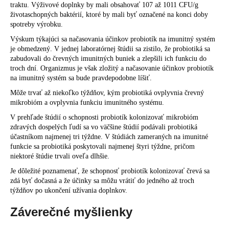
traktu. Výživové doplnky by mali obsahovať 107 až 1011 CFU/g
životaschopných baktérií, ktoré by mali byť označené na konci doby
spotreby výrobku.
Výskum týkajúci sa načasovania účinkov probiotík na imunitný systém
je obmedzený. V jednej laboratórnej štúdii sa zistilo, že probiotiká sa
zabudovali do črevných imunitných buniek a zlepšili ich funkciu do
troch dní. Organizmus je však zložitý a načasovanie účinkov probiotík
na imunitný systém sa bude pravdepodobne líšiť.
Môže trvať až niekoľko týždňov, kým probiotiká ovplyvnia črevný
mikrobióm a ovplyvnia funkciu imunitného systému.
V prehľade štúdií o schopnosti probiotík kolonizovať mikrobióm
zdravých dospelých ľudí sa vo väčšine štúdií podávali probiotiká
účastníkom najmenej tri týždne. V štúdiách zameraných na imunitné
funkcie sa probiotiká poskytovali najmenej štyri týždne, pričom
niektoré štúdie trvali oveľa dlhšie.
Je dôležité poznamenať, že schopnosť probiotík kolonizovať črevá sa
zdá byť dočasná a že účinky sa môžu vrátiť do jedného až troch
týždňov po ukončení užívania doplnkov.
Záverečné myšlienky