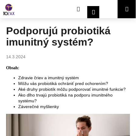
K
Prejsť
Hľadať
Nákupný
Me
na
o
Prihlásenie
obsah
Späť
Späť
š
í
košík
Podporujú probiotiká
Č
k
imunitný systém?
o
p
o
14.3.2024
t
Obsah:
r
Zdravie čriev a imunitný systém
e
Môžu vás probiotiká ochrániť pred ochorením?
b
Aké druhy probiotík môžu podporovať imunitné funkcie?
u
Ako dlho trvajú probiotiká na podporu imunitného
systému?
j
Záverečné myšlienky
e
t
e
n