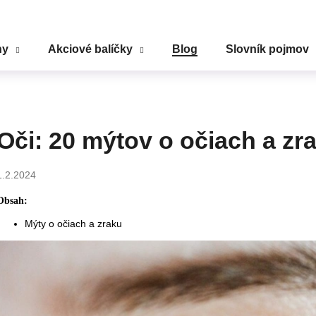
ny
Akciové balíčky
Blog
Slovník pojmov
Čo potrebujete nájsť?
HĽADAŤ
Oči: 20 mýtov o očiach a zr
1.2.2024
Odporúčame
Obsah:
Mýty o očiach a zraku