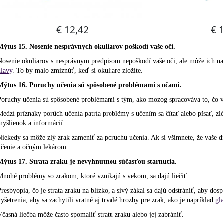
Mýtus 15. Nosenie nesprávnych okuliarov poškodí vaše oči.
Nosenie okuliarov s nesprávnym predpisom nepoškodí vaše oči, ale môže ich n
hlavy
. To by malo zmiznúť, keď si okuliare zložíte.
Mýtus 16. Poruchy učenia sú spôsobené problémami s očami.
Poruchy učenia sú spôsobené problémami s tým, ako mozog spracováva to, čo vi
Medzi príznaky porúch učenia patria problémy s učením sa čítať alebo písať, z
myšlienok a informácií.
Niekedy sa môže zlý zrak zameniť za poruchu učenia. Ak si všimnete, že vaše d
učenie a očným lekárom.
Mýtus 17. Strata zraku je nevyhnutnou súčasťou starnutia.
Mnohé problémy so zrakom, ktoré vznikajú s vekom, sa dajú liečiť.
Presbyopia, čo je strata zraku na blízko, a sivý zákal sa dajú odstrániť, aby dos
vyšetrenia, aby sa zachytili vratné aj trvalé hrozby pre zrak, ako je napríklad
gl
Včasná liečba môže často spomaliť stratu zraku alebo jej zabrániť.