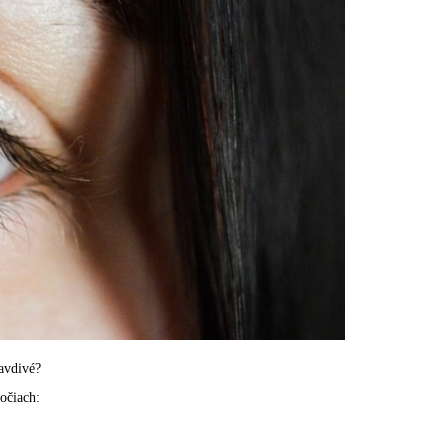
avdivé?
očiach: