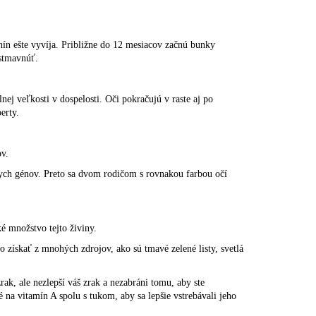
nín ešte vyvíja. Približne do 12 mesiacov začnú bunky
stmavnúť.
nej veľkosti v dospelosti. Oči pokračujú v raste aj po
erty.
ov.
ych génov. Preto sa dvom rodičom s rovnakou farbou očí
é množstvo tejto živiny.
 získať z mnohých zdrojov, ako sú tmavé zelené listy, svetlá
k, ale nezlepší váš zrak a nezabráni tomu, aby ste
é na vitamín A spolu s tukom, aby sa lepšie vstrebávali jeho