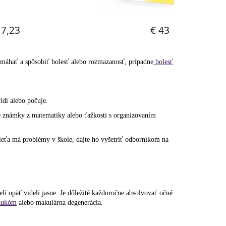
amáhať a spôsobiť bolesť alebo rozmazanosť, prípadne
bolesť
dí alebo počuje.
lé známky z matematiky alebo ťažkosti s organizovaním
ieťa má problémy v škole, dajte ho vyšetriť odborníkom na
pelí opäť videli jasne. Je dôležité každoročne absolvovať očné
aukóm
alebo makulárna degenerácia.