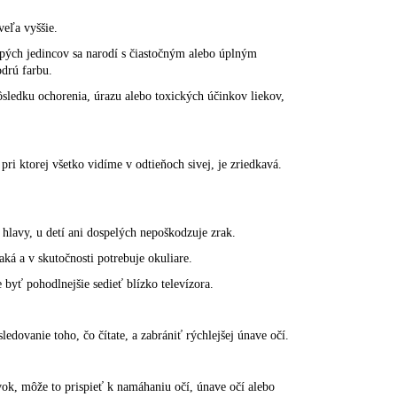
veľa vyššie.
pých jedincov sa narodí s čiastočným alebo úplným
odrú farbu.
sledku ochorenia, úrazu alebo toxických účinkov liekov,
pri ktorej všetko vidíme v odtieňoch sivej, je zriedkavá.
hlavy, u detí ani dospelých nepoškodzuje zrak.
aká a v skutočnosti potrebuje okuliare.
 byť pohodlnejšie sedieť blízko televízora.
edovanie toho, čo čítate, a zabrániť rýchlejšej únave očí.
ávok, môže to prispieť k namáhaniu očí, únave očí alebo