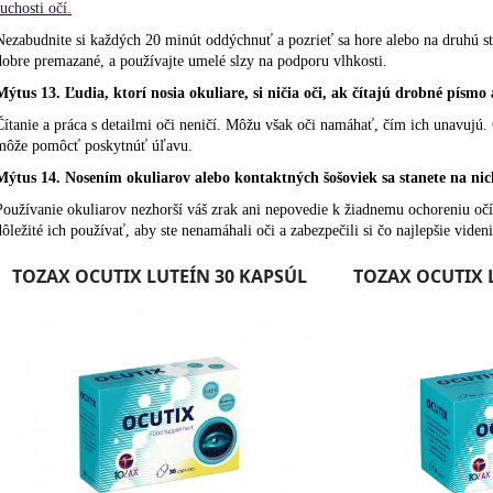
suchosti očí.
Nezabudnite si každých 20 minút oddýchnuť a pozrieť sa hore alebo na druhú str
dobre premazané, a používajte umelé slzy na podporu vlhkosti.
Mýtus 13. Ľudia, ktorí nosia okuliare, si ničia oči, ak čítajú drobné písmo
Čítanie a práca s detailmi oči neničí. Môžu však oči namáhať, čím ich unavujú
môže pomôcť poskytnúť úľavu.
Mýtus 14. Nosením okuliarov alebo kontaktných šošoviek sa stanete na nich
Používanie okuliarov nezhorší váš zrak ani nepovedie k žiadnemu ochoreniu očí. 
dôležité ich používať, aby ste nenamáhali oči a zabezpečili si čo najlepšie videni