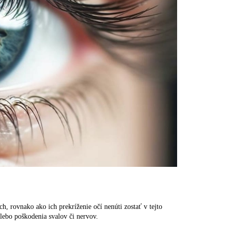
h, rovnako ako ich prekríženie očí nenúti zostať v tejto
lebo poškodenia svalov či nervov.