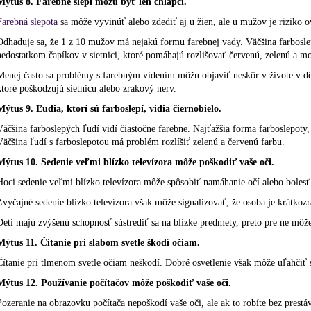
Mýtus 8. Farebne slepí môžu byť len chlapci.
Farebná slepota
sa môže vyvinúť alebo zdediť aj u žien, ale u mužov je riziko o
Odhaduje sa, že 1 z 10 mužov má nejakú formu farebnej vady. Väčšina farbosle
nedostatkom čapíkov v sietnici, ktoré pomáhajú rozlišovať červenú, zelenú a m
Menej často sa problémy s farebným videním môžu objaviť neskôr v živote v dô
ktoré poškodzujú sietnicu alebo zrakový nerv.
Mýtus 9. Ľudia, ktorí sú farboslepí, vidia čiernobielo.
Väčšina farboslepých ľudí vidí čiastočne farebne. Najťažšia forma farboslepoty, 
Väčšina ľudí s farboslepotou má problém rozlíšiť zelenú a červenú farbu.
Mýtus 10. Sedenie veľmi blízko televízora môže poškodiť vaše oči.
Hoci sedenie veľmi blízko televízora môže spôsobiť namáhanie očí alebo bolesť 
Zvyčajné sedenie blízko televízora však môže signalizovať, že osoba je krátkozr
Deti majú zvýšenú schopnosť sústrediť sa na blízke predmety, preto pre ne môže
Mýtus 11. Čítanie pri slabom svetle škodí očiam.
Čítanie pri tlmenom svetle očiam neškodí. Dobré osvetlenie však môže uľahčiť sl
Mýtus 12. Používanie počítačov môže poškodiť vaše oči.
Pozeranie na obrazovku počítača nepoškodí vaše oči, ale ak to robíte bez prest