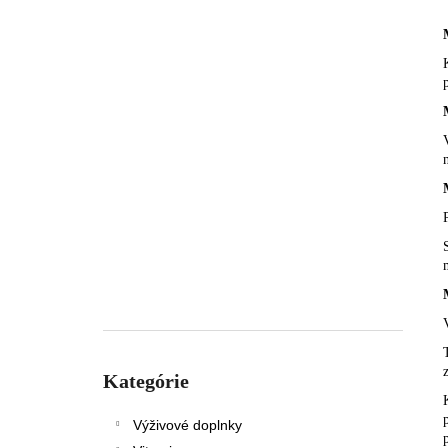
Preskočiť
kategórie
Kategórie
Výživové doplnky