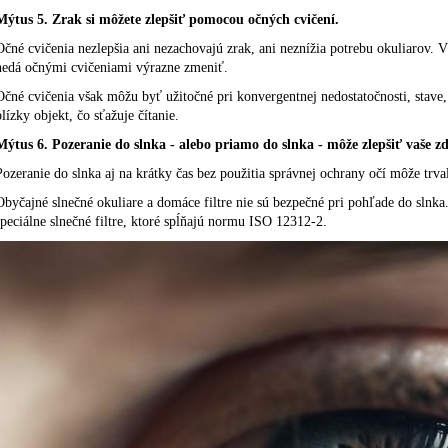
Mýtus 5. Zrak si môžete zlepšiť pomocou očných cvičení.
Očné cvičenia nezlepšia ani nezachovajú zrak, ani neznížia potrebu okuliarov. 
nedá očnými cvičeniami výrazne zmeniť.
Očné cvičenia však môžu byť užitočné pri konvergentnej nedostatočnosti, stave,
blízky objekt, čo sťažuje čítanie.
Mýtus 6. Pozeranie do slnka - alebo priamo do slnka - môže zlepšiť vaše z
Pozeranie do slnka aj na krátky čas bez použitia správnej ochrany očí môže trva
Obyčajné slnečné okuliare a domáce filtre nie sú bezpečné pri pohľade do slnka
špeciálne slnečné filtre, ktoré spĺňajú normu ISO 12312-2.