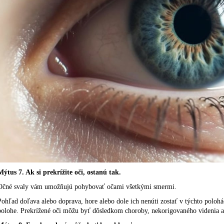
Mýtus 7. Ak si prekrížite oči, ostanú tak.
Očné svaly vám umožňujú pohybovať očami všetkými smermi.
Pohľad doľava alebo doprava, hore alebo dole ich nenúti zostať v týchto polohác
polohe. Prekrížené oči môžu byť dôsledkom choroby, nekorigovaného videnia a