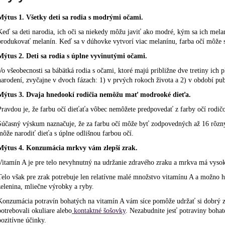
Mýtus 1. Všetky deti sa rodia s modrými očami.
Keď sa deti narodia, ich oči sa niekedy môžu javiť ako modré, kým sa ich mela
produkovať melanín. Keď sa v dúhovke vytvorí viac melanínu, farba očí môže 
Mýtus 2. Deti sa rodia s úplne vyvinutými očami.
Vo všeobecnosti sa bábätká rodia s očami, ktoré majú približne dve tretiny ich pl
narodení, zvyčajne v dvoch fázach: 1) v prvých rokoch života a 2) v období pub
Mýtus 3. Dvaja hnedookí rodičia nemôžu mať modrooké dieťa.
Pravdou je, že farbu očí dieťaťa vôbec nemôžete predpovedať z farby očí rodič
Súčasný výskum naznačuje, že za farbu očí môže byť zodpovedných až 16 rôzn
môže narodiť dieťa s úplne odlišnou farbou očí.
Mýtus 4. Konzumácia mrkvy vám zlepší zrak.
Vitamín A je pre telo nevyhnutný na udržanie zdravého zraku a mrkva má vysok
Telo však pre zrak potrebuje len relatívne malé množstvo vitamínu A a možno ho
zelenina, mliečne výrobky a ryby.
Konzumácia potravín bohatých na vitamín A vám síce pomôže udržať si dobrý zra
potrebovali okuliare alebo
kontaktné šošovky
. Nezabudnite jesť potraviny bohat
pozitívne účinky.