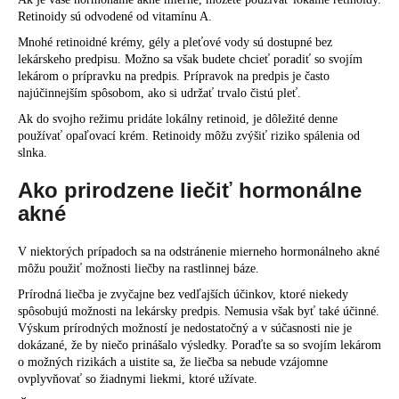
Retinoidy sú odvodené od vitamínu A.
Mnohé retinoidné krémy, gély a pleťové vody sú dostupné bez
lekárskeho predpisu. Možno sa však budete chcieť poradiť so svojím
lekárom o prípravku na predpis. Prípravok na predpis je často
najúčinnejším spôsobom, ako si udržať trvalo čistú pleť.
Ak do svojho režimu pridáte lokálny retinoid, je dôležité denne
používať opaľovací krém. Retinoidy môžu zvýšiť riziko spálenia od
slnka.
Ako prirodzene liečiť hormonálne
akné
V niektorých prípadoch sa na odstránenie mierneho hormonálneho akné
môžu použiť možnosti liečby na rastlinnej báze.
Prírodná liečba je zvyčajne bez vedľajších účinkov, ktoré niekedy
spôsobujú možnosti na lekársky predpis. Nemusia však byť také účinné.
Výskum prírodných možností je nedostatočný a v súčasnosti nie je
dokázané, že by niečo prinášalo výsledky. Poraďte sa so svojím lekárom
o možných rizikách a uistite sa, že liečba sa nebude vzájomne
ovplyvňovať so žiadnymi liekmi, ktoré užívate.