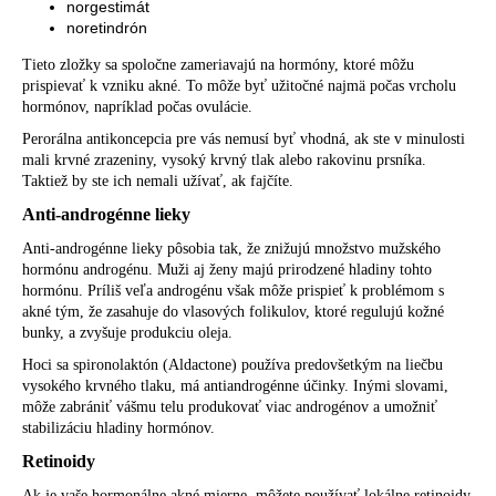
norgestimát
noretindrón
Tieto zložky sa spoločne zameriavajú na hormóny, ktoré môžu
prispievať k vzniku akné. To môže byť užitočné najmä počas vrcholu
hormónov, napríklad počas ovulácie.
Perorálna antikoncepcia pre vás nemusí byť vhodná, ak ste v minulosti
mali krvné zrazeniny, vysoký krvný tlak alebo rakovinu prsníka.
Taktiež by ste ich nemali užívať, ak fajčíte.
Anti-androgénne lieky
Anti-androgénne lieky pôsobia tak, že znižujú množstvo mužského
hormónu androgénu. Muži aj ženy majú prirodzené hladiny tohto
hormónu. Príliš veľa androgénu však môže prispieť k problémom s
akné tým, že zasahuje do vlasových folikulov, ktoré regulujú kožné
bunky, a zvyšuje produkciu oleja.
Hoci sa spironolaktón (Aldactone) používa predovšetkým na liečbu
vysokého krvného tlaku, má antiandrogénne účinky. Inými slovami,
môže zabrániť vášmu telu produkovať viac androgénov a umožniť
stabilizáciu hladiny hormónov.
Retinoidy
Ak je vaše hormonálne akné mierne, môžete používať lokálne retinoidy.