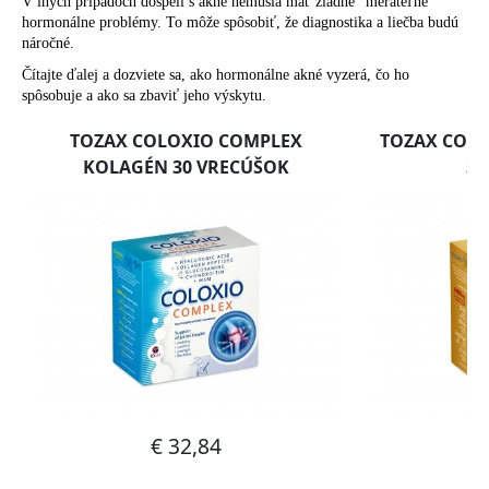
č
V iných prípadoch dospelí s akné nemusia mať žiadne "merateľné"
a
hormonálne problémy. To môže spôsobiť, že diagnostika a liečba budú
náročné.
m
e
Čítajte ďalej a dozviete sa, ako hormonálne akné vyzerá, čo ho
spôsobuje a ako sa zbaviť jeho výskytu.