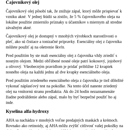
Čajovníkový olej
Čajovníkový olej pôsobí tak, že znižuje zápal, ktorý môže prispievať k
vzniku akné. V jednej štúdii sa zistilo, že 5 % čajovníkového oleja na
lokálne použitie zmiernilo príznaky u účastníkov s miernym až stredne
závažným akné.
Čajovníkový olej je dostupný v mnohých výrobkoch starostlivosti o
pleť, ako sú čistiace a tonizačné prípravky. Esenciálny olej z čajovníka
môžete použiť aj na ošetrenie škvŕn.
Pred použitím by ste mali esenciálny olej z čajovníka vždy zriediť s
nosným olejom. Medzi obľúbené nosné oleje patrí kokosový, jojobový
a olivový. Všeobecným pravidlom je pridať približne 12 kvapiek
nosného oleja na každú jednu až dve kvapky esenciálneho oleja.
Pred použitím zriedeného esenciálneho oleja z čajovníka je tiež dôležité
vykonať náplasťový test na pokožke. Na tento účel naneste zriedený
olej na vnútornú stranu predlaktia. Ak do 24 hodín nezaznamenáte
žiadne podráždenie alebo zápal, malo by byť bezpečné použiť ho aj
inde.
Kyselina alfa-hydroxy
AHA sa nachádza v mnohých voľne predajných maskách a krémoch.
Rovnako ako retinoidy, aj AHA môžu zvýšiť citlivosť vašej pokožky na