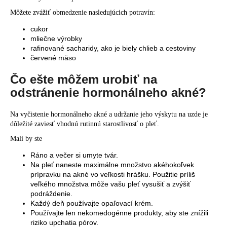
Môžete zvážiť obmedzenie nasledujúcich potravín:
cukor
mliečne výrobky
rafinované sacharidy, ako je biely chlieb a cestoviny
červené mäso
Čo ešte môžem urobiť na
odstránenie hormonálneho akné?
Na vyčistenie hormonálneho akné a udržanie jeho výskytu na uzde je
dôležité zaviesť vhodnú rutinnú starostlivosť o pleť.
Mali by ste
Ráno a večer si umyte tvár.
Na pleť naneste maximálne množstvo akéhokoľvek
prípravku na akné vo veľkosti hrášku. Použitie príliš
veľkého množstva môže vašu pleť vysušiť a zvýšiť
podráždenie.
Každý deň používajte opaľovací krém.
Používajte len nekomedogénne produkty, aby ste znížili
riziko upchatia pórov.