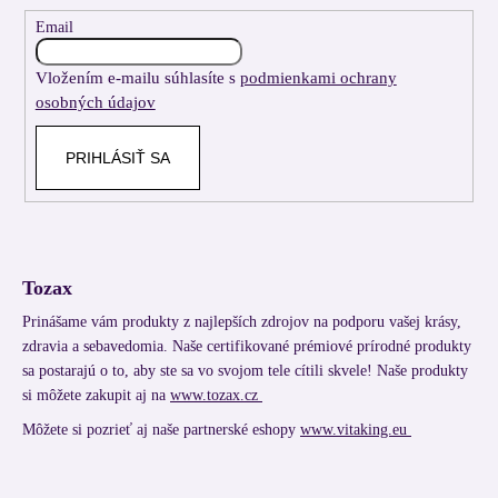
t
Email
i
Vložením e-mailu súhlasíte s
podmienkami ochrany
e
osobných údajov
PRIHLÁSIŤ SA
Tozax
Prinášame vám produkty z najlepších zdrojov na podporu vašej krásy,
zdravia a sebavedomia. Naše certifikované prémiové prírodné produkty
sa postarajú o to, aby ste sa vo svojom tele cítili skvele! Naše produkty
si môžete zakupit aj na
www.tozax.cz
Môžete si pozrieť aj naše partnerské eshopy
www.vitaking.eu