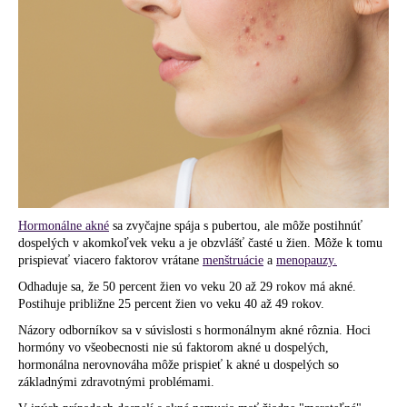
á
j
s
ť
?
HĽADAŤ
Hormonálne akné
sa zvyčajne spája s pubertou, ale môže postihnúť
dospelých v akomkoľvek veku a je obzvlášť časté u žien. Môže k tomu
prispievať viacero faktorov vrátane
menštruácie
a
menopauzy.
O
Odhaduje sa, že 50 percent žien vo veku 20 až 29 rokov má akné.
Postihuje približne 25 percent žien vo veku 40 až 49 rokov.
d
p
Názory odborníkov sa v súvislosti s hormonálnym akné rôznia. Hoci
o
hormóny vo všeobecnosti nie sú faktorom akné u dospelých,
hormonálna nerovnováha môže prispieť k akné u dospelých so
r
základnými zdravotnými problémami.
ú