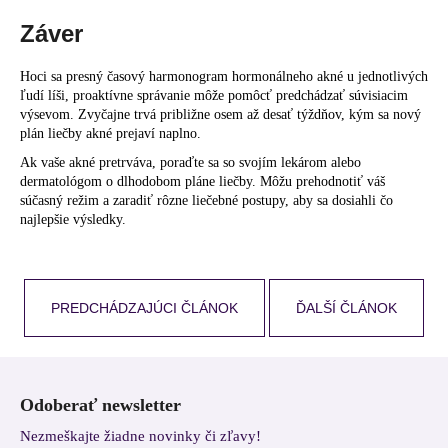
Záver
Hoci sa presný časový harmonogram hormonálneho akné u jednotlivých
ľudí líši, proaktívne správanie môže pomôcť predchádzať súvisiacim
výsevom. Zvyčajne trvá približne osem až desať týždňov, kým sa nový
plán liečby akné prejaví naplno.
Ak vaše akné pretrváva, poraďte sa so svojím lekárom alebo
dermatológom o dlhodobom pláne liečby. Môžu prehodnotiť váš
súčasný režim a zaradiť rôzne liečebné postupy, aby sa dosiahli čo
najlepšie výsledky.
PREDCHÁDZAJÚCI ČLÁNOK
ĎALŠÍ ČLÁNOK
Z
á
Odoberať newsletter
p
Nezmeškajte žiadne novinky či zľavy!
ä