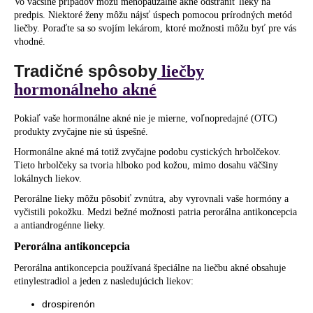
Vo väčšine prípadov môžu menopauzálne akné odstrániť lieky na
predpis. Niektoré ženy môžu nájsť úspech pomocou prírodných metód
liečby. Poraďte sa so svojím lekárom, ktoré možnosti môžu byť pre vás
vhodné.
Tradičné spôsoby
liečby
hormonálneho akné
Pokiaľ vaše hormonálne akné nie je mierne, voľnopredajné (OTC)
produkty zvyčajne nie sú úspešné.
Hormonálne akné má totiž zvyčajne podobu cystických hrbolčekov.
Tieto hrbolčeky sa tvoria hlboko pod kožou, mimo dosahu väčšiny
lokálnych liekov.
Perorálne lieky môžu pôsobiť zvnútra, aby vyrovnali vaše hormóny a
vyčistili pokožku. Medzi bežné možnosti patria perorálna antikoncepcia
a antiandrogénne lieky.
Perorálna antikoncepcia
Perorálna antikoncepcia používaná špeciálne na liečbu akné obsahuje
etinylestradiol a jeden z nasledujúcich liekov:
drospirenón