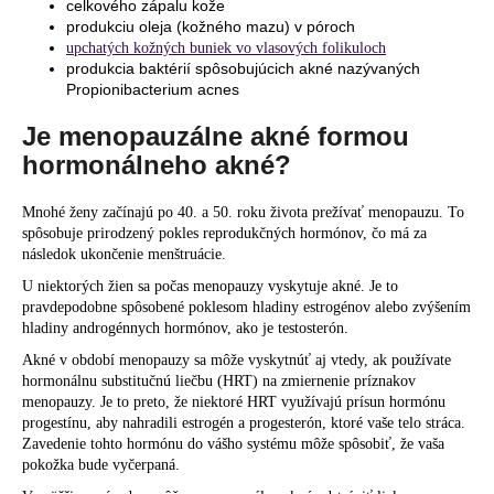
celkového zápalu kože
produkciu oleja (kožného mazu) v póroch
upchatých kožných buniek vo vlasových folikuloch
produkcia baktérií spôsobujúcich akné nazývaných
Propionibacterium acnes
Je menopauzálne akné formou
hormonálneho akné?
Mnohé ženy začínajú po 40. a 50. roku života prežívať menopauzu. To
spôsobuje prirodzený pokles reprodukčných hormónov, čo má za
následok ukončenie menštruácie.
U niektorých žien sa počas menopauzy vyskytuje akné. Je to
pravdepodobne spôsobené poklesom hladiny estrogénov alebo zvýšením
hladiny androgénnych hormónov, ako je testosterón.
Akné v období menopauzy sa môže vyskytnúť aj vtedy, ak používate
hormonálnu substitučnú liečbu (HRT) na zmiernenie príznakov
menopauzy. Je to preto, že niektoré HRT využívajú prísun hormónu
progestínu, aby nahradili estrogén a progesterón, ktoré vaše telo stráca.
Zavedenie tohto hormónu do vášho systému môže spôsobiť, že vaša
pokožka bude vyčerpaná.