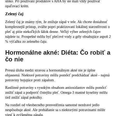
slnko. Pri používaní produktov s AHA by ste mali vždy používať
opaľovací krém.
Zelený čaj
Zelený čaj je známy tým, že znižuje zápal v tele. Ak chcete dosiahnuť
komplexnejší prístup, zvážte popri praktizovaní lokálnej starostlivosti o
pleť aj pitie niekoľkých šálok denne. Veľký výber zelených čajov
nájdete tu. Prospešné môžu byť pleťové vody a gély obsahujúce aspoň 2
% výťažku zo zeleného čaju.
Hormonálne akné: Diéta: Čo robiť a
čo nie
Presná úloha medzi stravou a hormonálnym akné nie je úplne
objasnená. Niektoré potraviny môžu pomôcť predchádzať akné - najmä
potraviny bojujúce proti zápalom.
Rastlinné potraviny s vysokým obsahom antioxidantov môžu pomôcť
znížiť zápal a podporiť čistejšiu pleť. Omega-3 mastné kyseliny môžu
tiež znížiť zápal pokožky.
Na rozdiel od všeobecného presvedčenia samotné nezdravé jedlo
nespôsobuje akné. Ale preháňanie sa s niektorými potravinami môže
viesť k zvýšenému zápalu.