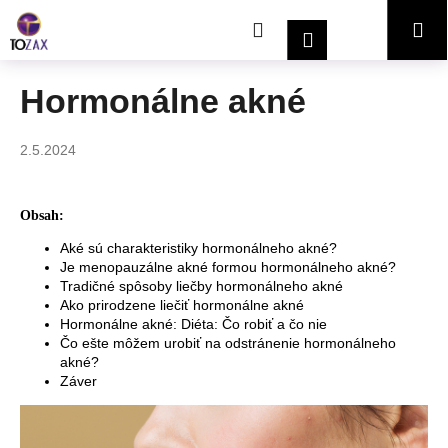
K
Prejsť
Hľadať
Nákupný
Me
na
o
Prihlásenie
obsah
Späť
Späť
š
í
košík
Hormonálne akné
Č
k
o
2.5.2024
p
o
t
Obsah:
r
Aké sú charakteristiky hormonálneho akné?
e
Je menopauzálne akné formou hormonálneho akné?
Tradičné spôsoby liečby hormonálneho akné
b
Ako prirodzene liečiť hormonálne akné
u
Hormonálne akné: Diéta: Čo robiť a čo nie
j
Čo ešte môžem urobiť na odstránenie hormonálneho
akné?
e
Záver
t
e
n