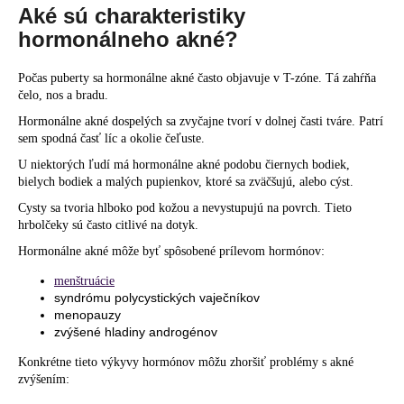
Aké sú charakteristiky
hormonálneho akné?
Počas puberty sa hormonálne akné často objavuje v T-zóne. Tá zahŕňa
čelo, nos a bradu.
Hormonálne akné dospelých sa zvyčajne tvorí v dolnej časti tváre. Patrí
sem spodná časť líc a okolie čeľuste.
U niektorých ľudí má hormonálne akné podobu čiernych bodiek,
bielych bodiek a malých pupienkov, ktoré sa zväčšujú, alebo cýst.
Cysty sa tvoria hlboko pod kožou a nevystupujú na povrch. Tieto
hrbolčeky sú často citlivé na dotyk.
Hormonálne akné môže byť spôsobené prílevom hormónov:
menštruácie
syndrómu polycystických vaječníkov
menopauzy
zvýšené hladiny androgénov
Konkrétne tieto výkyvy hormónov môžu zhoršiť problémy s akné
zvýšením: