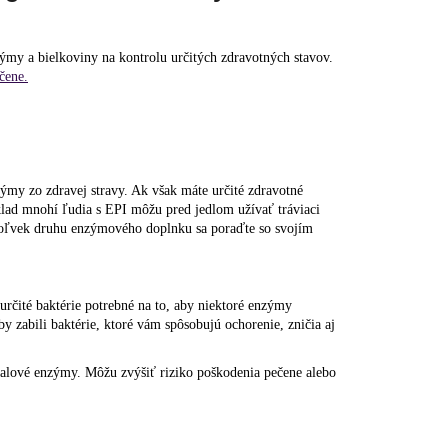
zýmy a bielkoviny na kontrolu určitých zdravotných stavov.
čene.
ýmy zo zdravej stravy. Ak však máte určité zdravotné
lad mnohí ľudia s EPI môžu pred jedlom užívať tráviaci
koľvek druhu enzýmového doplnku sa poraďte so svojím
rčité baktérie potrebné na to, aby niektoré enzýmy
y zabili baktérie, ktoré vám spôsobujú ochorenie, zničia aj
valové enzýmy. Môžu zvýšiť riziko poškodenia pečene alebo