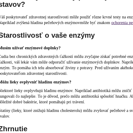
stavov?
Váš poskytovateľ zdravotnej starostlivosti môže použiť rôzne krvné testy na en
Napríklad
zvýšená hladina pečeňových enzýmov
môže byť znakom
ochorenia pe
Starostlivosť o vaše enzýmy
Musím užívať enzýmové doplnky?
Ľudia bez chronických zdravotných ťažkostí môžu zvyčajne získať potrebné enz
ťažkosti, váš lekár vám môže odporučiť užívanie enzýmových doplnkov. Naprík
enzým. To pomáha ich telu absorbovať živiny z potravy. Pred užívaním akého
poskytovateľom zdravotnej starostlivosti.
Môžu lieky ovplyvniť hladinu enzýmov?
Niektoré lieky ovplyvňujú hladinu enzýmov. Napríklad
antibiotiká
môžu zničiť u
fungovali čo najlepšie. To je dôvod, prečo môžu antibiotiká spôsobiť hnačku. Ab
dôležité dobré baktérie, ktoré pomáhajú pri trávení.
Statíny
(lieky, ktoré znižujú hladinu cholesterolu) môžu zvyšovať pečeňové a s
svalov.
Zhrnutie