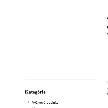
Preskočiť
kategórie
Kategórie
Výživové doplnky