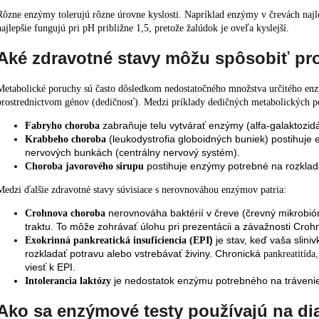
Rôzne enzýmy tolerujú rôzne úrovne kyslosti. Napríklad enzýmy v črevách najl
najlepšie fungujú pri pH približne 1,5, pretože žalúdok je oveľa kyslejší.
Aké zdravotné stavy môžu spôsobiť p
Metabolické poruchy sú často dôsledkom nedostatočného množstva určitého enzý
prostredníctvom génov (dedičnosť). Medzi príklady dedičných metabolických po
zabraňuje telu vytvárať enzýmy (alfa-galaktozidáz
Fabryho choroba
(leukodystrofia globoidných buniek) postihuje
Krabbeho choroba
nervových bunkách (centrálny nervový systém).
postihuje enzýmy potrebné na rozklad
Choroba javorového sirupu
Medzi ďalšie zdravotné stavy súvisiace s nerovnováhou enzýmov patria:
nerovnováha baktérií v čreve (črevný mikrobió
Crohnova choroba
traktu. To môže zohrávať úlohu pri prezentácii a závažnosti Croh
)
je stav, keď vaša slin
Exokrinná pankreatická insuficiencia (EPI
rozkladať potravu alebo vstrebávať živiny. Chronická
pankreatitída
viesť k EPI.
je nedostatok enzýmu potrebného na trávenie 
Intolerancia laktózy
Ako sa enzýmové testy používajú na di