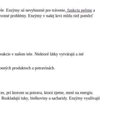
le. Enzýmy sú nevyhnutné pre trávenie,
funkciu pečene
a
ravotné problémy. Enzýmy v našej krvi môžu tiež pomôcť
akcie v našom tele. Niektoré látky vytvárajú a iné
bených produktoch a potravinách.
ces, pri ktorom sa potrava, ktorú zjeme, mení na energiu.
. Rozkladajú tuky, bielkoviny a sacharidy. Enzýmy využívajú