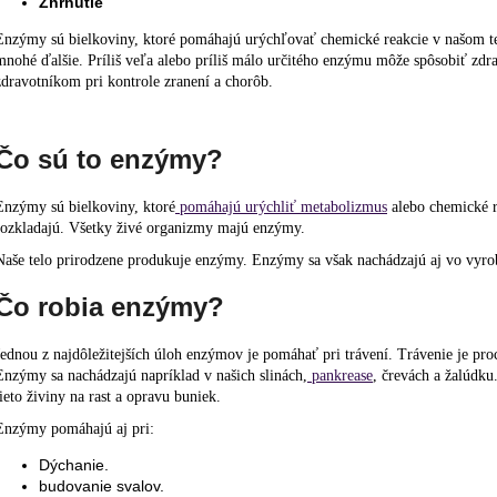
Zhrnutie
Enzýmy sú bielkoviny, ktoré pomáhajú urýchľovať chemické reakcie v našom te
mnohé ďalšie. Príliš veľa alebo príliš málo určitého enzýmu môže spôsobiť zd
zdravotníkom pri kontrole zranení a chorôb.
Čo sú to enzýmy?
Enzýmy sú bielkoviny, ktoré
pomáhajú urýchliť metabolizmus
alebo chemické re
rozkladajú. Všetky živé organizmy majú enzýmy.
Naše telo prirodzene produkuje enzýmy. Enzýmy sa však nachádzajú aj vo vyro
Čo robia enzýmy?
Jednou z najdôležitejších úloh enzýmov je pomáhať pri trávení. Trávenie je pro
Enzýmy sa nachádzajú napríklad v našich slinách,
pankrease
, črevách a žalúdku
tieto živiny na rast a opravu buniek.
Enzýmy pomáhajú aj pri:
Dýchanie.
budovanie svalov.