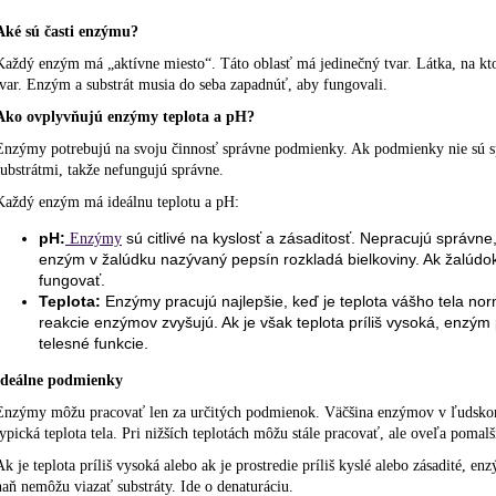
Aké sú časti enzýmu?
Každý enzým má „aktívne miesto“. Táto oblasť má jedinečný tvar. Látka, na ktor
tvar. Enzým a substrát musia do seba zapadnúť, aby fungovali.
Ako ovplyvňujú enzýmy teplota a pH?
Enzýmy potrebujú na svoju činnosť správne podmienky. Ak podmienky nie sú s
substrátmi, takže nefungujú správne.
Každý enzým má ideálnu teplotu a pH:
pH:
sú citlivé na kyslosť a zásaditosť. Nepracujú správne,
Enzýmy
enzým v žalúdku nazývaný pepsín rozkladá bielkoviny. Ak žalúdo
fungovať.
Teplota:
Enzýmy pracujú najlepšie, keď je teplota vášho tela nor
reakcie enzýmov zvyšujú. Ak je však teplota príliš vysoká, enzý
telesné funkcie.
Ideálne podmienky
Enzýmy môžu pracovať len za určitých podmienok. Väčšina enzýmov v ľudskom tel
typická teplota tela. Pri nižších teplotách môžu stále pracovať, ale oveľa pomalš
Ak je teplota príliš vysoká alebo ak je prostredie príliš kyslé alebo zásadité, e
naň nemôžu viazať substráty. Ide o denaturáciu.