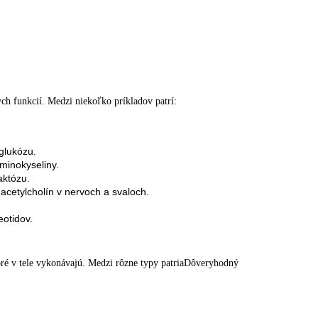
ch funkcií. Medzi niekoľko príkladov patrí:
 glukózu.
minokyseliny.
aktózu.
acetylcholín v nervoch a svaloch.
otidov.
ré v tele vykonávajú.
Medzi
rôzne typy
patriaDôveryhodný