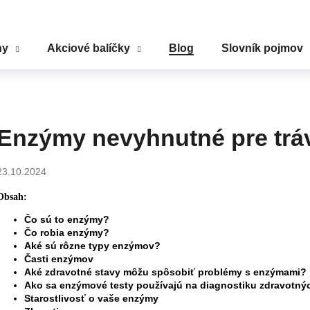
ny
Akciové balíčky
Blog
Slovník pojmov
Čo potrebujete nájsť?
HĽADAŤ
Enzýmy nevyhnutné pre trá
23.10.2024
Odporúčame
Obsah:
Čo sú to enzýmy?
Čo robia enzýmy?
Aké sú rôzne typy enzýmov?
Časti enzýmov
Aké zdravotné stavy môžu spôsobiť problémy s enzýmami?
Ako sa enzýmové testy používajú na diagnostiku zdravotný
Starostlivosť o vaše enzýmy