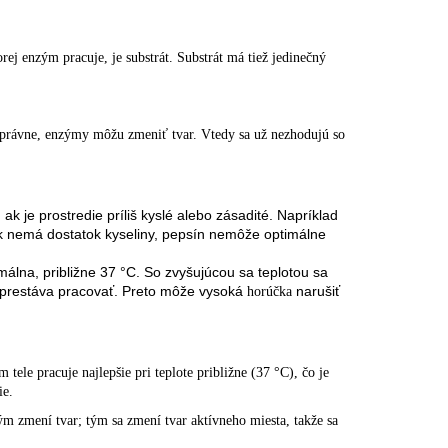
ej enzým pracuje, je substrát. Substrát má tiež jedinečný
právne, enzýmy môžu zmeniť tvar. Vtedy sa už nezhodujú so
 ak je prostredie príliš kyslé alebo zásadité. Napríklad
k nemá dostatok kyseliny, pepsín nemôže optimálne
málna, približne 37 °C. So zvyšujúcou sa teplotou sa
m prestáva pracovať. Preto môže vysoká
narušiť
horúčka
e pracuje najlepšie pri teplote približne (37 °C), čo je
ie.
nzým zmení tvar; tým sa zmení tvar aktívneho miesta, takže sa