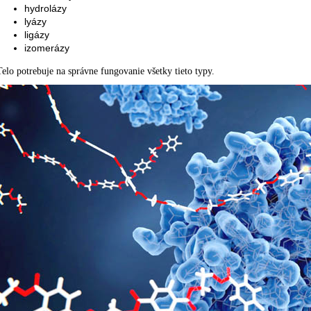
hydrolázy
lyázy
ligázy
izomerázy
Telo potrebuje na správne fungovanie všetky tieto typy.