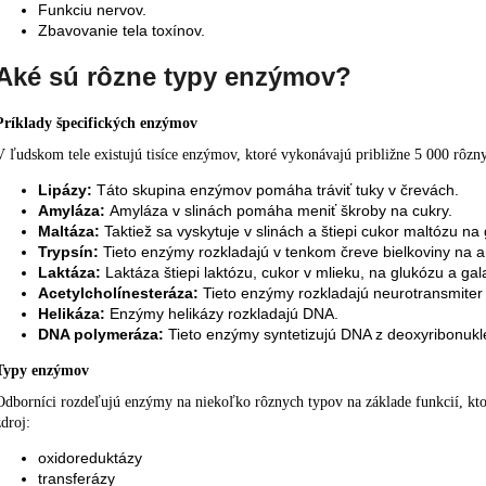
Funkciu nervov.
Zbavovanie tela toxínov.
Aké sú rôzne typy enzýmov?
Príklady špecifických enzýmov
V ľudskom tele existujú tisíce enzýmov, ktoré vykonávajú približne
5 000
rôzny
Lipázy:
Táto skupina enzýmov pomáha tráviť tuky v črevách.
Amyláza:
Amyláza v slinách pomáha meniť škroby na cukry.
Maltáza:
Taktiež sa vyskytuje v slinách a štiepi cukor maltózu na
Trypsín:
Tieto enzýmy rozkladajú v tenkom čreve bielkoviny na a
Laktáza:
Laktáza štiepi laktózu, cukor v mlieku, na glukózu a gal
Acetylcholínesteráza:
Tieto enzýmy rozkladajú neurotransmiter 
Helikáza:
Enzýmy helikázy rozkladajú DNA.
DNA polymeráza:
Tieto enzýmy syntetizujú DNA z deoxyribonukle
Typy enzýmov
Odborníci rozdeľujú enzýmy na niekoľko rôznych typov na základe funkcií, kto
zdroj
:
oxidoreduktázy
transferázy