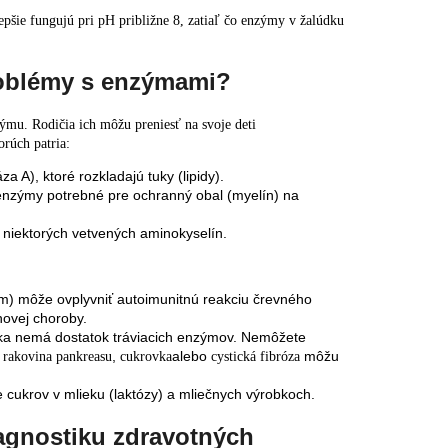
epšie fungujú pri
pH
približne
8
, zatiaľ čo enzýmy v žalúdku
roblémy s enzýmami?
mu. Rodičia ich môžu preniesť na svoje deti
rúch patria:
a A), ktoré rozkladajú tuky (lipidy).
 enzýmy potrebné pre ochranný obal (myelín) na
 niektorých vetvených aminokyselín.
m) môže ovplyvniť autoimunitnú reakciu črevného
novej choroby.
ivka nemá dostatok tráviacich enzýmov. Nemôžete
,
,
alebo
môžu
rakovina pankreasu
cukrovka
cystická fibróza
cukrov v mlieku (laktózy) a mliečnych výrobkoch.
agnostiku zdravotných