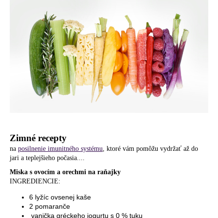
Zimné recepty
na
posilnenie imunitného systému
, ktoré vám pomôžu vydržať až do
jari a teplejšieho počasia....
Miska s ovocím a orechmi na raňajky
INGREDIENCIE:
6 lyžíc ovsenej kaše
2 pomaranče
vanička gréckeho jogurtu s 0 % tuku