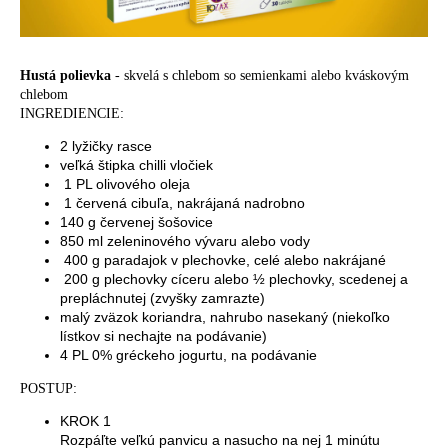
Hustá polievka
- skvelá s chlebom so semienkami alebo kváskovým
chlebom
INGREDIENCIE:
2 lyžičky rasce
veľká štipka chilli vločiek
1 PL olivového oleja
1 červená cibuľa, nakrájaná nadrobno
140 g červenej šošovice
850 ml zeleninového vývaru alebo vody
400 g paradajok v plechovke, celé alebo nakrájané
200 g plechovky cíceru alebo ½ plechovky, scedenej a
prepláchnutej (zvyšky zamrazte)
malý zväzok koriandra, nahrubo nasekaný (niekoľko
lístkov si nechajte na podávanie)
4 PL 0% gréckeho jogurtu, na podávanie
POSTUP:
KROK 1
Rozpáľte veľkú panvicu a nasucho na nej 1 minútu