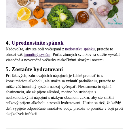
4.
Uprednostnite spánok
Nedovoľte, aby ste boli vyčerpaní z
nedostatku spánku
, pretože to
ohrozí váš
imunitný systém
. Počas zimných sviatkov sa snažte vyvážiť
vianočné a novoročné večierky niekoľkými skorými nocami.
5. Zostaňte hydratovaní
Pri lákavých, zahrievajúcich nápojoch je ľahké prehnať to s
konzumáciou alkoholu, ale snažte sa vyhnúť preháňaniu, pretože to
môže váš imunitný systém naozaj vyčerpať. Neznamená to úplnú
abstinenciu, ale ak pijete alkohol, možno ho striedajte s
nealkoholickými nápojmi s nízkym obsahom cukru, aby ste znížili
celkový príjem alkoholu a zostali hydratovaní. Uistite sa tiež, že každý
deň vypijete odporúčané množstvo vody, pretože to pomôže v boji proti
akejkoľvek infekcii.