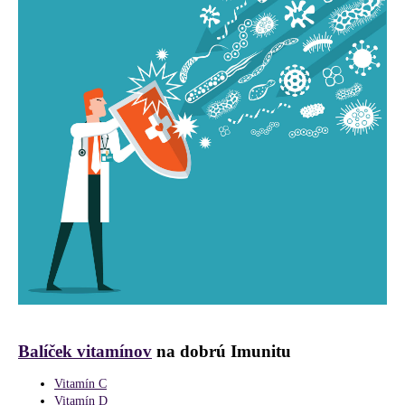
Balíček vitamínov
na dobrú Imunitu
Vitamín C
Vitamín D