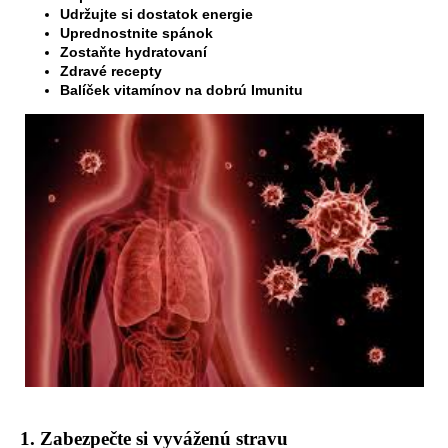
Udržujte si dostatok energie
á
Uprednostnite spánok
j
Zostaňte hydratovaní
Zdravé recepty
s
Balíček vitamínov na dobrú Imunitu
ť
?
HĽADAŤ
O
d
p
o
r
ú
1. Zabezpečte si vyváženú stravu