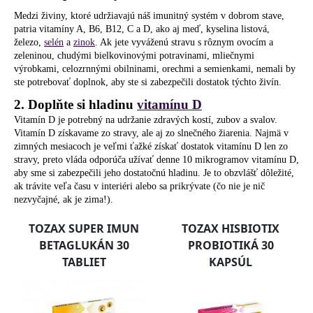
č
a
Medzi živiny, ktoré udržiavajú náš imunitný systém v dobrom stave,
m
patria vitamíny A, B6, B12, C a D, ako aj meď, kyselina listová,
železo,
selén
a
zinok
. Ak jete vyváženú stravu s rôznym ovocím a
e
zeleninou, chudými bielkovinovými potravinami, mliečnymi
výrobkami, celozrnnými obilninami, orechmi a semienkami, nemali by
ste potrebovať doplnok, aby ste si zabezpečili dostatok týchto živín.
2. Doplňte si hladinu
vitamínu D
Vitamín D je potrebný na udržanie zdravých kostí, zubov a svalov.
Vitamín D získavame zo stravy, ale aj zo slnečného žiarenia. Najmä v
zimných mesiacoch je veľmi ťažké získať dostatok vitamínu D len zo
stravy, preto vláda odporúča užívať denne 10 mikrogramov vitamínu D,
aby sme si zabezpečili jeho dostatočnú hladinu. Je to obzvlášť dôležité,
ak trávite veľa času v interiéri alebo sa prikrývate (čo nie je nič
nezvyčajné, ak je zima!).