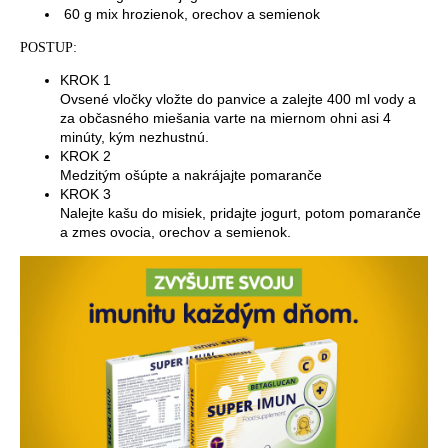
60 g mix hrozienok, orechov a semienok
POSTUP:
KROK 1
Ovsené vločky vložte do panvice a zalejte 400 ml vody a
za občasného miešania varte na miernom ohni asi 4
minúty, kým nezhustnú.
KROK 2
Medzitým ošúpte a nakrájajte pomaranče
KROK 3
Nalejte kašu do misiek, pridajte jogurt, potom pomaranče
a zmes ovocia, orechov a semienok.