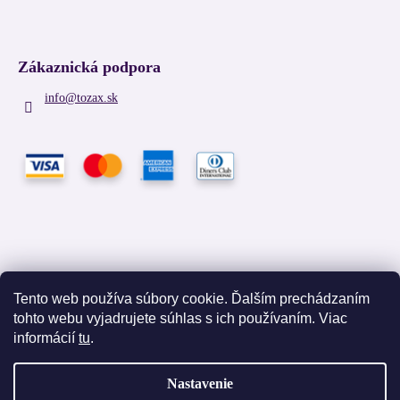
Zákaznická podpora
info
@
tozax.sk
Tento web používa súbory cookie. Ďalším prechádzaním
tohto webu vyjadrujete súhlas s ich používaním. Viac
Facebook
informácií
tu
.
Nastavenie