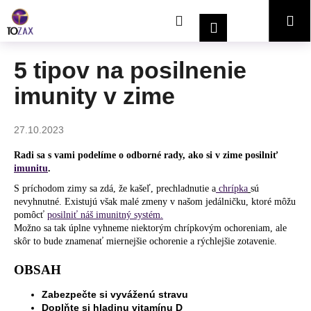
K
Prejsť
Hľadať
Nákupný
Me
na
o
Prihlásenie
obsah
Späť
Späť
š
í
košík
5 tipov na posilnenie
Č
k
imunity v zime
o
p
o
27.10.2023
t
Radi sa s vami podelíme o odborné rady, ako si v zime posilniť
r
imunitu
.
e
S príchodom zimy sa zdá, že kašeľ, prechladnutie a
chrípka
sú
b
nevyhnutné. Existujú však malé zmeny v našom jedálničku, ktoré môžu
pomôcť
posilniť náš imunitný systém.
u
Možno sa tak úplne vyhneme niektorým chrípkovým ochoreniam, ale
j
skôr to bude znamenať miernejšie ochorenie a rýchlejšie zotavenie.
e
OBSAH
t
e
Zabezpečte si vyváženú stravu
n
Doplňte si hladinu vitamínu D