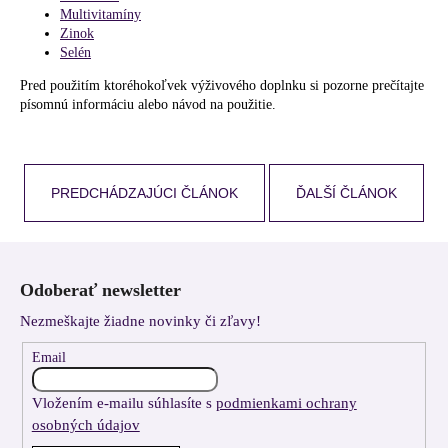
Multivitamíny
Zinok
Selén
Pred použitím ktoréhokoľvek výživového doplnku si pozorne prečítajte
písomnú informáciu alebo návod na použitie.
PREDCHÁDZAJÚCI ČLÁNOK
ĎALŠÍ ČLÁNOK
Z
á
Odoberať newsletter
p
Nezmeškajte žiadne novinky či zľavy!
ä
t
Email
i
Vložením e-mailu súhlasíte s
podmienkami ochrany
e
osobných údajov