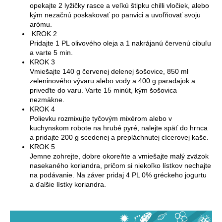
opekajte 2 lyžičky rasce a veľkú štipku chilli vločiek, alebo
kým nezačnú poskakovať po panvici a uvoľňovať svoju
arómu.
KROK 2
Pridajte 1 PL olivového oleja a 1 nakrájanú červenú cibuľu
a varte 5 min.
KROK 3
Vmiešajte 140 g červenej delenej šošovice, 850 ml
zeleninového vývaru alebo vody a 400 g paradajok a
priveďte do varu. Varte 15 minút, kým šošovica
nezmäkne.
KROK 4
Polievku rozmixujte tyčovým mixérom alebo v
kuchynskom robote na hrubé pyré, nalejte späť do hrnca
a pridajte 200 g scedenej a prepláchnutej cícerovej kaše.
KROK 5
Jemne zohrejte, dobre okoreňte a vmiešajte malý zväzok
nasekaného koriandra, pričom si niekoľko lístkov nechajte
na podávanie. Na záver pridaj 4 PL 0% gréckeho jogurtu
a ďalšie lístky koriandra.