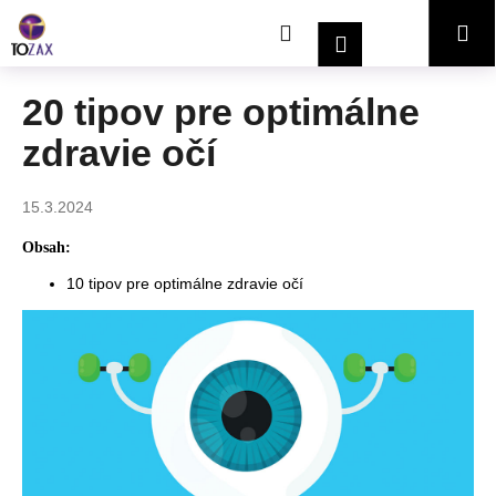
K
Prejsť
Hľadať
Nákupný
Me
na
o
Prihlásenie
obsah
Späť
Späť
š
í
košík
20 tipov pre optimálne
Č
k
zdravie očí
o
p
o
15.3.2024
t
Obsah:
r
10 tipov pre optimálne zdravie očí
e
b
u
j
e
t
e
n