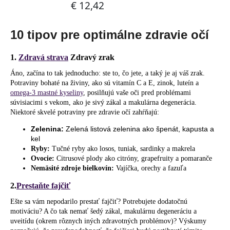
č
a
m
10 tipov pre optimálne zdravie očí
e
1.
Zdravá strava
Zdravý zrak
Áno, začína to tak jednoducho: ste to, čo jete, a taký je aj váš zrak.
Potraviny bohaté na živiny, ako sú vitamín C a E, zinok, luteín a
omega-3 mastné kyseliny
, posilňujú vaše oči pred problémami
súvisiacimi s vekom, ako je sivý zákal a makulárna degenerácia.
Niektoré skvelé potraviny pre zdravie očí zahŕňajú:
Zelenina:
Zelená listová zelenina ako špenát, kapusta a
kel
Ryby:
Tučné ryby ako losos, tuniak, sardinky a makrela
Ovocie:
Citrusové plody ako citróny, grapefruity a pomaranče
Nemäsité zdroje bielkovín:
Vajíčka, orechy a fazuľa
2.
Prestaňte fajčiť
Ešte sa vám nepodarilo prestať fajčiť? Potrebujete dodatočnú
motiváciu? A čo tak nemať šedý zákal, makulárnu degeneráciu a
uveitídu (okrem rôznych iných zdravotných problémov)? Výskumy