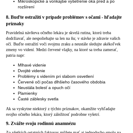
Mikroskopické a vonkajšie vyšetrenie oka pred a po
rozšírení
8. Buďte ostražití v prípade problémov s očami - hľadajte
príznaky
Pravidelná návšteva očného lekára je skvelá rutina, ktorú treba
dodržiavať, ale nespoliehajte sa len na ňu; v stávke je zdravie vašich
očí. Buďte ostražití voči svojmu zraku a neustále sledujte akékoľvek
zmeny vo videní. Medzi červené vlajky, na ktoré sa treba zamerať,
patria napr:
Mlhavé videnie
Dvojité videnie
Problémy s videním pri slabom osvetlení
Červené oči počas dlhšieho časového obdobia
Neustála bolesť a opuch očí
Plamienky
Časté záblesky svetla
Ak sa vyskytne niektorý z týchto príznakov, okamžite vyhľadajte
svojho očného lekára, ktorý záležitosť podrobne vyšetrí.
9. Zvážte svoju rodinnú anamnézu
Zo všetkých ostatných faktorov môžete mať aj jednoducho smolu na