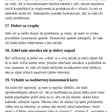
na vodu. Ak si neuvedomujete hladinu tekutín v tele, okrem množstva
iných komplikácií je ovplyvnená aj produkcia sĺz v očiach, čo má za
následok suché oči. Jednoducho zostaňte hydratovaní, aby sa vaše oči
vyhli problémom.
17. Dobre sa vyspite
Vaše oči sa môžu dostať do problémov aj vtedy, ak máte vo zvyku
pravidelne vynechávať spánok. Dostatočný spánok zabezpečí, že vaše
oči budú dobre oddýchnuté a bez záťaže.
18. Zdieľanie uteráka nie je dobrý nápad
Byť veľkorysý je jedna vec a deliť sa o svoj uterák je niečo úplne iné.
Je to skôr voľba medzi nimi, pretože zdieľanie uterákov a podložiek na
tvár znamená, že vaše oči budú náchylné na nákazlivé očné infekcie,
ako je zápal očných spojiviek (alebo šošovka).
19. Vyhnite sa nadmernej konzumácii kávy
Ak mám byť úprimný, aj mne to najviac ublížilo, ale stále
uprednostňujem zdravé oči. Ak je myšlienka na parnú šálku pred vami
každé popoludnie príliš silná na to, aby ste jej odolali, skúste kávu
nahradiť zeleným čajom. Okrem toho, že zelený čaj splní požiadavky
vášho tela na tekutiny, je známy ako skvelý zdroj katechínov, ktoré
spolu s ďalšími antioxidantmi (ako je vitamín C, vitamín E, zeaxantín a