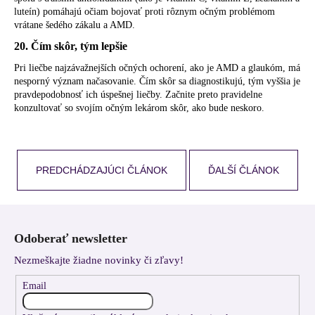
luteín) pomáhajú očiam bojovať proti rôznym očným problémom
vrátane šedého zákalu a AMD.
20. Čím skôr, tým lepšie
Pri liečbe najzávažnejších očných ochorení, ako je AMD a glaukóm, má
nesporný význam načasovanie. Čím skôr sa diagnostikujú, tým vyššia je
pravdepodobnosť ich úspešnej liečby. Začnite preto pravidelne
konzultovať so svojím očným lekárom skôr, ako bude neskoro.
PREDCHÁDZAJÚCI ČLÁNOK
ĎALŠÍ ČLÁNOK
Z
á
Odoberať newsletter
p
Nezmeškajte žiadne novinky či zľavy!
ä
t
Email
i