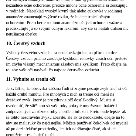
nežiaduce očné ochorenie, pretože mnohé očné ochorenia sa zoskupujú
v rodinách. Napríklad vysoký krvný tlak alebo cukrovka v rodinnej
anamnéze znamenajú zvýšené riziko, že budete trpieť očným
ochorením. Preto berte rodinnú anamnézu očných ochorení vážne a
prediskutujte ju so svojím očným lekárom, aby ste sa nestali ďalšou nič
netušiacou obeťou.
10. Čerstvý vzduch
Výhody čerstvého vzduchu sa neobmedzujú len na pľúca a srdce.
Čerstvý vzduch priamo zásobuje kyslíkom rohovky vašich očí, pretože
im chýba vlastný mechanizmus zásobovania kyslíkom. Preto dbajte na
to, aby vaše oči nasávali čo najviac čerstvého vzduchu.
11. Vyhnite sa treniu očí
Je zvláštne, že obrovská väčšina ľudí si zrejme pestuje zvyk trieť si oči
každú druhú minútu. Pre mnohých z nich sa trenie očí mení na
dráždivý zvyk, ktorý je pre zdravie očí dosť škodlivý. Musíte si
uvedomiť, že väčšinou sú vaše ruky pokryté množstvom baktérií
zodpovedných za rôzne druhy chorôb a infekcií. Preto bude lepšie, ak
sa tohto nezdravého zvyku zbavíte, ale ak to nedokážete, dbajte na to,
aby ste mali ruky čo najčistejšie. Môžete používať čokoľvek od mydiel
až po dezinfekčné prostriedky, len ich udržiavajte čisté, ak si ich
nemôžete prestať trieť o oči.