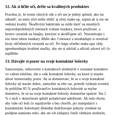
12. Ak si líčite oči, držte sa kvalitných produktov
Pravdou je, že trenie chorých rúk o oči nie je jediný spôsob, ako im
uškodiť, na tento účel môže slúžiť aj očný make-up, najmä ak si nie ste
vedomí kvality. Škodlivým baktériám sa môže dariť na mnohých
nepravdepodobných miestach vrátane maskary, ktorú používate, a
hrotov ceruziek na linajky, ktorými si skrášľujete oči. Nezostávajte s
tou istou tubou maskary dlhšie ako 3 mesiace a nezabúdajte si orezávať
hroty obľúbených ceruziek na oči. Pri kúpe očného make-upu vždy
uprednostňujte kvalitné značky, aby ste si udržali a užívali zdravé oči čo
najdlhšie.
13. Dávajte si pozor na svoje kontaktné šošovky
Samozrejme, nehovorím o kontaktoch uložených v zozname kontaktov
vo vašom telefóne, ide o vaše kontaktné šošovky, na ktoré si musíte
dávať mimoriadny pozor. Ak sa domnievate, že sa o svoje kontaktné
šošovky už staráte dobre, zamyslite sa ešte raz, pretože výskum uviedol,
že približne 85 % používateľov kontaktných šošoviek sa mylne
domnieva, že sú na svoje kontaktné šošovky dostatočne opatrní. Iba 2
% z nich v skutočnosti splnili požadované náležitosti. Ak teda chcete,
aby vaše oči boli čo najzdravšie a bez chorôb, pri manipulácii s
kontaktnými šošovkami dôsledne dodržiavajte pokyny uvedené na
predpise namiesto toho, aby ste ich (údajne) čistili všetkým možným,