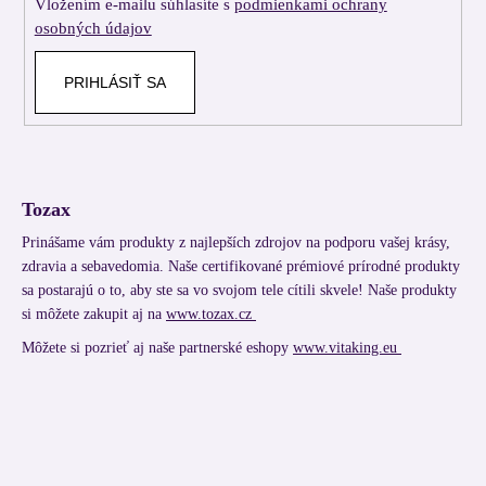
Vložením e-mailu súhlasíte s
podmienkami ochrany
e
osobných údajov
PRIHLÁSIŤ SA
Tozax
Prinášame vám produkty z najlepších zdrojov na podporu vašej krásy,
zdravia a sebavedomia. Naše certifikované prémiové prírodné produkty
sa postarajú o to, aby ste sa vo svojom tele cítili skvele! Naše produkty
si môžete zakupit aj na
www.tozax.cz
Môžete si pozrieť aj naše partnerské eshopy
www.vitaking.eu