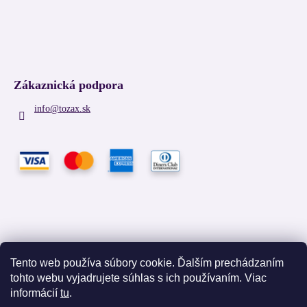
Zákaznická podpora
info
@
tozax.sk
Tento web používa súbory cookie. Ďalším prechádzaním
tohto webu vyjadrujete súhlas s ich používaním. Viac
Facebook
informácií
tu
.