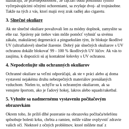
naznačujú, že pravdepodobnosť, že fajčiari budú postihnutí týmito
vyčerpávajúcimi očnými ochoreniami, sa zvyšuje dvoj- až trojnásobne.
Takže na tých z vás, ktorí majú svoj zrak radšej ako cigaretu.
3.
Slnečné okuliare
Ak ste slnečné okuliare považovali len za módny doplnok, zamyslite sa
ešte raz. Správny pár tieňov vám môže pomôcť vyhnúť sa sivému
zákalu, makulárnej degenerácii a pinguekulám tým, že blokuje škodlivé
UV (ultrafialové) slnečné žiarenie. Dobrý pár slnečných okuliarov s UV
ochranou dokáže blokovať 99 - 100 % škodlivých UV lúčov. Ak vás to
zaujíma, k dispozícii sú aj kontaktné šošovky s UV ochranou.
4. Nepodceňujte silu ochranných okuliarov
Ochranné okuliare sa veľmi odporúčajú, ak ste v práci alebo aj doma
vystavení nejakému druhu nebezpečných materiálov prenášaných
vzduchom. Nielen to, uchýľte sa k ochranným okuliarom, ak sa
venujete športom, ako je ľadový hokej, lakros alebo squash/raketbal.
5. Vyhnite sa nadmernému vystaveniu počítačovým
obrazovkám
Okrem toho, že príliš dlhé pozeranie na obrazovku počítača/telefónu
spôsobuje bolesti krku, chrbta a ramien, môže vážne ovplyvniť zdravie
vašich očí. Niektoré z očných problémov, ktoré môžete mať z