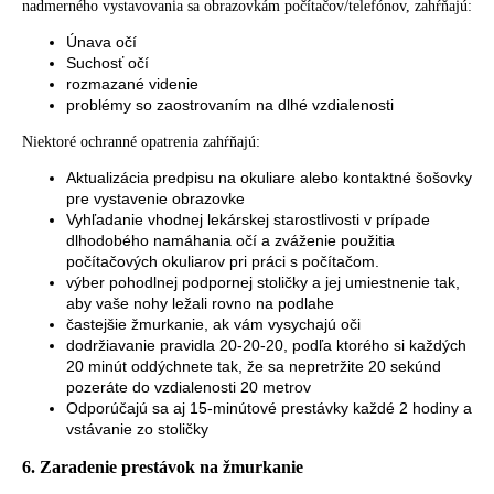
nadmerného vystavovania sa obrazovkám počítačov/telefónov, zahŕňajú:
Únava očí
Suchosť očí
rozmazané videnie
problémy so zaostrovaním na dlhé vzdialenosti
Niektoré ochranné opatrenia zahŕňajú:
Aktualizácia predpisu na okuliare alebo kontaktné šošovky
pre vystavenie obrazovke
Vyhľadanie vhodnej lekárskej starostlivosti v prípade
dlhodobého namáhania očí a zváženie použitia
počítačových okuliarov pri práci s počítačom.
výber pohodlnej podpornej stoličky a jej umiestnenie tak,
aby vaše nohy ležali rovno na podlahe
častejšie žmurkanie, ak vám vysychajú oči
dodržiavanie pravidla 20-20-20, podľa ktorého si každých
20 minút oddýchnete tak, že sa nepretržite 20 sekúnd
pozeráte do vzdialenosti 20 metrov
Odporúčajú sa aj 15-minútové prestávky každé 2 hodiny a
vstávanie zo stoličky
6. Zaradenie prestávok na žmurkanie