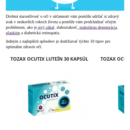
á
j
Drobná starostlivosť o oči v súčasnosti vám pomôže udržať si zdravý
s
zrak v neskorších rokoch života a pomôže vám predchádzať očným
problémom, ako je
sivý zákal,
slabozrakosť,
makulárna degenerácia,
ť
glaukóm
a diabetická retinopatia.
?
Jedným z najlepších spôsobov je dodržiavať týchto 10 tipov pre
optimálne zdravie očí.
HĽADAŤ
O
d
p
o
r
ú