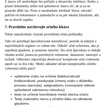
Z únavy očí neobviňujte len počítače a obrazovky telefónov. Knihy a
písané dokumenty môžu tiež spôsobovať únavu očí, ak sa na ne
pozeráte dlhší čas. Preto si nezabudnite zdvihnúť hlavu, odvrátiť
pohľad od dokumentov a jednoducho si na pár sekúnd žmurknite, aby
ste sa zbavili napätia.
7. Pravidelne navštevujte očného lekára
Nikdy nepodceňujte význam pravidelnej očnej prehliadky.
Vaše oči potrebujú špecializovanú starostlivosť, pretože sú jedným z
najzložitejších orgánov vo vašom tele. Odhaliť očné ochorenia, ako je
napríklad glaukóm, je pomerne náročné. Iba očný špecialista to dokáže
vhodne urobiť pomocou potrebných vedomostí, skúseností, nástrojov a
techník. Odborníci odporúčajú absolvovať komplexné očné vyšetrenie
aspoň raz za dva roky. Medzi základné súčasti komplexného očného
vyšetrenia môžu patriť:
vyšetrenie zraku na určenie ďalekozrakosti/
krátkozrakosti, presbyopie (zmeny zraku v dôsledku
procesu starnutia), astigmatizmu (rozmazané videnie
spôsobené zakrivenou rohovkou)
testy na určenie koordinácie medzi oboma očami
Testy zrakového nervu a očného tlaku na odhalenie
glaukómu