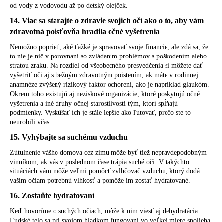
od vody z vodovodu až po detský olejček.
14. Viac sa starajte o zdravie svojich očí ako o to, aby vám
zdravotná poisťovňa hradila očné vyšetrenia
Nemožno poprieť, aké ťažké je spravovať svoje financie, ale zdá sa, že
to nie je nič v porovnaní so zvládaním problémov s poškodením alebo
stratou zraku. Na rozdiel od všeobecného presvedčenia si môžete dať
vyšetriť oči aj s bežným zdravotným poistením, ak máte v rodinnej
anamnéze zvýšený rizikový faktor ochorení, ako je napríklad glaukóm.
Okrem toho existujú aj neziskové organizácie, ktoré poskytujú očné
vyšetrenia a iné druhy očnej starostlivosti tým, ktorí spĺňajú
podmienky. Vyskúšať ich je stále lepšie ako ľutovať, prečo ste to
neurobili včas.
15. Vyhýbajte sa suchému vzduchu
Zútulnenie vášho domova cez zimu môže byť tiež nepravdepodobným
vinníkom, ak vás v poslednom čase trápia suché oči. V takýchto
situáciách vám môže veľmi pomôcť zvlhčovač vzduchu, ktorý dodá
vašim očiam potrebnú vlhkosť a pomôže im zostať hydratované.
16. Zostaňte hydratovaní
Keď hovoríme o suchých očiach, môže k nim viesť aj dehydratácia.
Ľudské telo sa pri svojom hladkom fungovaní vo veľkej miere spolieha