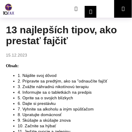
K
Prejsť
Hľadať
Nákupný
Me
na
o
Prihlásenie
obsah
Späť
Späť
š
í
košík
13 najlepších tipov, ako
Č
k
prestať fajčiť
o
p
o
15.12.2023
t
Obsah:
r
1. Nájdite svoj dôvod
e
2. Pripravte sa predtým, ako sa "odnaučíte fajčiť
b
3. Zvážte náhradnú nikotínovú terapiu
u
4. Informujte sa o tabletkách na predpis
5. Oprite sa o svojich blízkych
j
6. Dajte si prestávku
e
7. Vyhnite sa alkoholu a iným spúšťačom
8. Upratujte domácnosť
t
9. Skúšajte a skúšajte znova
e
10. Začnite sa hýbať
n
11. Jedzte ovocie a zeleninu