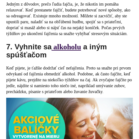
Jedným z dôvodov, prečo ľudia fajčia, je, že nikotín im pomáha
relaxovať. Keď prestanete fajčiť, budete potrebovať nové spôsoby, ako
sa odreagovať. Existuje mnoho možností. Môžete si zacvičiť, aby ste
upustili paru, naladiť sa na obľúbenú hudbu, spojiť sa s priateľmi,
dopriať si masáž alebo si nájsť čas na nejaký koníček. Počas prvých
týždňov po ukončení fajčenia sa snažte vyhýbať stresovým situáciám.
7. Vyhnite sa
a iným
alkoholu
spúšťačom
Keď pijete, je ťažšie dodržať cieľ nefajčenia. Preto sa snažte pri prvom
odvykaní od fajčenia obmedziť alkohol. Podobne, ak často fajčíte, keď
pijete kávu, prejdite na niekoľko týždňov na čaj. Ak zvyčajne fajčíte po
jedle, nájdite si namiesto toho niečo iné, napríklad umývanie zubov,
prechádzku, písanie s priateľom alebo žuvanie žuvačky.