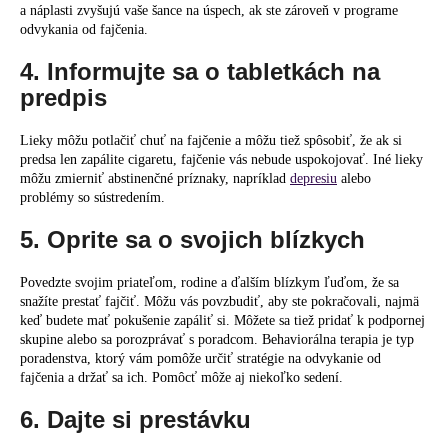
a náplasti zvyšujú vaše šance na úspech, ak ste zároveň v programe
odvykania od fajčenia.
4. Informujte sa o tabletkách na
predpis
Lieky môžu potlačiť chuť na fajčenie a môžu tiež spôsobiť, že ak si
predsa len zapálite cigaretu, fajčenie vás nebude uspokojovať. Iné lieky
môžu zmierniť abstinenčné príznaky, napríklad
depresiu
alebo
problémy so sústredením.
5. Oprite sa o svojich blízkych
Povedzte svojim priateľom, rodine a ďalším blízkym ľuďom, že sa
snažíte prestať fajčiť. Môžu vás povzbudiť, aby ste pokračovali, najmä
keď budete mať pokušenie zapáliť si. Môžete sa tiež pridať k podpornej
skupine alebo sa porozprávať s poradcom. Behaviorálna terapia je typ
poradenstva, ktorý vám pomôže určiť stratégie na odvykanie od
fajčenia a držať sa ich. Pomôcť môže aj niekoľko sedení.
6. Dajte si prestávku