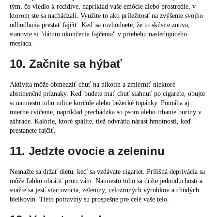
tým, čo viedlo k recidíve, napríklad vaše emócie alebo prostredie, v
ktorom ste sa nachádzali. Využite to ako príležitosť na zvýšenie svojho
odhodlania prestať fajčiť. Keď sa rozhodnete, že to skúsite znova,
stanovte si "dátum ukončenia fajčenia" v priebehu nasledujúceho
mesiaca.
10. Začnite sa hýbať
Aktivita môže obmedziť chuť na nikotín a zmierniť niektoré
abstinenčné príznaky. Keď budete mať chuť siahnuť po cigarete, obujte
si namiesto toho inline korčule alebo bežecké topánky. Pomáha aj
mierne cvičenie, napríklad prechádzka so psom alebo trhanie buriny v
záhrade. Kalórie, ktoré spálite, tiež odvrátia nárast hmotnosti, keď
prestanete fajčiť.
11. Jedzte ovocie a zeleninu
Nesnažte sa držať diétu, keď sa vzdávate cigariet. Prílišná deprivácia sa
môže ľahko obrátiť proti vám. Namiesto toho sa držte jednoduchosti a
snažte sa jesť viac ovocia, zeleniny, celozrnných výrobkov a chudých
bielkovín. Tieto potraviny sú prospešné pre celé vaše telo.