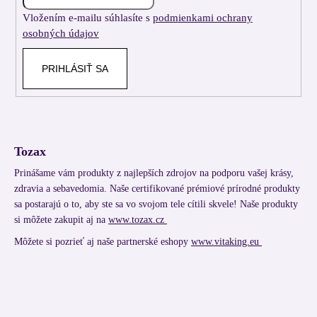
i
Vložením e-mailu súhlasíte s
podmienkami ochrany
e
osobných údajov
PRIHLÁSIŤ SA
Tozax
Prinášame vám produkty z najlepších zdrojov na podporu vašej krásy,
zdravia a sebavedomia. Naše certifikované prémiové prírodné produkty
sa postarajú o to, aby ste sa vo svojom tele cítili skvele! Naše produkty
si môžete zakupit aj na
www.tozax.cz
Môžete si pozrieť aj naše partnerské eshopy
www.vitaking.eu