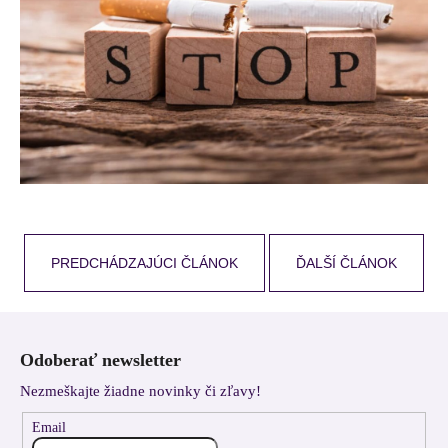
PREDCHÁDZAJÚCI ČLÁNOK
ĎALŠÍ ČLÁNOK
Z
á
Odoberať newsletter
p
Nezmeškajte žiadne novinky či zľavy!
ä
t
Email