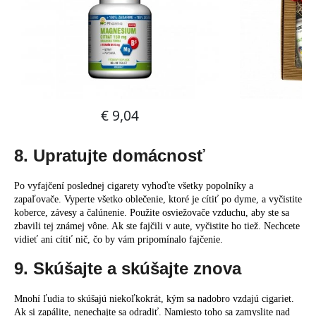
8. Upratujte domácnosť
Po vyfajčení poslednej cigarety vyhoďte všetky popolníky a
zapaľovače. Vyperte všetko oblečenie, ktoré je cítiť po dyme, a vyčistite
koberce, závesy a čalúnenie. Použite osviežovače vzduchu, aby ste sa
zbavili tej známej vône. Ak ste fajčili v aute, vyčistite ho tiež. Nechcete
vidieť ani cítiť nič, čo by vám pripomínalo fajčenie.
9. Skúšajte a skúšajte znova
Mnohí ľudia to skúšajú niekoľkokrát, kým sa nadobro vzdajú cigariet.
Ak si zapálite, nenechajte sa odradiť. Namiesto toho sa zamyslite nad