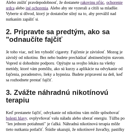
č
Alebo znížiť pravdepodobnosť, že dostanete
rakovinu pľúc
,
ochorenie
a
srdca
alebo
iné ochorenia
. Alebo aby ste vyzerali a cítili sa mladšie.
m
Vyberte si dôvod, ktorý je dostatočne silný na to, aby prevážil nad
e
nutkaním zapáliť si.
2. Pripravte sa predtým, ako sa
"odnaučíte fajčiť
Je toho viac, než len vyhodiť cigarety. Fajčenie je závislosť. Mozog je
závislý od nikotínu. Bez neho budete prechádzať abstinenčným stavom.
Vopred si dohodnite podporu. Opýtajte sa svojho lekára na všetky
metódy, ktoré vám pomôžu, ako sú kurzy a aplikácie na odvykanie od
fajčenia, poradenstvo, lieky a hypnóza. Budete pripravení na deň, keď
sa rozhodnete prestať fajčiť.
3. Zvážte náhradnú nikotínovú
terapiu
Keď prestanete fajčiť, odvykanie od nikotínu vám môže spôsobovať
bolesti hlavy,
ovplyvňovať vašu náladu alebo uberať energiu. Túžba po
"len jednom potiahnutí" je ťažká. Náhradná nikotínová terapia môže
tieto nutkania potlačiť. Štúdie ukazujú, že nikotínové žuvačky, pastilky