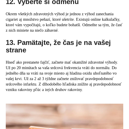
12. Vyberte si odmenu
Okrem všetkých zdravotných výhod je jednou z výhod zanechania
cigariet aj množstvo peňazí, ktoré ušetríte. Existujú online kalkulačky,
ktoré vám vypočítajú, o koľko budete bohatší. Odmeňte sa tým, že časť
z nich miniete na niečo zábavné.
13. Pamätajte, že čas je na vašej
strane
Hneď ako prestanete fajčiť, začnete mať okamžité zdravotné výhody.
Už po 20 minútach sa vaša srdcová frekvencia vráti do normálu. Do
jedného dňa sa vráti na svoje miesto aj hladina oxidu uhoľnatého vo
vašej krvi. Už za 2 až 3 týždne začnete znižovať pravdepodobnosť
srdcového infarktu. Z dlhodobého hľadiska znížite aj pravdepodobnosť
vzniku rakoviny pľúc a iných druhov rakoviny.