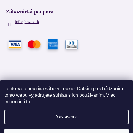
Zákaznická podpora
info
@
tozax.sk
Tento web používa súbory cookie. Ďalším prechádzaním
tohto webu vyjadrujete súhlas s ich používaním. Viac
Facebook
informácií
tu
.
Nastavenie
Vytvoril Shoptet