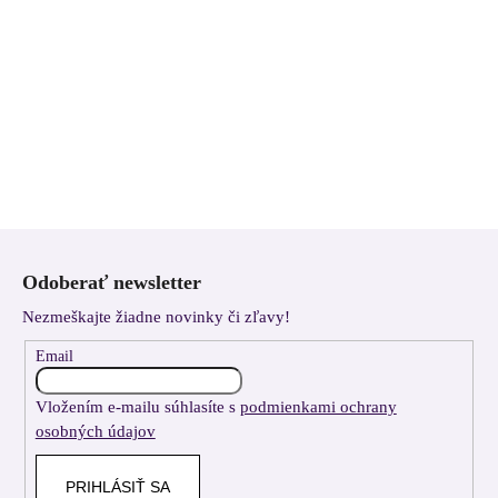
Z
á
Odoberať newsletter
p
Nezmeškajte žiadne novinky či zľavy!
ä
t
Email
i
Vložením e-mailu súhlasíte s
podmienkami ochrany
e
osobných údajov
PRIHLÁSIŤ SA