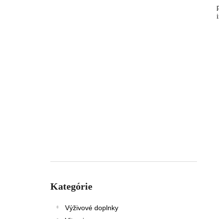
Preskočiť
kategórie
Kategórie
Výživové doplnky