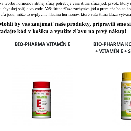
Na tvorbu hormónov štítnej žľazy potrebuje vaša štítna žľaza jód, prvok, ktorý 
kuchynskej soli) a vo vode. Vaša štítna žľaza zachytáva jód a premieňa ho na hor
veľa jódu, môže to ovplyvniť hladinu hormónov, ktoré vaša štítna žľaza vytvára
Mohli by vás zaujímať naše produkty, pripravili sme s
zadajte kód v košíku a využite zľavu na prvý nákup!