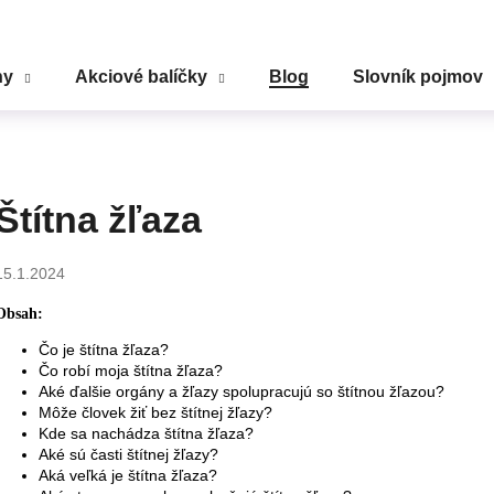
ny
Akciové balíčky
Blog
Slovník pojmov
Čo potrebujete nájsť?
HĽADAŤ
Štítna žľaza
15.1.2024
Odporúčame
Obsah:
Čo je štítna žľaza?
Čo robí moja štítna žľaza?
Aké ďalšie orgány a žľazy spolupracujú so štítnou žľazou?
Môže človek žiť bez štítnej žľazy?
Kde sa nachádza štítna žľaza?
Aké sú časti štítnej žľazy?
Aká veľká je štítna žľaza?