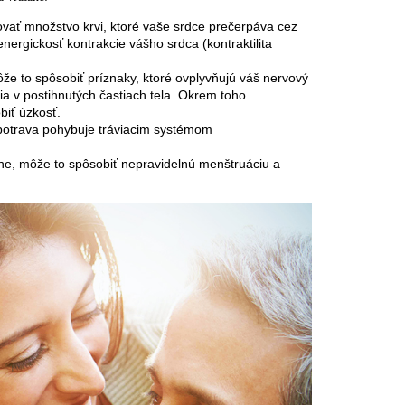
ovať množstvo krvi, ktoré vaše srdce prečerpáva cez
nergickosť kontrakcie vášho srdca (kontraktilita
že to spôsobiť príznaky, ktoré ovplyvňujú váš nervový
nia v postihnutých častiach tela. Okrem toho
iť úzkosť.
 potrava pohybuje tráviacim systémom
ne, môže to spôsobiť nepravidelnú menštruáciu a