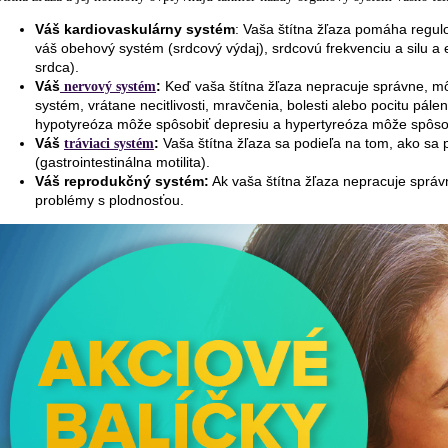
Váš kardiovaskulárny systém
: Vaša štítna žľaza pomáha regul
váš obehový systém (srdcový výdaj), srdcovú frekvenciu a silu a e
srdca).
Váš
:
Keď vaša štítna žľaza nepracuje správne, mô
nervový systém
systém, vrátane necitlivosti, mravčenia, bolesti alebo pocitu pále
hypotyreóza môže spôsobiť depresiu a hypertyreóza môže spôsob
Váš
:
Vaša štítna žľaza sa podieľa na tom, ako sa
tráviaci systém
(gastrointestinálna motilita).
Váš reprodukčný systém:
Ak vaša štítna žľaza nepracuje správ
problémy s plodnosťou.