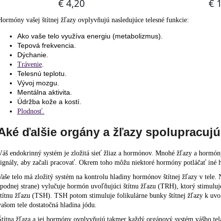
Hormóny vašej štítnej žľazy ovplyvňujú nasledujúce telesné funkcie:
Ako vaše telo využíva energiu (metabolizmus).
Tepová frekvencia.
Dýchanie.
.
Trávenie
Telesnú teplotu.
Vývoj mozgu.
Mentálna aktivita.
Údržba kože a kostí.
Plodnosť.
Aké ďalšie orgány a žľazy spolupracujú
Váš endokrinný systém je zložitá sieť žliaz a hormónov. Mnohé žľazy a hormóny
signály, aby začali pracovať. Okrem toho môžu niektoré hormóny potláčať iné
Vaše telo má zložitý systém na kontrolu hladiny hormónov štítnej žľazy v tele
spodnej strane) vylučuje hormón uvoľňujúci štítnu žľazu (TRH), ktorý stimulu
štítnu žľazu (TSH). TSH potom stimuluje folikulárne bunky štítnej žľazy k uvo
vašom tele dostatočná hladina jódu.
Štítna žľaza a jej hormóny ovplyvňujú takmer každý orgánový systém vášho tel