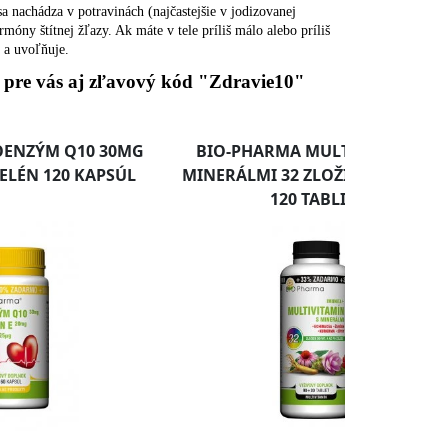
sa nachádza v potravinách (najčastejšie v jodizovanej
móny štítnej žľazy. Ak máte v tele príliš málo alebo príliš
 a uvoľňuje.
i pre vás aj zľavový kód "Zdravie10"