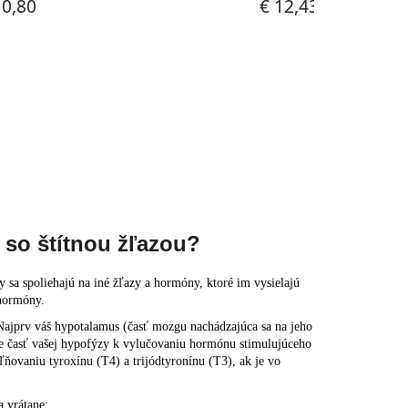
 so štítnou žľazou?
 sa spoliehajú na iné žľazy a hormóny, ktoré im vysielajú
 hormóny.
. Najprv váš hypotalamus (časť mozgu nachádzajúca sa na jeho
je časť vašej hypofýzy k vylučovaniu hormónu stimulujúceho
ľňovaniu tyroxínu (T4) a trijódtyronínu (T3), ak je vo
a vrátane: