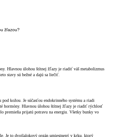
ou žľazou?
óny. Hlavnou úlohou štítnej žľazy je riadiť váš metabolizmus
to stavy sú bežné a dajú sa liečiť.
ku pod kožou. Je súčasťou endokrinného systému a riadi
té hormóny. Hlavnou úlohou štítnej žľazy je riadiť rýchlosť
elo premieňa prijatú potravu na energiu. Všetky bunky vo
tele. Je to dvojlalokový orgán umiestnený v krku, ktorý