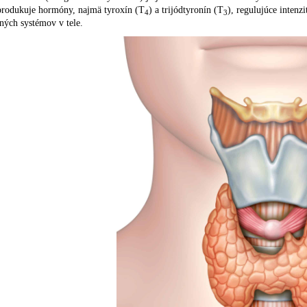
produkuje hormóny, najmä tyroxín (T
) a trijódtyronín (T
), regulujúce intenz
4
3
iných systémov v tele.