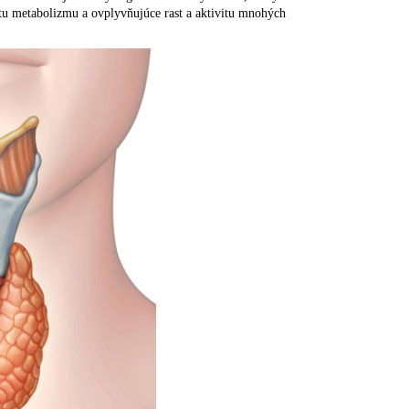
itu metabolizmu a ovplyvňujúce rast a aktivitu mnohých