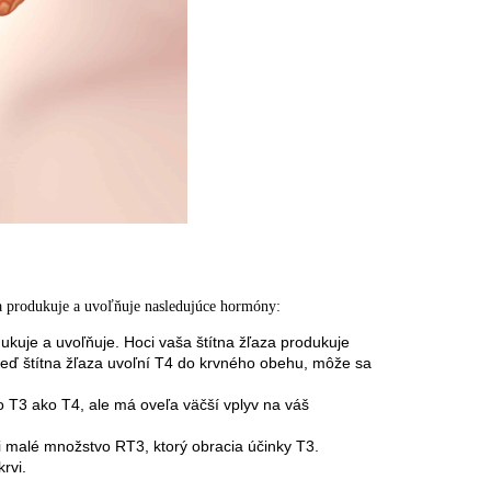
za produkuje a uvoľňuje nasledujúce hormóny:
ukuje a uvoľňuje. Hoci vaša štítna žľaza produkuje
eď štítna žľaza uvoľní T4 do krvného obehu, môže sa
o T3 ako T4, ale má oveľa väčší vplyv na váš
i malé množstvo RT3, ktorý obracia účinky T3.
rvi.