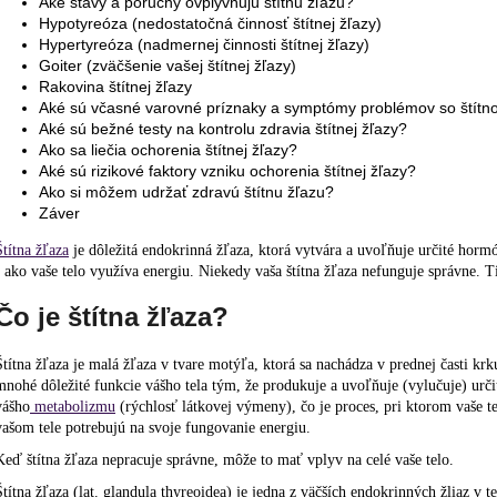
Aké stavy a poruchy ovplyvňujú štítnu žľazu?
Hypotyreóza (nedostatočná činnosť štítnej žľazy)
Hypertyreóza (nadmernej činnosti štítnej žľazy)
Goiter (zväčšenie vašej štítnej žľazy)
Rakovina štítnej žľazy
Aké sú včasné varovné príznaky a symptómy problémov so štítn
Aké sú bežné testy na kontrolu zdravia štítnej žľazy?
Ako sa liečia ochorenia štítnej žľazy?
Aké sú rizikové faktory vzniku ochorenia štítnej žľazy?
Ako si môžem udržať zdravú štítnu žľazu?
Záver
Štítna žľaza
je dôležitá endokrinná žľaza, ktorá vytvára a uvoľňuje určité horm
- ako vaše telo využíva energiu. Niekedy vaša štítna žľaza nefunguje správne. Tie
Čo je štítna žľaza?
Štítna žľaza je malá žľaza v tvare motýľa, ktorá sa nachádza v prednej časti kr
mnohé dôležité funkcie vášho tela tým, že produkuje a uvoľňuje (vylučuje) urči
vášho
metabolizmu
(rýchlosť látkovej výmeny), čo je proces, pri ktorom vaše t
vašom tele potrebujú na svoje fungovanie energiu.
Keď štítna žľaza nepracuje správne, môže to mať vplyv na celé vaše telo.
Štítna žľaza (lat. glandula thyreoidea) je jedna z väčších endokrinných žliaz v 