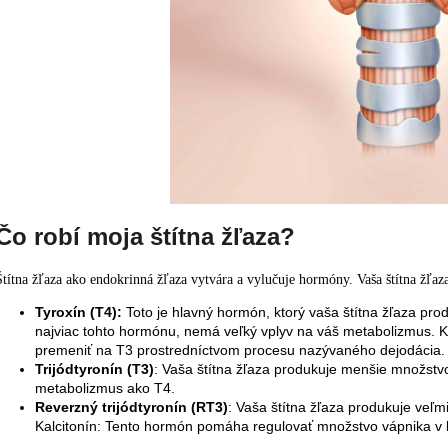
Čo robí moja štítna žľaza?
Štítna žľaza ako endokrinná žľaza vytvára a vylučuje hormóny. Vaša štítna žľa
Tyroxín (T4):
Toto je hlavný hormón, ktorý vaša štítna žľaza prod
najviac tohto hormónu, nemá veľký vplyv na váš metabolizmus. K
premeniť na T3 prostredníctvom procesu nazývaného dejodácia.
Trijódtyronín (T3)
: Vaša štítna žľaza produkuje menšie množstv
metabolizmus ako T4.
Reverzný trijódtyronín (RT3)
: Vaša štítna žľaza produkuje veľm
Kalcitonín: Tento hormón pomáha regulovať množstvo vápnika v k