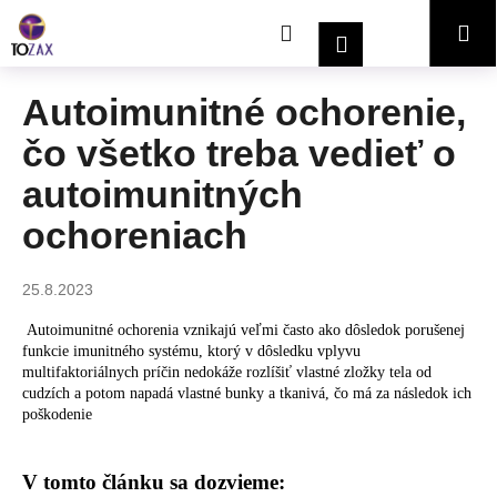
K
Prejsť
Hľadať
Nákupný
Me
na
o
Prihlásenie
obsah
Späť
Späť
š
í
košík
Autoimunitné ochorenie,
Č
k
čo všetko treba vedieť o
o
p
autoimunitných
o
ochoreniach
t
r
e
25.8.2023
b
Autoimunitné ochorenia vznikajú veľmi často ako dôsledok porušenej
u
funkcie imunitného systému, ktorý v dôsledku vplyvu
multifaktoriálnych príčin nedokáže rozlíšiť vlastné zložky tela od
j
cudzích a potom napadá vlastné bunky a tkanivá, čo má za následok ich
e
poškodenie
t
e
V tomto článku sa dozvieme:
n