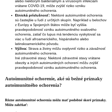
alebo niektorým bakteriálnym a vírusovým infekciám
vrátane COVID-19, môže zvýšiť riziko vzniku
autoimunitného ochorenia.
Etnická príslušnosť:
Niektoré autoimunitné ochorenia
sú častejšie u ľudí z určitých skupín. Napríklad u belochov
z Európy a Spojených štátov môže byť vyššia
pravdepodobnosť vzniku autoimunitného svalového
ochorenia, zatiaľ čo lupus má tendenciu vyskytovať sa
viac u ľudí afroamerického, hispánskeho alebo
latinskoamerického pôvodu.
Výživa:
Strava a živiny môžu ovplyvniť riziko a závažnosť
autoimunitného ochorenia.
Iné zdravotné stavy: Niektoré zdravotné stavy vrátane
obezity a iných autoimunitných ochorení môžu zvýšiť
pravdepodobnosť vzniku autoimunitného ochorenia.
Autoimunitné ochorenie, aké sú bežné príznaky
autoimunitného ochorenia?
Rôzne autoimunitné ochorenia môžu mať podobné skoré príznaky.
Môžu zahŕňať: