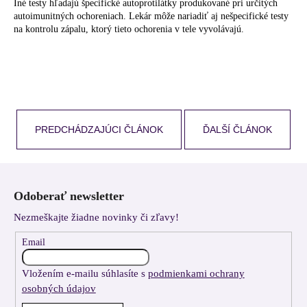
Iné testy hľadajú špecifické autoprotilátky produkované pri určitých
autoimunitných ochoreniach. Lekár môže nariadiť aj nešpecifické testy
na kontrolu zápalu, ktorý tieto ochorenia v tele vyvolávajú.
PREDCHÁDZAJÚCI ČLÁNOK
ĎALŠÍ ČLÁNOK
Z
á
Odoberať newsletter
p
Nezmeškajte žiadne novinky či zľavy!
ä
t
Email
i
Vložením e-mailu súhlasíte s
podmienkami ochrany
e
osobných údajov