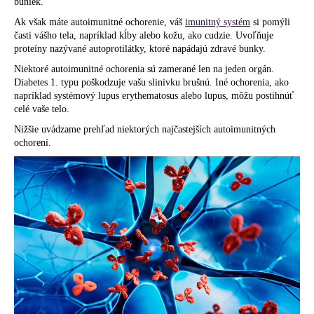
č
buniek.
a
Ak však máte autoimunitné ochorenie, váš
imunitný systém
si pomýli
m
časti vášho tela, napríklad kĺby alebo kožu, ako cudzie. Uvoľňuje
e
proteíny nazývané autoprotilátky, ktoré napádajú zdravé bunky.
Niektoré autoimunitné ochorenia sú zamerané len na jeden orgán.
Diabetes 1. typu poškodzuje vašu slinivku brušnú. Iné ochorenia, ako
napríklad systémový lupus erythematosus alebo lupus, môžu postihnúť
celé vaše telo.
Nižšie uvádzame prehľad niektorých najčastejších autoimunitných
ochorení.