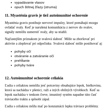
vypadávanie vlasov
opuch štítnej žľazy (struma)
11. Myasténia gravis je tiež autoimunitné ochorenie
Myasténia gravis postihuje nervové impulzy, ktoré pomáhajú mozgu
ovládať svaly. Keď je narušená komunikácia z nervov do svalov,
signály nemôžu usmerniť svaly, aby sa stiahli.
Najčastejším príznakom je svalová slabosť. Môže sa zhoršovať pri
aktivite a zlepšovať pri odpočinku. Svalová slabosť môže postihovať aj:
pohyby očí
otváranie a zatváranie očí
prehĺtanie
pohyby tváre
12. Autoimunitné ochorenie celiakia
Ľudia s celiakiou nemôžu jesť potraviny obsahujúce lepok, bielkovinu,
ktorá sa nachádza v pšenici, raži a iných obilných výrobkoch. Keď sa
lepok nachádza v tenkom čreve, imunitný systém napadne túto časť
tráviaceho traktu a spôsobí zápal.
Ľudia s celiakiou môžu mať po konzumácii lepku tráviace problémy.