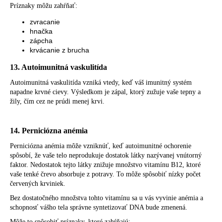
Príznaky môžu zahŕňať:
zvracanie
hnačka
zápcha
krvácanie z brucha
13. Autoimunitná vaskulitída
Autoimunitná vaskulitída vzniká vtedy, keď váš imunitný systém
napadne krvné cievy. Výsledkom je zápal, ktorý zužuje vaše tepny a
žily, čím cez ne prúdi menej krvi.
14. Perniciózna anémia
Perniciózna anémia môže vzniknúť, keď autoimunitné ochorenie
spôsobí, že vaše telo neprodukuje dostatok látky nazývanej vnútorný
faktor. Nedostatok tejto látky znižuje množstvo vitamínu B12, ktoré
vaše tenké črevo absorbuje z potravy. To môže spôsobiť nízky počet
červených krviniek.
Bez dostatočného množstva tohto vitamínu sa u vás vyvinie anémia a
schopnosť vášho tela správne syntetizovať DNA bude zmenená.
Môže to spôsobiť príznaky, ktoré zahŕňajú: