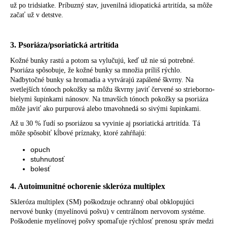
už po tridsiatke. Príbuzný stav, juvenilná idiopatická artritída, sa môže
začať už v detstve.
3. Psoriáza/psoriatická artritída
Kožné bunky rastú a potom sa vylučujú, keď už nie sú potrebné.
Psoriáza spôsobuje, že kožné bunky sa množia príliš rýchlo.
Nadbytočné bunky sa hromadia a vytvárajú zapálené škvrny. Na
svetlejších tónoch pokožky sa môžu škvrny javiť červené so strieborno-
bielymi šupinkami nánosov. Na tmavších tónoch pokožky sa psoriáza
môže javiť ako purpurová alebo tmavohnedá so sivými šupinkami.
Až u 30 % ľudí so psoriázou sa vyvinie aj psoriatická artritída. Tá
môže spôsobiť kĺbové príznaky, ktoré zahŕňajú:
opuch
stuhnutosť
bolesť
4. Autoimunitné ochorenie skleróza multiplex
Skleróza multiplex (SM) poškodzuje ochranný obal obklopujúci
nervové bunky (myelínovú pošvu) v centrálnom nervovom systéme.
Poškodenie myelínovej pošvy spomaľuje rýchlosť prenosu správ medzi