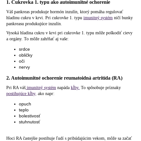
1. Cukrovka 1. typu ako autoimunitné ochorenie
Váš pankreas produkuje hormón inzulín, ktorý pomáha regulovať
hladinu cukru v krvi. Pri cukrovke 1. typu
imunitný systém
ničí bunky
pankreasu produkujúce inzulín.
Vysoká hladina cukru v krvi pri cukrovke 1. typu môže poškodiť cievy
a orgány. To môže zahŕňať aj vaše:
srdce
obličky
oči
nervy
2. Autoimunitné ochorenie reumatoidná artritída (RA)
Pri RA váš
imunitný systém
napáda
kĺby.
To spôsobuje príznaky
postihujúce kĺby,
ako napr:
opuch
teplo
bolestivosť
stuhnutosť
Hoci RA častejšie postihuje ľudí s pribúdajúcim vekom, môže sa začať