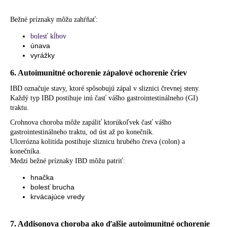
Bežné príznaky môžu zahŕňať:
bolesť kĺbov
únava
vyrážky
6. Autoimunitné ochorenie zápalové ochorenie čriev
IBD označuje stavy, ktoré spôsobujú zápal v sliznici črevnej steny.
Každý typ IBD postihuje inú časť vášho gastrointestinálneho (GI)
traktu.
Crohnova choroba môže zapáliť ktorúkoľvek časť vášho
gastrointestinálneho traktu, od úst až po konečník.
Ulcerózna kolitída postihuje sliznicu hrubého čreva (colon) a
konečníka.
Medzi bežné príznaky IBD môžu patriť:
hnačka
bolesť brucha
krvácajúce vredy
7. Addisonova choroba ako ďalšie autoimunitné ochorenie