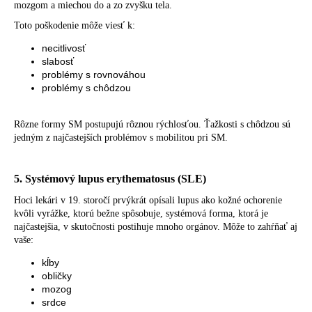
mozgom a miechou do a zo zvyšku tela.
Toto poškodenie môže viesť k:
necitlivosť
slabosť
problémy s rovnováhou
problémy s chôdzou
Rôzne formy SM postupujú rôznou rýchlosťou. Ťažkosti s chôdzou sú
jedným z najčastejších problémov s mobilitou pri SM.
5. Systémový lupus erythematosus (SLE)
Hoci lekári v 19. storočí prvýkrát opísali lupus ako kožné ochorenie
kvôli vyrážke, ktorú bežne spôsobuje, systémová forma, ktorá je
najčastejšia, v skutočnosti postihuje mnoho orgánov. Môže to zahŕňať aj
vaše:
kĺby
obličky
mozog
srdce