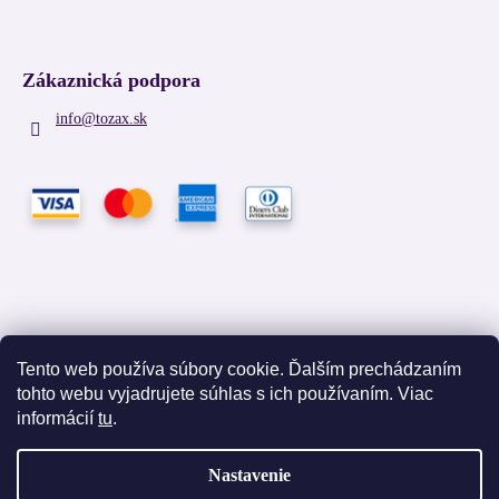
Zákaznická podpora
info
@
tozax.sk
Tento web používa súbory cookie. Ďalším prechádzaním
tohto webu vyjadrujete súhlas s ich používaním. Viac
Facebook
informácií
tu
.
Nastavenie