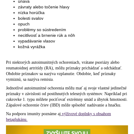
únava
závraty alebo točenie hlavy
nízka horúčka
bolesti svalov
opuch
problémy so sústredením
necitlivosť a brnenie rúk a nôh
vypadávanie vlasov
kožná vyrážka
Pri niektorých autoimunitných ochoreniach, vrátane psoriázy alebo
reumatoidnej artritídy (RA), môžu príznaky prichádzať a odchádzať.
Obdobie príznakov sa nazýva vzplanutie. Obdobie, keď príznaky
vymiznú, sa nazýva remisia.
Jednotlivé autoimunitné ochorenia môžu mať aj svoje vlastné jedinečné
príznaky v závislosti od postihnutých telesných systémov. Napríklad pri
cukrovke 1. typu môžete pociťovať extrémny smäd a úbytok hmotnosti.
Zápalové ochorenie čriev (IBD) môže spôsobiť nadúvanie a hnačku.
Na podporu imunity poznáme aj
výživové doplnky s obsahom
betaglukánu.