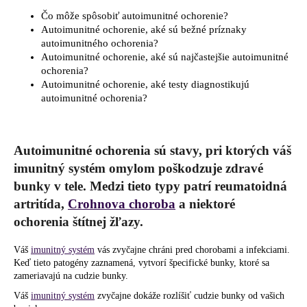
á
Čo môže spôsobiť autoimunitné ochorenie?
Autoimunitné ochorenie, aké sú bežné príznaky
j
autoimunitného ochorenia?
s
Autoimunitné ochorenie, aké sú najčastejšie autoimunitné
ť
ochorenia?
Autoimunitné ochorenie, aké testy diagnostikujú
?
autoimunitné ochorenia?
Autoimunitné ochorenia sú stavy, pri ktorých váš
HĽADAŤ
imunitný systém omylom poškodzuje zdravé
bunky v tele. Medzi tieto typy patrí reumatoidná
artritída,
Crohnova choroba
a niektoré
O
ochorenia štítnej žľazy.
d
p
Váš
imunitný systém
vás zvyčajne chráni pred chorobami a infekciami.
o
Keď tieto patogény zaznamená, vytvorí špecifické bunky, ktoré sa
r
zameriavajú na cudzie bunky.
ú
Váš
imunitný systém
zvyčajne dokáže rozlíšiť cudzie bunky od vašich