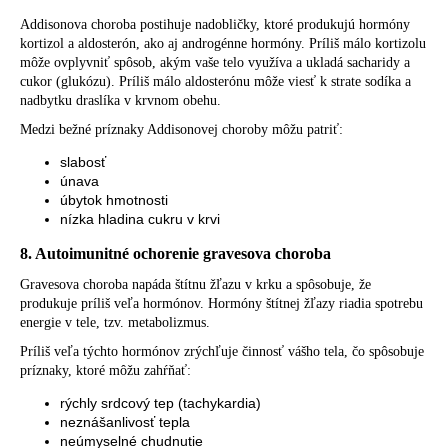
Addisonova choroba postihuje nadobličky, ktoré produkujú hormóny
kortizol a aldosterón, ako aj androgénne hormóny. Príliš málo kortizolu
môže ovplyvniť spôsob, akým vaše telo využíva a ukladá sacharidy a
cukor (glukózu). Príliš málo aldosterónu môže viesť k strate sodíka a
nadbytku draslíka v krvnom obehu.
Medzi bežné príznaky Addisonovej choroby môžu patriť:
slabosť
únava
úbytok hmotnosti
nízka hladina cukru v krvi
8. Autoimunitné ochorenie gravesova choroba
Gravesova choroba napáda štítnu žľazu v krku a spôsobuje, že
produkuje príliš veľa hormónov. Hormóny štítnej žľazy riadia spotrebu
energie v tele, tzv. metabolizmus.
Príliš veľa týchto hormónov zrýchľuje činnosť vášho tela, čo spôsobuje
príznaky, ktoré môžu zahŕňať:
rýchly srdcový tep (tachykardia)
neznášanlivosť tepla
neúmyselné chudnutie