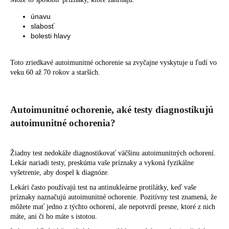
únavu
slabosť
bolesti hlavy
Toto zriedkavé autoimunitné ochorenie sa zvyčajne vyskytuje u ľudí vo
veku 60 až 70 rokov a starších.
Autoimunitné ochorenie, aké testy diagnostikujú
autoimunitné ochorenia?
Žiadny test nedokáže diagnostikovať väčšinu autoimunitných ochorení.
Lekár nariadi testy, preskúma vaše príznaky a vykoná fyzikálne
vyšetrenie, aby dospel k diagnóze.
Lekári často používajú test na antinukleárne protilátky, keď vaše
príznaky naznačujú autoimunitné ochorenie. Pozitívny test znamená, že
môžete mať jedno z týchto ochorení, ale nepotvrdí presne, ktoré z nich
máte, ani či ho máte s istotou.