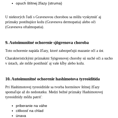
opuch štítnej žľazy (struma)
U niektorých ľudí s Gravesovou chorobou sa môžu vyskytnúť aj
príznaky postihujúce kožu (Gravesova dermopatia) alebo oči
(Gravesova oftalmopatia).
9. Autoimunitné ochorenie sjögrenova choroba
Toto ochorenie napáda žľazy, ktoré zabezpečujú mazanie očí a úst.
Charakteristickými príznakmi Sjögrenovej choroby sú suché oči a sucho
v ústach, ale môže postihnúť aj vaše kĺby alebo kožu.
10. Autoimunitné ochorenie hashimotova tyreoiditída
Pri Hashimotovej tyreoiditíde sa tvorba hormónov štítnej žľazy
spomaľuje až do nedostatku. Medzi bežné príznaky Hashimotovej
tyreoiditídy môžu patriť:
priberanie na váhe
citlivosť na chlad
únava