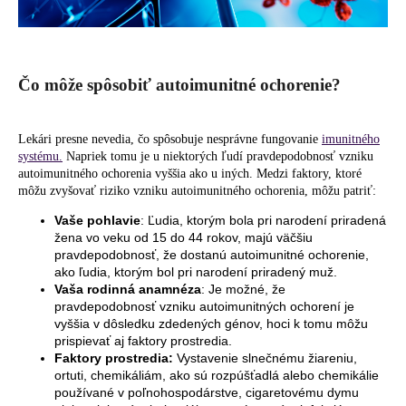
Č
o môže spôsobiť autoimunitné ochorenie?
Lekári presne nevedia, čo spôsobuje nesprávne fungovanie
imunitného
systému.
Napriek tomu je u niektorých ľudí pravdepodobnosť vzniku
autoimunitného ochorenia vyššia ako u iných. Medzi faktory, ktoré
môžu zvyšovať riziko vzniku autoimunitného ochorenia, môžu patriť:
Vaše pohlavie
: Ľudia, ktorým bola pri narodení priradená
žena vo veku od 15 do 44 rokov, majú väčšiu
pravdepodobnosť, že dostanú autoimunitné ochorenie,
ako ľudia, ktorým bol pri narodení priradený muž.
Vaša rodinná anamnéza
: Je možné, že
pravdepodobnosť vzniku autoimunitných ochorení je
vyššia v dôsledku zdedených génov, hoci k tomu môžu
prispievať aj faktory prostredia.
Faktory prostredia:
Vystavenie slnečnému žiareniu,
ortuti, chemikáliám, ako sú rozpúšťadlá alebo chemikálie
používané v poľnohospodárstve, cigaretovému dymu