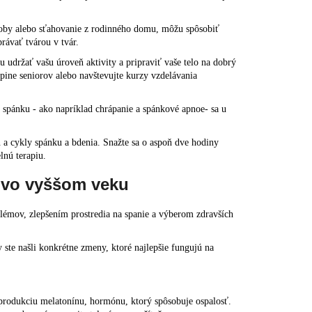
osoby alebo sťahovanie z rodinného domu, môžu spôsobiť
rávať tvárou v tvár.
 udržať vašu úroveň aktivity a pripraviť vaše telo na dobrý
kupine seniorov alebo navštevujte kurzy vzdelávania
 spánku - ako napríklad chrápanie a
spánkové apnoe
- sa u
n a
cykly spánku a bdenia
. Snažte sa o aspoň dve hodiny
lnú terapiu.
 vo vyššom veku
émov, zlepšením prostredia na spanie a výberom zdravších
ste našli konkrétne zmeny, ktoré najlepšie fungujú na
produkciu melatonínu, hormónu, ktorý spôsobuje ospalosť.