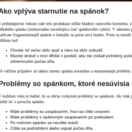
Ako vplýva starnutie na spánok?
S pribúdajúcim vekom vaše telo produkuje nižšie hladiny rastového hormónu, 
hlbokého spánku (mimoriadne osviežujúca časť spánkového cyklu). V takomto p
zažívate fragmentárnejší spánok a častejšie sa počas noci budíte. Preto sa mno
Môžete tiež:
Chcete ísť večer skôr spať a ráno sa skôr zobudiť.
Musíte stráviť v noci dlhšie v posteli, aby ste získali potrebný p
zdriemnutím počas dňa.
Vo väčšine prípadov sú takéto zmeny spánku normálne a neznamenajú problém
Problémy so spánkom, ktoré nesúvisia
V každom veku je bežné, že sa občas vyskytnú problémy so spánkom. Ak však pr
môže ísť o
poruchu spánku
:
Máte problémy so zaspávaním, hoci sa cítite unavení.
Máte problémy s opätovným zaspávaním po prebudení.
Po nočnom spánku sa necítite svieži.
Cítite sa podráždení alebo ospalí počas dňa.