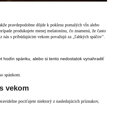
takže pravdepodobne dôjde k poklesu pomalých vĺn alebo
rípade produkujete menej melatonínu, čo znamená, že často
hí z nás s pribúdajúcim vekom považujú za „ľahkých spáčov“.
očet hodín spánku, alebo si tento nedostatok vynahradiť
 so spánkom.
 s vekom
avidelne pociťujete niektorý z nasledujúcich príznakov,