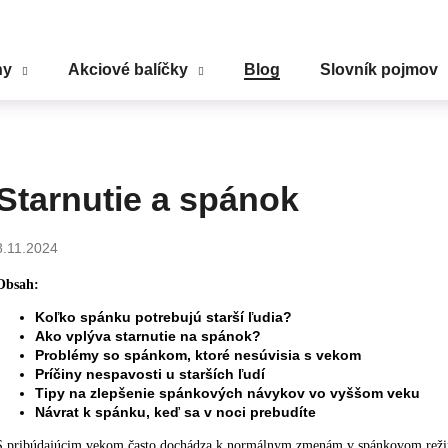
ny
Akciové balíčky
Blog
Slovník pojmov
Čo potrebujete nájsť?
HĽADAŤ
Starnutie a spánok
8.11.2024
Odporúčame
Obsah:
Koľko spánku potrebujú starší ľudia?
Ako vplýva starnutie na spánok?
Problémy so spánkom, ktoré nesúvisia s vekom
Príčiny nespavosti u starších ľudí
Tipy na zlepšenie spánkových návykov vo vyššom veku
Návrat k spánku, keď sa v noci prebudíte
S pribúdajúcim vekom často dochádza k normálnym zmenám v spánkovom režime