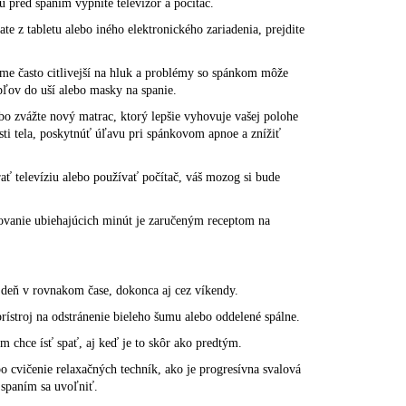
 pred spaním vypnite televízor a počítač.
ate z tabletu alebo iného elektronického zariadenia, prejdite
me často citlivejší na hluk a problémy so spánkom môže
pľov do uší alebo masky na spanie.
ebo zvážte
nový matrac,
ktorý lepšie vyhovuje vašej polohe
sti tela, poskytnúť úľavu pri spánkovom apnoe a znížiť
ať televíziu alebo používať počítač, váš mozog si bude
dovanie ubiehajúcich minút je zaručeným receptom na
 deň v rovnakom čase, dokonca aj cez víkendy.
prístroj na odstránenie bieleho šumu alebo oddelené spálne.
 chce ísť spať, aj keď je to skôr ako predtým.
bo cvičenie
relaxačných techník
, ako je progresívna svalová
 spaním sa uvoľniť.