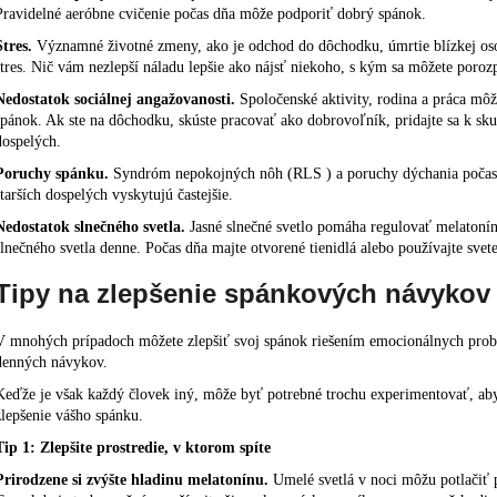
Pravidelné aeróbne cvičenie
počas dňa môže podporiť dobrý spánok.
Stres.
Významné životné zmeny, ako je
odchod do dôchodku
, úmrtie blízkej 
stres. Nič vám nezlepší náladu lepšie ako nájsť niekoho, s kým sa môžete porozp
Nedostatok sociálnej angažovanosti.
Spoločenské aktivity, rodina a práca môžu
spánok. Ak ste na dôchodku, skúste
pracovať ako dobrovoľník
, pridajte sa k s
dospelých.
Poruchy spánku.
Syndróm nepokojných nôh (RLS
) a poruchy dýchania počas
starších dospelých vyskytujú častejšie.
Nedostatok slnečného svetla.
Jasné slnečné svetlo pomáha regulovať melatoní
slnečného svetla denne. Počas dňa majte otvorené tienidlá alebo používajte svete
Tipy na zlepšenie spánkových návykov
V mnohých prípadoch môžete
zlepšiť svoj spánok
riešením emocionálnych probl
denných návykov.
Keďže je však každý človek iný, môže byť potrebné trochu experimentovať, aby 
zlepšenie vášho spánku.
Tip 1: Zlepšite prostredie, v ktorom spíte
Prirodzene si zvýšte hladinu melatonínu.
Umelé svetlá v noci môžu potlačiť 