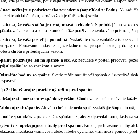
Tam, kde je to bezpečné, používajte žiarovky s nízkym príkonom a aspoň hodinu
V noci nečítajte z podsvieteného zariadenia (napríklad z iPadu).
Ak radi čít
na elektronickú čítačku, ktorá vyžaduje ďalší zdroj svetla.
Uistite sa, že vaša spálňa je tichá, tmavá a chladná
. S pribúdajúcim vekom s
spôsobovať aj svetlo a teplo. Pomôcť môže používanie zvukového prístroja, štu
Uistite sa, že vaša posteľ je pohodlná
. Vyskúšajte rôzne vankúše a toppery al
pri spánku. Používanie
nastaviteľnej základne
môže prospieť hornej aj dolnej ča
bolesti chrbta s pribúdajúcim vekom.
Spálňu používajte len na spánok a sex.
Ak nebudete v posteli pracovať, pozer
spájať spálňu len so spánkom a sexom.
Odstráňte hodiny zo spálne.
Svetlo môže narušiť váš spánok a úzkostlivé sle
nespavosť.
Tip 2: Dodržiavajte pravidelný režim pred spaním
Udržujte si konzistentný spánkový režim.
Chodievajte spať a vstávajte každý
Zablokujte chrápanie.
Ak vám
chrápanie
nedá spať, vyskúšajte štuple do uší, 
Choďte spať skôr.
Upravte si čas spánku tak, aby zodpovedal tomu, kedy sa vám
Vytvorte si upokojujúce rituály pred spaním.
Kúpeľ, prehrávanie hudby ale
relaxácia, meditácia všímavosti alebo hlboké dýchanie, vám môžu pomôcť pred