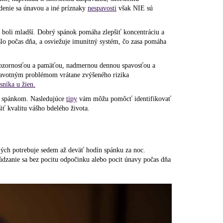
enie sa únavou a iné príznaky
nespavosti
však NIE sú
e boli mladší. Dobrý spánok pomáha zlepšiť koncentráciu a
lo počas dňa, a osviežuje imunitný systém, čo zasa pomáha
pozornosťou a pamäťou, nadmernou dennou spavosťou a
avotným problémom vrátane zvýšeného rizika
sníka u žien.
so spánkom. Nasledujúce
tipy
vám môžu pomôcť identifikovať
ť kvalitu vášho bdelého života.
elých potrebuje sedem až deväť hodín spánku za noc.
ebúdzanie sa bez pocitu odpočinku alebo pocit únavy počas dňa