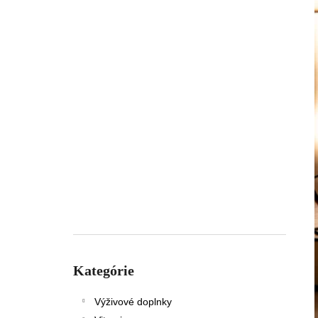
Preskočiť
kategórie
Kategórie
Výživové doplnky