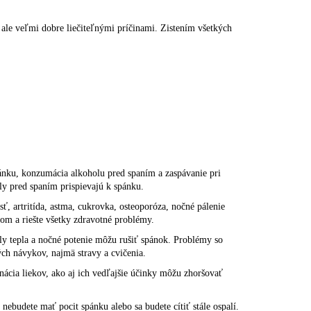
ale veľmi dobre liečiteľnými príčinami. Zistením všetkých
ánku, konzumácia alkoholu pred spaním a zaspávanie pri
uály pred spaním prispievajú k spánku.
sť
, artritída, astma, cukrovka, osteoporóza, nočné pálenie
om a riešte všetky zdravotné problémy.
y tepla a nočné potenie môžu rušiť spánok. Problémy so
h návykov, najmä stravy a cvičenia.
nácia liekov, ako aj ich vedľajšie účinky môžu zhoršovať
nebudete mať pocit spánku alebo sa budete cítiť stále ospalí.