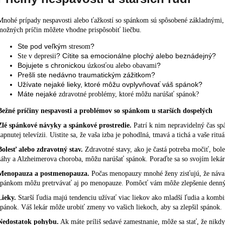
Mnohé prípady nespavosti alebo ťažkostí so spánkom sú spôsobené základnými, 
možných príčin môžete vhodne prispôsobiť liečbu.
Ste pod veľkým
?
stresom
? Cítite sa emocionálne plochý alebo beznádejný?
Ste v depresii
Bojujete s chronickou
?
úzkosťou alebo obavami
Prešli ste nedávno traumatickým zážitkom?
Užívate nejaké lieky, ktoré môžu ovplyvňovať váš spánok?
Máte nejaké
zdravotné problémy, ktoré môžu narúšať spánok?
Bežné príčiny nespavosti a problémov so spánkom u starších dospelých
Zlé spánkové návyky a spánkové prostredie.
Patrí k nim nepravidelný čas sp
zapnutej televízii. Uistite sa, že vaša izba je pohodlná, tmavá a tichá a vaše rit
Bolesť alebo zdravotný stav.
Zdravotné stavy, ako je častá potreba močiť,
bole
záhy a
Alzheimerova choroba,
môžu narúšať spánok. Poraďte sa so svojím lekár
Menopauza a postmenopauza.
Počas menopauzy mnohé ženy zisťujú, že nával
spánkom môžu pretrvávať aj po menopauze. Pomôcť vám môže zlepšenie dennýc
Lieky.
Starší ľudia majú tendenciu užívať viac liekov ako mladší ľudia a kombi
spánok. Váš lekár môže urobiť zmeny vo vašich liekoch, aby sa zlepšil spánok.
Nedostatok pohybu.
Ak máte príliš sedavé zamestnanie, môže sa stať, že nikdy 