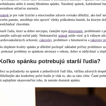
prebúdzaniu alebo k menej hlbokému spánku. Narušený spánok, každodenné bud
normálnou súčasťou starnutia.
Spánok
je pre vaše fyzické a emocionálne zdravie rovnako dôležitý, ako keď st
tvorbu pamäte, umožňuje telu opraviť všetky poškodenia buniek, ku ktorým doš
predchádzať chorobám.
Starší ľudia, ktorí sa dobre nevyspia, častejšie trpia
depresiami
, problémami s 
častejšie zažívajú nočné pády. Nedostatočný
spánok
môže viesť aj k vážnym zdr
kardiovaskulárnych ochorení,
cukrovky
, problémov s hmotnosťou a
rakoviny pr
Na zlepšenie kvality spánku je dôležité pochopiť základné príčiny problémov 
a prekonať problémy so spánkom súvisiace s vekom, dobre si oddýchnuť a zlepši
Koľko spánku potrebujú starší ľudia?
Hoci sa požiadavky na spánok u jednotlivých ľudí líšia, väčšina zdravých dosp
Dôležitejšie ako konkrétny počet hodín je však to, ako sa ráno cítite. Časté pr
sú najlepšími ukazovateľmi toho, že nemáte dostatok spánku.