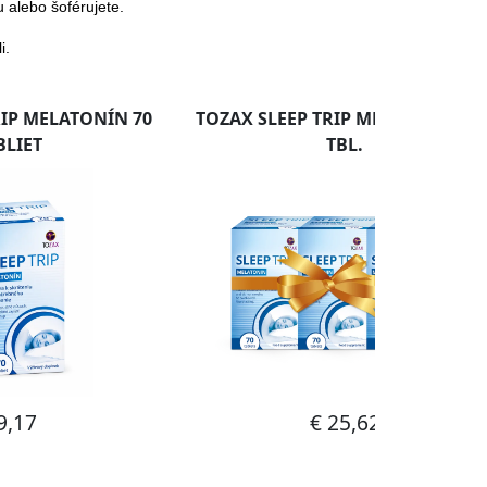
u alebo šoférujete.
i.