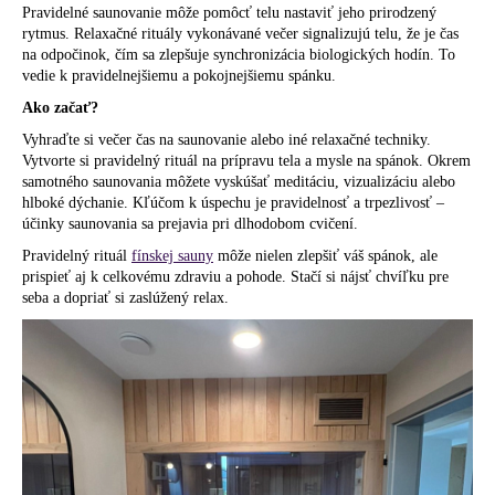
Pravidelné saunovanie môže pomôcť telu nastaviť jeho prirodzený
rytmus. Relaxačné rituály vykonávané večer signalizujú telu, že je čas
na odpočinok, čím sa zlepšuje synchronizácia biologických hodín. To
vedie k pravidelnejšiemu a pokojnejšiemu spánku.
Ako začať?
Vyhraďte si večer čas na saunovanie alebo iné relaxačné techniky.
Vytvorte si pravidelný rituál na prípravu tela a mysle na spánok. Okrem
samotného saunovania môžete vyskúšať meditáciu, vizualizáciu alebo
hlboké dýchanie. Kľúčom k úspechu je pravidelnosť a trpezlivosť –
účinky saunovania sa prejavia pri dlhodobom cvičení.
Pravidelný rituál
fínskej sauny
môže nielen zlepšiť váš spánok, ale
prispieť aj k celkovému zdraviu a pohode. Stačí si nájsť chvíľku pre
seba a dopriať si zaslúžený relax.