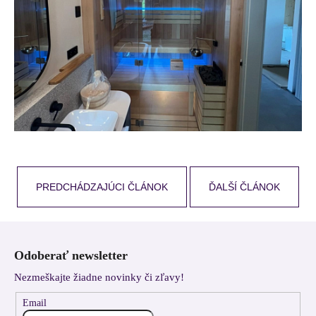
PREDCHÁDZAJÚCI ČLÁNOK
ĎALŠÍ ČLÁNOK
Z
á
Odoberať newsletter
p
Nezmeškajte žiadne novinky či zľavy!
ä
t
Email