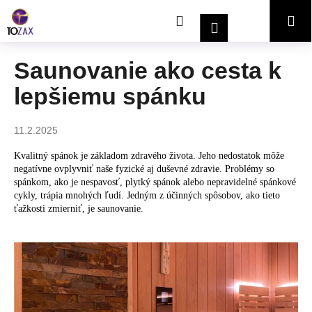
K
Prejsť
Hľadať
Nákupný
Me
na
o
Prihlásenie
obsah
Späť
Späť
š
í
košík
Saunovanie ako cesta k
Č
k
lepšiemu spánku
o
p
o
11.2.2025
t
Kvalitný spánok je základom zdravého života. Jeho nedostatok môže
r
negatívne ovplyvniť naše fyzické aj duševné zdravie. Problémy so
e
spánkom, ako je nespavosť, plytký spánok alebo nepravidelné spánkové
cykly, trápia mnohých ľudí. Jedným z účinných spôsobov, ako tieto
b
ťažkosti zmierniť, je saunovanie.
u
j
e
t
e
n