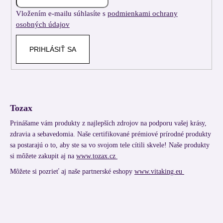
i
Vložením e-mailu súhlasíte s
podmienkami ochrany
e
osobných údajov
PRIHLÁSIŤ SA
Tozax
Prinášame vám produkty z najlepších zdrojov na podporu vašej krásy,
zdravia a sebavedomia. Naše certifikované prémiové prírodné produkty
sa postarajú o to, aby ste sa vo svojom tele cítili skvele! Naše produkty
si môžete zakupit aj na
www.tozax.cz
Môžete si pozrieť aj naše partnerské eshopy
www.vitaking.eu