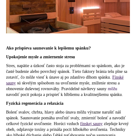
á
j
s
ť
?
Ako prispieva saunovanie k lepšiemu spánku?
Upokojenie mysle a zmiernenie stresu
Stres, napätie a úzkosť často stoja za problémami so spánkom, ako je
HĽADAŤ
časté budenie alebo povrchný spánok. Tieto faktory bránia telu plne sa
zotaviť, čo môže viesť k únave aj po zdanlivo dlhom spánku.
Fínské
sauny
sú skvelým spôsobom na uvoľnenie mysle, zníženie stresu a
obnovenie duševnej rovnováhy. Pravidelné návštevy sauny
môžu
navodiť pocit pokoja a prispieť k hlbšiemu a kvalitnejšiemu spánku.
O
d
Fyzická regenerácia a relaxácia
p
Bolesť svalov, chrbta, hlavy alebo únava môžu výrazne narušiť náš
o
spánok. Saunovanie pomáha uvoľniť svaly, zmierniť bolesť a navodiť
r
celkové fyzické uvoľnenie. Horúci vzduch
fínskej sauny
zlepšuje krvný
ú
obeh, odplavuje toxíny a prináša pocit hlbokého uvoľnenia. Techniky
ako hlboké dýchanie alebo ľahké naťahovanie počas saunovania