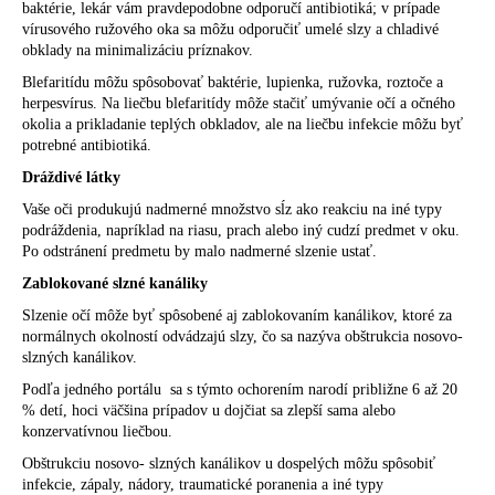
baktérie, lekár vám pravdepodobne odporučí antibiotiká; v prípade
vírusového ružového oka sa môžu odporučiť umelé slzy a chladivé
obklady na minimalizáciu príznakov.
Blefaritídu môžu spôsobovať baktérie, lupienka, ružovka, roztoče a
herpesvírus. Na liečbu blefaritídy môže stačiť umývanie očí a očného
okolia a prikladanie teplých obkladov, ale na liečbu infekcie môžu byť
potrebné antibiotiká.
Dráždivé látky
Vaše oči produkujú nadmerné množstvo sĺz ako reakciu na iné typy
podráždenia, napríklad na riasu, prach alebo iný cudzí predmet v oku.
Po odstránení predmetu by malo nadmerné slzenie ustať.
Zablokované slzné kanáliky
Slzenie očí môže byť spôsobené aj zablokovaním kanálikov, ktoré za
normálnych okolností odvádzajú slzy, čo sa nazýva obštrukcia nosovo-
slzných kanálikov.
Podľa jedného portálu sa s týmto ochorením narodí približne 6 až 20
% detí, hoci väčšina prípadov u dojčiat sa zlepší sama alebo
konzervatívnou liečbou.
Obštrukciu nosovo- slzných kanálikov u dospelých môžu spôsobiť
infekcie, zápaly, nádory, traumatické poranenia a iné typy