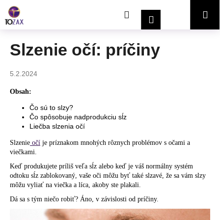
K
Prejsť
Hľadať
Nákupný
Me
na
o
Prihlásenie
obsah
Späť
Späť
š
í
košík
Slzenie očí: príčiny
Č
k
o
5.2.2024
p
o
Obsah:
t
Čo sú to slzy?
r
Čo spôsobuje nadprodukciu sĺz
Liečba slzenia očí
e
b
Slzenie
očí
je príznakom mnohých rôznych problémov s očami a
viečkami.
u
j
Keď produkujete príliš veľa sĺz alebo keď je váš normálny systém
odtoku sĺz zablokovaný, vaše oči môžu byť také slzavé, že sa vám slzy
e
môžu vyliať na viečka a líca, akoby ste plakali.
t
Dá sa s tým niečo robiť? Áno, v závislosti od príčiny.
e
n