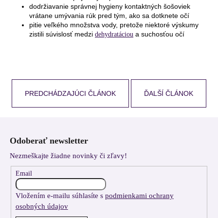
dodržiavanie správnej hygieny kontaktných šošoviek
vrátane umývania rúk pred tým, ako sa dotknete očí
pitie veľkého množstva vody, pretože niektoré výskumy
zistili súvislosť medzi
a suchosťou očí
dehydratáciou
PREDCHÁDZAJÚCI ČLÁNOK
ĎALŠÍ ČLÁNOK
Z
á
Odoberať newsletter
p
Nezmeškajte žiadne novinky či zľavy!
ä
t
Email
i
Vložením e-mailu súhlasíte s
podmienkami ochrany
e
osobných údajov