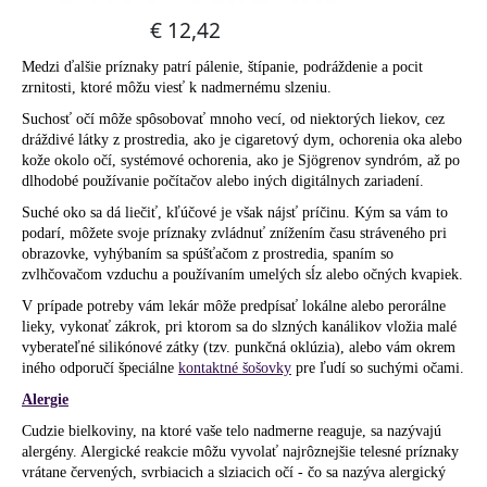
Medzi ďalšie príznaky patrí pálenie, štípanie, podráždenie a pocit
zrnitosti, ktoré môžu viesť k nadmernému slzeniu.
Suchosť očí môže spôsobovať mnoho vecí, od niektorých liekov, cez
dráždivé látky z prostredia, ako je cigaretový dym, ochorenia oka alebo
kože okolo očí, systémové ochorenia, ako je Sjögrenov syndróm, až po
dlhodobé používanie počítačov alebo iných digitálnych zariadení.
Suché oko sa dá liečiť, kľúčové je však nájsť príčinu. Kým sa vám to
podarí, môžete svoje príznaky zvládnuť znížením času stráveného pri
obrazovke, vyhýbaním sa spúšťačom z prostredia, spaním so
zvlhčovačom vzduchu a používaním umelých sĺz alebo očných kvapiek.
V prípade potreby vám lekár môže predpísať lokálne alebo perorálne
lieky, vykonať zákrok, pri ktorom sa do slzných kanálikov vložia malé
vyberateľné silikónové zátky (tzv. punkčná oklúzia), alebo vám okrem
iného odporučí špeciálne
kontaktné šošovky
pre ľudí so suchými očami.
Alergie
Cudzie bielkoviny, na ktoré vaše telo nadmerne reaguje, sa nazývajú
alergény. Alergické reakcie môžu vyvolať najrôznejšie telesné príznaky
vrátane červených, svrbiacich a slziacich očí - čo sa nazýva alergický