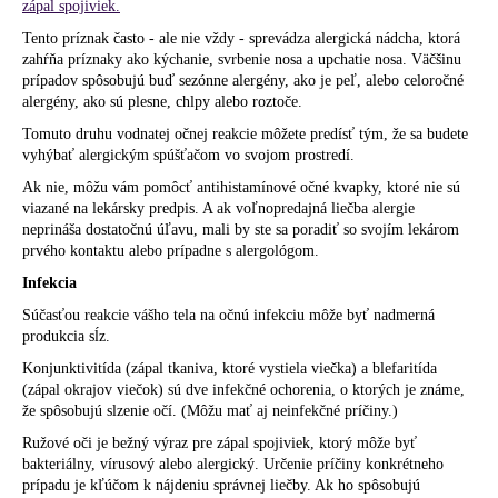
zápal spojiviek.
Tento príznak často - ale nie vždy - sprevádza alergická nádcha, ktorá
zahŕňa príznaky ako kýchanie, svrbenie nosa a upchatie nosa. Väčšinu
prípadov spôsobujú buď sezónne alergény, ako je peľ, alebo celoročné
alergény, ako sú plesne, chlpy alebo roztoče.
Tomuto druhu vodnatej očnej reakcie môžete predísť tým, že sa budete
vyhýbať alergickým spúšťačom vo svojom prostredí.
Ak nie, môžu vám pomôcť antihistamínové očné kvapky, ktoré nie sú
viazané na lekársky predpis. A ak voľnopredajná liečba alergie
neprináša dostatočnú úľavu, mali by ste sa poradiť so svojím lekárom
prvého kontaktu alebo prípadne s alergológom.
Infekcia
Súčasťou reakcie vášho tela na očnú infekciu môže byť nadmerná
produkcia sĺz.
Konjunktivitída (zápal tkaniva, ktoré vystiela viečka) a blefaritída
(zápal okrajov viečok) sú dve infekčné ochorenia, o ktorých je známe,
že spôsobujú slzenie očí. (Môžu mať aj neinfekčné príčiny.)
Ružové oči je bežný výraz pre zápal spojiviek, ktorý môže byť
bakteriálny, vírusový alebo alergický. Určenie príčiny konkrétneho
prípadu je kľúčom k nájdeniu správnej liečby. Ak ho spôsobujú