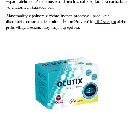
č
vyparí, alebo odtečie do nosovo- slzných kanálikov, ktoré sa nachádzajú
a
vo vnútorných kútikoch očí.
m
Abnormality v jednom z týchto štyroch procesov - produkcia,
e
distribúcia, odparovanie a odtok sĺz - môžu viesť k
príliš suchým
alebo
príliš vlhkým očiam, nazývaným aj epifora.