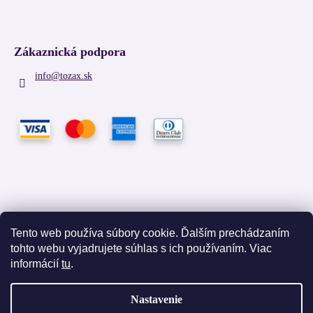
Zákaznická podpora
info
@
tozax.sk
Tento web používa súbory cookie. Ďalším prechádzaním
tohto webu vyjadrujete súhlas s ich používaním. Viac
Facebook
informácií
tu
.
Nastavenie