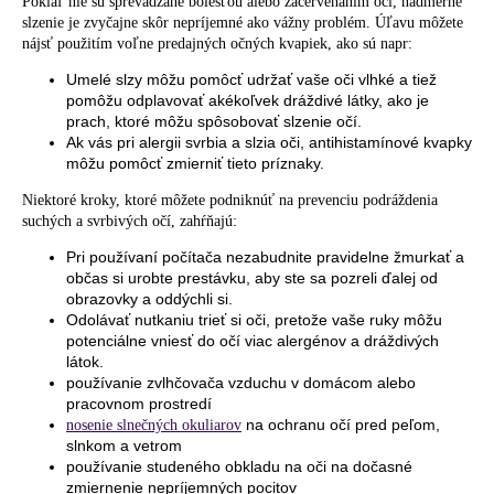
Pokiaľ nie sú sprevádzané bolesťou alebo začervenaním očí, nadmerné
slzenie je zvyčajne skôr nepríjemné ako vážny problém. Úľavu môžete
nájsť použitím voľne predajných očných kvapiek, ako sú napr:
Umelé slzy môžu pomôcť udržať vaše oči vlhké a tiež
pomôžu odplavovať akékoľvek dráždivé látky, ako je
prach, ktoré môžu spôsobovať slzenie očí.
Ak vás pri alergii svrbia a slzia oči, antihistamínové kvapky
môžu pomôcť zmierniť tieto príznaky.
Niektoré kroky, ktoré môžete podniknúť na prevenciu podráždenia
suchých a svrbivých očí, zahŕňajú:
Pri používaní počítača nezabudnite pravidelne žmurkať a
občas si urobte prestávku, aby ste sa pozreli ďalej od
obrazovky a oddýchli si.
Odolávať nutkaniu trieť si oči, pretože vaše ruky môžu
potenciálne vniesť do očí viac alergénov a dráždivých
látok.
používanie zvlhčovača vzduchu v domácom alebo
pracovnom prostredí
na ochranu očí pred peľom,
nosenie slnečných okuliarov
slnkom a vetrom
používanie studeného obkladu na oči na dočasné
zmiernenie nepríjemných pocitov