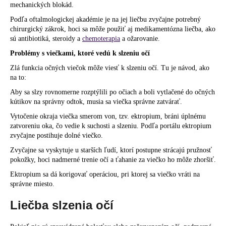
mechanických blokád.
Podľa oftalmologickej akadémie je na jej liečbu zvyčajne potrebný
chirurgický zákrok, hoci sa môže použiť aj medikamentózna liečba, ako
sú antibiotiká, steroidy a
chemoterapia
a ožarovanie.
Problémy s viečkami, ktoré vedú k slzeniu očí
Zlá funkcia očných viečok môže viesť k slzeniu očí. Tu je návod, ako
na to:
Aby sa slzy rovnomerne rozptýlili po očiach a boli vytlačené do očných
kútikov na správny odtok, musia sa viečka správne zatvárať.
Vytočenie okraja viečka smerom von, tzv. ektropium, bráni úplnému
zatvoreniu oka, čo vedie k suchosti a slzeniu. Podľa portálu ektropium
zvyčajne postihuje dolné viečko.
Zvyčajne sa vyskytuje u starších ľudí, ktorí postupne strácajú pružnosť
pokožky, hoci nadmerné trenie očí a ťahanie za viečko ho môže zhoršiť.
Ektropium sa dá korigovať operáciou, pri ktorej sa viečko vráti na
správne miesto.
Liečba slzenia očí