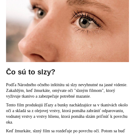
á
j
s
ť
?
HĽADAŤ
Čo sú to slzy?
Podľa Národného očného inštitútu sú slzy nevyhnutné na jasné videnie.
Zakaždým, keď žmurkáte, omývate oči "slzným filmom", ktorý
O
vyživuje tkanivo a zabezpečuje potrebné mazanie.
d
Tento film produkujú žľazy a bunky nachádzajúce sa v tkanivách okolo
p
očí a skladá sa z olejovej vrstvy, ktorá pomáha zabrániť odparovaniu,
o
vodnatej vrstvy a vrstvy hlienu, ktorá pomáha slzám priľnúť k povrchu
r
oka.
ú
Keď žmurkáte, slzný film sa rozdeľuje po povrchu očí. Potom sa buď