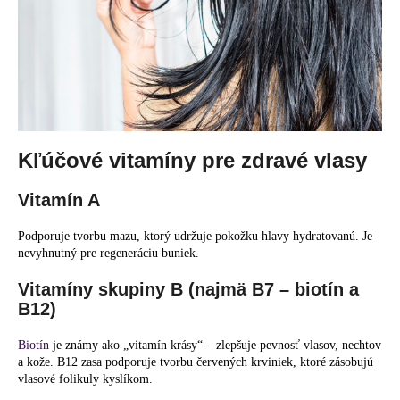
č
a
m
e
Kľúčové vitamíny pre zdravé vlasy
Vitamín A
Podporuje tvorbu mazu, ktorý udržuje pokožku hlavy hydratovanú. Je
nevyhnutný pre regeneráciu buniek.
Vitamíny skupiny B (najmä B7 – biotín a
B12)
Biotín
je známy ako „vitamín krásy“ – zlepšuje pevnosť vlasov, nechtov
a kože. B12 zasa podporuje tvorbu červených krviniek, ktoré zásobujú
vlasové folikuly kyslíkom.