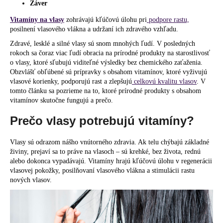
Záver
á
Vitamíny na vlasy
zohrávajú kľúčovú úlohu pri
podpore rastu,
j
posilnení vlasového vlákna a udržaní ich zdravého vzhľadu.
s
Zdravé, lesklé a silné vlasy sú snom mnohých ľudí. V posledných
ť
rokoch sa čoraz viac ľudí obracia na prírodné produkty na starostlivosť
?
o vlasy, ktoré sľubujú viditeľné výsledky bez chemického zaťaženia.
Obzvlášť obľúbené sú prípravky s obsahom vitamínov, ktoré vyživujú
vlasové korienky, podporujú rast a zlepšujú
celkovú kvalitu vlasov
. V
tomto článku sa pozrieme na to, ktoré prírodné produkty s obsahom
vitamínov skutočne fungujú a prečo.
HĽADAŤ
Prečo vlasy potrebujú vitamíny?
Vlasy sú odrazom nášho vnútorného zdravia. Ak telu chýbajú základné
živiny, prejaví sa to práve na vlasoch – sú krehké, bez života, rednú
O
alebo dokonca vypadávajú. Vitamíny hrajú kľúčovú úlohu v regenerácii
d
vlasovej pokožky, posilňovaní vlasového vlákna a stimulácii rastu
p
nových vlasov.
o
r
ú