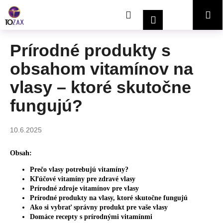
K
Prejsť
Hľadať
Nákupný
Me
na
o
Prihlásenie
obsah
Späť
Späť
š
í
košík
Prírodné produkty s
Č
k
obsahom vitamínov na
o
p
vlasy – ktoré skutočne
o
fungujú?
t
r
e
10.6.2025
b
Obsah:
u
j
Prečo vlasy potrebujú vitamíny?
Kľúčové vitamíny pre zdravé vlasy
e
Prírodné zdroje vitamínov pre vlasy
t
Prírodné produkty na vlasy, ktoré skutočne fungujú
e
Ako si vybrať správny produkt pre vaše vlasy
Domáce recepty s prírodnými vitamínmi
n