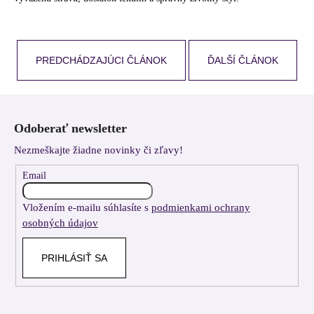
PREDCHÁDZAJÚCI ČLÁNOK
ĎALŠÍ ČLÁNOK
Z
á
Odoberať newsletter
p
Nezmeškajte žiadne novinky či zľavy!
ä
t
Email
i
Vložením e-mailu súhlasíte s
podmienkami ochrany
e
osobných údajov
PRIHLÁSIŤ SA