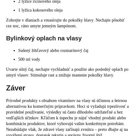
2 lyžice ricínového oleja
1 lyžica kokosového oleja
Zohrejte v dlaniach a vmasírujte do pokožky hlavy. Nechajte pôsobiť
cez noc, ráno umyte jemným šampónom.
Bylinkový oplach na vlasy
Sušený žihľavový alebo rozmarínový čaj
500 ml vody
Uvarte silný čaj, nechajte vychladnúť a použite ako posledný oplach po
umytí vlasov. Stimuluje rast a znižuje mastenie pokožky hlavy.
Záver
Prírodné produkty s obsahom vitamínov na vlasy sú účinnou a šetrnou
alternatívou ku komerčným prípravkom. Hoci si vyžadujú trpezlivosť a
pravidelné používanie, výsledky sú často dlhodobo udržateľné a bez
vedľajších účinkov. Kľúčom k úspechu je nájsť vhodný produkt alebo
kombináciu produktov, ktoré vyhovujú vašim konkrétnym potrebám.
Nezabúdajte však, že zdravé vlasy začínajú zvnútra – preto dbajte aj na
vyváženú stravu, dostatok tekutín a správny životný štýl.