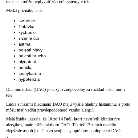
reakcie a môžu ovplyvniť viaceré systémy v tele.
Medzi príznaky patria:
svrbenie
žihľavka
kýchanie
slzenie očí
astma
bolesti hlavy
bolesti brucha
plynatosť
hnačka
tachykardia
hypotenzia
Diaminoxidáza (DAO) je enzým zodpovedný za rozklad histamínu v
tele.
Ľudia s nižšími hladinami DAO majú vyššie hladiny histamínu, a preto
môžu mať väčšiu pravdepodobnosť vzniku alergií.
Malá štúdia ukázala, že 10 zo 14 ľudí, ktorí navštívili kliniku pre
alergikov, malo nižšiu aktivitu DAO. Taktiež 13 z nich uviedlo
zlepšenie aspoň jedného zo svojich symptómov po doplnení DAO.