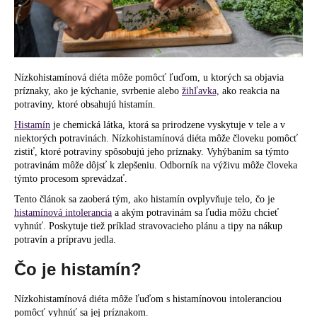
á
j
s
ť
Nízkohistamínová diéta môže pomôcť ľuďom, u ktorých sa objavia
?
príznaky, ako je kýchanie, svrbenie alebo
žihľavka,
ako reakcia na
potraviny, ktoré obsahujú histamín.
Histamín
je chemická látka, ktorá sa prirodzene vyskytuje v tele a v
niektorých potravinách. Nízkohistamínová diéta môže človeku pomôcť
zistiť, ktoré potraviny spôsobujú jeho príznaky. Vyhýbaním sa týmto
HĽADAŤ
potravinám môže dôjsť k zlepšeniu. Odborník na výživu môže človeka
týmto procesom sprevádzať.
Tento článok sa zaoberá tým, ako histamín ovplyvňuje telo, čo je
histamínová intolerancia
a akým potravinám sa ľudia môžu chcieť
O
vyhnúť. Poskytuje tiež príklad stravovacieho plánu a tipy na nákup
d
potravín a prípravu jedla.
p
Čo je histamín?
o
r
Nízkohistamínová diéta môže ľuďom s histamínovou intoleranciou
ú
pomôcť vyhnúť sa jej príznakom.