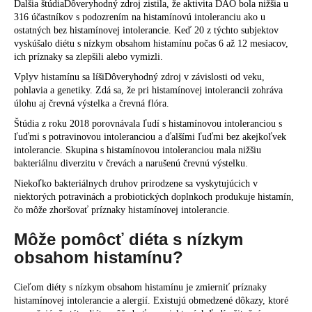
Ďalšia štúdiaDôveryhodný zdroj zistila, že aktivita DAO bola nižšia u
316 účastníkov s podozrením na histamínovú intoleranciu ako u
ostatných bez histamínovej intolerancie. Keď 20 z týchto subjektov
vyskúšalo diétu s nízkym obsahom histamínu počas 6 až 12 mesiacov,
ich príznaky sa zlepšili alebo vymizli.
Vplyv histamínu sa líšiDôveryhodný zdroj v závislosti od veku,
pohlavia a genetiky. Zdá sa, že pri histamínovej intolerancii zohráva
úlohu aj črevná výstelka a črevná flóra.
Štúdia z roku 2018 porovnávala ľudí s histamínovou intoleranciou s
ľuďmi s potravinovou intoleranciou a ďalšími ľuďmi bez akejkoľvek
intolerancie. Skupina s histamínovou intoleranciou mala nižšiu
bakteriálnu diverzitu v črevách a narušenú črevnú výstelku.
Niekoľko bakteriálnych druhov prirodzene sa vyskytujúcich v
niektorých potravinách a probiotických doplnkoch produkuje histamín,
čo môže zhoršovať príznaky histamínovej intolerancie.
Môže pomôcť diéta s nízkym
obsahom histamínu?
Cieľom diéty s nízkym obsahom histamínu je zmierniť príznaky
histamínovej intolerancie a alergií. Existujú obmedzené dôkazy, ktoré