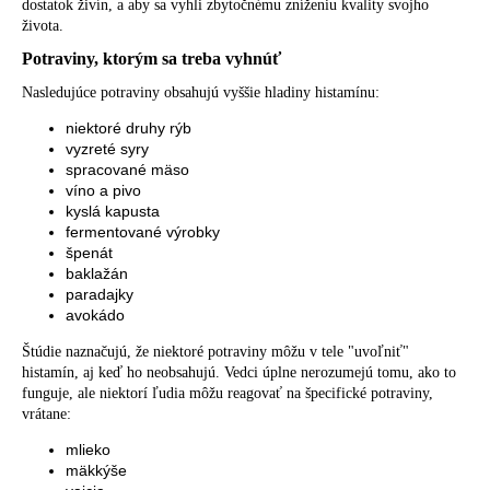
dostatok živín, a aby sa vyhli zbytočnému zníženiu kvality svojho
života.
Potraviny, ktorým sa treba vyhnúť
Nasledujúce potraviny obsahujú vyššie hladiny histamínu:
niektoré druhy rýb
vyzreté syry
spracované mäso
víno a pivo
kyslá kapusta
fermentované výrobky
špenát
baklažán
paradajky
avokádo
Štúdie naznačujú, že niektoré potraviny môžu v tele "uvoľniť"
histamín, aj keď ho neobsahujú. Vedci úplne nerozumejú tomu, ako to
funguje, ale niektorí ľudia môžu reagovať na špecifické potraviny,
vrátane:
mlieko
mäkkýše