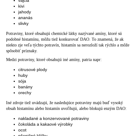
vajcia
kivi
jahody
ananás
slivky
Potraviny, ktoré obsahujú chemické látky nazývané amíny, ktoré sú
podobné histamínu, môžu tiež konkurovať DAO. To znamená, že ak
niekto zje veľa týchto potravín, histamín sa nerozloží tak rýchlo a môže
spôsobiť príznaky.
Medzi potraviny, ktoré obsahujú iné amíny, patria napr:
citrusové plody
huby
sója
banány
orechy
Iné zdroje tiež uvádzajú, že nasledujúce potraviny majú buď vysoký
obsah histamínu alebo histamín uvoľňujú, alebo blokujú enzým DAO:
nakladané a konzervované potraviny
čokoláda a kakaové výrobky
ocot
pšeničné klíčky