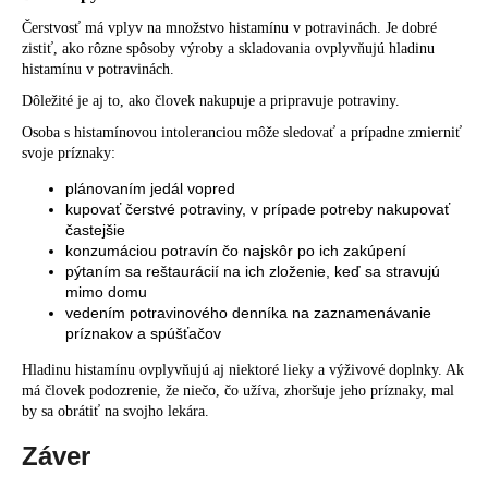
Čerstvosť má vplyv na množstvo histamínu v potravinách. Je dobré
zistiť, ako rôzne spôsoby výroby a skladovania ovplyvňujú hladinu
histamínu v potravinách.
Dôležité je aj to, ako človek nakupuje a pripravuje potraviny.
Osoba s histamínovou intoleranciou môže sledovať a prípadne zmierniť
svoje príznaky:
plánovaním jedál vopred
kupovať čerstvé potraviny, v prípade potreby nakupovať
častejšie
konzumáciou potravín čo najskôr po ich zakúpení
pýtaním sa reštaurácií na ich zloženie, keď sa stravujú
mimo domu
vedením potravinového denníka na zaznamenávanie
príznakov a spúšťačov
Hladinu histamínu ovplyvňujú aj niektoré lieky a výživové doplnky. Ak
má človek podozrenie, že niečo, čo užíva, zhoršuje jeho príznaky, mal
by sa obrátiť na svojho lekára.
Záver