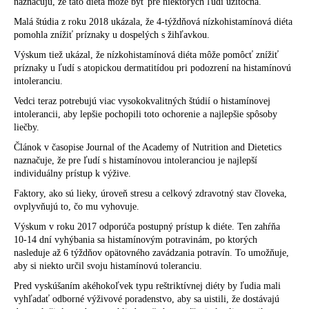
naznačujú, že táto diéta môže byť pre niektorých ľudí užitočná.
Malá štúdia z roku 2018 ukázala, že 4-týždňová nízkohistamínová diéta
pomohla znížiť príznaky u dospelých s žihľavkou.
Výskum tiež ukázal, že nízkohistamínová diéta môže pomôcť znížiť
príznaky u ľudí s atopickou dermatitídou pri podozrení na histamínovú
intoleranciu.
Vedci teraz potrebujú viac vysokokvalitných štúdií o histamínovej
intolerancii, aby lepšie pochopili toto ochorenie a najlepšie spôsoby
liečby.
Článok v časopise Journal of the Academy of Nutrition and Dietetics
naznačuje, že pre ľudí s histamínovou intoleranciou je najlepší
individuálny prístup k výžive.
Faktory, ako sú lieky, úroveň stresu a celkový zdravotný stav človeka,
ovplyvňujú to, čo mu vyhovuje.
Výskum v roku 2017 odporúča postupný prístup k diéte. Ten zahŕňa
10-14 dní vyhýbania sa histamínovým potravinám, po ktorých
nasleduje až 6 týždňov opätovného zavádzania potravín. To umožňuje,
aby si niekto určil svoju histamínovú toleranciu.
Pred vyskúšaním akéhokoľvek typu reštriktívnej diéty by ľudia mali
vyhľadať odborné výživové poradenstvo, aby sa uistili, že dostávajú