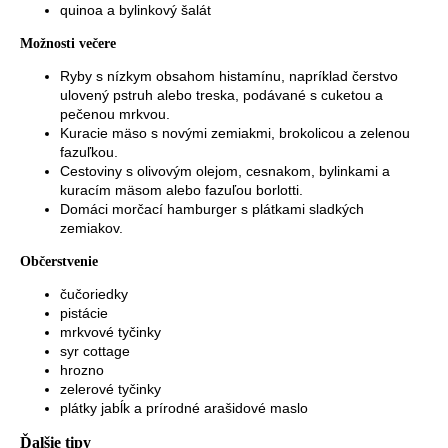
quinoa a bylinkový šalát
Možnosti večere
Ryby s nízkym obsahom histamínu, napríklad čerstvo
ulovený pstruh alebo treska, podávané s cuketou a
pečenou mrkvou.
Kuracie mäso s novými zemiakmi, brokolicou a zelenou
fazuľkou.
Cestoviny s olivovým olejom, cesnakom, bylinkami a
kuracím mäsom alebo fazuľou borlotti.
Domáci morčací hamburger s plátkami sladkých
zemiakov.
Občerstvenie
čučoriedky
pistácie
mrkvové tyčinky
syr cottage
hrozno
zelerové tyčinky
plátky jabĺk a prírodné arašidové maslo
Ďalšie tipy