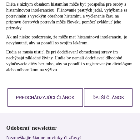
Diéta s nízkym obsahom histamínu môže byť prospešná pre osoby s
histamínovou intoleranciou. Plánovanie pestrých jedál, vyhýbanie sa
potravinám s vysokým obsahom histamínu a vyčlenenie času na
prípravu čerstvých potravín môže človeku pomôcť zvládnuť jeho
príznaky.
Ak má niekto podozrenie, že môže mať histamínovú intoleranciu, je
nevyhnutné, aby sa poradil so svojím lekárom.
Ľudia sa musia uistiť, že pri dodržiavaní obmedzenej stravy im
nechýbajú základné živiny. Ľudia by nemali dodržiavať dlhodobé
vylučovacie diéty bez toho, aby sa poradili s registrovaným dietológom
alebo odborníkom na výživu.
PREDCHÁDZAJÚCI ČLÁNOK
ĎALŠÍ ČLÁNOK
Z
á
Odoberať newsletter
p
Nezmeškajte žiadne novinky či zľavy!