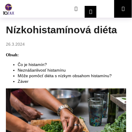
K
Prejsť
Hľadať
Nákupný
Me
na
o
Prihlásenie
obsah
Späť
Späť
š
í
košík
Nízkohistamínová diéta
Č
k
o
26.3.2024
p
o
Obsah:
t
Čo je histamín?
r
Neznášanlivosť histamínu
Môže pomôcť diéta s nízkym obsahom histamínu?
e
Záver
b
u
j
e
t
e
n