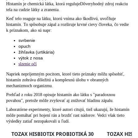
č
Histamín je chemická látka, ktorá regulujeDôveryhodný zdroj reakciu
a
tela na cudzie látky a zranenia.
m
Keď telo reaguje na látku, ktorú vníma ako škodlivú, uvoľňuje
e
histamín. To spôsobuje zápal a rozširuje krvné cievy človeka, čo vedie
k príznakom, ako sú napr:
svrbenie
opuch
žihľavka (urtikária)
výtok z nosa
slzenie očí
Napriek nepríjemným pocitom, ktoré tieto príznaky môžu spôsobiť,
histamín zohráva dôležitú a komplexnú úlohu v obranných
mechanizmoch organizmu.
Prehľad z roku 2018 opisuje histamín ako látku s "paradoxnou
povahou", pretože môže zvyšovať aj znižovať hladinu zápalu.
Laboratórne experimenty, ktoré autori citujú, tiež ukazujú, že histamín
môže pomáhať pri hojení rán a brzdiť rast nádorov. Vedci však tieto
výsledky zatiaľ nezopakovali u ľudí.