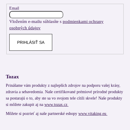
ä
t
Email
i
Vložením e-mailu súhlasíte s
podmienkami ochrany
e
osobných údajov
PRIHLÁSIŤ SA
Tozax
Prinášame vám produkty z najlepších zdrojov na podporu vašej krásy,
zdravia a sebavedomia. Naše certifikované prémiové prírodné produkty
sa postarajú o to, aby ste sa vo svojom tele cítili skvele! Naše produkty
si môžete zakupit aj na
www.tozax.cz
Môžete si pozrieť aj naše partnerské eshopy
www.vitaking.eu