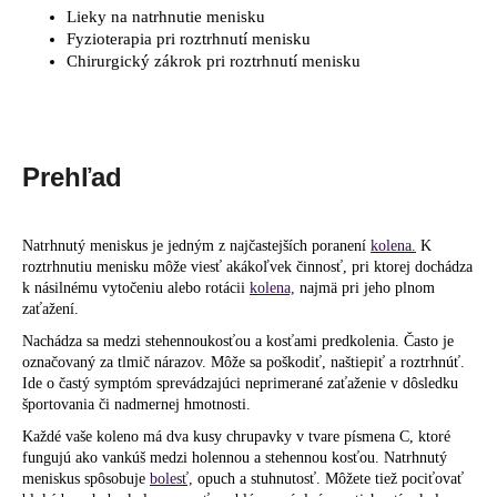
Lieky na natrhnutie menisku
á
Fyzioterapia pri roztrhnutí menisku
j
Chirurgický zákrok pri roztrhnutí menisku
s
ť
?
Prehľad
Natrhnutý meniskus je jedným z najčastejších poranení
kolena.
K
HĽADAŤ
roztrhnutiu menisku môže viesť akákoľvek činnosť, pri ktorej dochádza
k násilnému vytočeniu alebo rotácii
kolena,
najmä pri jeho plnom
zaťažení.
Nachádza sa medzi stehennoukosťou a kosťami predkolenia. Často je
O
označovaný za tlmič nárazov. Môže sa poškodiť, naštiepiť a roztrhnúť.
d
Ide o častý symptóm sprevádzajúci neprimerané zaťaženie v dôsledku
p
športovania či nadmernej hmotnosti.
o
Každé vaše koleno má dva kusy chrupavky v tvare písmena C, ktoré
r
fungujú ako vankúš medzi holennou a stehennou kosťou. Natrhnutý
ú
meniskus spôsobuje
bolesť,
opuch a stuhnutosť. Môžete tiež pociťovať