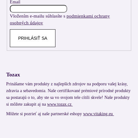
t
Email
i
Vložením e-mailu súhlasíte s
podmienkami ochrany
e
osobných údajov
PRIHLÁSIŤ SA
Tozax
Prinášame vám produkty z najlepších zdrojov na podporu vašej krásy,
zdravia a sebavedomia. Naše certifikované prémiové prírodné produkty
sa postarajú o to, aby ste sa vo svojom tele cítili skvele! Naše produkty
si môžete zakupit aj na
www.tozax.cz
Môžete si pozrieť aj naše partnerské eshopy
www.vitaking.eu