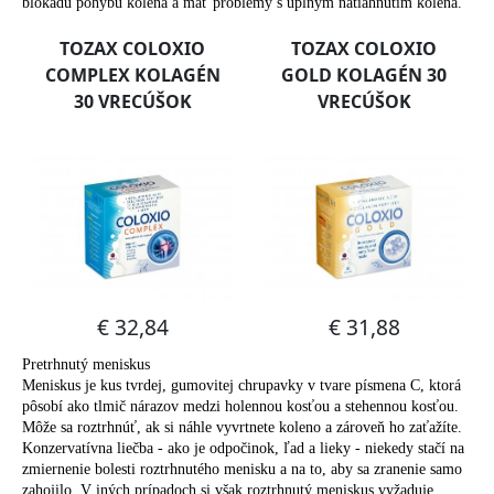
č
blokádu pohybu kolena a mať problémy s úplným natiahnutím kolena.
a
m
e
Pretrhnutý meniskus
Meniskus je kus tvrdej, gumovitej chrupavky v tvare písmena C, ktorá
pôsobí ako tlmič nárazov medzi holennou kosťou a stehennou kosťou.
Môže sa roztrhnúť, ak si náhle vyvrtnete koleno a zároveň ho zaťažíte.
Konzervatívna liečba - ako je odpočinok, ľad a lieky - niekedy stačí na
zmiernenie bolesti roztrhnutého menisku a na to, aby sa zranenie samo
zahojilo. V iných prípadoch si však roztrhnutý meniskus vyžaduje