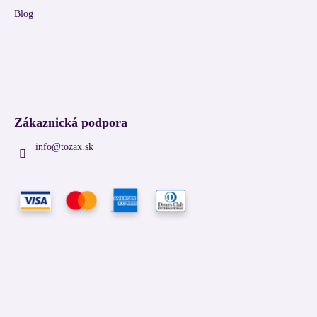
Blog
Zákaznická podpora
info
@
tozax.sk