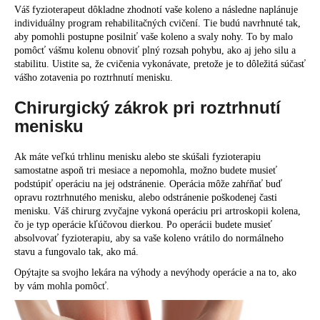
Váš fyzioterapeut dôkladne zhodnotí vaše koleno a následne naplánuje
individuálny program rehabilitačných cvičení. Tie budú navrhnuté tak,
aby pomohli postupne posilniť vaše koleno a svaly nohy. To by malo
pomôcť vášmu kolenu obnoviť plný rozsah pohybu, ako aj jeho silu a
stabilitu. Uistite sa, že cvičenia vykonávate, pretože je to dôležitá súčasť
vášho zotavenia po roztrhnutí menisku.
Chirurgický zákrok pri roztrhnutí
menisku
Ak máte veľkú trhlinu menisku alebo ste skúšali fyzioterapiu
samostatne aspoň tri mesiace a nepomohla, možno budete musieť
podstúpiť operáciu na jej odstránenie. Operácia môže zahŕňať buď
opravu roztrhnutého menisku, alebo odstránenie poškodenej časti
menisku. Váš chirurg zvyčajne vykoná operáciu pri artroskopii kolena,
čo je typ operácie kľúčovou dierkou. Po operácii budete musieť
absolvovať fyzioterapiu, aby sa vaše koleno vrátilo do normálneho
stavu a fungovalo tak, ako má.
Opýtajte sa svojho lekára na výhody a nevýhody operácie a na to, ako
by vám mohla pomôcť.