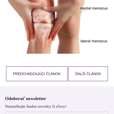
PREDCHÁDZAJÚCI ČLÁNOK
ĎALŠÍ ČLÁNOK
Z
á
Odoberať newsletter
p
Nezmeškajte žiadne novinky či zľavy!
ä