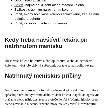
Opuch alebo stuhnutosť
najmä pri krútení alebo otáčaní kolena
Bolesť,
Ťažkosti s úplným narovnaním kolena
Pocit, akoby bolo vaše koleno zablokované, keď sa ním
pokúšate pohnúť
Pocit, že sa vám koleno podlamuje
Kedy treba navštíviť lekára pri
natrhnutom menisku
Ak je vaše koleno bolestivé alebo opuchnuté, alebo ak nemôžete
kolenom hýbať obvyklými spôsobmi, obráťte sa na svojho lekára.
Natrhnutý meniskus príčiny
Natrhnutý meniskus môže byť dôsledkom akejkoľvek činnosti, ktorá
spôsobuje násilné vytočenie alebo rotáciu kolena, napríklad agresívne
otáčanie alebo náhle zastavenie a otočenie. Aj kľačanie, hlboký drep
alebo zdvíhanie niečoho ťažkého môže niekedy viesť k roztrhnutiu