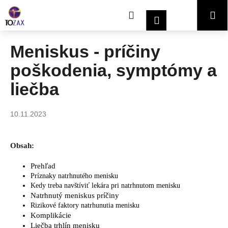
K
Prejsť
Hľadať
Nákupný
Me
na
o
Prihlásenie
obsah
Späť
Späť
š
í
košík
Meniskus - príčiny
Č
k
poškodenia, symptómy a
o
p
liečba
o
t
10.11.2023
r
e
b
Obsah:
u
Prehľad
j
Príznaky natrhnutého menisku
e
Kedy treba navštíviť lekára pri natrhnutom menisku
Natrhnutý meniskus príčiny
t
Rizikové faktory natrhunutia menisku
e
Komplikácie
n
Liečba trhlín menisku