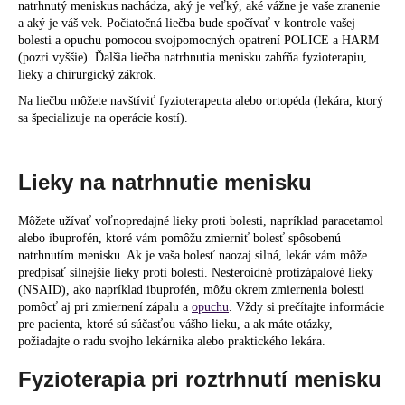
natrhnutý meniskus nachádza, aký je veľký, aké vážne je vaše zranenie
a aký je váš vek. Počiatočná liečba bude spočívať v kontrole vašej
bolesti a opuchu pomocou svojpomocných opatrení POLICE a HARM
(pozri vyššie). Ďalšia liečba natrhnutia menisku zahŕňa fyzioterapiu,
lieky a chirurgický zákrok.
Na liečbu môžete navštíviť fyzioterapeuta alebo ortopéda (lekára, ktorý
sa špecializuje na operácie kostí).
Lieky na natrhnutie menisku
Môžete užívať voľnopredajné lieky proti bolesti, napríklad paracetamol
alebo ibuprofén, ktoré vám pomôžu zmierniť bolesť spôsobenú
natrhnutím menisku. Ak je vaša bolesť naozaj silná, lekár vám môže
predpísať silnejšie lieky proti bolesti. Nesteroidné protizápalové lieky
(NSAID), ako napríklad ibuprofén, môžu okrem zmiernenia bolesti
pomôcť aj pri zmiernení zápalu a
opuchu
. Vždy si prečítajte informácie
pre pacienta, ktoré sú súčasťou vášho lieku, a ak máte otázky,
požiadajte o radu svojho lekárnika alebo praktického lekára.
Fyzioterapia pri roztrhnutí menisku