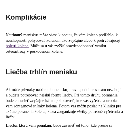
Komplikácie
Natrhnutý meniskus môže viesť k pocitu, že vám koleno podľahlo, k
neschopnosti pohybovať kolenom ako zvyčajne alebo k pretrvávajúcej
bolesti kolena.
Môže sa u vás zvýšiť pravdepodobnosť vzniku
osteoartrózy v poškodenom kolene.
Liečba trhlín menisku
Ak máte príznaky natrhnutia menisku, pravdepodobne sa sám nezahojí
a budete potrebovať nejakú formu liečby. Pri tomto druhu poranenia
budete musieť zvyčajne ísť na pohotovosť, kde vás vyšetria a urobia
vám röntgenové snímky kolena. Potom vás môžu poslať na kliniku pre
akútne poranenia kolena, ktorá zorganizuje všetky potrebné vyšetrenia a
liečbu.
Liečba, ktorú vám ponúknu, bude závisieť od toho, kde presne sa