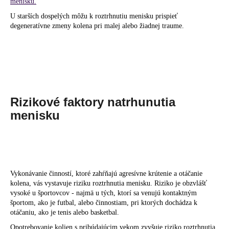
menisku.
U starších dospelých môžu k roztrhnutiu menisku prispieť
degeneratívne zmeny kolena pri malej alebo žiadnej traume.
Rizikové faktory natrhunutia
menisku
Vykonávanie činností, ktoré zahŕňajú agresívne krútenie a otáčanie
kolena, vás vystavuje riziku roztrhnutia menisku. Riziko je obzvlášť
vysoké u športovcov - najmä u tých, ktorí sa venujú kontaktným
športom, ako je futbal, alebo činnostiam, pri ktorých dochádza k
otáčaniu, ako je tenis alebo basketbal.
Opotrebovanie kolien s pribúdajúcim vekom zvyšuje riziko roztrhnutia