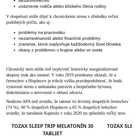
bezdomovectvo
uväznenie rodiča alebo blízkeho člena rodiny
V dospelosti môže dôjsť k chronickému stresu v dôsledku veľmi
podobných príčin, ako aj:
problémy na pracovisku
nezamestnanosť alebo finančné problémy
zranenie, ktoré ovplyvňuje každodenný život človeka
obavy z problémov v krajine alebo vo svete
Chronický stres môže tiež ovplyvniť historicky marginalizované
skupiny inak ako ostatné. V roku 2019 prieskumy ukázali, že u
černochov a Hispáncov je trikrát vyššia pravdepodobnosť, že budú
vystavení stresu z nedostatku potravín a bezpečného bývania,
diskriminácie a nerovnosti v oblasti zdravia.
Nedávno APA tiež uviedla, že takmer tri štvrtiny dospelých černochov
(74 %), 60 % dospelých Hispáncov a 65 % dospelých belochov
uviedlo, že narušenie Kapitolu v roku 2020 im spôsobilo veľký stres.