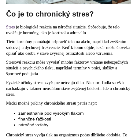
č
a
Čo je to chronický stres?
m
e
Stres
je biologická reakcia na náročné situácie. Spôsobuje, že telo
uvoľňuje hormóny, ako je kortizol a adrenalín.
Tieto hormóny pomáhajú pripraviť telo na akciu, napríklad zvýšením
srdcovej a dychovej frekvencie. Keď k tomu dôjde, lekár môže človeka
opísať ako osobu v stave zvýšenej ostražitosti alebo vzrušenia.
Stresovú reakciu môže vyvolať mnoho faktorov vrátane nebezpečných
situácií a psychického tlaku, napríklad termíny v práci, skúšky a
športové podujatia.
Fyzické účinky stresu zvyčajne netrvajú dlho. Niektorí ľudia sa však
nachádzajú v takmer neustálom stave zvýšenej bdelosti. Ide o chronický
stres.
Medzi možné príčiny chronického stresu patria napr:
zamestnanie pod vysokým tlakom
finančné ťažkosti
náročné vzťahy
Chronický stres vyvíja tlak na organizmus počas dlhšieho obdobia. To