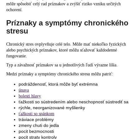
môže spôsobiť celý rad príznakov a zvýšiť riziko vzniku určitých
ochorení.
Príznaky a symptómy chronického
stresu
Chronický stres ovplyvňuje celé telo. Môže mať niekoľko fyzických
alebo psychických príznakov, ktoré môžu sťažovať každodenné
fungovanie.
Typ a závažnosť príznakov sa u jednotlivých ľudí výrazne líšia.
Medzi príznaky a symptómy chronického stresu môžu patriť:
podráždenosť, ktorá môže byť extrémna
únava
bolesti hlavy
ťažkosti so sústredením alebo neschopnosť sústrediť sa
rýchle, neorganizované myšlienky
ťažkosti so spánkom
tráviace problémy
zmeny chuti do jedla
pocit bezmocnosti
pocit straty kontroly