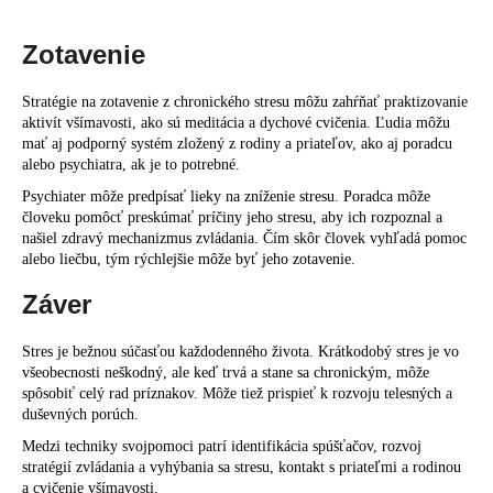
Zotavenie
Stratégie na zotavenie z chronického stresu môžu zahŕňať praktizovanie
aktivít všímavosti, ako sú meditácia a dychové cvičenia. Ľudia môžu
mať aj podporný systém zložený z rodiny a priateľov, ako aj poradcu
alebo psychiatra, ak je to potrebné.
Psychiater môže predpísať lieky na zníženie stresu. Poradca môže
človeku pomôcť preskúmať príčiny jeho stresu, aby ich rozpoznal a
našiel zdravý mechanizmus zvládania. Čím skôr človek vyhľadá pomoc
alebo liečbu, tým rýchlejšie môže byť jeho zotavenie.
Záver
Stres je bežnou súčasťou každodenného života. Krátkodobý stres je vo
všeobecnosti neškodný, ale keď trvá a stane sa chronickým, môže
spôsobiť celý rad príznakov. Môže tiež prispieť k rozvoju telesných a
duševných porúch.
Medzi techniky svojpomoci patrí identifikácia spúšťačov, rozvoj
stratégií zvládania a vyhýbania sa stresu, kontakt s priateľmi a rodinou
a cvičenie všímavosti.