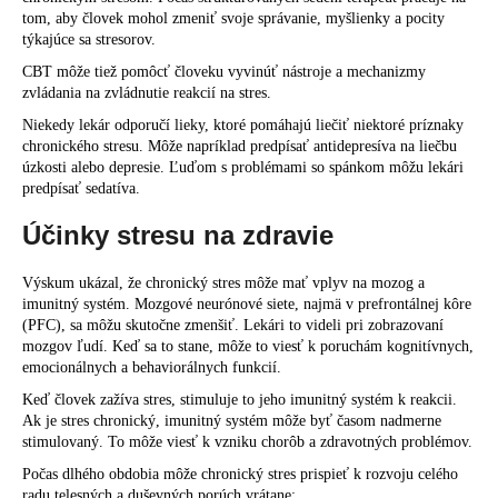
tom, aby človek mohol zmeniť svoje správanie, myšlienky a pocity
týkajúce sa stresorov.
CBT môže tiež pomôcť človeku vyvinúť nástroje a mechanizmy
zvládania na zvládnutie reakcií na stres.
Niekedy lekár odporučí lieky, ktoré pomáhajú liečiť niektoré príznaky
chronického stresu. Môže napríklad predpísať antidepresíva na liečbu
úzkosti alebo depresie. Ľuďom s problémami so spánkom môžu lekári
predpísať sedatíva.
Účinky stresu na zdravie
Výskum ukázal, že chronický stres môže mať vplyv na mozog a
imunitný systém. Mozgové neurónové siete, najmä v prefrontálnej kôre
(PFC), sa môžu skutočne zmenšiť. Lekári to videli pri zobrazovaní
mozgov ľudí. Keď sa to stane, môže to viesť k poruchám kognitívnych,
emocionálnych a behaviorálnych funkcií.
Keď človek zažíva stres, stimuluje to jeho imunitný systém k reakcii.
Ak je stres chronický, imunitný systém môže byť časom nadmerne
stimulovaný. To môže viesť k vzniku chorôb a zdravotných problémov.
Počas dlhého obdobia môže chronický stres prispieť k rozvoju celého
radu telesných a duševných porúch vrátane: