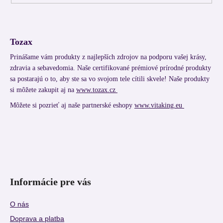
Tozax
Prinášame vám produkty z najlepších zdrojov na podporu vašej krásy,
zdravia a sebavedomia. Naše certifikované prémiové prírodné produkty
sa postarajú o to, aby ste sa vo svojom tele cítili skvele! Naše produkty
si môžete zakupit aj na
www.tozax.cz
Môžete si pozrieť aj naše partnerské eshopy
www.vitaking.eu
Informácie pre vás
O nás
Doprava a platba