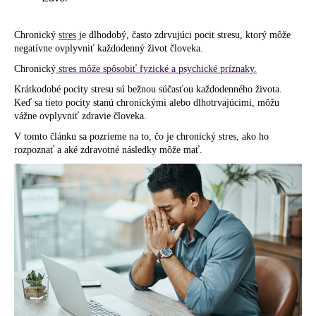
á
j
Chronický
stres
je dlhodobý, často zdrvujúci pocit stresu, ktorý môže
negatívne ovplyvniť každodenný život človeka.
s
Chronický
stres môže spôsobiť fyzické a psychické príznaky.
ť
?
Krátkodobé pocity stresu sú bežnou súčasťou každodenného života.
Keď sa tieto pocity stanú chronickými alebo dlhotrvajúcimi, môžu
vážne ovplyvniť zdravie človeka.
V tomto článku sa pozrieme na to, čo je chronický stres, ako ho
rozpoznať a aké zdravotné následky môže mať.
HĽADAŤ
O
d
p
o
r
ú