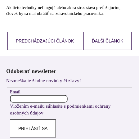
Ak tieto techniky nefungujú alebo ak sa stres stáva preťažujúcim,
človek by sa mal obrátiť na zdravotníckeho pracovníka.
PREDCHÁDZAJÚCI ČLÁNOK
ĎALŠÍ ČLÁNOK
Z
á
Odoberať newsletter
p
Nezmeškajte žiadne novinky či zľavy!
ä
t
Email
i
Vložením e-mailu súhlasíte s
podmienkami ochrany
e
osobných údajov
PRIHLÁSIŤ SA