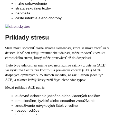
nízke sebavedomie
strata sexuálnej túžby
nervozita
časté infekcie alebo choroby
Príklady stresu
Stres môžu spôsobiť rôzne životné skúsenosti, ktoré sa môžu začať už v
detstve. Keď deti zažijú traumatické udalosti, môže to viesť k vzniku
chronického stresu, ktorý môže pretrvávať až do dospelosti.
Tieto typy udalostí sú známe ako nepriaznivé zážitky z detstva (ACE).
Vo výskume Centra pre kontrolu a prevenciu chorôb (CDC) 61 %
dospelých opýtaných v 25 štátoch uviedlo, že zažili aspoň jeden typ
ACE, a takmer každý šiesty zažil štyri alebo viac typov.
Medzi príklady ACE patria:
duševné ochorenie jedného alebo viacerých rodičov
emocionálne, fyzické alebo sexuálne zneužívanie
zneužívanie návykových látok v rodine
rozvod rodičov