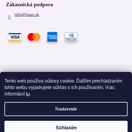
Zákaznická podpora
info
@
tozax.sk
Tento web používa súbory cookie. Ďalším prechádzaním
tohto webu vyjadrujete súhlas s ich používaním. Viac
Facebook
informácií
tu
.
Nastavenie
Vytvoril Shoptet
Súhlasím
Copyright 2026
TOZAX
. Všetky práva vyhradené.