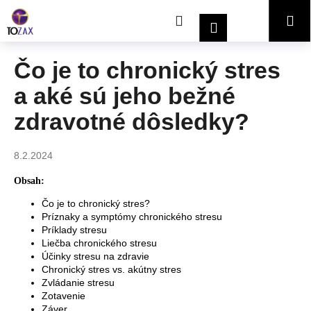
K
Prejsť
Hľadať
Nákupný
Me
na
o
Prihlásenie
obsah
Späť
Späť
š
í
košík
Čo je to chronický stres
Č
k
a aké sú jeho bežné
o
p
zdravotné dôsledky?
o
t
8.2.2024
r
e
Obsah:
b
Čo je to chronický stres?
Príznaky a symptómy chronického stresu
u
Príklady stresu
j
Liečba chronického stresu
e
Účinky stresu na zdravie
Chronický stres vs. akútny stres
t
Zvládanie stresu
e
Zotavenie
n
Záver