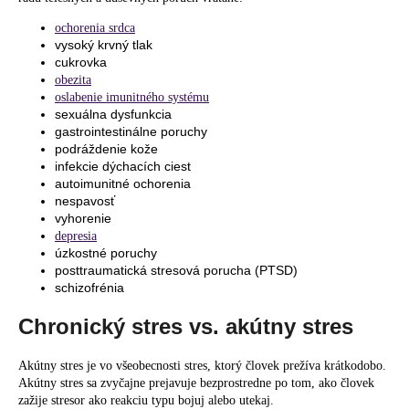
ochorenia srdca
vysoký krvný tlak
cukrovka
obezita
oslabenie imunitného systému
sexuálna dysfunkcia
gastrointestinálne poruchy
podráždenie kože
infekcie dýchacích ciest
autoimunitné ochorenia
nespavosť
vyhorenie
depresia
úzkostné poruchy
posttraumatická stresová porucha (PTSD)
schizofrénia
Chronický stres vs. akútny stres
Akútny stres je vo všeobecnosti stres, ktorý človek prežíva krátkodobo.
Akútny stres sa zvyčajne prejavuje bezprostredne po tom, ako človek
zažije stresor ako reakciu typu bojuj alebo utekaj.