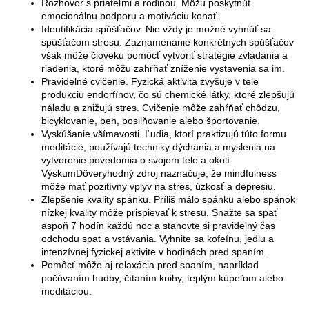
Rozhovor s priateľmi a rodinou. Môžu poskytnúť
emocionálnu podporu a motiváciu konať.
Identifikácia spúšťačov. Nie vždy je možné vyhnúť sa
spúšťačom stresu. Zaznamenanie konkrétnych spúšťačov
však môže človeku pomôcť vytvoriť stratégie zvládania a
riadenia, ktoré môžu zahŕňať zníženie vystavenia sa im.
Pravidelné cvičenie. Fyzická aktivita zvyšuje v tele
produkciu endorfínov, čo sú chemické látky, ktoré zlepšujú
náladu a znižujú stres. Cvičenie môže zahŕňať chôdzu,
bicyklovanie, beh, posilňovanie alebo športovanie.
Vyskúšanie všímavosti. Ľudia, ktorí praktizujú túto formu
meditácie, používajú techniky dýchania a myslenia na
vytvorenie povedomia o svojom tele a okolí.
VýskumDôveryhodný zdroj naznačuje, že mindfulness
môže mať pozitívny vplyv na stres, úzkosť a depresiu.
Zlepšenie kvality spánku. Príliš málo spánku alebo spánok
nízkej kvality môže prispievať k stresu. Snažte sa spať
aspoň 7 hodín každú noc a stanovte si pravidelný čas
odchodu spať a vstávania. Vyhnite sa kofeínu, jedlu a
intenzívnej fyzickej aktivite v hodinách pred spaním.
Pomôcť môže aj relaxácia pred spaním, napríklad
počúvaním hudby, čítaním knihy, teplým kúpeľom alebo
meditáciou.