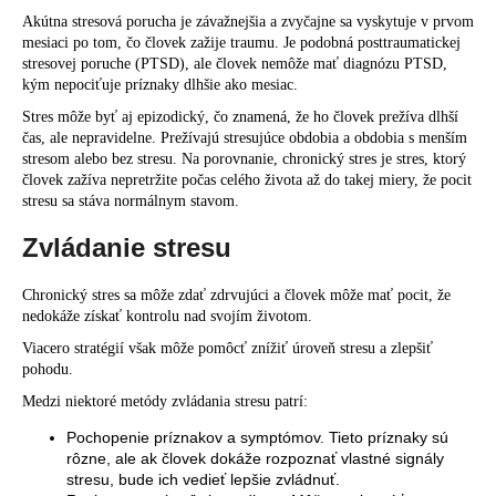
Akútna stresová porucha je závažnejšia a zvyčajne sa vyskytuje v prvom
mesiaci po tom, čo človek zažije traumu. Je podobná posttraumatickej
stresovej poruche (PTSD), ale človek nemôže mať diagnózu PTSD,
kým nepociťuje príznaky dlhšie ako mesiac.
Stres môže byť aj epizodický, čo znamená, že ho človek prežíva dlhší
čas, ale nepravidelne. Prežívajú stresujúce obdobia a obdobia s menším
stresom alebo bez stresu. Na porovnanie, chronický stres je stres, ktorý
človek zažíva nepretržite počas celého života až do takej miery, že pocit
stresu sa stáva normálnym stavom.
Zvládanie stresu
Chronický stres sa môže zdať zdrvujúci a človek môže mať pocit, že
nedokáže získať kontrolu nad svojím životom.
Viacero stratégií však môže pomôcť znížiť úroveň stresu a zlepšiť
pohodu.
Medzi niektoré metódy zvládania stresu patrí:
Pochopenie príznakov a symptómov. Tieto príznaky sú
rôzne, ale ak človek dokáže rozpoznať vlastné signály
stresu, bude ich vedieť lepšie zvládnuť.