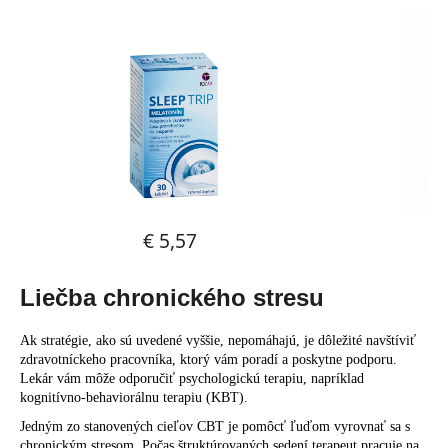
Liečba chronického stresu
Ak stratégie, ako sú uvedené vyššie, nepomáhajú, je dôležité navštíviť
zdravotníckeho pracovníka, ktorý vám poradí a poskytne podporu.
Lekár vám môže odporučiť psychologickú terapiu, napríklad
kognitívno-behaviorálnu terapiu (KBT).
Jedným zo stanovených cieľov CBT je pomôcť ľuďom vyrovnať sa s
chronickým stresom. Počas štruktúrovaných sedení terapeut pracuje na