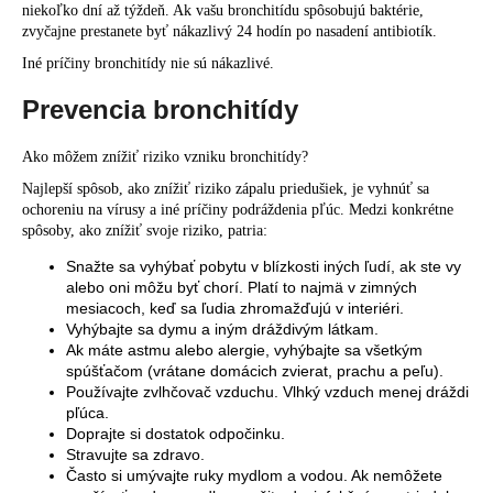
niekoľko dní až týždeň. Ak vašu bronchitídu spôsobujú baktérie,
zvyčajne prestanete byť nákazlivý 24 hodín po nasadení antibiotík.
Iné príčiny bronchitídy nie sú nákazlivé.
Prevencia bronchitídy
Ako môžem znížiť riziko vzniku bronchitídy?
Najlepší spôsob, ako znížiť riziko zápalu priedušiek, je vyhnúť sa
ochoreniu na vírusy a iné príčiny podráždenia pľúc. Medzi konkrétne
spôsoby, ako znížiť svoje riziko, patria:
Snažte sa vyhýbať pobytu v blízkosti iných ľudí, ak ste vy
alebo oni môžu byť chorí. Platí to najmä v zimných
mesiacoch, keď sa ľudia zhromažďujú v interiéri.
Vyhýbajte sa dymu a iným dráždivým látkam.
Ak máte astmu alebo alergie, vyhýbajte sa všetkým
spúšťačom (vrátane domácich zvierat, prachu a peľu).
Používajte zvlhčovač vzduchu. Vlhký vzduch menej dráždi
pľúca.
Doprajte si dostatok odpočinku.
Stravujte sa zdravo.
Často si umývajte ruky mydlom a vodou. Ak nemôžete