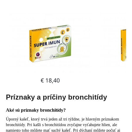
Príznaky a príčiny bronchitídy
Aké sú príznaky bronchitídy?
Úporný kašeľ, ktorý trvá jeden až tri týždne, je hlavným príznakom
bronchitídy. Pri kašli s bronchitídou zvyčajne vyťahujete hlien, ale
namiesto toho môžete mať suchý kašeľ. Pri dýchaní môžete počuť aj