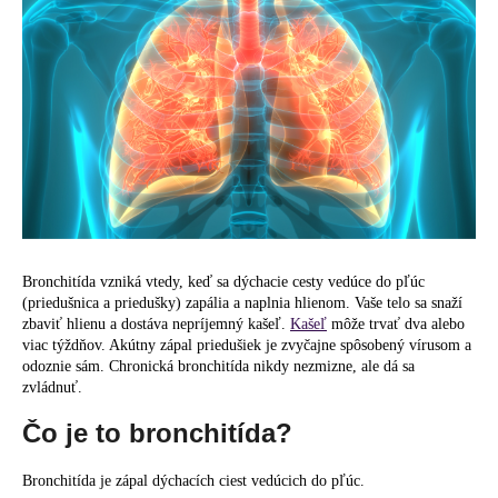
á
j
s
ť
?
HĽADAŤ
Bronchitída vzniká vtedy, keď sa dýchacie cesty vedúce do pľúc
(priedušnica a priedušky) zapália a naplnia hlienom. Vaše telo sa snaží
zbaviť hlienu a dostáva nepríjemný kašeľ.
Kašeľ
môže trvať dva alebo
viac týždňov. Akútny zápal priedušiek je zvyčajne spôsobený vírusom a
O
odoznie sám. Chronická bronchitída nikdy nezmizne, ale dá sa
d
zvládnuť.
p
o
Čo je to bronchitída?
r
ú
Bronchitída je zápal dýchacích ciest vedúcich do pľúc.