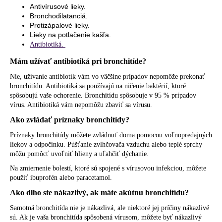
Antivírusové lieky.
Bronchodilatanciá.
Protizápalové lieky.
Lieky na potlačenie kašľa.
Antibiotiká.
Mám užívať antibiotiká pri bronchitíde?
Nie, užívanie antibiotík vám vo väčšine prípadov nepomôže prekonať
bronchitídu. Antibiotiká sa používajú na ničenie baktérií, ktoré
spôsobujú vaše ochorenie. Bronchitídu spôsobuje v 95 % prípadov
vírus. Antibiotiká vám nepomôžu zbaviť sa vírusu.
Ako zvládať príznaky bronchitídy?
Príznaky bronchitídy môžete zvládnuť doma pomocou voľnopredajných
liekov a odpočinku. Púšťanie zvlhčovača vzduchu alebo teplé sprchy
môžu pomôcť uvoľniť hlieny a uľahčiť dýchanie.
Na zmiernenie bolestí, ktoré sú spojené s vírusovou infekciou, môžete
použiť ibuprofén alebo paracetamol.
Ako dlho ste nákazlivý, ak máte akútnu bronchitídu?
Samotná bronchitída nie je nákazlivá, ale niektoré jej príčiny nákazlivé
sú. Ak je vaša bronchitída spôsobená vírusom, môžete byť nákazlivý