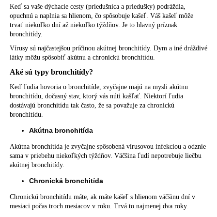
č
Keď sa vaše dýchacie cesty (priedušnica a priedušky) podráždia,
a
opuchnú a naplnia sa hlienom, čo spôsobuje kašeľ. Váš kašeľ môže
m
trvať niekoľko dní až niekoľko týždňov. Je to hlavný príznak
e
bronchitídy.
Vírusy sú najčastejšou príčinou akútnej bronchitídy. Dym a iné dráždivé
látky môžu spôsobiť akútnu a chronickú bronchitídu.
Aké sú typy bronchitídy?
Keď ľudia hovoria o bronchitíde, zvyčajne majú na mysli akútnu
bronchitídu, dočasný stav, ktorý vás núti kašľať. Niektorí ľudia
dostávajú bronchitídu tak často, že sa považuje za chronickú
bronchitídu.
Akútna bronchitída
Akútna bronchitída je zvyčajne spôsobená vírusovou infekciou a odznie
sama v priebehu niekoľkých týždňov. Väčšina ľudí nepotrebuje liečbu
akútnej bronchitídy.
Chronická bronchitída
Chronickú bronchitídu máte, ak máte kašeľ s hlienom väčšinu dní v
mesiaci počas troch mesiacov v roku. Trvá to najmenej dva roky.