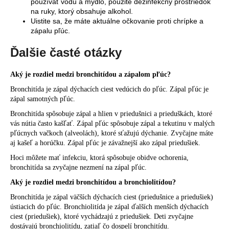
používať vodu a mydlo, použite dezinfekčný prostriedok
na ruky, ktorý obsahuje alkohol.
Uistite sa, že máte aktuálne očkovanie proti chrípke a
zápalu pľúc.
Ďalšie časté otázky
Aký je rozdiel medzi bronchitídou a zápalom pľúc?
Bronchitída je zápal dýchacích ciest vedúcich do pľúc. Zápal pľúc je
zápal samotných pľúc.
Bronchitída spôsobuje zápal a hlien v priedušnici a prieduškách, ktoré
vás nútia často kašľať. Zápal pľúc spôsobuje zápal a tekutinu v malých
pľúcnych vačkoch (alveolách), ktoré sťažujú dýchanie. Zvyčajne máte
aj kašeľ a horúčku. Zápal pľúc je závažnejší ako zápal priedušiek.
Hoci môžete mať infekciu, ktorá spôsobuje obidve ochorenia,
bronchitída sa zvyčajne nezmení na zápal pľúc.
Aký je rozdiel medzi bronchitídou a bronchiolitídou?
Bronchitída je zápal väčších dýchacích ciest (priedušnice a priedušiek)
ústiacich do pľúc. Bronchiolitída je zápal ďalších menších dýchacích
ciest (priedušiek), ktoré vychádzajú z priedušiek. Deti zvyčajne
dostávajú bronchiolitídu, zatiaľ čo dospelí bronchitídu.