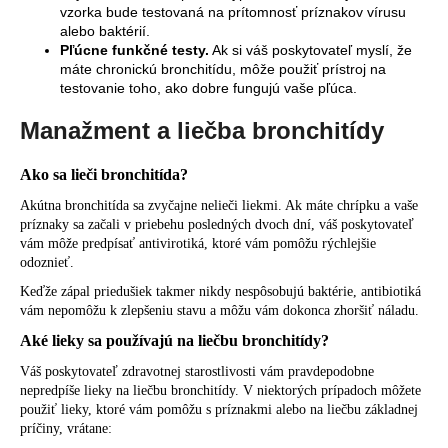
vzorka bude testovaná na prítomnosť príznakov vírusu
alebo baktérií.
Pľúcne funkčné testy.
Ak si váš poskytovateľ myslí, že
máte chronickú bronchitídu, môže použiť prístroj na
testovanie toho, ako dobre fungujú vaše pľúca.
Manažment a liečba bronchitídy
Ako sa lieči bronchitída?
Akútna bronchitída sa zvyčajne nelieči liekmi. Ak máte chrípku a vaše
príznaky sa začali v priebehu posledných dvoch dní, váš poskytovateľ
vám môže predpísať antivirotiká, ktoré vám pomôžu rýchlejšie
odoznieť.
Keďže zápal priedušiek takmer nikdy nespôsobujú baktérie, antibiotiká
vám nepomôžu k zlepšeniu stavu a môžu vám dokonca zhoršiť náladu.
Aké lieky sa používajú na liečbu bronchitídy?
Váš poskytovateľ zdravotnej starostlivosti vám pravdepodobne
nepredpíše lieky na liečbu bronchitídy. V niektorých prípadoch môžete
použiť lieky, ktoré vám pomôžu s príznakmi alebo na liečbu základnej
príčiny, vrátane: