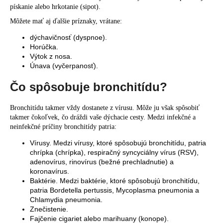
pískanie alebo hrkotanie (sipot).
Môžete mať aj ďalšie príznaky, vrátane:
dýchavičnosť (dyspnoe).
Horúčka.
Výtok z nosa.
Únava (vyčerpanosť).
Čo spôsobuje bronchitídu?
Bronchitídu takmer vždy dostanete z vírusu. Môže ju však spôsobiť
takmer čokoľvek, čo dráždi vaše dýchacie cesty. Medzi infekčné a
neinfekčné príčiny bronchitídy patria:
Vírusy. Medzi vírusy, ktoré spôsobujú bronchitídu, patria
chrípka (chrípka), respiračný syncyciálny vírus (RSV),
adenovírus, rinovírus (bežné prechladnutie) a
koronavírus.
Baktérie. Medzi baktérie, ktoré spôsobujú bronchitídu,
patria Bordetella pertussis, Mycoplasma pneumonia a
Chlamydia pneumonia.
Znečistenie.
Fajčenie cigariet alebo marihuany (konope).