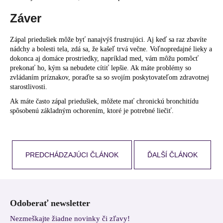
Záver
Zápal priedušiek môže byť nanajvýš frustrujúci. Aj keď sa raz zbavíte
nádchy a bolesti tela, zdá sa, že kašeľ trvá večne. Voľnopredajné lieky a
dokonca aj domáce prostriedky, napríklad med, vám môžu pomôcť
prekonať ho, kým sa nebudete cítiť lepšie. Ak máte problémy so
zvládaním príznakov, poraďte sa so svojím poskytovateľom zdravotnej
starostlivosti.
Ak máte často zápal priedušiek, môžete mať chronickú bronchitídu
spôsobenú základným ochorením, ktoré je potrebné liečiť.
PREDCHÁDZAJÚCI ČLÁNOK
ĎALŠÍ ČLÁNOK
Z
á
Odoberať newsletter
p
Nezmeškajte žiadne novinky či zľavy!