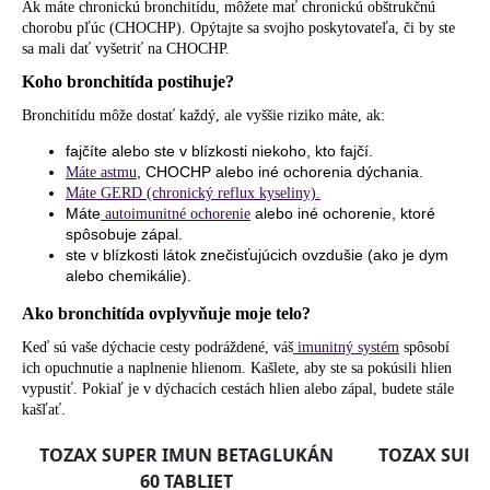
Ak máte chronickú bronchitídu, môžete mať chronickú obštrukčnú
chorobu pľúc (CHOCHP). Opýtajte sa svojho poskytovateľa, či by ste
sa mali dať vyšetriť na CHOCHP.
Koho bronchitída postihuje?
Bronchitídu môže dostať každý, ale vyššie riziko máte, ak:
fajčíte alebo ste v blízkosti niekoho, kto fajčí.
, CHOCHP alebo iné ochorenia dýchania.
Máte astmu
Máte GERD (chronický reflux kyseliny).
Máte
alebo iné ochorenie, ktoré
autoimunitné ochorenie
spôsobuje zápal.
ste v blízkosti látok znečisťujúcich ovzdušie (ako je dym
alebo chemikálie).
Ako bronchitída ovplyvňuje moje telo?
Keď sú vaše dýchacie cesty podráždené, váš
imunitný systém
spôsobí
ich opuchnutie a naplnenie hlienom. Kašlete, aby ste sa pokúsili hlien
vypustiť. Pokiaľ je v dýchacích cestách hlien alebo zápal, budete stále
kašľať.