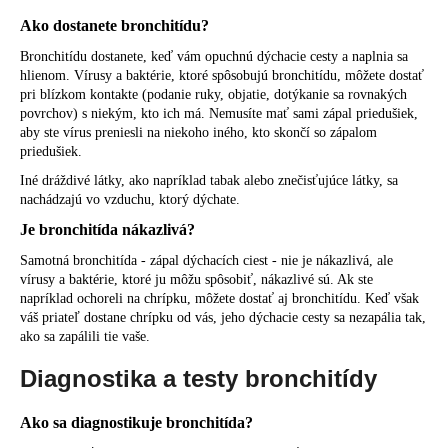
Ako dostanete bronchitídu?
Bronchitídu dostanete, keď vám opuchnú dýchacie cesty a naplnia sa
hlienom. Vírusy a baktérie, ktoré spôsobujú bronchitídu, môžete dostať
pri blízkom kontakte (podanie ruky, objatie, dotýkanie sa rovnakých
povrchov) s niekým, kto ich má. Nemusíte mať sami zápal priedušiek,
aby ste vírus preniesli na niekoho iného, kto skončí so zápalom
priedušiek.
Iné dráždivé látky, ako napríklad tabak alebo znečisťujúce látky, sa
nachádzajú vo vzduchu, ktorý dýchate.
Je bronchitída nákazlivá?
Samotná bronchitída - zápal dýchacích ciest - nie je nákazlivá, ale
vírusy a baktérie, ktoré ju môžu spôsobiť, nákazlivé sú. Ak ste
napríklad ochoreli na chrípku, môžete dostať aj bronchitídu. Keď však
váš priateľ dostane chrípku od vás, jeho dýchacie cesty sa nezapália tak,
ako sa zapálili tie vaše.
Diagnostika a testy bronchitídy
Ako sa diagnostikuje bronchitída?