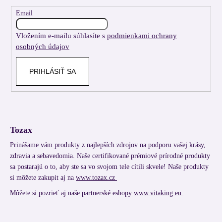
ä
t
Email
i
Vložením e-mailu súhlasíte s
podmienkami ochrany
e
osobných údajov
PRIHLÁSIŤ SA
Tozax
Prinášame vám produkty z najlepších zdrojov na podporu vašej krásy,
zdravia a sebavedomia. Naše certifikované prémiové prírodné produkty
sa postarajú o to, aby ste sa vo svojom tele cítili skvele! Naše produkty
si môžete zakupit aj na
www.tozax.cz
Môžete si pozrieť aj naše partnerské eshopy
www.vitaking.eu