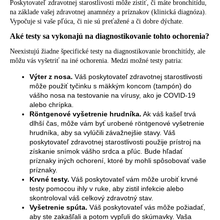
Poskytovateľ zdravotnej starostlivosti môže zistiť, či máte bronchitídu,
na základe vašej zdravotnej anamnézy a príznakov (klinická diagnóza).
Vypočuje si vaše pľúca, či nie sú preťažené a či dobre dýchate.
Aké testy sa vykonajú na diagnostikovanie tohto ochorenia?
Neexistujú žiadne špecifické testy na diagnostikovanie bronchitídy, ale
môžu vás vyšetriť na iné ochorenia. Medzi možné testy patria:
Výter z nosa.
Váš poskytovateľ zdravotnej starostlivosti
môže použiť tyčinku s mäkkým koncom (tampón) do
vášho nosa na testovanie na vírusy, ako je COVID-19
alebo chrípka.
Röntgenové vyšetrenie hrudníka.
Ak váš kašeľ trvá
dlhší čas, môže vám byť urobené röntgenové vyšetrenie
hrudníka, aby sa vylúčili závažnejšie stavy. Váš
poskytovateľ zdravotnej starostlivosti použije prístroj na
získanie snímok vášho srdca a pľúc. Bude hľadať
príznaky iných ochorení, ktoré by mohli spôsobovať vaše
príznaky.
Krvné testy.
Váš poskytovateľ vám môže urobiť krvné
testy pomocou ihly v ruke, aby zistil infekcie alebo
skontroloval váš celkový zdravotný stav.
Vyšetrenie spúta.
Váš poskytovateľ vás môže požiadať,
aby ste zakašľali a potom vypľuli do skúmavky. Vaša