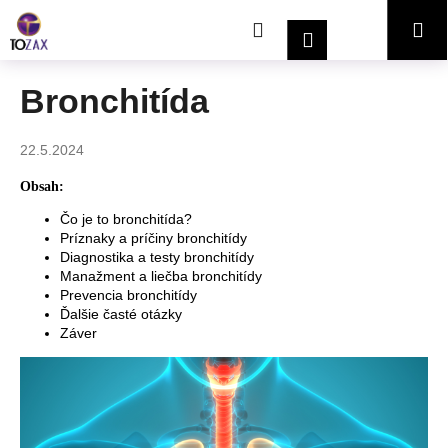
K
Prejsť
Hľadať
Nákupný
Me
na
o
Prihlásenie
obsah
Späť
Späť
š
í
košík
Bronchitída
Č
k
o
22.5.2024
p
o
Obsah:
t
Čo je to bronchitída?
r
Príznaky a príčiny bronchitídy
Diagnostika a testy bronchitídy
e
Manažment a liečba bronchitídy
b
Prevencia bronchitídy
u
Ďalšie časté otázky
Záver
j
e
t
e
n