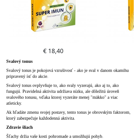
Svalový tonus
Svalový tonus je pokojová vzrušivosť - ako je sval v danom okamihu
pripravený ísť do akcie.
Svalový tonus ovplyvňuje to, ako svaly vyzerajú, ako aj to, ako
fungujú. Pravidelná aktivita udržiava nízku, ale dôležitú úroveň
svalového tonusu, vďaka ktorej vyzeráte menej "mäkko" a viac
atleticky.
Ak hľadáte zmenu svojej postavy, tento tonus je obrovským faktorom,
ktorý zabezpečuje každodenná aktivita.
Zdravie šliach
Šľachy držia vaše kosti pohromade a umožňujú pohyb.