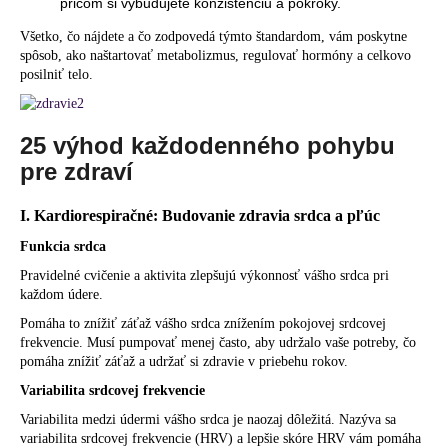
pričom si vybudujete konzistenciu a pokroky.
Všetko, čo nájdete a čo zodpovedá týmto štandardom, vám poskytne
spôsob, ako naštartovať metabolizmus, regulovať hormóny a celkovo
posilniť telo.
25 výhod každodenného pohybu
pre zdraví
I. Kardiorespiračné: Budovanie zdravia srdca a pľúc
Funkcia srdca
Pravidelné cvičenie a aktivita zlepšujú výkonnosť vášho srdca pri
každom údere.
Pomáha to znížiť záťaž vášho srdca znížením pokojovej srdcovej
frekvencie. Musí pumpovať menej často, aby udržalo vaše potreby, čo
pomáha znížiť záťaž a udržať si zdravie v priebehu rokov.
Variabilita srdcovej frekvencie
Variabilita medzi údermi vášho srdca je naozaj dôležitá. Nazýva sa
variabilita srdcovej frekvencie (HRV) a lepšie skóre HRV vám pomáha