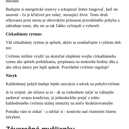
meradle.
Budujete si energetické rezervy a schopnosť dobre fungovať, keď ste
unavení - čo je kľúčové pre rušný, stresujúci život. Tento druh
očkovania proti stresu je obrovským prínosom pravidelného pohybu a
zabraňuje tomu, aby ste sa tak ľahko vyčerpali a vyhoreli.
Cirkadiánny rytmus
Váš cirkadiánny rytmus je spôsob, akým sa zosúlaďujete s cyklom deň-
noc.
Cvičenie môžete využiť na skutočné zlepšenie svojho cirkadiánneho
rytmu ako spôsob prebúdzania, prepínania na neskoršie hodiny dňa a
ako zdroj únavy pre lepší spánok. Pravidelné cvičenie reguluje!
Návyk
Každodenný pohyb buduje lepšie asociácie a návyk na pohyb/cvičenie.
Je to zrejmé, ale sčítava sa to - ak sa rozhodnete začať sa vážnejšie
zaoberať svojou kondíciou, je jednoduchšie prejsť z tohto
každodenného cvičenia nízkej intenzity na niečo štruktúrovanejšie.
Pomáha vám to získať - a udržať si - kontrolu nad vlastnými fitness
návykmi.