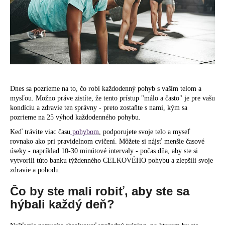
á
j
s
ť
?
Dnes sa pozrieme na to, čo robí každodenný pohyb s vaším telom a
mysľou. Možno práve zistíte, že tento prístup "málo a často" je pre vašu
kondíciu a zdravie ten správny - preto zostaňte s nami, kým sa
HĽADAŤ
pozrieme na 25 výhod každodenného pohybu.
Keď trávite viac času
pohybom
, podporujete svoje telo a myseľ
rovnako ako pri pravidelnom cvičení. Môžete si nájsť menšie časové
úseky - napríklad 10-30 minútové intervaly - počas dňa, aby ste si
O
vytvorili túto banku týždenného CELKOVÉHO pohybu a zlepšili svoje
d
zdravie a pohodu.
p
Čo by ste mali robiť, aby ste sa
o
hýbali každý deň?
r
ú