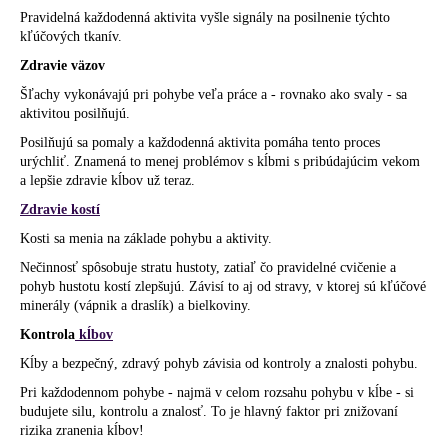
Pravidelná každodenná aktivita vyšle signály na posilnenie týchto
kľúčových tkanív.
Zdravie väzov
Šľachy vykonávajú pri pohybe veľa práce a - rovnako ako svaly - sa
aktivitou posilňujú.
Posilňujú sa pomaly a každodenná aktivita pomáha tento proces
urýchliť. Znamená to menej problémov s kĺbmi s pribúdajúcim vekom
a lepšie zdravie kĺbov už teraz.
Zdravie kostí
Kosti sa menia na základe pohybu a aktivity.
Nečinnosť spôsobuje stratu hustoty, zatiaľ čo pravidelné cvičenie a
pohyb hustotu kostí zlepšujú. Závisí to aj od stravy, v ktorej sú kľúčové
minerály (vápnik a draslík) a bielkoviny.
Kontrola
kĺbov
Kĺby a bezpečný, zdravý pohyb závisia od kontroly a znalosti pohybu.
Pri každodennom pohybe - najmä v celom rozsahu pohybu v kĺbe - si
budujete silu, kontrolu a znalosť. To je hlavný faktor pri znižovaní
rizika zranenia kĺbov!