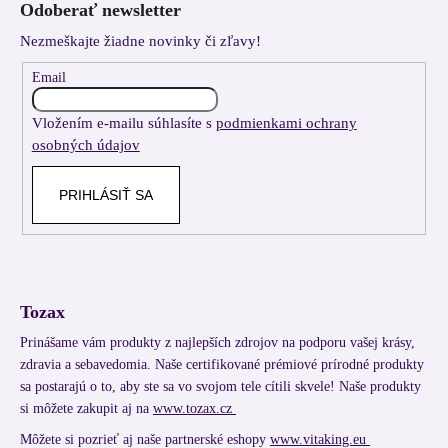
Odoberať newsletter
p
Nezmeškajte žiadne novinky či zľavy!
ä
t
Email
i
Vložením e-mailu súhlasíte s
podmienkami ochrany
e
osobných údajov
PRIHLÁSIŤ SA
Tozax
Prinášame vám produkty z najlepších zdrojov na podporu vašej krásy,
zdravia a sebavedomia. Naše certifikované prémiové prírodné produkty
sa postarajú o to, aby ste sa vo svojom tele cítili skvele! Naše produkty
si môžete zakupit aj na
www.tozax.cz
Môžete si pozrieť aj naše partnerské eshopy
www.vitaking.eu