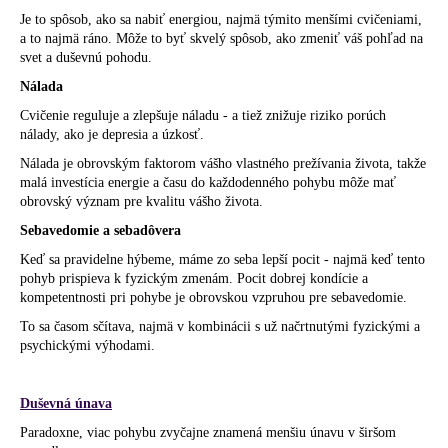
Je to spôsob, ako sa nabiť energiou, najmä týmito menšími cvičeniami,
a to najmä ráno. Môže to byť skvelý spôsob, ako zmeniť váš pohľad na
svet a duševnú pohodu.
Nálada
Cvičenie reguluje a zlepšuje náladu - a tiež znižuje riziko porúch
nálady, ako je depresia a úzkosť.
Nálada je obrovským faktorom vášho vlastného prežívania života, takže
malá investícia energie a času do každodenného pohybu môže mať
obrovský význam pre kvalitu vášho života.
Sebavedomie a sebadôvera
Keď sa pravidelne hýbeme, máme zo seba lepší pocit - najmä keď tento
pohyb prispieva k fyzickým zmenám. Pocit dobrej kondície a
kompetentnosti pri pohybe je obrovskou vzpruhou pre sebavedomie.
To sa časom sčítava, najmä v kombinácii s už načrtnutými fyzickými a
psychickými výhodami.
Duševná únava
Paradoxne, viac pohybu zvyčajne znamená menšiu únavu v širšom