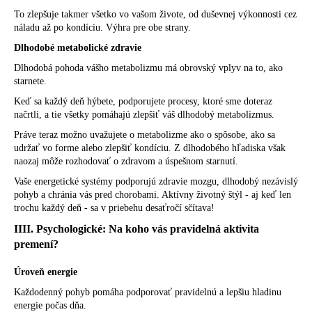
To zlepšuje takmer všetko vo vašom živote, od duševnej výkonnosti cez
náladu až po kondíciu. Výhra pre obe strany.
Dlhodobé metabolické zdravie
Dlhodobá pohoda vášho metabolizmu má obrovský vplyv na to, ako
starnete.
Keď sa každý deň hýbete, podporujete procesy, ktoré sme doteraz
načrtli, a tie všetky pomáhajú zlepšiť váš dlhodobý metabolizmus.
Práve teraz možno uvažujete o metabolizme ako o spôsobe, ako sa
udržať vo forme alebo zlepšiť kondíciu. Z dlhodobého hľadiska však
naozaj môže rozhodovať o zdravom a úspešnom starnutí.
Vaše energetické systémy podporujú zdravie mozgu, dlhodobý nezávislý
pohyb a chránia vás pred chorobami. Aktívny životný štýl - aj keď len
trochu každý deň - sa v priebehu desaťročí sčítava!
IIII. Psychologické: Na koho vás pravidelná aktivita
premení?
Úroveň energie
Každodenný pohyb pomáha podporovať pravidelnú a lepšiu hladinu
energie počas dňa.