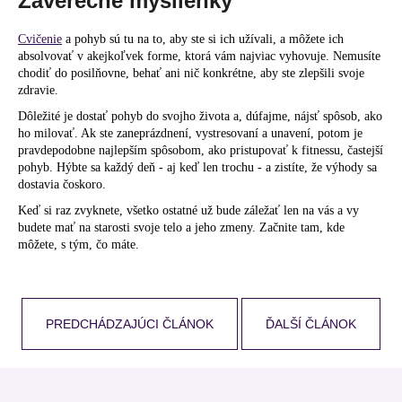
Záverečné myšlienky
Cvičenie
a pohyb sú tu na to, aby ste si ich užívali, a môžete ich
absolvovať v akejkoľvek forme, ktorá vám najviac vyhovuje. Nemusíte
chodiť do posilňovne, behať ani nič konkrétne, aby ste zlepšili svoje
zdravie.
Dôležité je dostať pohyb do svojho života a, dúfajme, nájsť spôsob, ako
ho milovať. Ak ste zaneprázdnení, vystresovaní a unavení, potom je
pravdepodobne najlepším spôsobom, ako pristupovať k fitnessu, častejší
pohyb. Hýbte sa každý deň - aj keď len trochu - a zistíte, že výhody sa
dostavia čoskoro.
Keď si raz zvyknete, všetko ostatné už bude záležať len na vás a vy
budete mať na starosti svoje telo a jeho zmeny. Začnite tam, kde
môžete, s tým, čo máte.
PREDCHÁDZAJÚCI ČLÁNOK
ĎALŠÍ ČLÁNOK
Z
á