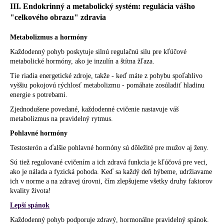
III. Endokrinný a metabolický systém: regulácia vášho
"celkového obrazu" zdravia
Metabolizmus a hormóny
Každodenný pohyb poskytuje silnú regulačnú silu pre kľúčové
metabolické hormóny, ako je inzulín a štítna žľaza.
Tie riadia energetické zdroje, takže - keď máte z pohybu spoľahlivo
vyššiu pokojovú rýchlosť metabolizmu - pomáhate zosúladiť hladinu
energie s potrebami.
Zjednodušene povedané, každodenné cvičenie nastavuje váš
metabolizmus na pravidelný rytmus.
Pohlavné hormóny
Testosterón a ďalšie pohlavné hormóny sú dôležité pre mužov aj ženy.
Sú tiež regulované cvičením a ich zdravá funkcia je kľúčová pre veci,
ako je nálada a fyzická pohoda. Keď sa každý deň hýbeme, udržiavame
ich v norme a na zdravej úrovni, čím zlepšujeme všetky druhy faktorov
kvality života!
Lepší spánok
Každodenný pohyb podporuje zdravý, hormonálne pravidelný spánok.