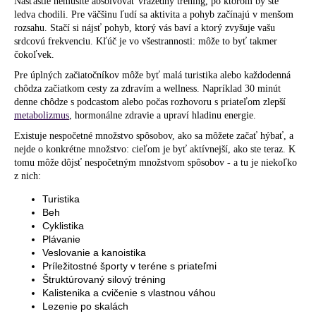
č
Našťastie nemusíte absolvovať vražedný tréning, po ktorom by ste
a
ledva chodili. Pre väčšinu ľudí sa aktivita a pohyb začínajú v menšom
rozsahu. Stačí si nájsť pohyb, ktorý vás baví a ktorý zvyšuje vašu
m
srdcovú frekvenciu. Kľúč je vo všestrannosti: môže to byť takmer
e
čokoľvek.
Pre úplných začiatočníkov môže byť malá turistika alebo každodenná
chôdza začiatkom cesty za zdravím a wellness. Napríklad 30 minút
denne chôdze s podcastom alebo počas rozhovoru s priateľom zlepší
metabolizmus
, hormonálne zdravie a upraví hladinu energie.
Existuje nespočetné množstvo spôsobov, ako sa môžete začať hýbať, a
nejde o konkrétne množstvo: cieľom je byť aktívnejší, ako ste teraz. K
tomu môže dôjsť nespočetným množstvom spôsobov - a tu je niekoľko
z nich:
Turistika
Beh
Cyklistika
Plávanie
Veslovanie a kanoistika
Príležitostné športy v teréne s priateľmi
Štruktúrovaný silový tréning
Kalistenika a cvičenie s vlastnou váhou
Lezenie po skalách