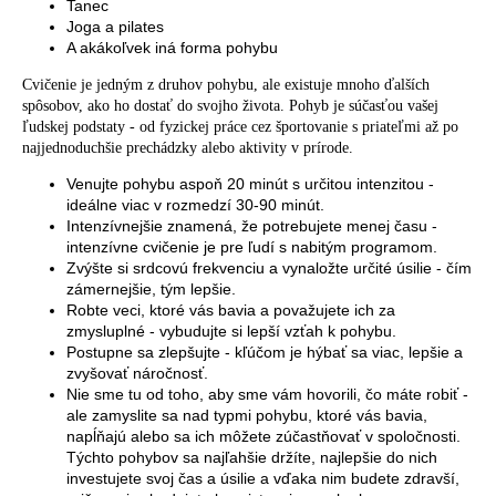
Tanec
Joga a pilates
A akákoľvek iná forma pohybu
Cvičenie je jedným z druhov pohybu, ale existuje mnoho ďalších
spôsobov, ako ho dostať do svojho života. Pohyb je súčasťou vašej
ľudskej podstaty - od fyzickej práce cez športovanie s priateľmi až po
najjednoduchšie prechádzky alebo aktivity v prírode.
Venujte pohybu aspoň 20 minút s určitou intenzitou -
ideálne viac v rozmedzí 30-90 minút.
Intenzívnejšie znamená, že potrebujete menej času -
intenzívne cvičenie je pre ľudí s nabitým programom.
Zvýšte si srdcovú frekvenciu a vynaložte určité úsilie - čím
zámernejšie, tým lepšie.
Robte veci, ktoré vás bavia a považujete ich za
zmysluplné - vybudujte si lepší vzťah k pohybu.
Postupne sa zlepšujte - kľúčom je hýbať sa viac, lepšie a
zvyšovať náročnosť.
Nie sme tu od toho, aby sme vám hovorili, čo máte robiť -
ale zamyslite sa nad typmi pohybu, ktoré vás bavia,
napĺňajú alebo sa ich môžete zúčastňovať v spoločnosti.
Týchto pohybov sa najľahšie držíte, najlepšie do nich
investujete svoj čas a úsilie a vďaka nim budete zdravší,