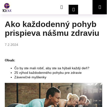
K
Prejsť
Hľadať
Nákupný
Me
na
o
Prihlásenie
obsah
Späť
Späť
š
í
košík
Ako každodenný pohyb
Č
k
prispieva nášmu zdraviu
o
p
o
7.2.2024
t
r
Obsah:
e
Čo by ste mali robiť, aby ste sa hýbali každý deň?
b
25 výhod každodenného pohybu pre zdravie
u
Záverečné myšlienky
j
e
t
e
n