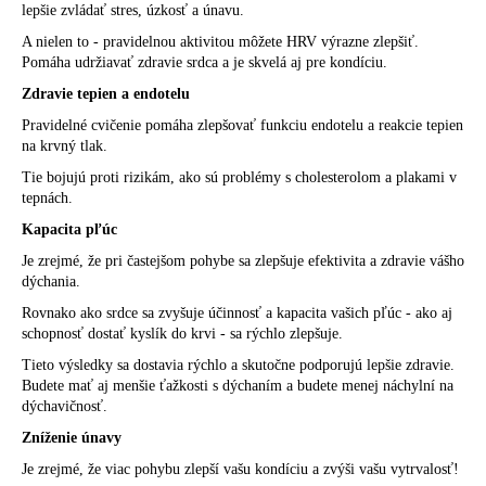
lepšie zvládať stres, úzkosť a únavu.
A nielen to - pravidelnou aktivitou môžete HRV výrazne zlepšiť.
Pomáha udržiavať zdravie srdca a je skvelá aj pre kondíciu.
Zdravie tepien a endotelu
Pravidelné cvičenie pomáha zlepšovať funkciu endotelu a reakcie tepien
na krvný tlak.
Tie bojujú proti rizikám, ako sú problémy s cholesterolom a plakami v
tepnách.
Kapacita pľúc
Je zrejmé, že pri častejšom pohybe sa zlepšuje efektivita a zdravie vášho
dýchania.
Rovnako ako srdce sa zvyšuje účinnosť a kapacita vašich pľúc - ako aj
schopnosť dostať kyslík do krvi - sa rýchlo zlepšuje.
Tieto výsledky sa dostavia rýchlo a skutočne podporujú lepšie zdravie.
Budete mať aj menšie ťažkosti s dýchaním a budete menej náchylní na
dýchavičnosť.
Zníženie únavy
Je zrejmé, že viac pohybu zlepší vašu kondíciu a zvýši vašu vytrvalosť!