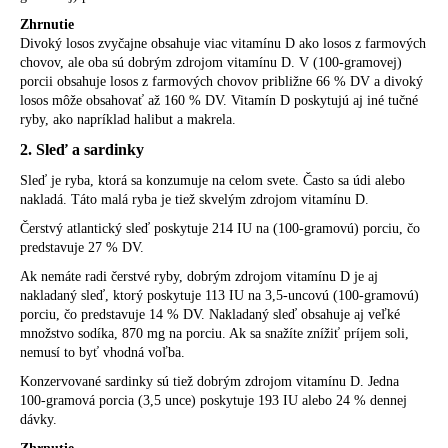
Zhrnutie
Divoký losos zvyčajne obsahuje viac vitamínu D ako losos z farmových
chovov, ale oba sú dobrým zdrojom vitamínu D. V (100-gramovej)
porcii obsahuje losos z farmových chovov približne 66 % DV a divoký
losos môže obsahovať až 160 % DV. Vitamín D poskytujú aj iné tučné
ryby, ako napríklad halibut a makrela.
2. Sleď a sardinky
Sleď je ryba, ktorá sa konzumuje na celom svete. Často sa údi alebo
nakladá. Táto malá ryba je tiež skvelým zdrojom vitamínu D.
Čerstvý atlantický sleď poskytuje 214 IU na (100-gramovú) porciu, čo
predstavuje 27 % DV.
Ak nemáte radi čerstvé ryby, dobrým zdrojom vitamínu D je aj
nakladaný sleď, ktorý poskytuje 113 IU na 3,5-uncovú (100-gramovú)
porciu, čo predstavuje 14 % DV. Nakladaný sleď obsahuje aj veľké
množstvo sodíka, 870 mg na porciu. Ak sa snažíte znížiť príjem soli,
nemusí to byť vhodná voľba.
Konzervované sardinky sú tiež dobrým zdrojom vitamínu D. Jedna
100-gramová porcia (3,5 unce) poskytuje 193 IU alebo 24 % dennej
dávky.