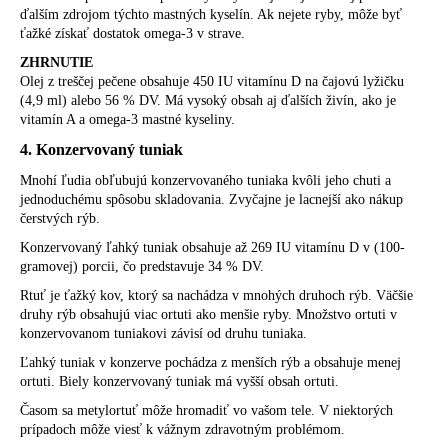
ďalším zdrojom týchto mastných kyselín. Ak nejete ryby, môže byť
ťažké získať dostatok omega-3 v strave.
ZHRNUTIE
Olej z treščej pečene obsahuje 450 IU vitamínu D na čajovú lyžičku
(4,9 ml) alebo 56 % DV. Má vysoký obsah aj ďalších živín, ako je
vitamín A a omega-3 mastné kyseliny.
4. Konzervovaný tuniak
Mnohí ľudia obľubujú konzervovaného tuniaka kvôli jeho chuti a
jednoduchému spôsobu skladovania. Zvyčajne je lacnejší ako nákup
čerstvých rýb.
Konzervovaný ľahký tuniak obsahuje až 269 IU vitamínu D v (100-
gramovej) porcii, čo predstavuje 34 % DV.
Rtuť je ťažký kov, ktorý sa nachádza v mnohých druhoch rýb. Väčšie
druhy rýb obsahujú viac ortuti ako menšie ryby. Množstvo ortuti v
konzervovanom tuniakovi závisí od druhu tuniaka.
Ľahký tuniak v konzerve pochádza z menších rýb a obsahuje menej
ortuti. Biely konzervovaný tuniak má vyšší obsah ortuti.
Časom sa metylortuť môže hromadiť vo vašom tele. V niektorých
prípadoch môže viesť k vážnym zdravotným problémom.