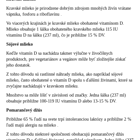
Kravské mlieko je prirodzene dobrým zdrojom mnohých živín vrátane
vápnika, fosforu a riboflavínu .
Vo viacerých krajinách je kravské mlieko obohatené vitamínom D.
Mlieko obsahuje 1 šálka obohateného kravského mlieka 115 IU
vitamínu D na šálku (237 ml), čo je približne 15 % DV.
Sójové mlieko
Keďže vitamín D sa nachádza takmer výlučne v živočíšnych
produktoch, pre vegetariánov a vegánov môže byť zložitejšie získať
jeho dostatok.
Z tohto dôvodu sú rastlinné náhrady mlieka, ako napríklad sójové
mlieko, často obohatené o vitamín D spolu s ďalšími živinami, ktoré sa
zvyčajne nachádzajú v kravskom mlieku.
Množstvo sa môže líšiť v závislosti od značky. Jedna šálka (237 ml)
obsahuje približne 100-119 IU vitamínu D alebo 13-15 % DV.
Pomarančový džús
Približne 65 % ľudí na svete trpí intoleranciou laktózy a približne 2 %
ľudí majú alergiu na mlieko .
Z tohto dôvodu niektoré spoločnosti obohacujú pomarančový džús