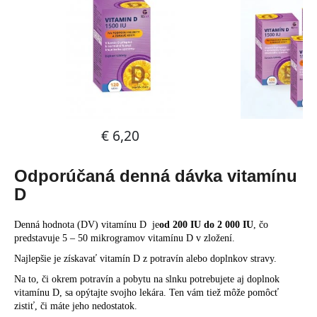
Odporúčaná denná dávka vitamínu
D
Denná hodnota (DV) vitamínu D je
od 200 IU do 2 000 IU
, čo
predstavuje 5 – 50 mikrogramov vitamínu D v zložení.
Najlepšie je získavať vitamín D z potravín alebo doplnkov stravy.
Na to, či okrem potravín a pobytu na slnku potrebujete aj doplnok
vitamínu D, sa opýtajte svojho lekára. Ten vám tiež môže pomôcť
zistiť, či máte jeho nedostatok.