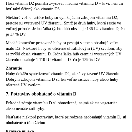
Hoci vitamín D2 pomáha zvyšovať hladinu vitamínu D v krvi, nemusí
byť taký účinný ako vitamín D3.
Niektoré voľne rastúce huby sú vynikajúcim zdrojom vitamínu D2,
pretože sú vystavené UV žiareniu. Smrž je druh huby, ktorá rastie vo
voľnej prírode. Jedna šálka týchto húb obsahuje 136 IU vitamínu D, čo
je 17 % DV.
Mnohé komerčne pestované huby sa pestujú v tme a obsahujú veľmi
málo D2. Niektoré huby sú ošetrené ultrafialovým (UV) svetlom, aby
sa zvýšil obsah vitamínu D. Jedna šálka húb cremini vystavených UV
žiareniu obsahuje 1 110 IU vitamínu D, čo je 139 % DV.
Zhrnutie
Huby dokážu syntetizovať vitamín D2, ak sú vystavené UV žiareniu.
Dobrým zdrojom vitamínu D sú len voľne rastúce huby alebo huby
ošetrené UV svetlom.
7. Potraviny obohatené o vitamín D
Prírodné zdroje vitamínu D sú obmedzené, najmä ak ste vegetarián
alebo nemáte radi ryby.
Našťastie niektoré potraviny, ktoré prirodzene neobsahujú vitamín D, sú
obohatené o túto živinu.
Kravské mlieko