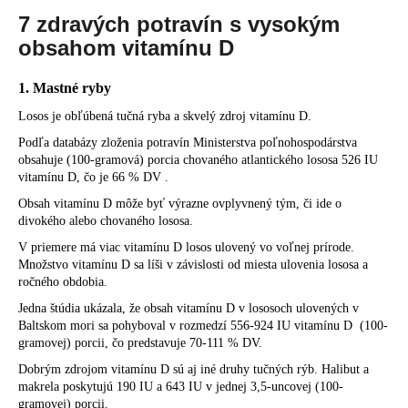
7 zdravých potravín s vysokým
obsahom vitamínu D
1. Mastné ryby
Losos je obľúbená tučná ryba a skvelý zdroj vitamínu D.
Podľa databázy zloženia potravín Ministerstva poľnohospodárstva
obsahuje (100-gramová) porcia chovaného atlantického lososa 526 IU
vitamínu D, čo je 66 % DV .
Obsah vitamínu D môže byť výrazne ovplyvnený tým, či ide o
divokého alebo chovaného lososa.
V priemere má viac vitamínu D losos ulovený vo voľnej prírode.
Množstvo vitamínu D sa líši v závislosti od miesta ulovenia lososa a
ročného obdobia.
Jedna štúdia ukázala, že obsah vitamínu D v lososoch ulovených v
Baltskom mori sa pohyboval v rozmedzí 556-924 IU vitamínu D (100-
gramovej) porcii, čo predstavuje 70-111 % DV.
Dobrým zdrojom vitamínu D sú aj iné druhy tučných rýb. Halibut a
makrela poskytujú 190 IU a 643 IU v jednej 3,5-uncovej (100-
gramovej) porcii.