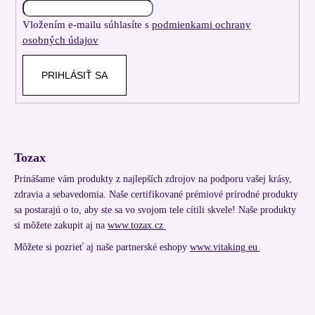
i
Vložením e-mailu súhlasíte s
podmienkami ochrany
e
osobných údajov
PRIHLÁSIŤ SA
Tozax
Prinášame vám produkty z najlepších zdrojov na podporu vašej krásy,
zdravia a sebavedomia. Naše certifikované prémiové prírodné produkty
sa postarajú o to, aby ste sa vo svojom tele cítili skvele! Naše produkty
si môžete zakupit aj na
www.tozax.cz
Môžete si pozrieť aj naše partnerské eshopy
www.vitaking.eu