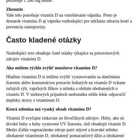
potrebuje 1 200 mg denne .
Zhrnutie
Vaše telo potrebuje vitamín D na vstrebávanie vápnika. Preto je
dostatok vitamínu D aj vápnika rozhodujúci pre udržanie zdravia kostí a
prevenciu osteoporózy.
Často kladené otázky
Nasledujúci text obsahuje časté otázky týkajúce sa potravinových
zdrojov vitamínu D.
Ako môžem rýchlo zvýšiť množstvo vitamínu D?
Hladinu vitamínu D si môžete zvýšiť vystavovaním sa slnečnému
žiareniu alebo konzumáciou potravín bohatých na vitamín D vrátane
tučných rýb, vaječných žĺtkov a mlieka a obilnín obohatených o
vitamín D. V niektorých prípadoch nedostatku môže lekár odporučiť
doplnky stravy s vitamínom D.
Ktorá zelenina má vysoký obsah vitamínu D?
Vitamín D zvyčajne získavate zo živočíšnych zdrojov. Huby, ako sú
divoké huby a huby vystavené UV žiareniu, tiež obsahujú vitamín D.
Medzi ďalšie vegetariánske zdroje patrí sójové a kravské mlieko
obohatené vitamínom D, obohatený pomarančový džús a obohatené