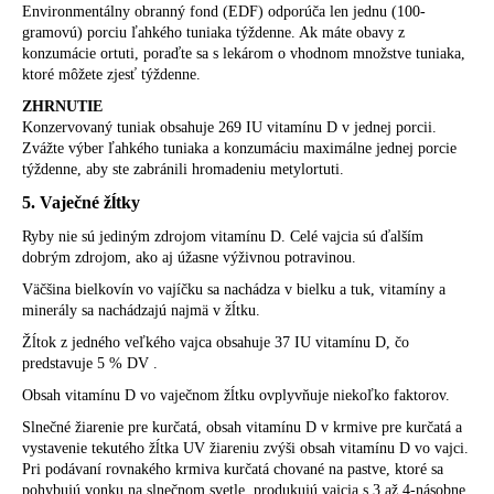
Environmentálny obranný fond (EDF) odporúča len jednu (100-
gramovú) porciu ľahkého tuniaka týždenne. Ak máte obavy z
konzumácie ortuti, poraďte sa s lekárom o vhodnom množstve tuniaka,
ktoré môžete zjesť týždenne.
ZHRNUTIE
Konzervovaný tuniak obsahuje 269 IU vitamínu D v jednej porcii.
Zvážte výber ľahkého tuniaka a konzumáciu maximálne jednej porcie
týždenne, aby ste zabránili hromadeniu metylortuti.
5. Vaječné žĺtky
Ryby nie sú jediným zdrojom vitamínu D. Celé vajcia sú ďalším
dobrým zdrojom, ako aj úžasne výživnou potravinou.
Väčšina bielkovín vo vajíčku sa nachádza v bielku a tuk, vitamíny a
minerály sa nachádzajú najmä v žĺtku.
Žĺtok z jedného veľkého vajca obsahuje 37 IU vitamínu D, čo
predstavuje 5 % DV .
Obsah vitamínu D vo vaječnom žĺtku ovplyvňuje niekoľko faktorov.
Slnečné žiarenie pre kurčatá, obsah vitamínu D v krmive pre kurčatá a
vystavenie tekutého žĺtka UV žiareniu zvýši obsah vitamínu D vo vajci.
Pri podávaní rovnakého krmiva kurčatá chované na pastve, ktoré sa
pohybujú vonku na slnečnom svetle, produkujú vajcia s 3 až 4-násobne