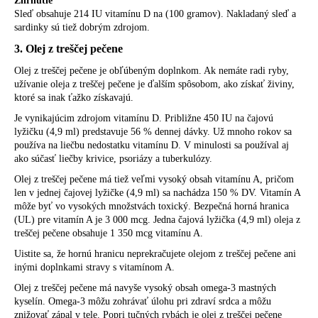
Zhrnutie
Sleď obsahuje 214 IU vitamínu D na (100 gramov). Nakladaný sleď a
sardinky sú tiež dobrým zdrojom.
3. Olej z treščej pečene
Olej z treščej pečene je obľúbeným doplnkom. Ak nemáte radi ryby,
užívanie oleja z treščej pečene je ďalším spôsobom, ako získať živiny,
ktoré sa inak ťažko získavajú.
Je vynikajúcim zdrojom vitamínu D. Približne 450 IU na čajovú
lyžičku (4,9 ml) predstavuje 56 % dennej dávky. Už mnoho rokov sa
používa na liečbu nedostatku vitamínu D. V minulosti sa používal aj
ako súčasť liečby krivice, psoriázy a tuberkulózy.
Olej z treščej pečene má tiež veľmi vysoký obsah vitamínu A, pričom
len v jednej čajovej lyžičke (4,9 ml) sa nachádza 150 % DV. Vitamín A
môže byť vo vysokých množstvách toxický. Bezpečná horná hranica
(UL) pre vitamín A je 3 000 mcg. Jedna čajová lyžička (4,9 ml) oleja z
treščej pečene obsahuje 1 350 mcg vitamínu A.
Uistite sa, že hornú hranicu neprekračujete olejom z treščej pečene ani
inými doplnkami stravy s vitamínom A.
Olej z treščej pečene má navyše vysoký obsah omega-3 mastných
kyselín. Omega-3 môžu zohrávať úlohu pri zdraví srdca a môžu
znižovať zápal v tele. Popri tučných rybách je olej z treščej pečene