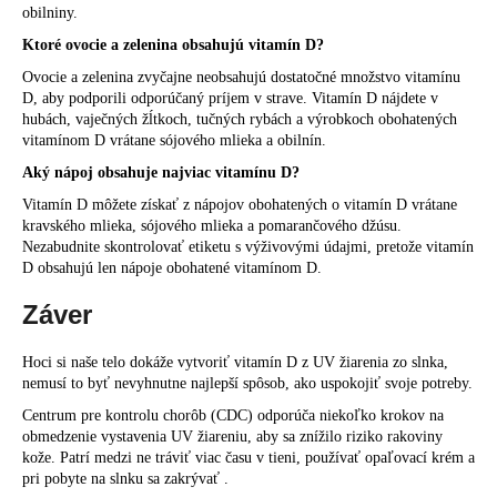
obilniny.
Ktoré ovocie a zelenina obsahujú vitamín D?
Ovocie a zelenina zvyčajne neobsahujú dostatočné množstvo vitamínu
D, aby podporili odporúčaný príjem v strave. Vitamín D nájdete v
hubách, vaječných žĺtkoch, tučných rybách a výrobkoch obohatených
vitamínom D vrátane sójového mlieka a obilnín.
Aký nápoj obsahuje najviac vitamínu D?
Vitamín D môžete získať z nápojov obohatených o vitamín D vrátane
kravského mlieka, sójového mlieka a pomarančového džúsu.
Nezabudnite skontrolovať etiketu s výživovými údajmi, pretože vitamín
D obsahujú len nápoje obohatené vitamínom D.
Záver
Hoci si naše telo dokáže vytvoriť vitamín D z UV žiarenia zo slnka,
nemusí to byť nevyhnutne najlepší spôsob, ako uspokojiť svoje potreby.
Centrum pre kontrolu chorôb (CDC) odporúča niekoľko krokov na
obmedzenie vystavenia UV žiareniu, aby sa znížilo riziko rakoviny
kože. Patrí medzi ne tráviť viac času v tieni, používať opaľovací krém a
pri pobyte na slnku sa zakrývať .