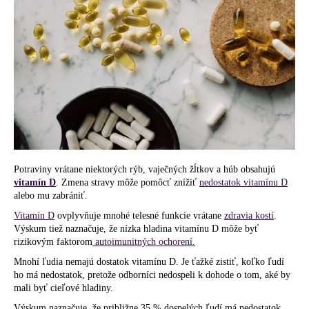
á
j
s
ť
?
HĽADAŤ
Potraviny vrátane niektorých rýb, vaječných žĺtkov a húb obsahujú
vitamín D
. Zmena stravy môže pomôcť znížiť
nedostatok vitamínu D
alebo mu zabrániť.
Vitamín D
ovplyvňuje mnohé telesné funkcie vrátane
zdravia kostí
.
O
Výskum tiež naznačuje, že nízka hladina vitamínu D môže byť
d
rizikovým faktorom
autoimunitných ochorení.
p
Mnohí ľudia nemajú dostatok vitamínu D. Je ťažké zistiť, koľko ľudí
o
ho má nedostatok, pretože odborníci nedospeli k dohode o tom, aké by
r
mali byť cieľové hladiny.
ú
Výskum naznačuje, že približne 35 % dospelých ľudí má nedostatok