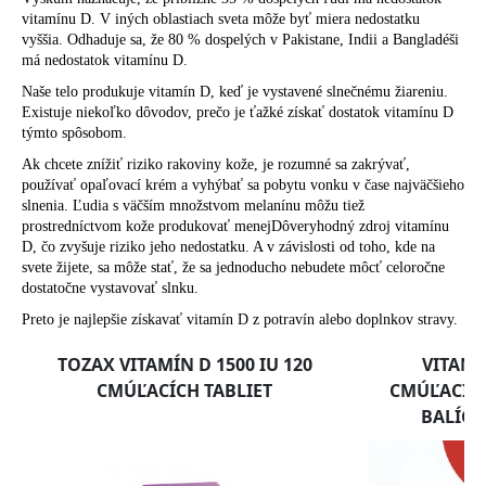
č
vitamínu D. V iných oblastiach sveta môže byť miera nedostatku
a
vyššia. Odhaduje sa, že 80 % dospelých v Pakistane, Indii a Bangladéši
m
má nedostatok vitamínu D.
e
Naše telo produkuje vitamín D, keď je vystavené slnečnému žiareniu.
Existuje niekoľko dôvodov, prečo je ťažké získať dostatok vitamínu D
týmto spôsobom.
Ak chcete znížiť riziko rakoviny kože, je rozumné sa zakrývať,
používať opaľovací krém a vyhýbať sa pobytu vonku v čase najväčšieho
slnenia. Ľudia s väčším množstvom melanínu môžu tiež
prostredníctvom kože produkovať menejDôveryhodný zdroj vitamínu
D, čo zvyšuje riziko jeho nedostatku. A v závislosti od toho, kde na
svete žijete, sa môže stať, že sa jednoducho nebudete môcť celoročne
dostatočne vystavovať slnku.
Preto je najlepšie získavať vitamín D z potravín alebo doplnkov stravy.