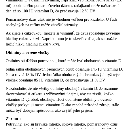
vitamínom D a ďalšími živinami, napríklad vápnikom. Jedna šálka (237
ml) obohateného pomarančového džúsu s raňajkami môže naštartovať
deň až so 100 IU vitamínu D, čo predstavuje 12 % DV .
Pomarančový džús však nie je vhodnou voľbou pre každého. U ľudí
náchylných na reflux môže zhoršiť príznaky.
Ak žijete s cukrovkou, môžete si všimnúť, že džús spôsobuje zvýšenie
hladiny cukru v krvi. Napriek tomu je to skvelá voľba, ak sa snažíte
liečiť nízku hladinu cukru v krvi.
Obilniny a ovsené vločky
Obilniny sú ďalšou potravinou, ktorá môže byť obohatená o vitamín D.
Jedna šálka obohatených pšeničných otrúb obsahuje 145 IU vitamínu D,
čo sa rovná 18 % DV. Jedna šálka obohatených chrumkavých ryžových
vločiek obsahuje 85 IU vitamínu D, čo predstavuje 11 % DV.
Nezabudnite, že nie všetky obilniny obsahujú vitamín D. Je rozumné
skontrolovať si etiketu s výživovými údajmi, aby ste zistili, koľko
vitamínu D výrobok obsahuje. Hoci obohatené obilniny a ovsené
vločky poskytujú menej vitamínu D ako mnohé prírodné zdroje, stále
môžu byť dobrým spôsobom, ako zvýšiť jeho príjem.
Zhrnutie
Potraviny, ako sú kravské mlieko, sójové mlieko, pomarančový džús,