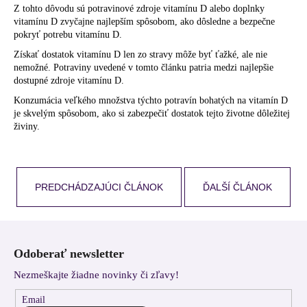
Z tohto dôvodu sú potravinové zdroje vitamínu D alebo doplnky
vitamínu D zvyčajne najlepším spôsobom, ako dôsledne a bezpečne
pokryť potrebu vitamínu D.
Získať dostatok vitamínu D len zo stravy môže byť ťažké, ale nie
nemožné. Potraviny uvedené v tomto článku patria medzi najlepšie
dostupné zdroje vitamínu D.
Konzumácia veľkého množstva týchto potravín bohatých na vitamín D
je skvelým spôsobom, ako si zabezpečiť dostatok tejto životne dôležitej
živiny.
PREDCHÁDZAJÚCI ČLÁNOK
ĎALŠÍ ČLÁNOK
Z
á
Odoberať newsletter
p
Nezmeškajte žiadne novinky či zľavy!
ä
t
Email