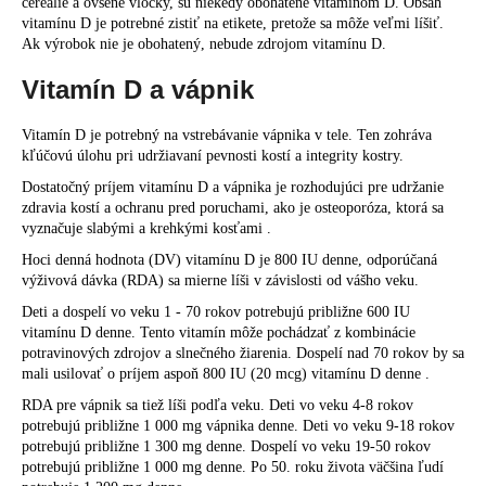
cereálie a ovsené vločky, sú niekedy obohatené vitamínom D. Obsah
vitamínu D je potrebné zistiť na etikete, pretože sa môže veľmi líšiť.
Ak výrobok nie je obohatený, nebude zdrojom vitamínu D.
Vitamín D a vápnik
Vitamín D je potrebný na vstrebávanie vápnika v tele. Ten zohráva
kľúčovú úlohu pri udržiavaní pevnosti kostí a integrity kostry.
Dostatočný príjem vitamínu D a vápnika je rozhodujúci pre udržanie
zdravia kostí a ochranu pred poruchami, ako je osteoporóza, ktorá sa
vyznačuje slabými a krehkými kosťami .
Hoci denná hodnota (DV) vitamínu D je 800 IU denne, odporúčaná
výživová dávka (RDA) sa mierne líši v závislosti od vášho veku.
Deti a dospelí vo veku 1 - 70 rokov potrebujú približne 600 IU
vitamínu D denne. Tento vitamín môže pochádzať z kombinácie
potravinových zdrojov a slnečného žiarenia. Dospelí nad 70 rokov by sa
mali usilovať o príjem aspoň 800 IU (20 mcg) vitamínu D denne .
RDA pre vápnik sa tiež líši podľa veku. Deti vo veku 4-8 rokov
potrebujú približne 1 000 mg vápnika denne. Deti vo veku 9-18 rokov
potrebujú približne 1 300 mg denne. Dospelí vo veku 19-50 rokov
potrebujú približne 1 000 mg denne. Po 50. roku života väčšina ľudí