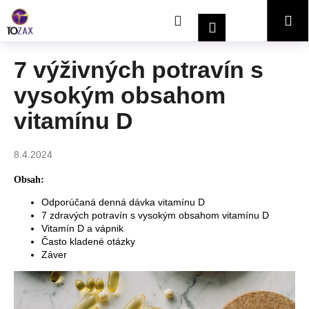
K
Prejsť
Hľadať
Nákupný
Me
na
o
Prihlásenie
obsah
Späť
Späť
š
í
košík
7 výživných potravín s
Č
k
vysokým obsahom
o
p
vitamínu D
o
t
8.4.2024
r
e
Obsah:
b
Odporúčaná denná dávka vitamínu D
7 zdravých potravín s vysokým obsahom vitamínu D
u
Vitamín D a vápnik
j
Často kladené otázky
e
Záver
t
e
n