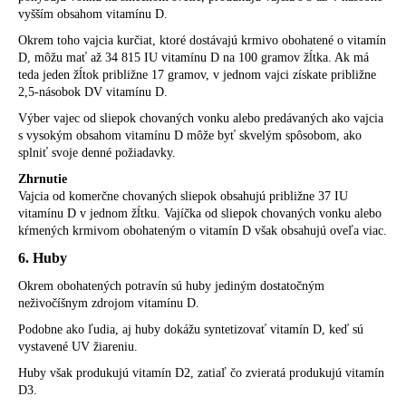
vyšším obsahom vitamínu D.
Okrem toho vajcia kurčiat, ktoré dostávajú krmivo obohatené o vitamín
D, môžu mať až 34 815 IU vitamínu D na 100 gramov žĺtka. Ak má
teda jeden žĺtok približne 17 gramov, v jednom vajci získate približne
2,5-násobok DV vitamínu D.
Výber vajec od sliepok chovaných vonku alebo predávaných ako vajcia
s vysokým obsahom vitamínu D môže byť skvelým spôsobom, ako
splniť svoje denné požiadavky.
Zhrnutie
Vajcia od komerčne chovaných sliepok obsahujú približne 37 IU
vitamínu D v jednom žĺtku. Vajíčka od sliepok chovaných vonku alebo
kŕmených krmivom obohateným o vitamín D však obsahujú oveľa viac.
6. Huby
Okrem obohatených potravín sú huby jediným dostatočným
neživočíšnym zdrojom vitamínu D.
Podobne ako ľudia, aj huby dokážu syntetizovať vitamín D, keď sú
vystavené UV žiareniu.
Huby však produkujú vitamín D2, zatiaľ čo zvieratá produkujú vitamín
D3.