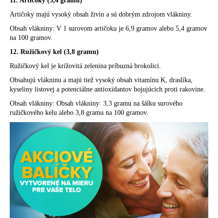
11. Artičoky (5,4 gramu)
Artičoky majú vysoký obsah živín a sú dobrým zdrojom vlákniny.
Obsah vlákniny: V 1 surovom artičoku je 6,9 gramov alebo 5,4 gramov
na 100 gramov.
12. Ružičkový kel (3,8 gramu)
Ružičkový kel je krížovitá zelenina príbuzná brokolici.
Obsahujú vlákninu a majú tiež vysoký obsah vitamínu K, draslíka,
kyseliny listovej a potenciálne antioxidantov bojujúcich proti rakovine.
Obsah vlákniny: Obsah vlákniny: 3,3 gramu na šálku surového
ružičkového kelu alebo 3,8 gramu na 100 gramov.