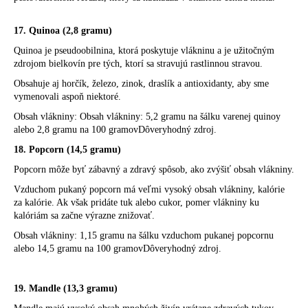
17. Quinoa (2,8 gramu)
Quinoa je pseudoobilnina, ktorá poskytuje vlákninu a je užitočným
zdrojom bielkovín pre tých, ktorí sa stravujú rastlinnou stravou.
Obsahuje aj horčík, železo, zinok, draslík a antioxidanty, aby sme
vymenovali aspoň niektoré.
Obsah vlákniny: Obsah vlákniny: 5,2 gramu na šálku varenej quinoy
alebo 2,8 gramu na 100 gramovDôveryhodný zdroj.
18. Popcorn (14,5 gramu)
Popcorn môže byť zábavný a zdravý spôsob, ako zvýšiť obsah vlákniny.
Vzduchom pukaný popcorn má veľmi vysoký obsah vlákniny, kalórie
za kalórie. Ak však pridáte tuk alebo cukor, pomer vlákniny ku
kalóriám sa začne výrazne znižovať.
Obsah vlákniny: 1,15 gramu na šálku vzduchom pukanej popcornu
alebo 14,5 gramu na 100 gramovDôveryhodný zdroj.
19. Mandle (13,3 gramu)