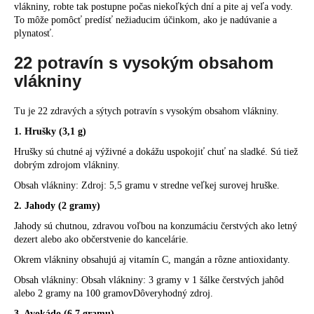
vlákniny, robte tak postupne počas niekoľkých dní a pite aj veľa vody.
To môže pomôcť predísť nežiaducim účinkom, ako je nadúvanie a
plynatosť.
22 potravín s vysokým obsahom
vlákniny
Tu je 22 zdravých a sýtych potravín s vysokým obsahom vlákniny.
1. Hrušky (3,1 g)
Hrušky sú chutné aj výživné a dokážu uspokojiť chuť na sladké. Sú tiež
dobrým zdrojom vlákniny.
Obsah vlákniny: Zdroj: 5,5 gramu v stredne veľkej surovej hruške.
2. Jahody (2 gramy)
Jahody sú chutnou, zdravou voľbou na konzumáciu čerstvých ako letný
dezert alebo ako občerstvenie do kancelárie.
Okrem vlákniny obsahujú aj vitamín C, mangán a rôzne antioxidanty.
Obsah vlákniny: Obsah vlákniny: 3 gramy v 1 šálke čerstvých jahôd
alebo 2 gramy na 100 gramovDôveryhodný zdroj.
3. Avokádo (6,7 gramu)