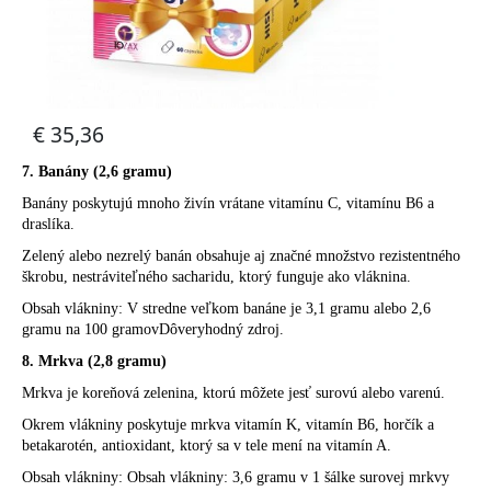
7. Banány (2,6 gramu)
Banány poskytujú mnoho živín vrátane vitamínu C, vitamínu B6 a
draslíka.
Zelený alebo nezrelý banán obsahuje aj značné množstvo rezistentného
škrobu, nestráviteľného sacharidu, ktorý funguje ako vláknina.
Obsah vlákniny: V stredne veľkom banáne je 3,1 gramu alebo 2,6
gramu na 100 gramovDôveryhodný zdroj.
8. Mrkva (2,8 gramu)
Mrkva je koreňová zelenina, ktorú môžete jesť surovú alebo varenú.
Okrem vlákniny poskytuje mrkva vitamín K, vitamín B6, horčík a
betakarotén, antioxidant, ktorý sa v tele mení na vitamín A.
Obsah vlákniny: Obsah vlákniny: 3,6 gramu v 1 šálke surovej mrkvy