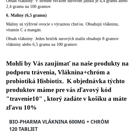
Obsah vlákniny: V stredne veľkom surovom jablku je 4,4 gramu alebo
2,4 gramu na 100 gramov.
6. Maliny (6,5 gramu)
Maliny sú výživné ovocie s výraznou chuťou. Obsahujú vlákninu,
vitamín C a mangán.
Obsah vlákniny: Jeden hrnček surových malín obsahuje 8 gramov
vlákniny alebo 6,5 gramu na 100 gramov.
Mohli by Vás zaujímať na naše produkty na
podporu trávenia, Vláknina+chróm a
probiotiká Hisbiotix. K objednávka týchto
produktov máme pre vás zľavový kód
"travenie10" , ktorý zadáte v košíku a máte
zľavu 10%