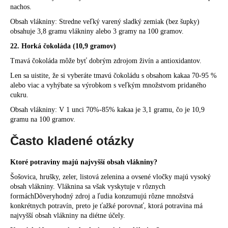
nachos.
Obsah vlákniny: Stredne veľký varený sladký zemiak (bez šupky)
obsahuje 3,8 gramu vlákniny alebo 3 gramy na 100 gramov.
22. Horká čokoláda (10,9 gramov)
Tmavá čokoláda môže byť dobrým zdrojom živín a antioxidantov.
Len sa uistite, že si vyberáte tmavú čokoládu s obsahom kakaa 70-95 %
alebo viac a vyhýbate sa výrobkom s veľkým množstvom pridaného
cukru.
Obsah vlákniny: V 1 unci 70%-85% kakaa je 3,1 gramu, čo je 10,9
gramu na 100 gramov.
Často kladené otázky
Ktoré potraviny majú najvyšší obsah vlákniny?
Šošovica, hrušky, zeler, listová zelenina a ovsené vločky majú vysoký
obsah vlákniny. Vláknina sa však vyskytuje v rôznych
formáchDôveryhodný zdroj a ľudia konzumujú rôzne množstvá
konkrétnych potravín, preto je ťažké porovnať, ktorá potravina má
najvyšší obsah vlákniny na diétne účely.