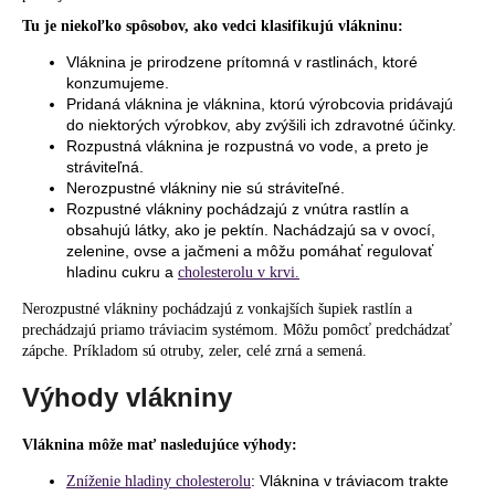
Tu je niekoľko spôsobov, ako vedci klasifikujú vlákninu:
Vláknina je prirodzene prítomná v rastlinách, ktoré
konzumujeme.
Pridaná vláknina je vláknina, ktorú výrobcovia pridávajú
do niektorých výrobkov, aby zvýšili ich zdravotné účinky.
Rozpustná vláknina je rozpustná vo vode, a preto je
stráviteľná.
Nerozpustné vlákniny nie sú stráviteľné.
Rozpustné vlákniny pochádzajú z vnútra rastlín a
obsahujú látky, ako je pektín. Nachádzajú sa v ovocí,
zelenine, ovse a jačmeni a môžu pomáhať regulovať
hladinu cukru a
cholesterolu v krvi.
Nerozpustné vlákniny pochádzajú z vonkajších šupiek rastlín a
prechádzajú priamo tráviacim systémom. Môžu pomôcť predchádzať
zápche. Príkladom sú otruby, zeler, celé zrná a semená.
Výhody vlákniny
Vláknina môže mať nasledujúce výhody:
: Vláknina v tráviacom trakte
Zníženie hladiny cholesterolu