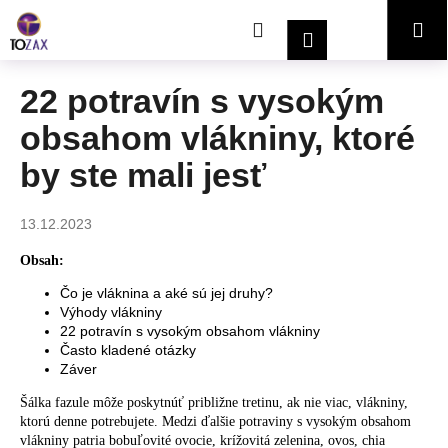
K
Prejsť
Hľadať
Nákupný
Me
na
o
Prihlásenie
obsah
Späť
Späť
š
í
košík
22 potravín s vysokým
Č
k
obsahom vlákniny, ktoré
o
p
by ste mali jesť
o
t
13.12.2023
r
e
Obsah:
b
Čo je vláknina a aké sú jej druhy?
Výhody vlákniny
u
22 potravín s vysokým obsahom vlákniny
j
Často kladené otázky
e
Záver
t
Šálka fazule môže poskytnúť približne tretinu, ak nie viac, vlákniny,
e
ktorú denne potrebujete. Medzi ďalšie potraviny s vysokým obsahom
vlákniny patria bobuľovité ovocie, krížovitá zelenina, ovos, chia
n