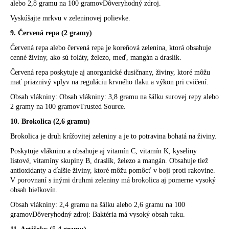
alebo 2,8 gramu na 100 gramovDôveryhodný zdroj.
Vyskúšajte mrkvu v zeleninovej polievke.
9. Červená repa (2 gramy)
Červená repa alebo červená repa je koreňová zelenina, ktorá obsahuje
cenné živiny, ako sú foláty, železo, meď, mangán a draslík.
Červená repa poskytuje aj anorganické dusičnany, živiny, ktoré môžu
mať priaznivý vplyv na reguláciu krvného tlaku a výkon pri cvičení.
Obsah vlákniny: Obsah vlákniny: 3,8 gramu na šálku surovej repy alebo
2 gramy na 100 gramovTrusted Source.
10. Brokolica (2,6 gramu)
Brokolica je druh krížovitej zeleniny a je to potravina bohatá na živiny.
Poskytuje vlákninu a obsahuje aj vitamín C, vitamín K, kyseliny
listové, vitamíny skupiny B, draslík, železo a mangán. Obsahuje tiež
antioxidanty a ďalšie živiny, ktoré môžu pomôcť v boji proti rakovine.
V porovnaní s inými druhmi zeleniny má brokolica aj pomerne vysoký
obsah bielkovín.
Obsah vlákniny: 2,4 gramu na šálku alebo 2,6 gramu na 100
gramovDôveryhodný zdroj: Baktéria má vysoký obsah tuku.