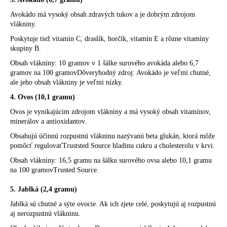
Avokádo má vysoký obsah zdravých tukov a je dobrým zdrojom
vlákniny.
Poskytuje tiež vitamín C, draslík, horčík, vitamín E a rôzne vitamíny
skupiny B.
Obsah vlákniny: 10 gramov v 1 šálke surového avokáda alebo 6,7
gramov na 100 gramovDôveryhodný zdroj: Avokádo je veľmi chutné,
ale jeho obsah vlákniny je veľmi nízky.
4. Ovos (10,1 gramu)
Ovos je vynikajúcim zdrojom vlákniny a má vysoký obsah vitamínov,
minerálov a antioxidantov.
Obsahujú účinnú rozpustnú vlákninu nazývanú beta glukán, ktorá môže
pomôcť regulovaťTruststed Source hladinu cukru a cholesterolu v krvi.
Obsah vlákniny: 16,5 gramu na šálku surového ovsa alebo 10,1 gramu
na 100 gramovTrusted Source.
5. Jablká (2,4 gramu)
Jablká sú chutné a sýte ovocie. Ak ich zjete celé, poskytujú aj rozpustnú
aj nerozpustnú vlákninu.