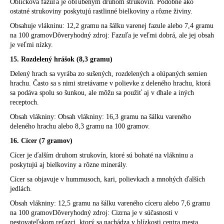
Obličková fazuľa je obľúbeným druhom strukovín. Podobne ako
ostatné strukoviny poskytujú rastlinné bielkoviny a rôzne živiny.
Obsahuje vlákninu: 12,2 gramu na šálku varenej fazule alebo 7,4 gramu
na 100 gramovDôveryhodný zdroj: Fazuľa je veľmi dobrá, ale jej obsah
je veľmi nízky.
15. Rozdelený hrášok (8,3 gramu)
Delený hrach sa vyrába zo sušených, rozdelených a olúpaných semien
hrachu. Často sa s nimi stretávame v polievke z deleného hrachu, ktorá
sa podáva spolu so šunkou, ale môžu sa použiť aj v dhale a iných
receptoch.
Obsah vlákniny: Obsah vlákniny: 16,3 gramu na šálku vareného
deleného hrachu alebo 8,3 gramu na 100 gramov.
16. Cícer (7 gramov)
Cícer je ďalším druhom strukovín, ktoré sú bohaté na vlákninu a
poskytujú aj bielkoviny a rôzne minerály.
Cícer sa objavuje v hummusoch, kari, polievkach a mnohých ďalších
jedlách.
Obsah vlákniny: 12,5 gramu na šálku vareného cíceru alebo 7,6 gramu
na 100 gramovDôveryhodný zdroj: Cizrna je v súčasnosti v
pestovateľskom reťazci, ktorý sa nachádza v blízkosti centra mesta.