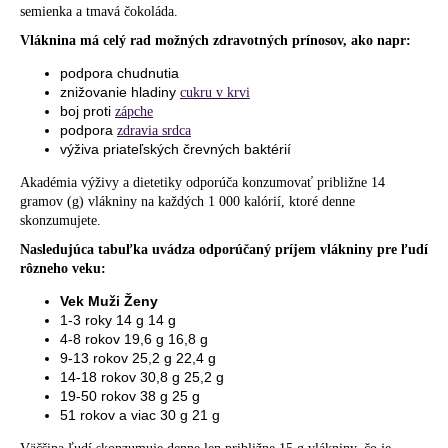
semienka a tmavá čokoláda.
á
Vláknina má celý rad možných zdravotných prínosov, ako napr:
j
s
podpora chudnutia
znižovanie hladiny
cukru v krvi
ť
boj proti
zápche
?
podpora
zdravia srdca
výživa priateľských črevných baktérií
Akadémia výživy a dietetiky odporúča konzumovať približne 14
gramov (g) vlákniny na každých 1 000 kalórií, ktoré denne
skonzumujete.
HĽADAŤ
Nasledujúca tabuľka uvádza odporúčaný príjem vlákniny pre ľudí
rôzneho veku:
Vek Muži Ženy
O
1-3 roky 14 g 14 g
d
4-8 rokov 19,6 g 16,8 g
9-13 rokov 25,2 g 22,4 g
p
14-18 rokov 30,8 g 25,2 g
o
19-50 rokov 38 g 25 g
r
51 rokov a viac 30 g 21 g
ú