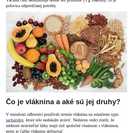
č
Väčšina ľudí skonzumuje denne len približne 15 g vlákniny, čo je
polovica odporúčanej potreby.
a
m
e
Čo je vláknina a aké sú jej druhy?
V minulosti odborníci používali termín vláknina na označenie typu
sacharidov
, ktoré telo nedokáže stráviť. Nedávno vedci zistili, že
niektoré stráviteľné látky majú tiež spoločné vlastnosti s vlákninou,
preto je ťažšie vlákninu definovať.