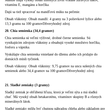
Mandle majú vysoký obsah mnohých živín vrátane zdravých tukov,
vitamínu E, mangánu a horčíka.
Dajú sa tiež spracovať na mandľovú múku na pečenie.
Obsah vlákniny: Obsah mandlí: 4 gramy na 3 polievkové lyžice alebo
13,3 gramu na 100 gramovDôveryhodný zdroj.
20. Chia semienka (34,4 gramov)
Chia semienka sú veľmi výživné, drobné čierne semienka. Sú
vynikajúcim zdrojom vlákniny a obsahujú vysoké množstvo horčíka,
fosforu a vápnika.
Vyskúšajte chia semienka vmiešané do džemu alebo ich pridajte do
domácich müsli tyčiniek.
Obsah vlákniny: Obsah vlákniny: 9,75 gramov na uncu sušených chia
semienok alebo 34,4 gramov na 100 gramovDôveryhodný zdroj.
21. Sladké zemiaky (3 gramy)
Sladký zemiak je obľúbená hľuza, ktorá je veľmi sýta a má sladkú
chuť. Má vysoký obsah betakaroténu, vitamínov skupiny B a rôznych
minerálnych látok.
Sladké zemiaky môžu byť chutnou náhradou chleba alebo základom pre