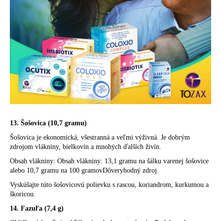
13. Šošovica (10,7 gramu)
Šošovica je ekonomická, všestranná a veľmi výživná. Je dobrým
zdrojom vlákniny, bielkovín a mnohých ďalších živín.
Obsah vlákniny: Obsah vlákniny: 13,1 gramu na šálku varenej šošovice
alebo 10,7 gramu na 100 gramovDôveryhodný zdroj.
Vyskúšajte túto šošovicovú polievku s rascou, koriandrom, kurkumou a
škoricou.
14. Fazuľa (7,4 g)