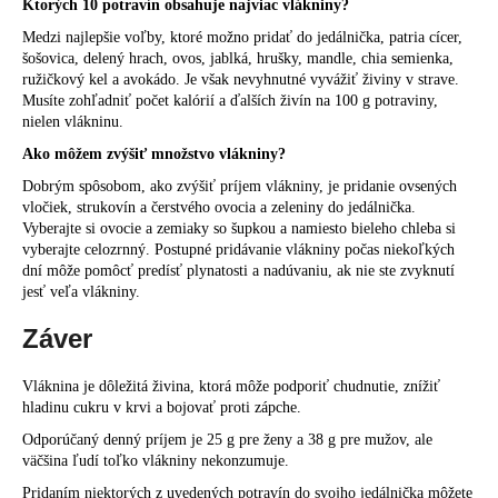
Ktorých 10 potravín obsahuje najviac vlákniny?
Medzi najlepšie voľby, ktoré možno pridať do jedálnička, patria cícer,
šošovica, delený hrach, ovos, jablká, hrušky, mandle, chia semienka,
ružičkový kel a avokádo. Je však nevyhnutné vyvážiť živiny v strave.
Musíte zohľadniť počet kalórií a ďalších živín na 100 g potraviny,
nielen vlákninu.
Ako môžem zvýšiť množstvo vlákniny?
Dobrým spôsobom, ako zvýšiť príjem vlákniny, je pridanie ovsených
vločiek, strukovín a čerstvého ovocia a zeleniny do jedálnička.
Vyberajte si ovocie a zemiaky so šupkou a namiesto bieleho chleba si
vyberajte celozrnný. Postupné pridávanie vlákniny počas niekoľkých
dní môže pomôcť predísť plynatosti a nadúvaniu, ak nie ste zvyknutí
jesť veľa vlákniny.
Záver
Vláknina je dôležitá živina, ktorá môže podporiť chudnutie, znížiť
hladinu cukru v krvi a bojovať proti zápche.
Odporúčaný denný príjem je 25 g pre ženy a 38 g pre mužov, ale
väčšina ľudí toľko vlákniny nekonzumuje.
Pridaním niektorých z uvedených potravín do svojho jedálnička môžete