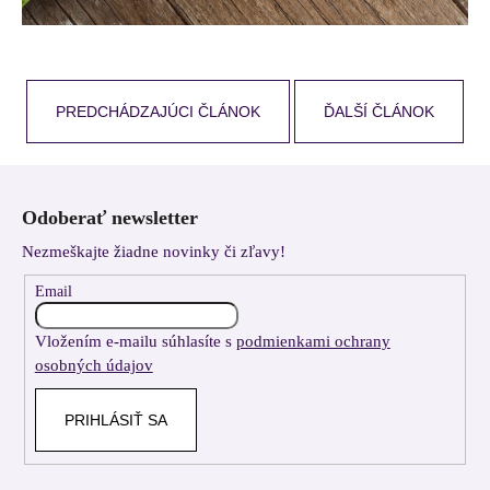
PREDCHÁDZAJÚCI ČLÁNOK
ĎALŠÍ ČLÁNOK
Z
á
Odoberať newsletter
p
Nezmeškajte žiadne novinky či zľavy!
ä
t
Email
i
Vložením e-mailu súhlasíte s
podmienkami ochrany
e
osobných údajov
PRIHLÁSIŤ SA