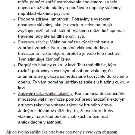
môže pomôcť znížiť vstrebávanie cholesterolu v tele,
najmä ak užívate statíny a používate doplnky vlákniny,
napríklad vlákninu psyllium.
Podpora zdravej hmotnosti: Potraviny s vysokým
obsahom vlákniny, ako je ovocie a zelenina, majú
zvyčajne nižší obsah kalórií. Vláknina môže tiež spomaliť
trávenie, aby ste sa dlhšie cítili sýti.
Vláknina môže urýchliť trávenie a
Prevencia zápchy:
zabrániť zápche. Nerozpustná vláknina dodáva
tráviacemu traktu objem, pretože ju vaše telo nestrávi.
Tým stimuluje činnosť čriev.
Regulácia hladiny cukru v krvi: Telu trvá dlhšie, kým
rozloží potraviny s vysokým obsahom vlákniny, čo
znamená, že glukóza sa nedostane tak rýchlo do krvného
obehu. To vám pomáha udržiavať stálejšiu hladinu cukru v
krvi.
: Konzumácia dostatočného
Zníženie rizika vzniku rakoviny
množstva vlákniny môže pomôcť predchádzať niektorým
druhom rakoviny vrátane rakoviny hrubého čreva.
Jedným z dôvodov môže byť to, že niektoré druhy
vlákniny, napríklad pektín v jablkách, môžu mať
antioxidačné vlastnosti.
Ak do svojho jedálnička pridávate potraviny s vysokým obsahom