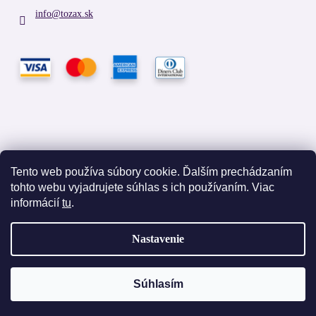
info
@
tozax.sk
Tento web používa súbory cookie. Ďalším prechádzaním
tohto webu vyjadrujete súhlas s ich používaním. Viac
Facebook
informácií
tu
.
Nastavenie
Vytvoril Shoptet
Súhlasím
Copyright 2026
TOZAX
. Všetky práva vyhradené.