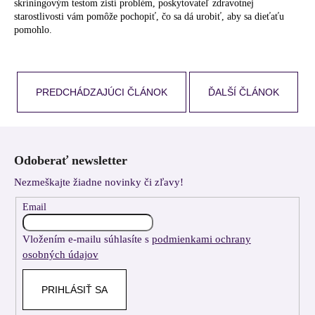
skríningovým testom zistí problém, poskytovateľ zdravotnej
starostlivosti vám pomôže pochopiť, čo sa dá urobiť, aby sa dieťaťu
pomohlo.
PREDCHÁDZAJÚCI ČLÁNOK
ĎALŠÍ ČLÁNOK
Z
á
Odoberať newsletter
p
Nezmeškajte žiadne novinky či zľavy!
ä
t
Email
i
Vložením e-mailu súhlasíte s
podmienkami ochrany
e
osobných údajov
PRIHLÁSIŤ SA