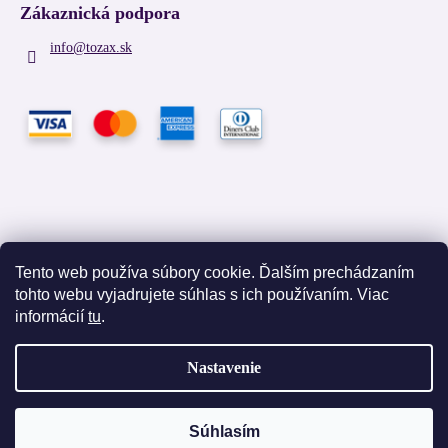
Zákaznická podpora
info
@
tozax.sk
Tento web používa súbory cookie. Ďalším prechádzaním
tohto webu vyjadrujete súhlas s ich používaním. Viac
Facebook
informácií
tu
.
Nastavenie
Vytvoril Shoptet
Súhlasím
Copyright 2026
TOZAX
. Všetky práva vyhradené.