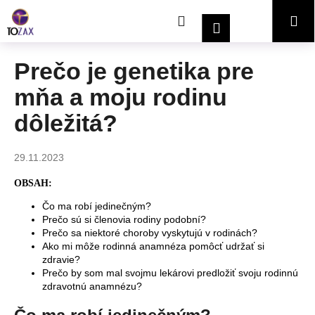
K
Prejsť
Hľadať
Nákupný
Me
na
o
Prihlásenie
obsah
Späť
Späť
š
í
košík
Prečo je genetika pre
Č
k
mňa a moju rodinu
o
p
dôležitá?
o
t
29.11.2023
r
e
OBSAH:
b
Čo ma robí jedinečným?
Prečo sú si členovia rodiny podobní?
u
Prečo sa niektoré choroby vyskytujú v rodinách?
j
Ako mi môže rodinná anamnéza pomôcť udržať si
e
zdravie?
Prečo by som mal svojmu lekárovi predložiť svoju rodinnú
t
zdravotnú anamnézu?
e
n