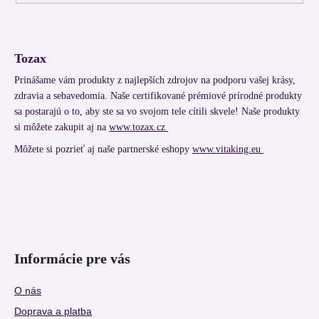
Tozax
Prinášame vám produkty z najlepších zdrojov na podporu vašej krásy,
zdravia a sebavedomia. Naše certifikované prémiové prírodné produkty
sa postarajú o to, aby ste sa vo svojom tele cítili skvele! Naše produkty
si môžete zakupit aj na
www.tozax.cz
Môžete si pozrieť aj naše partnerské eshopy
www.vitaking.eu
Informácie pre vás
O nás
Doprava a platba