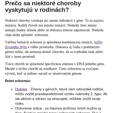
Prečo sa niektoré choroby
vyskytujú v rodinách?
Niektoré choroby vznikajú pri zmene inštrukcií v géne. To sa nazýva
mutácia. Každý človek má mnoho mutácií. Niekedy tieto zmeny
nemajú žiadny účinok alebo sú dokonca mierne nápomocné. Niekedy
však môžu spôsobiť ochorenie.
Väčšina bežných ochorení je spôsobená kombináciou mutácií,
voľby
životného štýlu
a vášho prostredia. Dokonca aj ľudia s podobnými
génmi môžu, ale nemusia dostať chorobu, ak sa rozhodnú inak alebo
žijú v inom prostredí.
Tisíce chorôb sú spôsobené špecifickou zmenou v DNA jedného génu.
Mnohé z týchto chorôb sú zriedkavé. Tieto ochorenia sa zvyčajne
vyvinú, keď sa jedinec narodí so zmutovaným génom.
Bežné ochorenia:
- Zmeny v génoch, ktoré vám odovzdali rodičia,
Diabetes
môžu zvýšiť pravdepodobnosť vzniku cukrovky 2. typu. Ak
ste aktívni a zdravo sa stravujete, môžete znížiť svoje
riziko.
Ochorenie srdca - sú hlavnou príčinou úmrtí mužov aj
žien. Existuje mnoho typov srdcových ochorení. Dva z