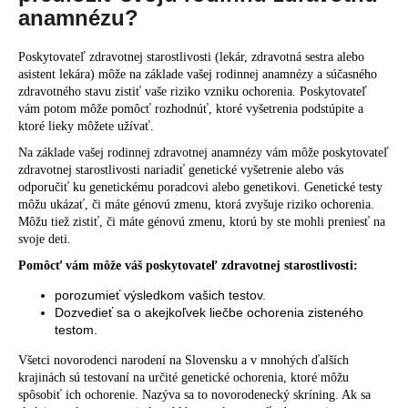
anamnézu?
Poskytovateľ zdravotnej starostlivosti (lekár, zdravotná sestra alebo
asistent lekára) môže na základe vašej rodinnej anamnézy a súčasného
zdravotného stavu zistiť vaše riziko vzniku ochorenia. Poskytovateľ
vám potom môže pomôcť rozhodnúť, ktoré vyšetrenia podstúpite a
ktoré lieky môžete užívať.
Na základe vašej rodinnej zdravotnej anamnézy vám môže poskytovateľ
zdravotnej starostlivosti nariadiť genetické vyšetrenie alebo vás
odporučiť ku genetickému poradcovi alebo genetikovi. Genetické testy
môžu ukázať, či máte génovú zmenu, ktorá zvyšuje riziko ochorenia.
Môžu tiež zistiť, či máte génovú zmenu, ktorú by ste mohli preniesť na
svoje deti.
Pomôcť vám môže váš poskytovateľ zdravotnej starostlivosti:
porozumieť výsledkom vašich testov.
Dozvedieť sa o akejkoľvek liečbe ochorenia zisteného
testom.
Všetci novorodenci narodení na Slovensku a v mnohých ďalších
krajinách sú testovaní na určité genetické ochorenia, ktoré môžu
spôsobiť ich ochorenie. Nazýva sa to novorodenecký skríning. Ak sa