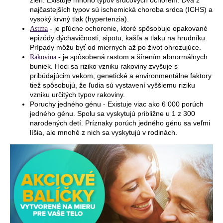
najčastejších typov sú ischemická choroba srdca (ICHS) a
vysoký krvný tlak (hypertenzia).
- je pľúcne ochorenie, ktoré spôsobuje opakované
Astma
epizódy dýchavičnosti, sipotu, kašľa a tlaku na hrudníku.
Prípady môžu byť od miernych až po život ohrozujúce.
- je spôsobená rastom a šírením abnormálnych
Rakovina
buniek. Hoci sa riziko vzniku rakoviny zvyšuje s
pribúdajúcim vekom, genetické a environmentálne faktory
tiež spôsobujú, že ľudia sú vystavení vyššiemu riziku
vzniku určitých typov rakoviny.
Poruchy jedného génu - Existuje viac ako 6 000 porúch
jedného génu. Spolu sa vyskytujú približne u 1 z 300
narodených detí. Príznaky porúch jedného génu sa veľmi
líšia, ale mnohé z nich sa vyskytujú v rodinách.