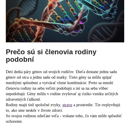
č
a
m
e
Prečo sú si členovia rodiny
podobní
Deti dedia páry génov od svojich rodičov. Dieťa dostane jednu sadu
génov od otca a jednu sadu od matky. Tieto gény sa môžu spájať
mnohými spôsobmi a vytvárať rôzne kombinácie. Preto sa mnohí
členovia rodiny na seba veľmi podobajú a iní sa na seba vôbec
nepodobajú. Gény môžu v rodine zvyšovať aj riziko vzniku určitých
zdravotných ťažkostí.
Rodiny majú tiež spoločné zvyky,
stravu
a prostredie. Tie ovplyvňujú
to, ako sme neskôr v živote zdraví.
So svojou rodinou zdieľate veľa - vrátane toho, čo vám môže spôsobiť
ochorenie.