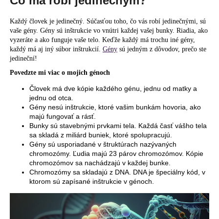
Čo ma robí jedinečným?
á
Každý človek je jedinečný. Súčasťou toho, čo vás robí jedinečnými, sú
j
vaše gény. Gény sú inštrukcie vo vnútri každej vašej bunky. Riadia, ako
s
vyzeráte a ako funguje vaše telo. Keďže každý má trochu iné gény,
ť
každý má aj iný súbor inštrukcií.
Gény
sú jedným z dôvodov, prečo ste
jedineční!
?
Povedzte mi viac o mojich génoch
Človek má dve kópie každého génu, jednu od matky a
jednu od otca.
Gény nesú inštrukcie, ktoré vašim bunkám hovoria, ako
HĽADAŤ
majú fungovať a rásť.
Bunky sú stavebnými prvkami tela. Každá časť vášho tela
sa skladá z miliárd buniek, ktoré spolupracujú.
Gény sú usporiadané v štruktúrach nazývaných
O
chromozómy. Ľudia majú 23 párov chromozómov. Kópie
chromozómov sa nachádzajú v každej bunke.
d
Chromozómy sa skladajú z DNA. DNA je špeciálny kód, v
p
ktorom sú zapísané inštrukcie v génoch.
o
r
ú