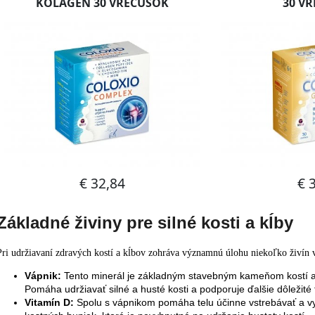
Základné živiny pre silné kosti a kĺby
Pri udržiavaní zdravých kostí a kĺbov zohráva významnú úlohu niekoľko živín v
Vápnik:
Tento minerál je základným stavebným kameňom kostí a t
Pomáha udržiavať silné a husté kosti a podporuje ďalšie dôležité
Vitamín D:
Spolu s vápnikom pomáha telu účinne vstrebávať a využ