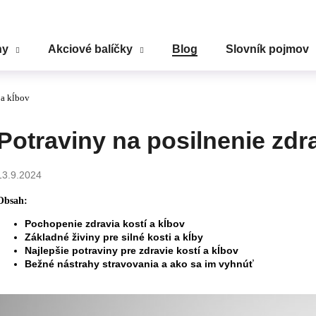
ny
Akciové balíčky
Blog
Slovník pojmov
Čo potrebujete nájsť?
 a kĺbov
HĽADAŤ
Potraviny na posilnenie zdra
13.9.2024
Odporúčame
Obsah:
Pochopenie zdravia kostí a kĺbov
Základné živiny pre silné kosti a kĺby
Najlepšie potraviny pre zdravie kostí a kĺbov
Bežné nástrahy stravovania a ako sa im vyhnúť