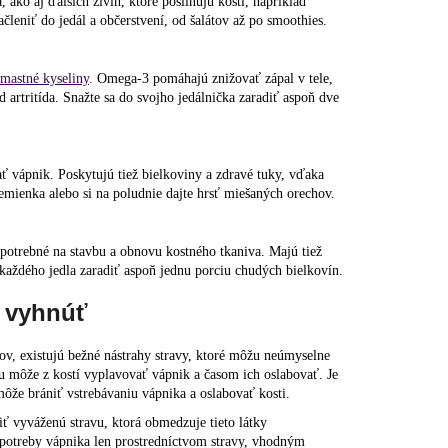
 ako aj ďalších živín, ktoré posilňujú kosti, napríklad
ačleniť do jedál a občerstvení, od šalátov až po smoothies.
mastné kyseliny
.
Omega-3 pomáhajú znižovať zápal v tele,
artritída. Snažte sa do svojho jedálnička zaradiť aspoň dve
 vápnik. Poskytujú tiež bielkoviny a zdravé tuky, vďaka
emienka alebo si na poludnie dajte hrsť miešaných orechov.
 potrebné na stavbu a obnovu kostného tkaniva. Majú tiež
 každého jedla zaradiť aspoň jednu porciu chudých bielkovín.
m vyhnúť
ov, existujú bežné nástrahy stravy, ktoré môžu neúmyselne
lu môže z kostí vyplavovať vápnik a časom ich oslabovať. Je
môže brániť vstrebávaniu vápnika a oslabovať kosti.
iť vyváženú stravu, ktorá obmedzuje tieto látky
e potreby vápnika len prostredníctvom stravy, vhodným