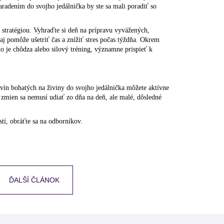
adením do svojho jedálnička by ste sa mali poradiť so
stratégiou. Vyhraďte si deň na prípravu vyvážených,
aj pomôže ušetriť čas a znížiť stres počas týždňa. Okrem
o je chôdza alebo silový tréning, významne prispieť k
avín bohatých na živiny do svojho jedálnička môžete aktívne
 zmien sa nemusí udiať zo dňa na deň, ale malé, dôsledné
tí, obráťte sa na odborníkov.
ĎALŠÍ ČLÁNOK