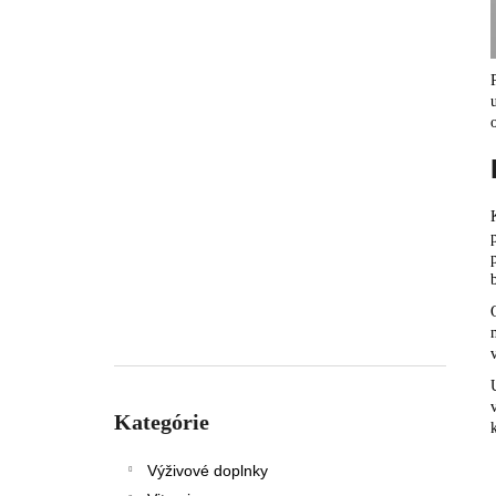
Preskočiť
kategórie
Kategórie
Výživové doplnky