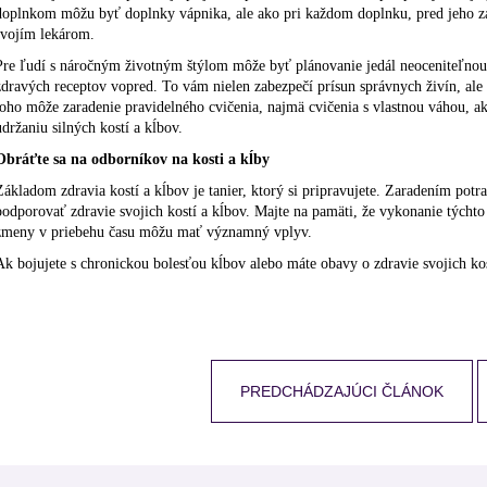
doplnkom môžu byť doplnky vápnika, ale ako pri každom doplnku, pred jeho zar
svojím lekárom.
Pre ľudí s náročným životným štýlom môže byť plánovanie jedál neoceniteľnou 
zdravých receptov vopred. To vám nielen zabezpečí prísun správnych živín, ale 
toho môže zaradenie pravidelného cvičenia, najmä cvičenia s vlastnou váhou, ak
udržaniu silných kostí a kĺbov.
Obráťte sa na odborníkov na kosti a kĺby
Základom zdravia kostí a kĺbov je tanier, ktorý si pripravujete. Zaradením potr
podporovať zdravie svojich kostí a kĺbov. Majte na pamäti, že vykonanie týchto
zmeny v priebehu času môžu mať významný vplyv.
Ak bojujete s chronickou bolesťou kĺbov alebo máte obavy o zdravie svojich kos
PREDCHÁDZAJÚCI ČLÁNOK