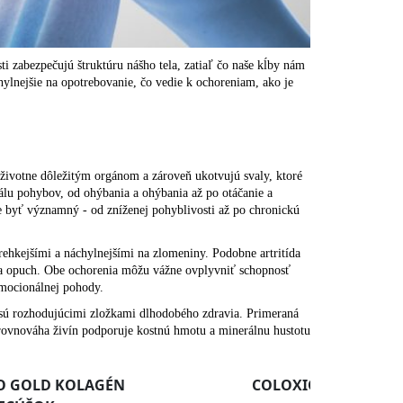
sti zabezpečujú štruktúru nášho tela, zatiaľ čo naše kĺby nám
hylnejšie na opotrebovanie, čo vedie k ochoreniam, ako je
 životne dôležitým orgánom a zároveň ukotvujú svaly, ktoré
kálu pohybov, od ohýbania a ohýbania až po otáčanie a
e byť významný - od zníženej pohyblivosti až po chronickú
krehkejšími a náchylnejšími na zlomeniny. Podobne artritída
ť a opuch. Obe ochorenia môžu vážne ovplyvniť schopnosť
emocionálnej pohody.
sú rozhodujúcimi zložkami dlhodobého zdravia. Primeraná
rovnováha živín podporuje kostnú hmotu a minerálnu hustotu