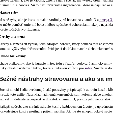
Listová zelenina, ako je kapusta, zelený šalát a špenát, má vysoký obsah vápnika,
vitamínu K a horčíka. Sú to tiež univerzálne ingrediencie, ktoré sa dajú ľahko z
Mastné ryby
Mastné ryby, ako je losos, tuniak a sardinky, sú bohaté na vitamín D a
omega-3 
čo môže pomôcť zmierniť bolesti kĺbov spôsobené ochoreniami, ako je napríklad 
porcie tučných rýb týždenne.
Orechy a semená
Orechy a semená sú vynikajúcim zdrojom horčíka, ktorý pomáha telu absorbovať
čomu sú výživným občerstvením. Pridajte si do šalátu mandle alebo tekvicové s
Chudé bielkoviny
Chudé bielkoviny, ako je kuracie mäso, tofu a fazuľa, poskytujú aminokyseliny
nízky obsah nasýtených tukov, takže sú zdravou voľbou pre
srdce.
Snažte sa do
Bežné nástrahy stravovania a ako sa i
Hoci si mnohí ľudia uvedomujú, aké potraviny prispievajú k zdraviu kostí a kĺb
ohroziť toto úsilie. Napríklad nadmerná konzumácia soli, kofeínu alebo alkoho
tiež veľmi dôležité zabezpečiť si dostatok vitamínu D, pretože jeho nedostatok 
Najlepší spôsob, ako chrániť zdravie kostí v každodennom živote, je uprednostn
poškodzujúce kosti a posilňuje príjem vápnika. Ak nie ste schopní pokryť svoj