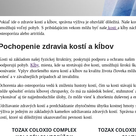
Pokiaľ ide o zdravie kostí a kĺbov, správna výživa je obzvlášť dôležitá. Naše ko
umožňujú voľný pohyb. S pribúdajúcim vekom môžu byť naše
kosti
a kĺby nác
osteoporóza alebo artritída.
Pochopenie zdravia kostí a kĺbov
Kosti sú základom našej fyzickej štruktúry, poskytujú podporu a ochranu našim
podporujú pohyb.
Kĺby
, miesta, kde sa stretávajú dve kosti, umožňujú širokú š
posúvanie. Vplyv zhoršeného stavu kostí a kĺbov na kvalitu života človeka môž
bolesť a v závažnejších prípadoch až invaliditu.
Ochorenia ako osteoporóza vedú k zníženiu hustoty kostí, čím sa kosti stávajú 
môže spôsobiť eróziu kĺbovej chrupavky, čo má za následok bolesť, stuhnutos
vykonávať aj tie najjednoduchšie úlohy, čo môže viesť k zhoršeniu duševnej a 
Udržiavanie zdravých kostí a predchádzanie zbytočnému úbytku kostnej hmoty 
výživa je jedným zo základných kameňov udržiavania zdravých kostí. Správna 
kostí, ktoré sú dôležitými ukazovateľmi pevnosti kostí.