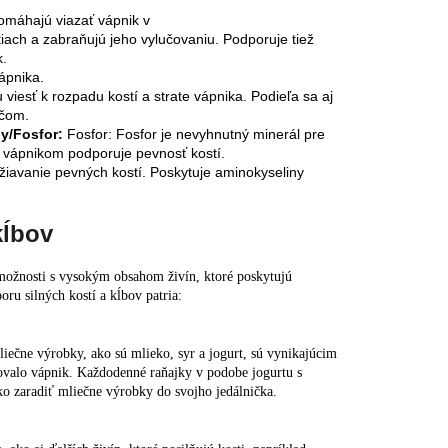
pomáhajú viazať vápnik v
iach a zabraňujú jeho vylučovaniu. Podporuje tiež
k.
ápnika.
viesť k rozpadu kostí a strate vápnika. Podieľa sa aj
očom.
y/Fosfor:
Fosfor: Fosfor je nevyhnutný minerál pre
 s vápnikom podporuje pevnosť kostí.
žiavanie pevných kostí. Poskytuje aminokyseliny
kĺbov
a možnosti s vysokým obsahom živín, ktoré poskytujú
ru silných kostí a kĺbov patria:
liečne výrobky, ako sú mlieko, syr a jogurt, sú vynikajúcim
bovalo vápnik. Každodenné raňajky v podobe jogurtu s
 zaradiť mliečne výrobky do svojho jedálnička.