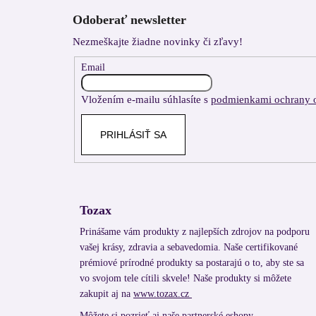
á
Odoberať newsletter
p
Nezmeškajte žiadne novinky či zľavy!
ä
t
Email
i
Vložením e-mailu súhlasíte s
podmienkami ochrany 
e
PRIHLÁSIŤ SA
Tozax
Prinášame vám produkty z najlepších zdrojov na podporu
vašej krásy, zdravia a sebavedomia. Naše certifikované
prémiové prírodné produkty sa postarajú o to, aby ste sa
vo svojom tele cítili skvele! Naše produkty si môžete
zakupit aj na
www.tozax.cz
Môžete si pozrieť aj naše partnerské eshopy