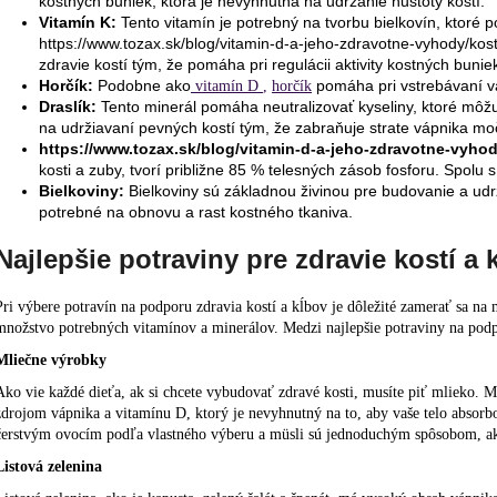
kostných buniek, ktorá je nevyhnutná na udržanie hustoty kostí.
Vitamín K:
Tento vitamín je potrebný na tvorbu bielkovín, ktoré 
https://www.tozax.sk/blog/vitamin-d-a-jeho-zdravotne-vyhody/kost
zdravie kostí tým, že pomáha pri regulácii aktivity kostných bunie
Horčík:
Podobne ako
pomáha pri vstrebávaní v
vitamín D
,
horčík
Draslík:
Tento minerál pomáha neutralizovať kyseliny, ktoré môžu 
na udržiavaní pevných kostí tým, že zabraňuje strate vápnika m
https://www.tozax.sk/blog/vitamin-d-a-jeho-zdravotne-vyhod
kosti a zuby, tvorí približne 85 % telesných zásob fosforu. Spolu
Bielkoviny:
Bielkoviny sú základnou živinou pre budovanie a udr
potrebné na obnovu a rast kostného tkaniva.
Najlepšie potraviny pre zdravie kostí a 
Pri výbere potravín na podporu zdravia kostí a kĺbov je dôležité zamerať sa n
množstvo potrebných vitamínov a minerálov. Medzi najlepšie potraviny na podpo
Mliečne výrobky
Ako vie každé dieťa, ak si chcete vybudovať zdravé kosti, musíte piť mlieko. M
zdrojom vápnika a vitamínu D, ktorý je nevyhnutný na to, aby vaše telo absor
čerstvým ovocím podľa vlastného výberu a müsli sú jednoduchým spôsobom, ako
Listová zelenina