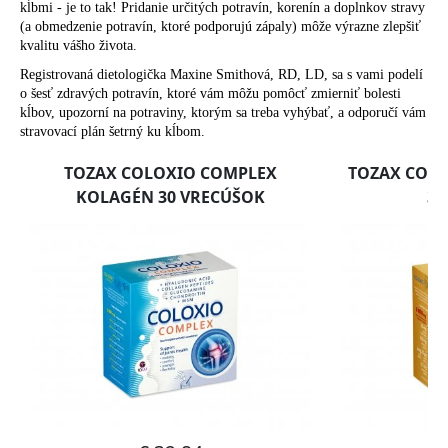
č
kĺbmi - je to tak! Pridanie určitých potravín, korenín a doplnkov stravy
a
(a obmedzenie potravín, ktoré podporujú zápaly) môže výrazne zlepšiť
m
kvalitu vášho života.
e
Registrovaná dietologička Maxine Smithová, RD, LD, sa s vami podelí
o šesť zdravých potravín, ktoré vám môžu pomôcť zmierniť bolesti
kĺbov, upozorní na potraviny, ktorým sa treba vyhýbať, a odporučí vám
stravovací plán šetrný ku kĺbom.