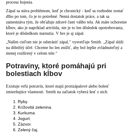
procesu hojenia.
Zápal sa stáva problémom, keď je chronický - keď sa rozhodne zostať
dlho po tom, čo je to potrebné. Nemá dostatok práce, a tak sa
zamestnáva tým, že obťažuje zdravé časti vášho tela. Ak máte ochorenie
kĺbov, ako je napríklad artritída, nie je to len dôsledok opotrebovania,
ktoré je dôsledkom starnutia. V hre je aj zápal.
„Naším cieľom nie je odstrániť zápal,“ vysvetľuje Smith. „Zápal slúži
na dôležitý účel. Chceme ho len znížiť, aby bol lepšie zvládnuteľný a
menej rozšírený v celom tele.“
Potraviny, ktoré pomáhajú pri
bolestiach kĺbov
Existuje
veľa
potravín, ktoré majú protizápalové alebo bolesť
zmierňujúce vlastnosti. Smith na začiatok vyberá šesť z nich:
Ryby.
Krížovitá zelenina.
Kurkuma.
Jogurt.
Zázvor.
Zelený čaj.