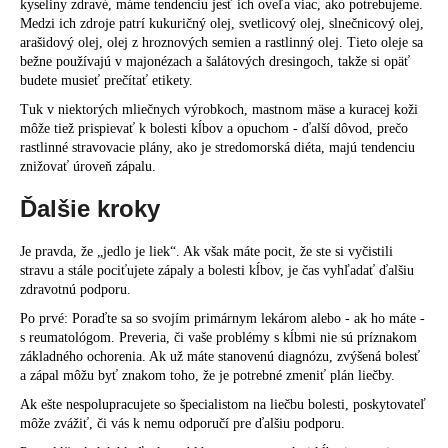
kyseliny zdravé, máme tendenciu jesť ich oveľa viac, ako potrebujeme.
Medzi ich zdroje patrí kukuričný olej, svetlicový olej, slnečnicový olej,
arašidový olej, olej z hroznových semien a rastlinný olej. Tieto oleje sa
bežne používajú v majonézach a šalátových dresingoch, takže si opäť
budete musieť prečítať etikety.
Tuk v niektorých mliečnych výrobkoch, mastnom mäse a kuracej koži
môže tiež prispievať k bolesti kĺbov a opuchom - ďalší dôvod, prečo
rastlinné stravovacie plány, ako je stredomorská diéta, majú tendenciu
znižovať úroveň zápalu.
Ďalšie kroky
Je pravda, že „jedlo je liek“. Ak však máte pocit, že ste si vyčistili
stravu a stále pociťujete zápaly a bolesti kĺbov, je čas vyhľadať ďalšiu
zdravotnú podporu.
Po prvé: Poraďte sa so svojím primárnym lekárom alebo - ak ho máte -
s reumatológom. Preveria, či vaše problémy s kĺbmi nie sú príznakom
základného ochorenia. Ak už máte stanovenú diagnózu, zvýšená bolesť
a zápal môžu byť znakom toho, že je potrebné zmeniť plán liečby.
Ak ešte nespolupracujete so špecialistom na liečbu bolesti, poskytovateľ
môže zvážiť, či vás k nemu odporučí pre ďalšiu podporu.