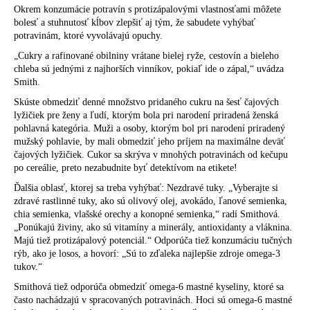
Okrem konzumácie potravín s protizápalovými vlastnosťami môžete
bolesť a stuhnutosť kĺbov zlepšiť aj tým, že sabudete vyhýbať
potravinám, ktoré vyvolávajú opuchy.
„Cukry a rafinované obilniny vrátane bielej ryže, cestovín a bieleho
chleba sú jednými z najhorších vinníkov, pokiaľ ide o zápal,“ uvádza
Smith.
Skúste obmedziť denné množstvo pridaného cukru na šesť čajových
lyžičiek pre ženy a ľudí, ktorým bola pri narodení priradená ženská
pohlavná kategória. Muži a osoby, ktorým bol pri narodení priradený
mužský pohlavie, by mali obmedziť jeho príjem na maximálne deväť
čajových lyžičiek. Cukor sa skrýva v mnohých potravinách od kečupu
po cereálie, preto nezabudnite byť detektívom na etikete!
Ďalšia oblasť, ktorej sa treba vyhýbať: Nezdravé tuky. „Vyberajte si
zdravé rastlinné tuky, ako sú olivový olej, avokádo, ľanové semienka,
chia semienka, vlašské orechy a konopné semienka,“ radí Smithová.
„Ponúkajú živiny, ako sú vitamíny a minerály, antioxidanty a vláknina.
Majú tiež protizápalový potenciál.“ Odporúča tiež konzumáciu tučných
rýb, ako je losos, a hovorí: „Sú to zďaleka najlepšie zdroje omega-3
tukov.“
Smithová tiež odporúča obmedziť omega-6 mastné kyseliny, ktoré sa
často nachádzajú v spracovaných potravinách. Hoci sú omega-6 mastné