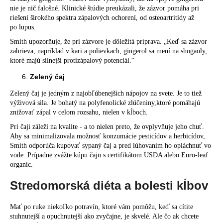
nie je nič falošné. Klinické štúdie preukázali, že zázvor pomáha pri
riešení širokého spektra zápalových ochorení, od osteoartritídy až
po lupus.
Smith upozorňuje, že pri zázvore je dôležitá príprava. „Keď sa zázvor
zahrieva, napríklad v kari a polievkach, gingerol sa mení na shogaoly,
ktoré majú silnejší protizápalový potenciál.“
Zelený čaj
Zelený čaj je jedným z najobľúbenejších nápojov na svete. Je to tiež
výživová sila. Je bohatý na polyfenolické zlúčeniny,ktoré pomáhajú
znižovať zápal v celom rozsahu, nielen v kĺboch.
Pri čaji záleží na kvalite - a to nielen preto, že ovplyvňuje jeho chuť.
Aby sa minimalizovala možnosť konzumácie pesticídov a herbicídov,
Smith odporúča kupovať sypaný čaj a pred lúhovaním ho opláchnuť vo
vode. Prípadne zvážte kúpu čaju s certifikátom USDA alebo Euro-leaf
organic.
Stredomorská diéta a bolesti kĺbov
Mať po ruke niekoľko potravín, ktoré vám pomôžu, keď sa cítite
stuhnutejší a opuchnutejší ako zvyčajne, je skvelé. Ale čo ak chcete