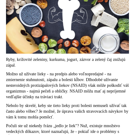
á
j
s
ť
?
Ryby, krížovité zeleniny, kurkuma, jogurt, zázvor a zelený čaj znižujú
zápal.
HĽADAŤ
Možno už užívate lieky - na predpis alebo voľnopredajné - na
zmiernenie stuhnutosti, zápalu a bolesti kĺbov. Dlhodobé užívanie
nesteroidných protizápalových liekov (NSAID) však môže poškodiť váš
organizmus - najmä pečeň a obličky. NSAID môžu mať aj nepríjemné
O
vedľajšie účinky na tráviaci trakt.
d
Nebolo by skvelé, keby ste tieto lieky proti bolesti nemuseli užívať tak
p
často alebo vôbec? Je možné, že úprava vašich stravovacích návykov by
o
vám k tomu mohla pomôcť.
r
Počuli ste už niekedy frázu „jedlo je liek“? Nuž, existuje množstvo
ú
vedeckých dôkazov, ktoré naznačujú, že - pokiaľ ide o problémy s