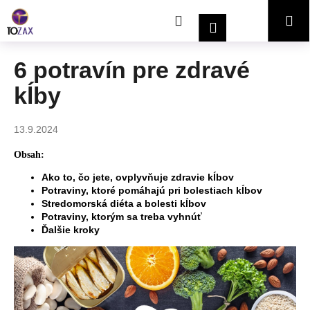
K
Prejsť
Hľadať
Nákupný
Me
na
o
Prihlásenie
obsah
Späť
Späť
š
í
košík
6 potravín pre zdravé
Č
k
kĺby
o
p
o
13.9.2024
t
Obsah:
r
Ako to, čo jete, ovplyvňuje zdravie kĺbov
e
Potraviny, ktoré pomáhajú pri bolestiach kĺbov
b
Stredomorská diéta a bolesti kĺbov
u
Potraviny, ktorým sa treba vyhnúť
Ďalšie kroky
j
e
t
e
n