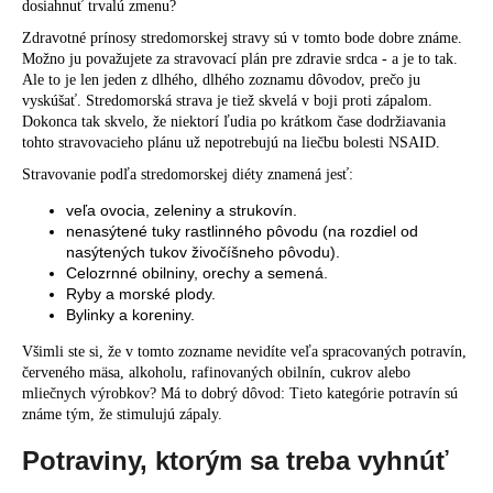
dosiahnuť trvalú zmenu?
Zdravotné prínosy stredomorskej stravy sú v tomto bode dobre známe.
Možno ju považujete za stravovací plán pre zdravie srdca - a je to tak.
Ale to je len jeden z dlhého, dlhého zoznamu dôvodov, prečo ju
vyskúšať. Stredomorská strava je tiež skvelá v boji proti zápalom.
Dokonca tak skvelo, že niektorí ľudia po krátkom čase dodržiavania
tohto stravovacieho plánu už nepotrebujú na liečbu bolesti NSAID.
Stravovanie podľa stredomorskej diéty znamená jesť:
veľa ovocia, zeleniny a strukovín.
nenasýtené tuky rastlinného pôvodu (na rozdiel od
nasýtených tukov živočíšneho pôvodu).
Celozrnné obilniny, orechy a semená.
Ryby a morské plody.
Bylinky a koreniny.
Všimli ste si, že v tomto zozname nevidíte veľa spracovaných potravín,
červeného mäsa, alkoholu, rafinovaných obilnín, cukrov alebo
mliečnych výrobkov? Má to dobrý dôvod: Tieto kategórie potravín sú
známe tým, že stimulujú zápaly.
Potraviny, ktorým sa treba vyhnúť