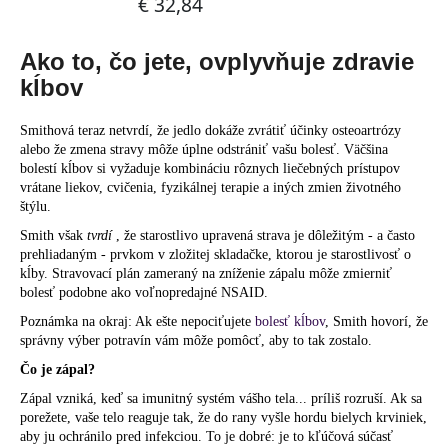
Ako to, čo jete, ovplyvňuje zdravie
kĺbov
Smithová teraz netvrdí, že jedlo dokáže zvrátiť účinky osteoartrózy
alebo že zmena stravy môže úplne odstrániť vašu bolesť. Väčšina
bolestí kĺbov si vyžaduje kombináciu rôznych liečebných prístupov
vrátane liekov, cvičenia, fyzikálnej terapie a iných zmien životného
štýlu.
Smith však
tvrdí
, že starostlivo upravená strava je dôležitým - a často
prehliadaným - prvkom v zložitej skladačke, ktorou je starostlivosť o
kĺby. Stravovací plán zameraný na zníženie zápalu môže zmierniť
bolesť podobne ako voľnopredajné NSAID.
Poznámka na okraj: Ak ešte nepociťujete
bolesť kĺbov
, Smith hovorí, že
správny výber potravín vám môže pomôcť, aby to tak zostalo.
Čo je zápal?
Zápal vzniká, keď sa imunitný systém vášho tela... príliš rozruší. Ak sa
porežete, vaše telo reaguje tak, že do rany vyšle hordu bielych krviniek,
aby ju ochránilo pred infekciou. To je dobré: je to kľúčová súčasť