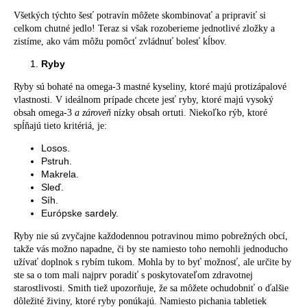
Všetkých týchto šesť potravín môžete skombinovať a pripraviť si
celkom chutné jedlo! Teraz si však rozoberieme jednotlivé zložky a
zistíme, ako vám môžu pomôcť zvládnuť bolesť kĺbov.
Ryby
Ryby sú bohaté na omega-3 mastné kyseliny, ktoré majú protizápalové
vlastnosti. V ideálnom prípade chcete jesť ryby, ktoré majú vysoký
obsah omega-3
a zároveň
nízky obsah ortuti. Niekoľko rýb, ktoré
spĺňajú tieto kritériá, je:
Losos.
Pstruh.
Makrela.
Sleď.
Síh.
Európske sardely.
Ryby nie sú zvyčajne každodennou potravinou mimo pobrežných obcí,
takže vás možno napadne, či by ste namiesto toho nemohli jednoducho
užívať doplnok s rybím tukom. Mohla by to byť možnosť, ale určite by
ste sa o tom mali najprv poradiť s poskytovateľom zdravotnej
starostlivosti. Smith tiež upozorňuje, že sa môžete ochudobniť o ďalšie
dôležité živiny, ktoré ryby ponúkajú. Namiesto pichania tabletiek