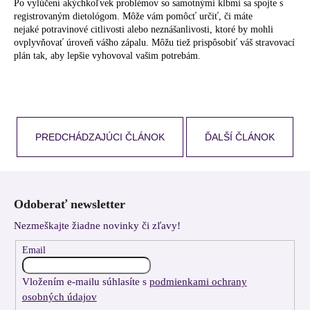
Po vylúčení akýchkoľvek problémov so samotnými kĺbmi sa spojte s
registrovaným dietológom. Môže vám pomôcť určiť, či máte
nejaké potravinové citlivosti alebo neznášanlivosti, ktoré by mohli
ovplyvňovať úroveň vášho zápalu. Môžu tiež prispôsobiť váš stravovací
plán tak, aby lepšie vyhovoval vašim potrebám.
PREDCHÁDZAJÚCI ČLÁNOK
ĎALŠÍ ČLÁNOK
Z
á
Odoberať newsletter
p
Nezmeškajte žiadne novinky či zľavy!
ä
t
Email
i
Vložením e-mailu súhlasíte s
podmienkami ochrany
e
osobných údajov