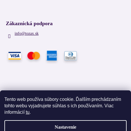
Zákaznická podpora
info
@
tozax.sk
Tento web používa súbory cookie. Ďalším prechádzaním
tohto webu vyjadrujete súhlas s ich používaním. Viac
Facebook
informácií
tu
.
Nastavenie