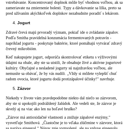
vstrebávanie. Koncentrovaný doplnok môže byť vhodnou voľbou, ak sa
zameriavate na zmiernenie bolesti. Typy a dávkovanie sa líšia, preto sa
pred užívaním akýchkoľvek doplnkov nezabudnite poradiť s lekárom.
Jogurt
Zdravé črevá majú prvoradý význam, pokiaľ ide o zvládanie zápalov.
Podľa Smitha pravidelná konzumácia fermentovaných potravín -
napríklad jogurtu - poskytuje baktérie, ktoré pomáhajú vytvárať zdravý
črevný mikrobióm.
Keď nakupujete jogurt, odporúča skontrolovať etiketu s výživovými
údajmi na obale, aby ste sa uistili, že obsahuje živé a aktívne jogurtové
kultúry. Obyčajné a nesladené jogurty sú najzdravšou voľbou, ale
nemusíte sa obávať, že by vás nudili. „Vždy si môžete vylepšiť chuť
radom ovocia, ktoré jogurtu dodá protizápalové účinky!“ navrhuje.
Zázvor
Niekedy v živote vám pravdepodobne niekto dal niečo so zázvorom,
aby ste si upokojili podráždený žalúdok. Ale vedeli ste, že zázvor je
skvelý aj na viac ako len na boľavé bruško?
„Zázvor má antioxidačné vlastnosti a znižuje zápalové enzýmy,“
vysvetľuje Smithová. „Čiastočne je to vďaka zlúčenine v zázvore, ktorá
sa nazýva gingerol.“ Názov znie vymyslený, ale na vplyve gingerolu