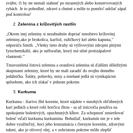
zvážte, či by ste nemali siahnuť po mrazených alebo konzervovaných
rybách. Je to pohodlné, zdravé a chutné a môže to pomôcť udržať zápal
pod kontrolou!
Zelenina z krížovitých rastlín
„Okrem inej zeleniny si nezabudnite dopriať množstvo krížovitej
zeleniny,ako je brokolica, karfiol, ružičkový kel alebo kapusta,“
odporúča Smith. „Všetky tieto druhy sú výživovými zdrojmi plnými
fytochemikálií, ako je sulforafán, ktorý má silné protizápalové
vlastnosti.“
Tmavozelená listová zelenina a oranžová zelenina sú ďalšími dôležitými
skupinami zeleniny, ktoré by ste mali zaradiť do svojho denného
jedálnička. Šaláty, polievky, misy a miešané jedlá sú vynikajúcim
spôsobom, ako ich získať v jednom pokrme.
Kurkuma
Kurkuma - žiarivo žlté korenie, ktoré nájdete v mnohých obľúbených
karí jedlách a ktoré robí horčicu žltou - sa už tisícročia používa na
upokojenie bolestivých, opuchnutých kĺbov. Za schopnosť zmierňovať
bolesť vďačí kurkuma kurkumínu. Bohužiaľ, kurkumín nie je v tele
dobre využiteľný, hoci jeho konzumácia s čiernym korením, zdravými
tukmi, ako je olivový olej, a v zohriatom pokrme môže zlepšiť