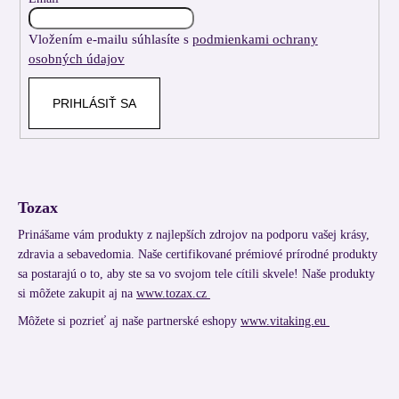
i
Vložením e-mailu súhlasíte s
podmienkami ochrany
e
osobných údajov
PRIHLÁSIŤ SA
Tozax
Prinášame vám produkty z najlepších zdrojov na podporu vašej krásy,
zdravia a sebavedomia. Naše certifikované prémiové prírodné produkty
sa postarajú o to, aby ste sa vo svojom tele cítili skvele! Naše produkty
si môžete zakupit aj na
www.tozax.cz
Môžete si pozrieť aj naše partnerské eshopy
www.vitaking.eu