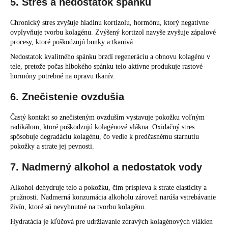
5. Stres a nedostatok spánku
Chronický stres zvyšuje hladinu kortizolu, hormónu, ktorý negatívne
ovplyvňuje tvorbu kolagénu. Zvýšený kortizol navyše zvyšuje zápalové
procesy, ktoré poškodzujú bunky a tkanivá.
Nedostatok kvalitného spánku brzdí regeneráciu a obnovu kolagénu v
tele, pretože počas hlbokého spánku telo aktívne produkuje rastové
hormóny potrebné na opravu tkanív.
6. Znečistenie ovzdušia
Častý kontakt so znečisteným ovzduším vystavuje pokožku voľným
radikálom, ktoré poškodzujú kolagénové vlákna. Oxidačný stres
spôsobuje degradáciu kolagénu, čo vedie k predčasnému starnutiu
pokožky a strate jej pevnosti.
7. Nadmerný alkohol a nedostatok vody
Alkohol dehydruje telo a pokožku, čím prispieva k strate elasticity a
pružnosti. Nadmerná konzumácia alkoholu zároveň narúša vstrebávanie
živín, ktoré sú nevyhnutné na tvorbu kolagénu.
Hydratácia je kľúčová pre udržiavanie zdravých kolagénových vlákien