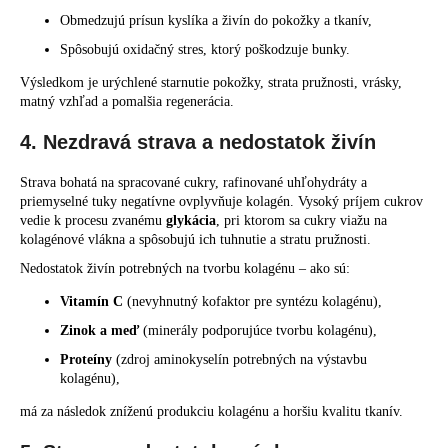
Obmedzujú prísun kyslíka a živín do pokožky a tkanív,
Spôsobujú oxidačný stres, ktorý poškodzuje bunky.
Výsledkom je urýchlené starnutie pokožky, strata pružnosti, vrásky,
matný vzhľad a pomalšia regenerácia.
4. Nezdravá strava a nedostatok živín
Strava bohatá na spracované cukry, rafinované uhľohydráty a
priemyselné tuky negatívne ovplyvňuje kolagén. Vysoký príjem cukrov
vedie k procesu zvanému
glykácia
, pri ktorom sa cukry viažu na
kolagénové vlákna a spôsobujú ich tuhnutie a stratu pružnosti.
Nedostatok živín potrebných na tvorbu kolagénu – ako sú:
Vitamín C
(nevyhnutný kofaktor pre syntézu kolagénu),
Zinok a meď
(minerály podporujúce tvorbu kolagénu),
Proteíny
(zdroj aminokyselín potrebných na výstavbu
kolagénu),
má za následok zníženú produkciu kolagénu a horšiu kvalitu tkanív.