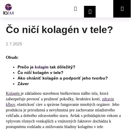
K
Prejsť
Hľadať
Nákupný
Me
na
o
Prihlásenie
obsah
Späť
Späť
š
í
košík
Čo ničí kolagén v tele?
Č
k
o
1.7.2025
p
o
Obsah:
t
Prečo je
tak dôležitý?
kolagén
r
Čo ničí kolagén v tele?
e
Ako chrániť kolagén a podporiť jeho tvorbu?
Záver
b
u
Kolagén
je základnou stavebnou bielkovinou nášho tela, ktorá
j
zabezpečuje pevnosť a pružnosť pokožky, štruktúru kostí,
zdravie
kĺbov
, elastickosť ciev a správne fungovanie mnohých orgánov. Jeho
e
produkcia je prirodzená a nevyhnutná pre zachovanie mladistvého
t
vzhľadu a dobrého zdravotného stavu. Avšak s pribúdajúcim vekom a
vplyvom rôznych vonkajších a vnútorných faktorov dochádza k
e
postupnému rozkladu a znižovaniu hladiny kolagénu v tele.
n