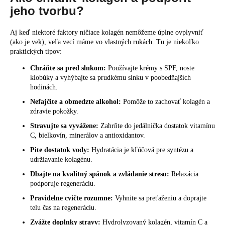
jeho tvorbu?
Aj keď niektoré faktory ničiace kolagén nemôžeme úplne ovplyvniť
(ako je vek), veľa vecí máme vo vlastných rukách. Tu je niekoľko
praktických tipov:
Chráňte sa pred slnkom:
Používajte krémy s SPF, noste
klobúky a vyhýbajte sa prudkému slnku v poobedňajších
hodinách.
Nefajčite a obmedzte alkohol:
Pomôže to zachovať kolagén a
zdravie pokožky.
Stravujte sa vyvážene:
Zahrňte do jedálnička dostatok vitamínu
C, bielkovín, minerálov a antioxidantov.
Pite dostatok vody:
Hydratácia je kľúčová pre syntézu a
udržiavanie kolagénu.
Dbajte na kvalitný spánok a zvládanie stresu:
Relaxácia
podporuje regeneráciu.
Pravidelne cvičte rozumne:
Vyhnite sa preťaženiu a doprajte
telu čas na regeneráciu.
Zvážte doplnky stravy:
Hydrolyzovaný kolagén, vitamín C a