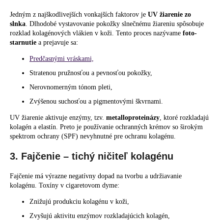
Jedným z najškodlivejších vonkajších faktorov je
UV žiarenie zo
slnka
. Dlhodobé vystavovanie pokožky slnečnému žiareniu spôsobuje
rozklad kolagénových vlákien v koži. Tento proces nazývame
foto-
starnutie
a prejavuje sa:
Predčasnými vráskami,
Stratenou pružnosťou a pevnosťou pokožky,
Nerovnomerným tónom pleti,
Zvýšenou suchosťou a pigmentovými škvrnami.
UV žiarenie aktivuje enzýmy, tzv.
metalloproteinázy
, ktoré rozkladajú
kolagén a elastín. Preto je používanie ochranných krémov so širokým
spektrom ochrany (SPF) nevyhnutné pre ochranu kolagénu.
3. Fajčenie – tichý ničiteľ kolagénu
Fajčenie má výrazne negatívny dopad na tvorbu a udržiavanie
kolagénu. Toxíny v cigaretovom dyme:
Znižujú produkciu kolagénu v koži,
Zvyšujú aktivitu enzýmov rozkladajúcich kolagén,