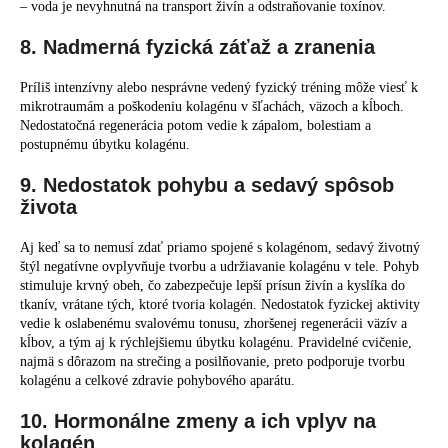
– voda je nevyhnutná na transport živín a odstraňovanie toxínov.
8. Nadmerná fyzická záťaž a zranenia
Príliš intenzívny alebo nesprávne vedený fyzický tréning môže viesť k
mikrotraumám a poškodeniu kolagénu v šľachách, väzoch a kĺboch.
Nedostatočná regenerácia potom vedie k zápalom, bolestiam a
postupnému úbytku kolagénu.
9. Nedostatok pohybu a sedavý spôsob
života
Aj keď sa to nemusí zdať priamo spojené s kolagénom, sedavý životný
štýl negatívne ovplyvňuje tvorbu a udržiavanie kolagénu v tele. Pohyb
stimuluje krvný obeh, čo zabezpečuje lepší prísun živín a kyslíka do
tkanív, vrátane tých, ktoré tvoria kolagén. Nedostatok fyzickej aktivity
vedie k oslabenému svalovému tonusu, zhoršenej regenerácii väzív a
kĺbov, a tým aj k rýchlejšiemu úbytku kolagénu. Pravidelné cvičenie,
najmä s dôrazom na strečing a posilňovanie, preto podporuje tvorbu
kolagénu a celkové zdravie pohybového aparátu.
10. Hormonálne zmeny a ich vplyv na
kolagén