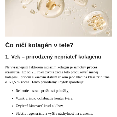
č
a
m
e
Čo ničí kolagén v tele?
1. Vek – prirodzený nepriateľ kolagénu
Najvýraznejším faktorom ničiacim kolagén je samotný
proces
starnutia
. Už od 25. roku života začne telo produkovať menej
kolagénu, pričom s každým ďalším rokom jeho hladina klesá približne
o 1-1,5 % ročne. Tento prirodzený úbytok spôsobuje:
Rednutie a strata pružnosti pokožky,
Vznik vrások, ochabnutie kontúr tváre,
Zvýšenú lámavosť kostí a kĺbov,
Slabšiu regeneráciu a vyššiu náchylnosť na zranenia.