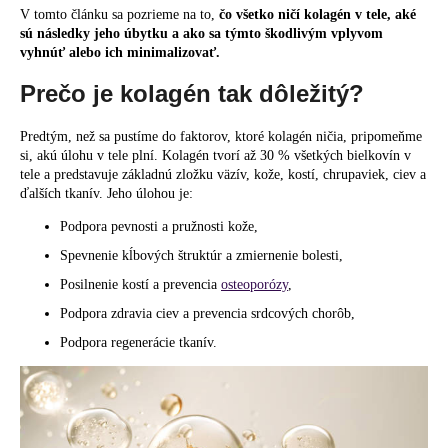
V tomto článku sa pozrieme na to,
čo všetko ničí kolagén v tele, aké
á
sú následky jeho úbytku a ako sa týmto škodlivým vplyvom
j
vyhnúť alebo ich minimalizovať.
s
Prečo je kolagén tak dôležitý?
ť
?
Predtým, než sa pustíme do faktorov, ktoré kolagén ničia, pripomeňme
si, akú úlohu v tele plní. Kolagén tvorí až 30 % všetkých bielkovín v
tele a predstavuje základnú zložku väzív, kože, kostí, chrupaviek, ciev a
ďalších tkanív. Jeho úlohou je:
Podpora pevnosti a pružnosti kože,
HĽADAŤ
Spevnenie kĺbových štruktúr a zmiernenie bolesti,
Posilnenie kostí a prevencia
osteoporózy
,
O
Podpora zdravia ciev a prevencia srdcových chorôb,
d
Podpora regenerácie tkanív.
p
o
r
ú