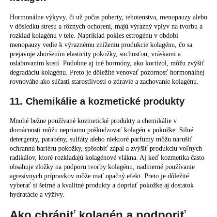
Hormonálne výkyvy, či už počas puberty, tehotenstva, menopauzy alebo
v dôsledku stresu a rôznych ochorení, majú výrazný vplyv na tvorbu a
rozklad kolagénu v tele. Napríklad pokles estrogénu v období
menopauzy vedie k výraznému zníženiu produkcie kolagénu, čo sa
prejavuje zhoršením elasticity pokožky, suchosťou, vráskami a
oslabovaním kostí. Podobne aj iné hormóny, ako kortizol, môžu zvýšiť
degradáciu kolagénu. Preto je dôležité venovať pozornosť hormonálnej
rovnováhe ako súčasti starostlivosti o zdravie a zachovanie kolagénu.
11. Chemikálie a kozmetické produkty
Mnohé bežne používané kozmetické produkty a chemikálie v
domácnosti môžu nepriamo poškodzovať kolagén v pokožke. Silné
detergenty, parabény, sulfáty alebo niektoré parfumy môžu narušiť
ochrannú bariéru pokožky, spôsobiť zápal a zvýšiť produkciu voľných
radikálov, ktoré rozkladajú kolagénové vlákna. Aj keď kozmetika často
obsahuje zložky na podporu tvorby kolagénu, nadmerné používanie
agresívnych prípravkov môže mať opačný efekt. Preto je dôležité
vyberať si šetrné a kvalitné produkty a dopriať pokožke aj dostatok
hydratácie a výživy.
Ako chrániť kolagén a podporiť