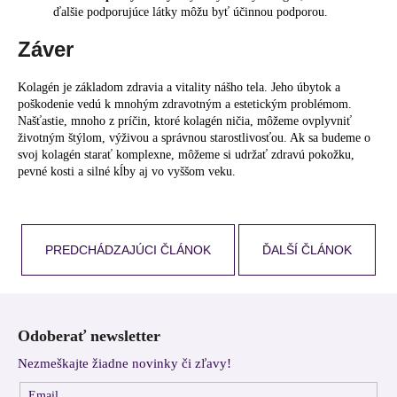
ďalšie podporujúce látky môžu byť účinnou podporou.
Záver
Kolagén je základom zdravia a vitality nášho tela. Jeho úbytok a
poškodenie vedú k mnohým zdravotným a estetickým problémom.
Našťastie, mnoho z príčin, ktoré kolagén ničia, môžeme ovplyvniť
životným štýlom, výživou a správnou starostlivosťou. Ak sa budeme o
svoj kolagén starať komplexne, môžeme si udržať zdravú pokožku,
pevné kosti a silné kĺby aj vo vyššom veku.
PREDCHÁDZAJÚCI ČLÁNOK
ĎALŠÍ ČLÁNOK
Z
á
Odoberať newsletter
p
Nezmeškajte žiadne novinky či zľavy!
ä
t
Email