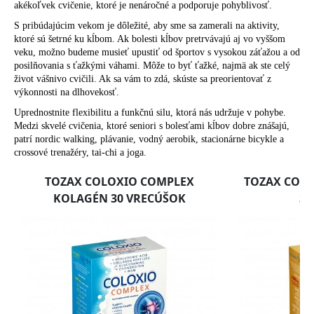
akékoľvek cvičenie, ktoré je nenáročné a podporuje pohyblivosť.
S pribúdajúcim vekom je dôležité, aby sme sa
zamerali na aktivity,
ktoré sú šetrné ku kĺbom. Ak bolesti kĺbov pretrvávajú aj vo vyššom
veku, možno budeme musieť upustiť od športov s vysokou záťažou a od
posilňovania s ťažkými váhami. Môže to byť ťažké, najmä ak ste celý
život vášnivo cvičili. Ak sa vám to zdá, skúste sa preorientovať z
výkonnosti na dlhovekosť.
Uprednostnite flexibilitu a funkčnú silu, ktorá nás udržuje v pohybe.
Medzi skvelé cvičenia, ktoré seniori s bolesťami kĺbov dobre znášajú,
patrí nordic walking, plávanie, vodný aerobik, stacionárne bicykle a
crossové trenažéry, tai-chi a joga.