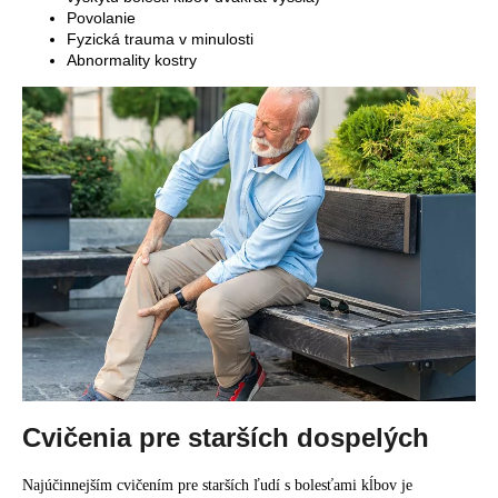
č
Povolanie
a
Fyzická trauma v minulosti
m
Abnormality kostry
e
Cvičenia pre starších dospelých
Najúčinnejším cvičením pre starších ľudí s bolesťami kĺbov je