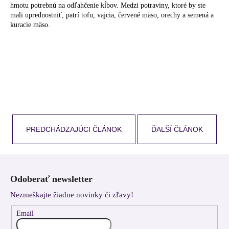
hmotu potrebnú na odľahčenie kĺbov. Medzi potraviny, ktoré by ste
mali uprednostniť, patrí tofu, vajcia, červené mäso, orechy a semená a
kuracie mäso.
PREDCHÁDZAJÚCI ČLÁNOK
ĎALŠÍ ČLÁNOK
Z
á
Odoberať newsletter
p
Nezmeškajte žiadne novinky či zľavy!
ä
t
Email
i