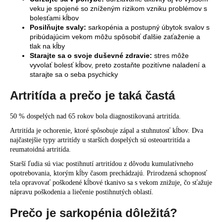
veku je spojené so zníženým rizikom vzniku problémov s
bolesťami kĺbov
Posilňujte svaly:
sarkopénia a postupný úbytok svalov s
pribúdajúcim vekom môžu spôsobiť ďalšie zaťaženie a
tlak na kĺby
Starajte sa o svoje duševné zdravie:
stres môže
vyvolať bolesť kĺbov, preto zostaňte pozitívne naladení a
starajte sa o seba psychicky
Artritída a prečo je taká častá
50 % dospelých nad 65 rokov bola diagnostikovaná artritída.
Artritída je ochorenie, ktoré spôsobuje zápal a stuhnutosť kĺbov. Dva
najčastejšie typy artritídy u starších dospelých sú osteoartritída a
reumatoidná artritída.
Starší ľudia sú viac postihnutí artritídou z dôvodu kumulatívneho
opotrebovania, ktorým kĺby časom prechádzajú. Prirodzená schopnosť
tela opravovať poškodené kĺbové tkanivo sa s vekom znižuje, čo sťažuje
nápravu poškodenia a liečenie postihnutých oblastí.
Prečo je sarkopénia dôležitá?