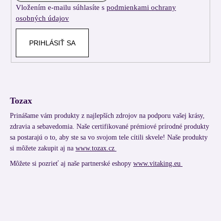
Vložením e-mailu súhlasíte s
podmienkami ochrany
e
osobných údajov
PRIHLÁSIŤ SA
Tozax
Prinášame vám produkty z najlepších zdrojov na podporu vašej krásy,
zdravia a sebavedomia. Naše certifikované prémiové prírodné produkty
sa postarajú o to, aby ste sa vo svojom tele cítili skvele! Naše produkty
si môžete zakupit aj na
www.tozax.cz
Môžete si pozrieť aj naše partnerské eshopy
www.vitaking.eu