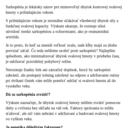
Sarkopénia je lekársky názov pre mimovoľný úbytok kostrovej svalovej
hmoty s pribúdajúcim vekom.
S pribúdajúcim vekom je normálne očakávať všeobecný úbytok sily a
funkčnej svalovej kapacity. Výskum ukazuje, že existuje silná
súvislosť medzi sarkopéniou a ochoreniami, ako je reumatoidná
artritída.
Je to preto, že keď sa zmenší veľkosť svalu, naše kĺby majú za úlohu
prevziať záťaž. Čo teda môžeme urobiť proti sarkopénii? Najlepším
spôsobom, ako minimalizovať úbytok svalovej hmoty v priebehu času,
je udržiavať pravidelný pohybový režim.
Neexistuje žiadny liek ani zázračný doplnok, ktorý by sarkopénii
zabránil, ale postupný tréning založený na odpore a udržiavanie rutiny
pri dvíhaní činiek vám môže pomôcť udržať si svalovú hmotu až do
vysokého veku.
Dá sa sarkopénia zvrátiť?
Výskum naznačuje, že úbytok svalovej hmoty môžete zvrátiť pomocou
diéty a cvičenia bez ohľadu na váš vek. Faktory správania to môžu
sťažovať, ale nič vám nebráni v udržiavaní a budovaní svalovej hmoty
vo vyššom veku.
Je genetika dôležitým faktorom?