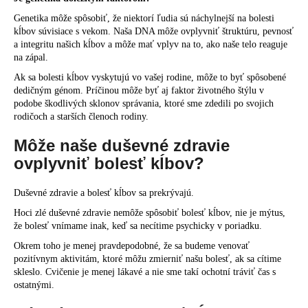
Genetika môže spôsobiť, že niektorí ľudia sú náchylnejší na bolesti
kĺbov súvisiace s vekom. Naša DNA môže ovplyvniť štruktúru, pevnosť
a integritu našich kĺbov a môže mať vplyv na to, ako naše telo reaguje
na zápal.
Ak sa bolesti kĺbov vyskytujú vo vašej rodine, môže to byť spôsobené
dedičným génom. Príčinou môže byť aj faktor životného štýlu v
podobe škodlivých sklonov správania, ktoré sme zdedili po svojich
rodičoch a starších členoch rodiny.
Môže naše duševné zdravie
ovplyvniť bolesť kĺbov?
Duševné zdravie a bolesť kĺbov sa prekrývajú.
Hoci zlé duševné zdravie nemôže spôsobiť bolesť kĺbov, nie je mýtus,
že bolesť vnímame inak, keď sa necítime psychicky v poriadku.
Okrem toho je menej pravdepodobné, že sa budeme venovať
pozitívnym aktivitám, ktoré môžu zmierniť našu bolesť, ak sa cítime
skleslo. Cvičenie je menej lákavé a nie sme takí ochotní tráviť čas s
ostatnými.