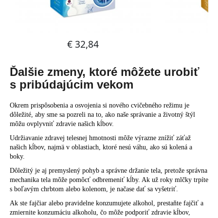
Ďalšie zmeny, ktoré môžete urobiť
s pribúdajúcim vekom
Okrem prispôsobenia a osvojenia si nového cvičebného režimu je
dôležité, aby sme sa pozreli na to, ako naše správanie a životný štýl
môžu ovplyvniť zdravie našich kĺbov.
Udržiavanie zdravej telesnej hmotnosti môže výrazne znížiť záťaž
našich kĺbov, najmä v oblastiach, ktoré nesú váhu, ako sú kolená a
boky.
Dôležitý je aj premyslený pohyb a správne držanie tela, pretože správna
mechanika tela môže pomôcť odbremeniť kĺby. Ak už roky mlčky trpíte
s boľavým chrbtom alebo kolenom, je načase dať sa vyšetriť.
Ak ste fajčiar alebo pravidelne konzumujete alkohol, prestaňte fajčiť a
zmiernite konzumáciu alkoholu, čo môže podporiť zdravie kĺbov,