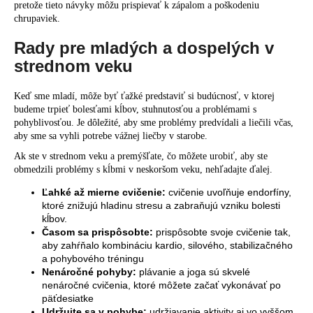
pretože tieto návyky môžu prispievať k zápalom a poškodeniu
chrupaviek.
Rady pre mladých a dospelých v
strednom veku
Keď sme mladí, môže byť ťažké predstaviť si budúcnosť, v ktorej
budeme trpieť bolesťami kĺbov, stuhnutosťou a problémami s
pohyblivosťou. Je dôležité, aby sme problémy predvídali a liečili včas,
aby sme sa vyhli potrebe vážnej liečby v starobe.
Ak ste v strednom veku a premýšľate, čo môžete urobiť, aby ste
obmedzili problémy s kĺbmi v neskoršom veku, nehľadajte ďalej.
Ľahké až mierne cvičenie:
cvičenie uvoľňuje endorfíny,
ktoré znižujú hladinu stresu a zabraňujú vzniku bolesti
kĺbov.
Časom sa prispôsobte:
prispôsobte svoje cvičenie tak,
aby
zahŕňalo kombináciu kardio, silového, stabilizačného
a pohybového tréningu
Nenáročné pohyby:
plávanie a joga sú skvelé
nenáročné cvičenia, ktoré môžete začať vykonávať po
päťdesiatke
Udržujte sa v pohybe:
udržiavanie aktivity aj vo vyššom