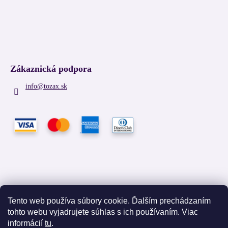
Zákaznická podpora
info
@
tozax.sk
Tento web používa súbory cookie. Ďalším prechádzaním
tohto webu vyjadrujete súhlas s ich používaním. Viac
Facebook
informácií
tu
.