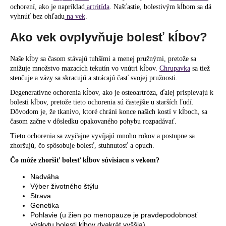
ochorení, ako je napríklad
artritída
. Našťastie, bolestivým kĺbom sa dá
á
vyhnúť bez ohľadu
na vek
.
j
Ako vek ovplyvňuje bolesť kĺbov?
s
ť
Naše kĺby sa časom stávajú tuhšími a menej pružnými, pretože sa
?
znižuje množstvo mazacích tekutín vo vnútri kĺbov.
Chrupavka
sa tiež
stenčuje a väzy sa skracujú a strácajú časť svojej pružnosti.
Degeneratívne ochorenia kĺbov, ako je osteoartróza, ďalej prispievajú k
bolesti kĺbov, pretože tieto ochorenia sú častejšie u starších ľudí.
Dôvodom je, že tkanivo, ktoré chráni konce našich kostí v kĺboch, sa
HĽADAŤ
časom začne v dôsledku opakovaného pohybu rozpadávať.
Tieto ochorenia sa zvyčajne vyvíjajú mnoho rokov a postupne sa
zhoršujú, čo spôsobuje bolesť, stuhnutosť a opuch.
O
Čo môže zhoršiť bolesť kĺbov súvisiacu s vekom?
d
Nadváha
p
Výber životného štýlu
o
Strava
r
Genetika
ú
Pohlavie (u žien po menopauze je pravdepodobnosť
výskytu bolesti kĺbov dvakrát vyššia)