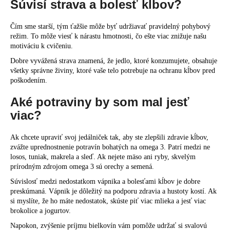
Súvisí strava a bolesť kĺbov?
Čím sme starší, tým ťažšie môže byť udržiavať pravidelný pohybový
režim. To môže viesť k nárastu hmotnosti, čo ešte viac znižuje našu
motiváciu k cvičeniu.
Dobre vyvážená strava znamená, že jedlo, ktoré konzumujete, obsahuje
všetky správne živiny, ktoré vaše telo potrebuje na ochranu kĺbov pred
poškodením.
Aké potraviny by som mal jesť
viac?
Ak chcete upraviť svoj jedálniček tak, aby ste zlepšili zdravie kĺbov,
zvážte uprednostnenie potravín bohatých na omega 3. Patrí medzi ne
losos, tuniak, makrela a sleď. Ak nejete mäso ani ryby, skvelým
prírodným zdrojom omega 3 sú orechy a semená.
Súvislosť medzi nedostatkom vápnika a bolesťami kĺbov je dobre
preskúmaná. Vápnik je dôležitý na podporu zdravia a hustoty kostí. Ak
si myslíte, že ho máte nedostatok, skúste piť viac mlieka a jesť viac
brokolice a jogurtov.
Napokon, zvýšenie príjmu bielkovín vám pomôže udržať si svalovú