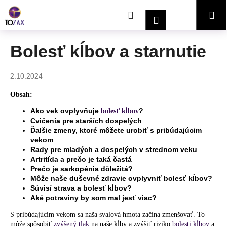
K
Prejsť
Hľadať
Nákupný
Me
na
o
Prihlásenie
obsah
Späť
Späť
š
í
košík
Bolesť kĺbov a starnutie
Č
k
o
2.10.2024
p
o
Obsah:
t
Ako vek ovplyvňuje
?
bolesť kĺbov
r
Cvičenia pre starších dospelých
Ďalšie zmeny, ktoré môžete urobiť s pribúdajúcim
e
vekom
b
Rady pre mladých a dospelých v strednom veku
u
Artritída a prečo je taká častá
Prečo je sarkopénia dôležitá?
j
Môže naše duševné zdravie ovplyvniť bolesť kĺbov?
e
Súvisí strava a bolesť kĺbov?
Aké potraviny by som mal jesť viac?
t
e
S pribúdajúcim vekom sa naša svalová hmota začína zmenšovať. To
n
môže spôsobiť
zvýšený tlak
na naše kĺby a zvýšiť riziko
bolesti kĺbov
a