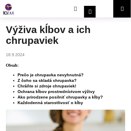
K
Prejsť
Hľadať
Nákupný
Me
na
o
Prihlásenie
obsah
Späť
Späť
š
í
košík
Výživa kĺbov a ich
Č
k
chrupaviek
o
p
o
18.9.2024
t
Obsah:
r
Prečo je chrupavka nevyhnutná?
e
Z čoho sa skladá chrupavka?
b
Chráňte si zdroje chrupaviek!
u
Ochrana kĺbov prostredníctvom výživy
Ako prirodzene posilniť chrupavky a kĺby?
j
Každodenná starostlivosť o kĺby
e
t
e
n