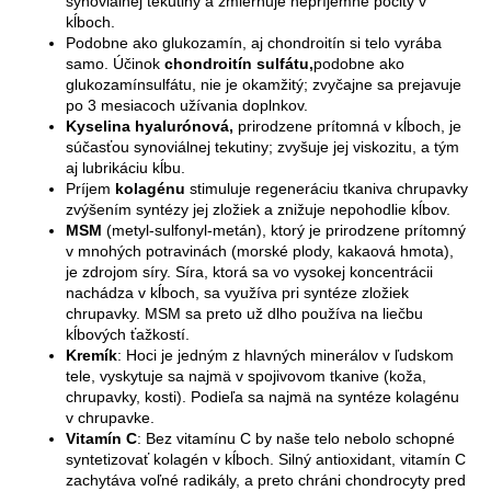
synoviálnej tekutiny a zmierňuje nepríjemné pocity v
kĺboch.
Podobne ako glukozamín, aj chondroitín si telo vyrába
samo. Účinok
chondroitín sulfátu,
podobne ako
glukozamínsulfátu, nie je okamžitý; zvyčajne sa prejavuje
po 3 mesiacoch užívania doplnkov.
Kyselina hyalurónová,
prirodzene prítomná v kĺboch, je
súčasťou synoviálnej tekutiny; zvyšuje jej viskozitu, a tým
aj lubrikáciu kĺbu.
Príjem
kolagénu
stimuluje regeneráciu tkaniva chrupavky
zvýšením syntézy jej zložiek a znižuje nepohodlie kĺbov.
MSM
(metyl-sulfonyl-metán), ktorý je prirodzene prítomný
v mnohých potravinách (morské plody, kakaová hmota),
je zdrojom síry. Síra, ktorá sa vo vysokej koncentrácii
nachádza v kĺboch, sa využíva pri syntéze zložiek
chrupavky. MSM sa preto už dlho používa na liečbu
kĺbových ťažkostí.
Kremík
: Hoci je jedným z hlavných minerálov v ľudskom
tele, vyskytuje sa najmä v spojivovom tkanive (koža,
chrupavky, kosti). Podieľa sa najmä na syntéze kolagénu
v chrupavke.
Vitamín C
: Bez vitamínu C by naše telo nebolo schopné
syntetizovať kolagén v kĺboch. Silný antioxidant, vitamín C
zachytáva voľné radikály, a preto chráni chondrocyty pred