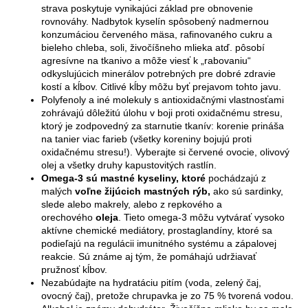
strava poskytuje vynikajúci základ pre obnovenie
rovnováhy. Nadbytok kyselín spôsobený nadmernou
konzumáciou červeného mäsa, rafinovaného cukru a
bieleho chleba, soli, živočíšneho mlieka atď. pôsobí
agresívne na tkanivo a môže viesť k „rabovaniu“
odkyslujúcich minerálov potrebných pre dobré zdravie
kostí a kĺbov. Citlivé kĺby môžu byť prejavom tohto javu.
Polyfenoly a iné molekuly s antioxidačnými vlastnosťami
zohrávajú dôležitú úlohu v boji proti oxidačnému stresu,
ktorý je zodpovedný za starnutie tkanív: korenie prináša
na tanier viac farieb (všetky koreniny bojujú proti
oxidačnému stresu!). Vyberajte si červené ovocie, olivový
olej a všetky druhy kapustovitých rastlín.
Omega-3 sú mastné kyseliny, ktoré
pochádzajú z
malých
voľne žijúcich mastných rýb,
ako sú sardinky,
slede alebo makrely, alebo z repkového a
orechového
oleja
. Tieto omega-3 môžu vytvárať vysoko
aktívne chemické mediátory, prostaglandíny, ktoré sa
podieľajú na regulácii imunitného systému a zápalovej
reakcie. Sú známe aj tým, že pomáhajú udržiavať
pružnosť kĺbov.
Nezabúdajte na hydratáciu pitím (voda, zelený čaj,
ovocný čaj), pretože chrupavka je zo 75 % tvorená vodou.