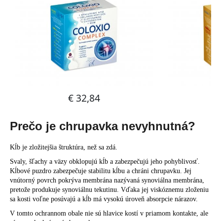
č
a
m
e
Prečo je chrupavka nevyhnutná?
Kĺb je zložitejšia štruktúra, než sa zdá.
Svaly, šľachy a väzy obklopujú kĺb a zabezpečujú jeho pohyblivosť.
Kĺbové puzdro zabezpečuje stabilitu kĺbu a chráni chrupavku. Jej
vnútorný povrch pokrýva membrána nazývaná synoviálna membrána,
pretože produkuje synoviálnu tekutinu. Vďaka jej viskóznemu zloženiu
sa kosti voľne posúvajú a kĺb má vysokú úroveň absorpcie nárazov.
V tomto ochrannom obale nie sú hlavice kostí v priamom kontakte, ale