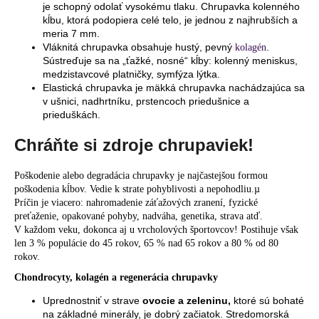
je schopný odolať vysokému tlaku. Chrupavka kolenného
kĺbu, ktorá podopiera celé telo, je jednou z najhrubších a
meria 7 mm.
Vláknitá chrupavka obsahuje hustý, pevný
.
kolagén
Sústreďuje sa na „ťažké, nosné“ kĺby: kolenný meniskus,
medzistavcové platničky, symfýza lýtka.
Elastická chrupavka je mäkká chrupavka nachádzajúca sa
v ušnici, nadhrtníku, prstencoch priedušnice a
prieduškách.
Chráňte si zdroje chrupaviek!
Poškodenie alebo degradácia chrupavky je najčastejšou formou
poškodenia kĺbov. Vedie k strate pohyblivosti a nepohodliu.µ
Príčin je viacero: nahromadenie záťažových zranení, fyzické
preťaženie, opakované pohyby, nadváha, genetika, strava atď.
V každom veku, dokonca aj u vrcholových športovcov! Postihuje však
len 3 % populácie do 45 rokov, 65 % nad 65 rokov a 80 % od 80
rokov.
Chondrocyty, kolagén a regenerácia chrupavky
Uprednostniť v strave
ovocie a zeleninu,
ktoré sú bohaté
na základné minerály, je dobrý začiatok. Stredomorská