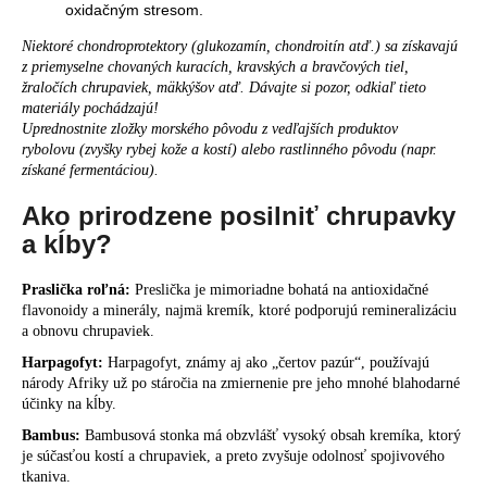
oxidačným stresom.
Niektoré chondroprotektory (glukozamín, chondroitín atď.) sa získavajú
z priemyselne chovaných kuracích, kravských a bravčových tiel,
žraločích chrupaviek, mäkkýšov atď.
Dávajte si pozor, odkiaľ tieto
materiály pochádzajú!
Uprednostnite zložky morského pôvodu
z vedľajších produktov
rybolovu
(zvyšky rybej kože a kostí) alebo rastlinného pôvodu (napr.
získané fermentáciou).
Ako prirodzene posilniť chrupavky
a kĺby?
Praslička roľná:
Preslička je mimoriadne bohatá na antioxidačné
flavonoidy a minerály, najmä kremík, ktoré podporujú remineralizáciu
a obnovu chrupaviek.
Harpagofyt:
Harpagofyt, známy aj ako „čertov pazúr“, používajú
národy Afriky už po stáročia na zmiernenie pre jeho mnohé blahodarné
účinky na kĺby.
Bambus:
Bambusová stonka má obzvlášť vysoký obsah kremíka, ktorý
je súčasťou kostí a chrupaviek, a preto zvyšuje odolnosť spojivového
tkaniva.