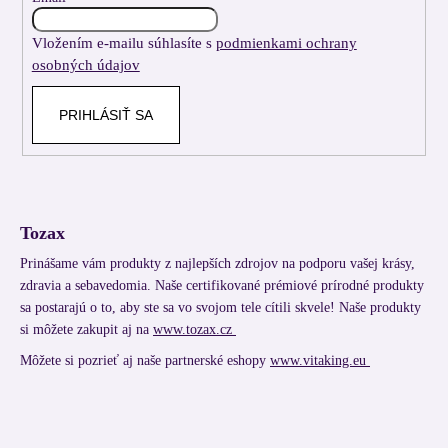
i
Vložením e-mailu súhlasíte s
podmienkami ochrany
e
osobných údajov
PRIHLÁSIŤ SA
Tozax
Prinášame vám produkty z najlepších zdrojov na podporu vašej krásy,
zdravia a sebavedomia. Naše certifikované prémiové prírodné produkty
sa postarajú o to, aby ste sa vo svojom tele cítili skvele! Naše produkty
si môžete zakupit aj na
www.tozax.cz
Môžete si pozrieť aj naše partnerské eshopy
www.vitaking.eu