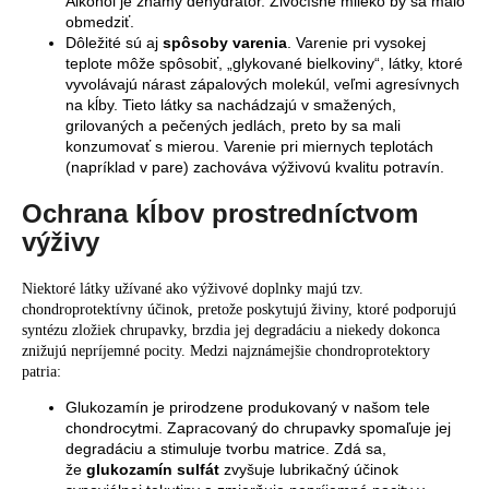
Alkohol je známy dehydrátor. Živočíšne mlieko by sa malo
obmedziť.
Dôležité sú aj
spôsoby varenia
. Varenie pri vysokej
teplote môže spôsobiť, „glykované bielkoviny“, látky, ktoré
vyvolávajú nárast zápalových molekúl, veľmi agresívnych
na kĺby. Tieto látky sa nachádzajú v smažených,
grilovaných a pečených jedlách, preto by sa mali
konzumovať s mierou. Varenie pri miernych teplotách
(napríklad v pare) zachováva výživovú kvalitu potravín.
Ochrana kĺbov prostredníctvom
výživy
Niektoré látky užívané ako výživové doplnky majú tzv.
chondroprotektívny účinok, pretože poskytujú živiny, ktoré podporujú
syntézu zložiek chrupavky, brzdia jej degradáciu a niekedy dokonca
znižujú nepríjemné pocity. Medzi najznámejšie chondroprotektory
patria:
Glukozamín je prirodzene produkovaný v našom tele
chondrocytmi. Zapracovaný do chrupavky spomaľuje jej
degradáciu a stimuluje tvorbu matrice. Zdá sa,
že
glukozamín sulfát
zvyšuje lubrikačný účinok