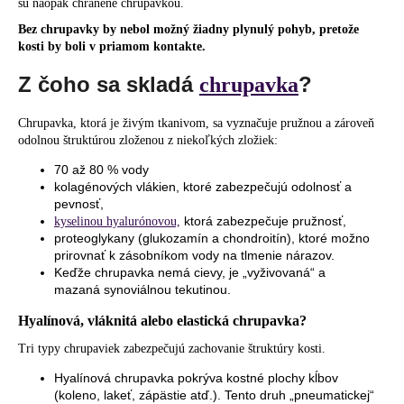
sú naopak chránené chrupavkou.
Bez chrupavky by nebol možný žiadny plynulý pohyb, pretože
kosti by boli v priamom kontakte.
Z čoho sa skladá
?
chrupavka
Chrupavka, ktorá je živým tkanivom, sa vyznačuje pružnou a zároveň
odolnou štruktúrou zloženou z niekoľkých zložiek:
70 až 80 % vody
kolagénových vlákien, ktoré zabezpečujú odolnosť a
pevnosť,
ktorá zabezpečuje pružnosť,
kyselinou hyalurónovou,
proteoglykany (glukozamín a chondroitín), ktoré možno
prirovnať k zásobníkom vody na tlmenie nárazov.
Keďže chrupavka nemá cievy, je „vyživovaná“ a
mazaná synoviálnou tekutinou.
Hyalínová, vláknitá alebo elastická chrupavka?
Tri typy chrupaviek zabezpečujú zachovanie štruktúry kosti.
Hyalínová chrupavka pokrýva kostné plochy kĺbov
(koleno, lakeť, zápästie atď.). Tento druh „pneumatickej“