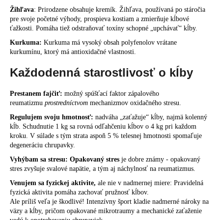
Žihľava
: Prirodzene obsahuje kremík. Žihľava, používaná po stáročia
pre svoje početné výhody, prospieva kostiam a zmierňuje kĺbové
ťažkosti. Pomáha tiež odstraňovať toxíny schopné „upchávať“ kĺby.
Kurkuma:
Kurkuma má vysoký obsah polyfenolov vrátane
kurkumínu, ktorý má antioxidačné vlastnosti.
Každodenná starostlivosť o kĺby
Prestanem fajčiť:
možný spúšťací faktor zápalového
reumatizmu
prostredníctvom
mechanizmov oxidačného stresu.
Regulujem svoju hmotnosť:
nadváha „zaťažuje“ kĺby, najmä kolenný
kĺb. Schudnutie 1 kg sa rovná odľahčeniu kĺbov o 4 kg pri každom
kroku. V súlade s tým strata aspoň 5 % telesnej hmotnosti spomaľuje
degeneráciu chrupavky.
Vyhýbam sa stresu:
Opakovaný stres
je dobre známy - opakovaný
stres zvyšuje svalové napätie, a tým aj náchylnosť na reumatizmus.
Venujem sa fyzickej aktivite,
ale nie v nadmernej miere: Pravidelná
fyzická aktivita pomáha zachovať pružnosť kĺbov.
Ale príliš veľa je škodlivé! Intenzívny šport kladie nadmerné nároky na
väzy a kĺby, pričom opakované mikrotraumy a mechanické zaťaženie