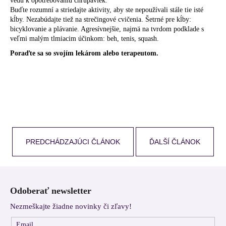
vedú k opotrebovaniu chrupaviek.
Buďte rozumní a striedajte aktivity, aby ste nepoužívali stále tie isté
kĺby. Nezabúdajte tiež na strečingové cvičenia. Šetrné pre kĺby:
bicyklovanie a plávanie. Agresívnejšie, najmä na tvrdom podklade s
veľmi malým tlmiacim účinkom: beh, tenis, squash.
Poraďte sa so svojím lekárom alebo terapeutom.
PREDCHÁDZAJÚCI ČLÁNOK
ĎALŠÍ ČLÁNOK
Z
á
Odoberať newsletter
p
Nezmeškajte žiadne novinky či zľavy!
ä
t
Email