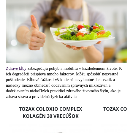
á
j
s
ť
?
HĽADAŤ
Zdravé kĺby
zabezpečujú pohyb a mobilitu v každodennom živote. K
ich degradácii prispieva mnoho faktorov. Môžu spôsobiť nezvratné
poškodenie. Kĺbové ťažkosti však nie sú nevyhnutné. Ich vznik a
následky možno obmedziť dodávaním správnych mikroživín a
dodržiavaním niekoľkých pravidiel zdravého životného štýlu, ako je
O
zdravá strava a pravidelná fyzická aktivita.
d
p
o
r
ú