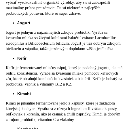
vybrať vysokokvalitné organické výrobky, aby ste si zabezpečili
maximálny prínos pre zdravie. Tu sú niektoré z najlepších
probiotických potravín, ktoré sú super zdravé:
Jogurt
Jogurt je jedným z najznámejších zdrojov probiotík. Vyrába sa
kvasením mlieka so živými kultúrami baktérií vrátane Lactobacillus
acidophilus a Bifidobacterium bifidum. Jogurt je tiež dobrým zdrojom
bielkovín a vápnika, takže je zdravým doplnkom vášho jedálnička.
Kefír
Kefír je fermentovaný mliečny nápoj, ktorý je podobný jogurtu, ale má
redšiu konzistenciu. Vyrába sa kvasením mlieka pomocou kefírových
zŕn, ktoré obsahujú kombináciu kvasiniek a baktérií. Kefír je bohatý na
probiotiká, vápnik a vitamíny B12 a K2.
Kimchi
Kimči je pikantné fermentované jedlo z kapusty, ktoré je základom
kórejskej kuchyne. Vyrába sa z rôznych ingrediencií vrátane kapusty,
reďkoviek a korenín, ako je cesnak a chilli papričky. Kimči je dobrým
zdrojom probiotík, vitamínu C a vlákniny.