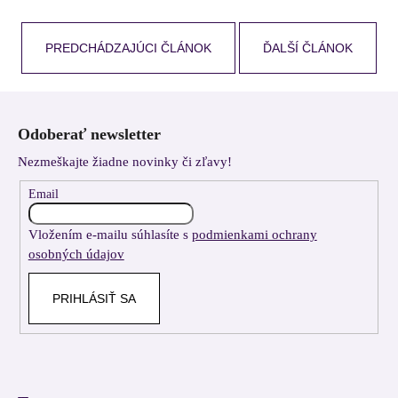
PREDCHÁDZAJÚCI ČLÁNOK
ĎALŠÍ ČLÁNOK
Z
á
Odoberať newsletter
p
Nezmeškajte žiadne novinky či zľavy!
ä
t
Email
i
Vložením e-mailu súhlasíte s
podmienkami ochrany
e
osobných údajov
PRIHLÁSIŤ SA