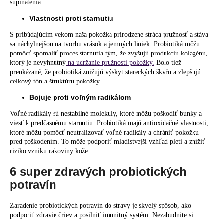
šupinatenia.
Vlastnosti proti starnutiu
S pribúdajúcim vekom naša pokožka prirodzene stráca pružnosť a stáva
sa náchylnejšou na tvorbu vrások a jemných liniek. Probiotiká môžu
pomôcť spomaliť proces starnutia tým, že zvyšujú produkciu kolagénu,
ktorý je nevyhnutný
na udržanie pružnosti pokožky.
Bolo tiež
preukázané, že probiotiká znižujú výskyt stareckých škvŕn a zlepšujú
celkový tón a štruktúru pokožky.
Bojuje proti voľným radikálom
Voľné radikály
sú nestabilné molekuly, ktoré môžu poškodiť bunky a
viesť k predčasnému starnutiu. Probiotiká majú antioxidačné vlastnosti,
ktoré môžu pomôcť neutralizovať voľné radikály a chrániť pokožku
pred poškodením. To môže podporiť mladistvejší vzhľad pleti a znížiť
riziko vzniku rakoviny kože.
6 super zdravých probiotických
potravín
Zaradenie probiotických potravín do stravy je skvelý spôsob, ako
podporiť zdravie čriev a posilniť imunitný systém. Nezabudnite si