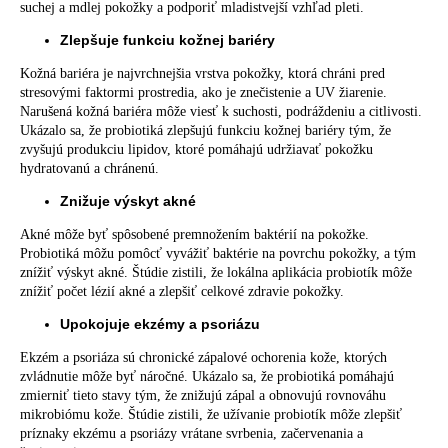
suchej a mdlej pokožky a podporiť mladistvejší vzhľad pleti.
Zlepšuje funkciu kožnej bariéry
Kožná bariéra je najvrchnejšia vrstva pokožky, ktorá chráni pred
stresovými faktormi prostredia, ako je znečistenie a UV žiarenie.
Narušená kožná bariéra môže viesť k suchosti, podráždeniu a citlivosti.
Ukázalo sa, že probiotiká zlepšujú funkciu kožnej bariéry tým, že
zvyšujú produkciu lipidov, ktoré pomáhajú udržiavať pokožku
hydratovanú a chránenú.
Znižuje výskyt akné
Akné môže byť spôsobené premnožením baktérií na pokožke.
Probiotiká môžu pomôcť vyvážiť baktérie na povrchu pokožky, a tým
znížiť výskyt akné. Štúdie zistili, že lokálna aplikácia probiotík môže
znížiť počet lézií akné a zlepšiť celkové zdravie pokožky.
Upokojuje ekzémy a psoriázu
Ekzém
a psoriáza sú chronické zápalové ochorenia kože, ktorých
zvládnutie môže byť náročné. Ukázalo sa, že probiotiká pomáhajú
zmierniť tieto stavy tým, že znižujú zápal a obnovujú rovnováhu
mikrobiómu kože. Štúdie zistili, že užívanie probiotík môže zlepšiť
príznaky ekzému a psoriázy vrátane svrbenia, začervenania a