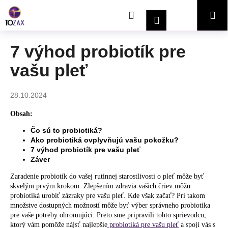
K
Prejsť
Hľadať
Nákupný
Me
na
o
Prihlásenie
obsah
Späť
Späť
š
í
košík
7 výhod probiotík pre
Č
k
vašu pleť
o
p
o
28.10.2024
t
Obsah:
r
Čo sú to probiotiká?
e
Ako probiotiká ovplyvňujú vašu pokožku?
b
7 výhod probiotík pre vašu pleť
u
Záver
j
Zaradenie probiotík do vašej rutinnej starostlivosti o pleť môže byť
e
skvelým prvým krokom. Zlepšením zdravia vašich čriev môžu
probiotiká urobiť zázraky pre vašu pleť. Kde však začať? Pri takom
t
množstve dostupných možností môže byť výber správneho probiotika
e
pre vaše potreby ohromujúci. Preto sme pripravili tohto sprievodcu,
ktorý vám pomôže nájsť najlepšie
probiotiká pre vašu pleť
a spojí vás s
n