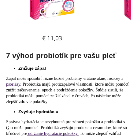
7 výhod probiotík pre vašu pleť
Znižuje zápal
Zápal môže spôsobiť rôzne kožné problémy vrátane akné, rosacey a
psoriázy.
Probiotiká majú protizápalové vlastnosti, ktoré môžu pomôcť
znížiť začervenanie, opuch a podráždenie pokožky. Štúdie zistili, že
probiotiká môžu pomôcť znížiť zápal v črevách, čo následne môže
zlepšiť zdravie pokožky.
Zvyšuje hydratáciu
Správna hydratácia je nevyhnutná pre zdravú pokožku a probiotiká s
tým môžu pomôcť. Probiotiká zvyšujú produkciu ceramidov, ktoré sú
kľúčové pre
udržanie hydratácie pokožky.
To môže zlepšiť vzhľad