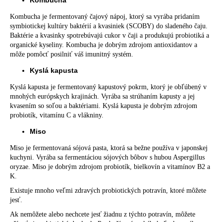
Kombucha
Kombucha je fermentovaný čajový nápoj, ktorý sa vyrába pridaním
symbiotickej kultúry baktérií a kvasiniek (SCOBY) do sladeného čaju.
Baktérie a kvasinky spotrebúvajú cukor v čaji a produkujú probiotiká a
organické kyseliny. Kombucha je dobrým zdrojom antioxidantov a
môže pomôcť posilniť váš imunitný systém.
Kyslá kapusta
Kyslá kapusta je fermentovaný kapustový pokrm, ktorý je obľúbený v
mnohých európskych krajinách. Vyrába sa strúhaním kapusty a jej
kvasením so soľou a baktériami. Kyslá kapusta je dobrým zdrojom
probiotík, vitamínu C a vlákniny.
Miso
Miso je fermentovaná sójová pasta, ktorá sa bežne používa v japonskej
kuchyni. Vyrába sa fermentáciou sójových bôbov s hubou Aspergillus
oryzae. Miso je dobrým zdrojom probiotík, bielkovín a vitamínov B2 a
K.
Existuje mnoho veľmi zdravých probiotických potravín, ktoré môžete
jesť.
Ak nemôžete alebo nechcete jesť žiadnu z týchto potravín, môžete