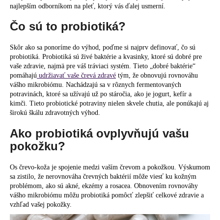
najlepším odborníkom na pleť, ktorý vás ďalej usmerní.
á
j
Čo sú to probiotiká?
s
Skôr ako sa ponoríme do výhod, poďme si najprv definovať, čo sú
ť
probiotiká. Probiotiká sú živé baktérie a kvasinky, ktoré sú dobré pre
?
vaše zdravie, najmä pre váš tráviaci systém. Tieto „dobré baktérie“
pomáhajú
udržiavať vaše črevá zdravé
tým, že obnovujú rovnováhu
vášho mikrobiómu. Nachádzajú sa v rôznych fermentovaných
potravinách, ktoré sa užívajú už po stáročia, ako je jogurt, kefír a
kimči. Tieto probiotické potraviny nielen skvele chutia, ale ponúkajú aj
širokú škálu zdravotných výhod.
HĽADAŤ
Ako probiotiká ovplyvňujú vašu
pokožku?
O
d
Os črevo-koža je spojenie medzi vaším črevom a pokožkou. Výskumom
p
sa zistilo, že nerovnováha črevných baktérií môže viesť ku kožným
problémom, ako sú akné, ekzémy a rosacea. Obnovením rovnováhy
o
vášho mikrobiómu môžu probiotiká pomôcť zlepšiť celkové zdravie a
r
vzhľad vašej pokožky.
ú