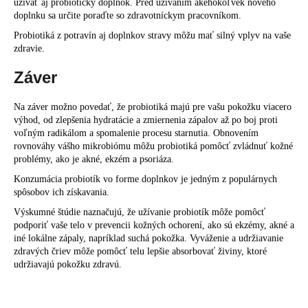
užívať aj probiotický doplnok. Pred užívaním akéhokoľvek nového
doplnku sa určite poraďte so zdravotníckym pracovníkom.
Probiotiká z potravín aj doplnkov stravy môžu mať silný vplyv na vaše
zdravie.
Záver
Na záver možno povedať, že probiotiká majú pre vašu pokožku viacero
výhod, od zlepšenia hydratácie a zmiernenia zápalov až po boj proti
voľným radikálom a spomalenie procesu starnutia. Obnovením
rovnováhy vášho mikrobiómu môžu probiotiká pomôcť zvládnuť kožné
problémy, ako je akné, ekzém a psoriáza.
Konzumácia probiotík vo forme doplnkov je jedným z populárnych
spôsobov ich získavania.
Výskumné štúdie naznačujú, že užívanie
probiotík
môže pomôcť
podporiť vaše telo v prevencii kožných ochorení, ako sú
ekzémy
,
akné
a
iné lokálne zápaly, napríklad
suchá pokožka
. Vyváženie a udržiavanie
zdravých čriev môže pomôcť telu lepšie absorbovať živiny, ktoré
udržiavajú pokožku zdravú.