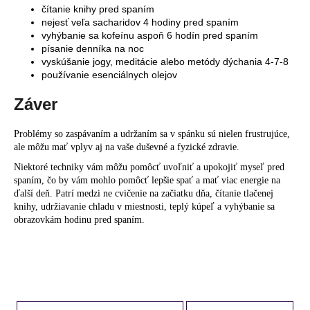
čítanie knihy pred spaním
nejesť veľa sacharidov 4 hodiny pred spaním
vyhýbanie sa kofeínu aspoň 6 hodín pred spaním
písanie denníka na noc
vyskúšanie jogy, meditácie alebo metódy dýchania 4-7-8
používanie esenciálnych olejov
Záver
Problémy so zaspávaním a udržaním sa v spánku sú nielen frustrujúce,
ale môžu mať vplyv aj na vaše duševné a fyzické zdravie.
Niektoré techniky vám môžu pomôcť uvoľniť a upokojiť myseľ pred
spaním, čo by vám mohlo pomôcť lepšie spať a mať viac energie na
ďalší deň. Patrí medzi ne cvičenie na začiatku dňa, čítanie tlačenej
knihy, udržiavanie chladu v miestnosti, teplý kúpeľ a vyhýbanie sa
obrazovkám hodinu pred spaním.