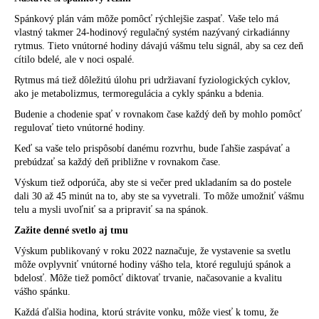
Spánkový plán vám môže pomôcť rýchlejšie zaspať. Vaše telo má
vlastný takmer 24-hodinový regulačný systém nazývaný
cirkadiánny
rytmus
. Tieto vnútorné hodiny dávajú vášmu telu signál, aby sa cez deň
cítilo bdelé, ale v noci ospalé.
Rytmus má tiež dôležitú úlohu pri udržiavaní
fyziologických cyklov
,
ako je metabolizmus, termoregulácia a cykly spánku a bdenia.
Budenie a chodenie spať v rovnakom čase každý deň by mohlo pomôcť
regulovať tieto vnútorné hodiny.
Keď sa vaše telo prispôsobí danému rozvrhu, bude ľahšie zaspávať a
prebúdzať sa každý deň približne v rovnakom čase.
Výskum tiež odporúča, aby ste si večer pred ukladaním sa do postele
dali
30 až 45 minút
na to, aby ste sa vyvetrali. To môže umožniť vášmu
telu a mysli uvoľniť sa a pripraviť sa na spánok.
Zažite denné svetlo aj tmu
Výskum publikovaný v roku 2022 naznačuje, že vystavenie sa svetlu
môže
ovplyvniť
vnútorné hodiny vášho tela, ktoré regulujú spánok a
bdelosť. Môže tiež pomôcť diktovať trvanie, načasovanie a kvalitu
vášho spánku.
Každá ďalšia hodina, ktorú strávite vonku, môže viesť k tomu, že