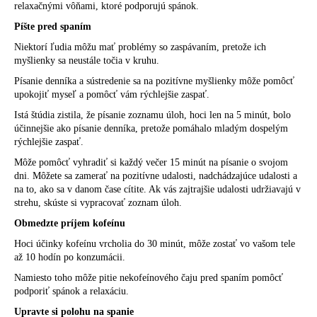
relaxačnými vôňami, ktoré podporujú spánok.
Píšte pred spaním
Niektorí ľudia môžu mať problémy so zaspávaním, pretože ich
myšlienky sa neustále točia v kruhu.
Písanie denníka
a sústredenie sa na pozitívne myšlienky môže pomôcť
upokojiť myseľ a pomôcť vám rýchlejšie zaspať.
Istá štúdia zistila, že
písanie zoznamu úloh
, hoci len na 5 minút, bolo
účinnejšie ako písanie denníka, pretože pomáhalo mladým dospelým
rýchlejšie zaspať.
Môže pomôcť vyhradiť si každý večer 15 minút na písanie o svojom
dni. Môžete sa zamerať na pozitívne udalosti, nadchádzajúce udalosti a
na to, ako sa v danom čase cítite. Ak vás zajtrajšie udalosti udržiavajú v
strehu, skúste si vypracovať zoznam úloh.
Obmedzte príjem kofeínu
Hoci účinky kofeínu vrcholia do
30 minút
, môže zostať vo vašom tele
až 10 hodín po konzumácii.
Namiesto toho môže pitie nekofeínového
čaju pred spaním
pomôcť
podporiť spánok a relaxáciu.
Upravte si polohu na spanie