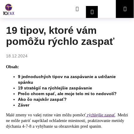
K
Prejsť
Hľadať
Nákupný
Me
na
o
Prihlásenie
obsah
Späť
Späť
š
í
košík
19 tipov, ktoré vám
Č
k
pomôžu rýchlo zaspať
o
p
o
18.12.2024
t
Obsah:
r
9 jednoduchých tipov na zaspávanie a udržanie
e
spánku
b
19 stratégií na rýchlejšie zaspávanie
u
Prečo chcem spať, ale moje telo mi to nedovolí?
Ako čo najskôr zaspať?
j
Záver
e
Malé zmeny vo vašej rutine vám môžu pomôcť
rýchlejšie zaspať
. Medzi
t
ne môže patriť napríklad ochladenie miestnosti, praktizovanie metódy
e
dýchania 4-7-8 a vyhýbanie sa obrazovkám pred spaním.
n