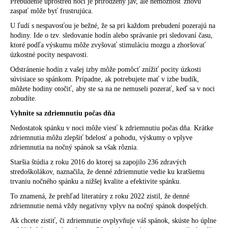
Prebudenie uprostred noci je prirodzený jav, ale nemožnosť znovu
zaspať môže byť frustrujúca.
U ľudí s
nespavosťou
je bežné, že sa pri každom prebudení pozerajú na
hodiny. Ide o tzv. sledovanie hodín alebo správanie pri sledovaní času,
ktoré podľa výskumu môže zvyšovať stimuláciu mozgu a
zhoršovať
úzkostné pocity nespavosti.
Odstránenie hodín z vašej izby môže pomôcť znížiť pocity úzkosti
súvisiace so spánkom. Prípadne, ak potrebujete mať v izbe budík,
môžete hodiny otočiť, aby ste sa na ne nemuseli pozerať, keď sa v noci
zobudíte.
Vyhnite sa zdriemnutiu počas dňa
Nedostatok spánku v noci môže viesť k zdriemnutiu počas dňa.
Krátke
zdriemnutia
môžu zlepšiť bdelosť a pohodu, výskumy o vplyve
zdriemnutia na nočný spánok sa však rôznia.
Staršia
štúdia z roku 2016
do
ktorej
sa zapojilo 236 zdravých
stredoškolákov, naznačila, že denné zdriemnutie vedie ku kratšiemu
trvaniu nočného spánku a nižšej kvalite a efektivite spánku.
To znamená, že
prehľad literatúry z roku 2022
zistil, že denné
zdriemnutie nemá vždy negatívny vplyv na nočný spánok dospelých.
Ak chcete zistiť, či zdriemnutie ovplyvňuje váš spánok, skúste ho úplne