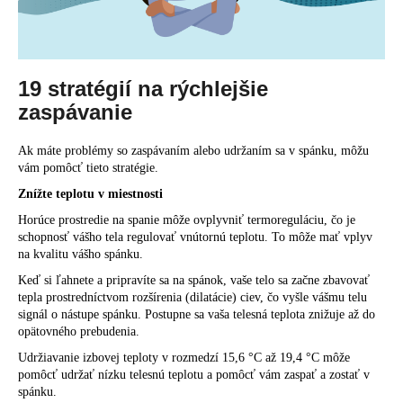
č
a
m
e
19 stratégií na rýchlejšie
zaspávanie
Ak máte problémy so zaspávaním alebo udržaním sa v spánku, môžu
vám pomôcť tieto stratégie.
Znížte teplotu v miestnosti
Horúce prostredie na spanie môže ovplyvniť
termoreguláciu
, čo je
schopnosť vášho tela regulovať vnútornú teplotu. To môže mať vplyv
na kvalitu vášho spánku.
Keď si ľahnete a pripravíte sa na spánok, vaše telo
sa
začne
zbavovať
tepla
prostredníctvom rozšírenia (dilatácie) ciev, čo vyšle vášmu telu
signál o nástupe spánku. Postupne sa vaša telesná teplota znižuje až do
opätovného prebudenia.
Udržiavanie izbovej teploty v rozmedzí 15,6 °C až 19,4 °C môže
pomôcť udržať
nízku telesnú teplotu
a pomôcť vám zaspať a zostať v
spánku.