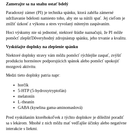
Zamerajte sa na snahu ostať bdelý
Paradoxný zámer (PI) je technika spánku, ktorá zahŕňa zámerné
udržiavanie bdelosti namiesto toho, aby ste sa nútili spať. Jej cieľom je
znížiť úzkosť z výkonu a stres vyvolaný núteným zaspávaním.
Hoci výskumy nie sú jednotné, niektoré štúdie naznačujú, že
PI môže
pomôcť zlepšiťDôveryhodný zdroj
nástup spánku, jeho trvanie a kvalitu.
Vyskúšajte doplnky na zlepšenie spánku
Niektoré doplnky stravy vám môžu pomôcť rýchlejšie zaspať, zvýšiť
produkciu hormónov podporujúcich spánok alebo pomôcť upokojiť
mozgovú aktivitu.
Medzi tieto doplnky patria napr:
horčík
5-HTP (5-hydroxytryptofán)
melatonín
L-theanín
GABA (kyselina gama-aminomaslová)
Pred vyskúšaním ktoréhokoľvek z týchto doplnkov je dôležité poradiť
sa s lekárom. Mnohé z nich môžu mať vedľajšie účinky alebo negatívne
interakcie s liekmi.