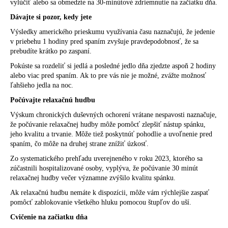
vylúčiť alebo sa obmedzte na 30-minútové zdriemnutie na začiatku dňa.
Dávajte si pozor, kedy jete
Výsledky amerického prieskumu využívania času naznačujú, že jedenie
v priebehu
1 hodiny
pred spaním zvyšuje pravdepodobnosť, že sa
prebudíte krátko po zaspaní.
Pokúste sa rozdeliť si jedlá a posledné jedlo dňa zjedzte aspoň 2 hodiny
alebo viac pred spaním. Ak to pre vás nie je možné, zvážte možnosť
ľahšieho jedla na noc.
Počúvajte relaxačnú hudbu
Výskum chronických duševných ochorení vrátane nespavosti naznačuje,
že
počúvanie relaxačnej hudby
môže pomôcť zlepšiť nástup spánku,
jeho kvalitu a trvanie. Môže tiež poskytnúť
pohodlie a uvoľnenie
pred
spaním, čo môže na druhej strane znížiť úzkosť.
Zo systematického prehľadu uverejneného v roku 2023, ktorého sa
zúčastnili hospitalizované osoby, vyplýva, že počúvanie
30 minút
relaxačnej hudby večer významne zvýšilo kvalitu spánku.
Ak relaxačnú hudbu nemáte k dispozícii, môže vám rýchlejšie zaspať
pomôcť zablokovanie všetkého hluku pomocou
štupľov do uší
.
Cvičenie na začiatku dňa