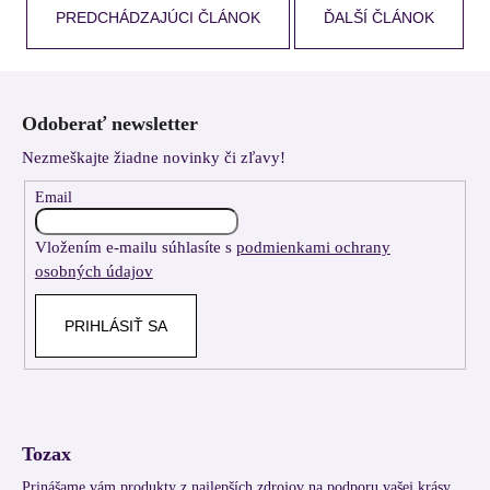
PREDCHÁDZAJÚCI ČLÁNOK
ĎALŠÍ ČLÁNOK
Z
á
Odoberať newsletter
p
Nezmeškajte žiadne novinky či zľavy!
ä
t
Email
i
Vložením e-mailu súhlasíte s
podmienkami ochrany
e
osobných údajov
PRIHLÁSIŤ SA
Tozax
Prinášame vám produkty z najlepších zdrojov na podporu vašej krásy,