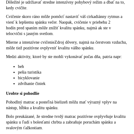
Dôležité je udržiavať stredne intenzívny pohybový režim a dbať na to,
kedy cvičíte.
Cvičenie skoro ráno môže pomôcť nastaviť váš cirkadiánny rytmus a
viesť k lepšiemu spánku večer. Naopak, cvičenie v priebehu
2
hodín
pred spaním môže znížiť kvalitu spánku, najmä ak ste v
telocvični s jasným svetlom.
Mierne a intenzívne cvičenieZdroj dôvery
, najmä na čerstvom vzduchu,
môže tiež pozitívne ovplyvniť kvalitu vášho spánku.
Medzi aktivity, ktoré by ste mohli vykonávať počas dňa, patria napr:
beh
pešia turistika
bicyklovanie
zdvíhanie činiek
Urobte si pohodlie
Pohodlný matrac a posteľná bielizeň môžu mať výrazný vplyv na
nástup, hĺbku a kvalitu spánku.
Bolo preukázané, že
stredne tvrdý matrac
pozitívne ovplyvňuje kvalitu
spánku u ľudí s bolesťami chrbta a zabraňuje poruchám spánku a
svalovým ťažkostiam.