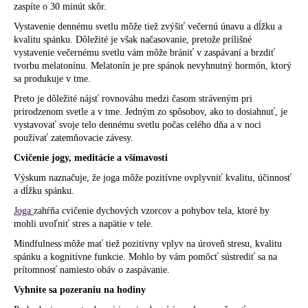
zaspíte o
30 minút
skôr.
Vystavenie dennému svetlu môže tiež zvýšiť večernú únavu a dĺžku a
kvalitu spánku. Dôležité je však načasovanie, pretože prílišné
vystavenie večernému svetlu vám môže brániť v zaspávaní a brzdiť
tvorbu melatonínu.
Melatonín
je pre spánok nevyhnutný hormón, ktorý
sa produkuje v tme.
Preto je dôležité nájsť rovnováhu medzi časom stráveným pri
prirodzenom svetle a v tme. Jedným zo spôsobov, ako to dosiahnuť, je
vystavovať svoje telo dennému svetlu počas celého dňa a v noci
používať zatemňovacie závesy.
Cvičenie jogy, meditácie a všímavosti
Výskum naznačuje, že joga môže
pozitívne ovplyvniť
kvalitu, účinnosť
a dĺžku spánku.
Joga
zahŕňa cvičenie dychových vzorcov a pohybov tela, ktoré by
mohli uvoľniť stres a napätie v tele.
Mindfulness
môže mať tiež
pozitívny vplyv
na úroveň stresu, kvalitu
spánku a kognitívne funkcie. Mohlo by vám pomôcť sústrediť sa na
prítomnosť namiesto obáv o zaspávanie.
Vyhnite sa pozeraniu na hodiny