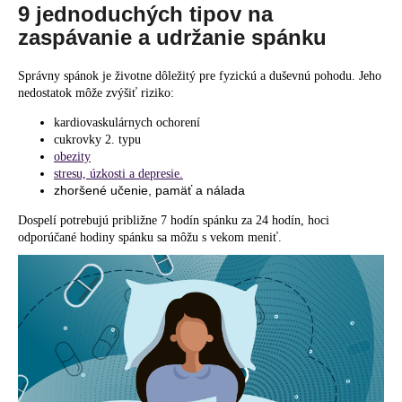
9 jednoduchých tipov na
á
zaspávanie a udržanie spánku
j
s
Správny spánok je životne dôležitý pre fyzickú a duševnú pohodu. Jeho
ť
nedostatok môže zvýšiť riziko:
?
kardiovaskulárnych ochorení
cukrovky 2. typu
obezity
stresu, úzkosti a depresie.
zhoršené učenie, pamäť a nálada
HĽADAŤ
Dospelí potrebujú približne
7 hodín
spánku za 24 hodín, hoci
odporúčané hodiny spánku sa môžu s vekom meniť.
O
d
p
o
r
ú