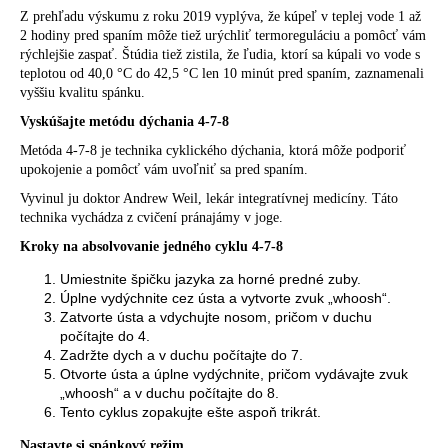
Z prehľadu výskumu z roku 2019 vyplýva, že kúpeľ v teplej vode
1 až
2 hodiny
pred spaním môže tiež urýchliť termoreguláciu a pomôcť vám
rýchlejšie zaspať. Štúdia tiež zistila, že ľudia, ktorí sa kúpali vo vode s
teplotou od 40,0 °C do 42,5 °C len 10 minút pred spaním, zaznamenali
vyššiu kvalitu spánku.
Vyskúšajte metódu dýchania 4-7-8
Metóda 4-7-8
je technika cyklického dýchania, ktorá môže podporiť
upokojenie a pomôcť vám uvoľniť sa pred spaním.
Vyvinul ju doktor Andrew Weil, lekár integratívnej medicíny. Táto
technika vychádza z cvičení
pránajámy
v joge.
Kroky na absolvovanie jedného cyklu 4-7-8
Umiestnite špičku jazyka za horné predné zuby.
Úplne vydýchnite cez ústa a vytvorte zvuk „whoosh“.
Zatvorte ústa a vdychujte nosom, pričom v duchu
počítajte do 4.
Zadržte dych a v duchu počítajte do 7.
Otvorte ústa a úplne vydýchnite, pričom vydávajte zvuk
„whoosh“ a v duchu počítajte do 8.
Tento cyklus zopakujte ešte aspoň trikrát.
Nastavte si spánkový režim