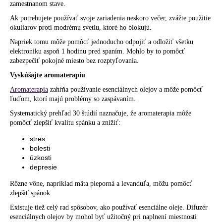
zamestnanom stave.
Ak potrebujete používať svoje zariadenia neskoro večer, zvážte použitie
okuliarov proti modrému svetlu,
ktoré ho blokujú.
Napriek tomu môže pomôcť jednoducho odpojiť a odložiť všetku
elektroniku aspoň 1 hodinu pred spaním. Mohlo by to pomôcť
zabezpečiť pokojné miesto bez rozptyľovania.
Vyskúšajte aromaterapiu
Aromaterapia
zahŕňa používanie esenciálnych olejov a môže pomôcť
ľuďom, ktorí majú problémy so zaspávaním.
Systematický prehľad 30 štúdií
naznačuje, že aromaterapia môže
pomôcť zlepšiť kvalitu spánku a znížiť:
stres
bolesti
úzkosti
depresie
Rôzne vône, napríklad
mäta pieporná a levanduľa
, môžu pomôcť
zlepšiť spánok.
Existuje tiež celý rad spôsobov, ako používať esenciálne oleje. Difuzér
esenciálnych olejov by mohol byť užitočný pri naplnení miestnosti