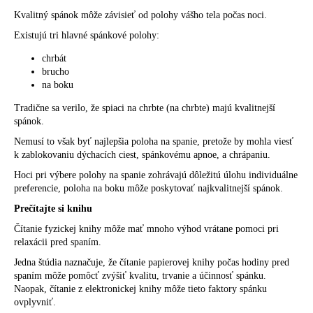
Kvalitný spánok môže závisieť od polohy vášho tela počas noci.
Existujú tri hlavné
spánkové polohy
:
chrbát
brucho
na boku
Tradične sa verilo, že spiaci na chrbte (na chrbte) majú kvalitnejší
spánok.
Nemusí to však byť najlepšia poloha na spanie, pretože
by mohla viesť
k
zablokovaniu dýchacích ciest,
spánkovému apnoe
, a
chrápaniu
.
Hoci pri výbere polohy na spanie zohrávajú dôležitú úlohu individuálne
preferencie,
poloha na boku
môže poskytovať najkvalitnejší spánok.
Prečítajte si knihu
Čítanie fyzickej knihy
môže mať mnoho výhod vrátane pomoci pri
relaxácii pred spaním.
Jedna
štúdia
naznačuje, že čítanie papierovej knihy počas hodiny pred
spaním môže pomôcť zvýšiť kvalitu, trvanie a účinnosť spánku.
Naopak, čítanie z elektronickej knihy môže tieto faktory spánku
ovplyvniť.